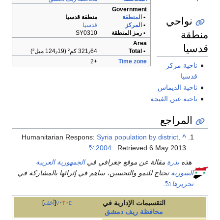
Government
نواحي
•
المنطقة
منطقة قدسيا
•
المركز
قدسيا
منطقة
• رمز المنطقة
SY0310
Area
قدسيا
• Total
321٫64 كم² (124٫19 ميل²)
+2
Time zone
ناحية مركز
قدسيا
ناحية الديماس
ناحية عين الفيجة
المراجع
Humanitarian Respons:
Syria population by district,
^
2004.
. Retrieved 6 May 2013
هذه
بذرة
مقالة عن موقع جغرافي في
الجمهورية العربية
السورية
تحتاج للنمو والتحسين، ساهم في إثرائها بالمشاركة في
تحريرها
.
التقسيمات الإدارية في
e
t
v
أخف
محافظة
ريف دمشق