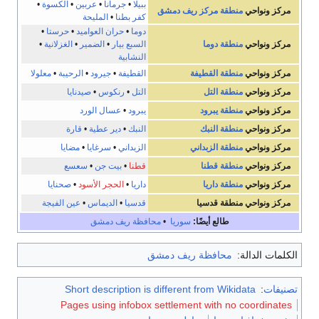
ببيلا
•
جرمانا
•
عربين
•
الكسوة
•
مركز ونواحي
منطقة مركز ريف دمشق
كفر بطنا
•
المليحة
دوما
•
حران العواميد
•
حرستا
•
مركز ونواحي
منطقة دوما
السبع بيار
•
الضمير
•
الغزلانية
•
النشابية
مركز ونواحي
منطقة القطيفة
القطيفة
•
جيرود
•
الرحيبة
•
معلولا
مركز ونواحي
منطقة التل
التل
•
رنكوس
•
صيدنايا
مركز ونواحي
منطقة يبرود
يبرود
•
عسال الورد
مركز ونواحي
منطقة النبك
النبك
•
دير عطية
•
قارة
مركز ونواحي
منطقة الزبداني
الزبداني
•
سرغايا
•
مضايا
مركز ونواحي
منطقة قطنا
قطنا
•
بيت جن
•
سعسع
مركز ونواحي
منطقة داريا
داريا
•
الحجر الأسود
•
صحنايا
مركز ونواحي
منطقة قدسيا
قدسيا
•
الديماس
•
عين الفيجة
طالع أيضًا:
سوريا
•
محافظة ريف دمشق
الكلمات الدالة:
محافظة ريف دمشق
تصنيفات
:
Short description is different from Wikidata
Pages using infobox settlement with no coordinates