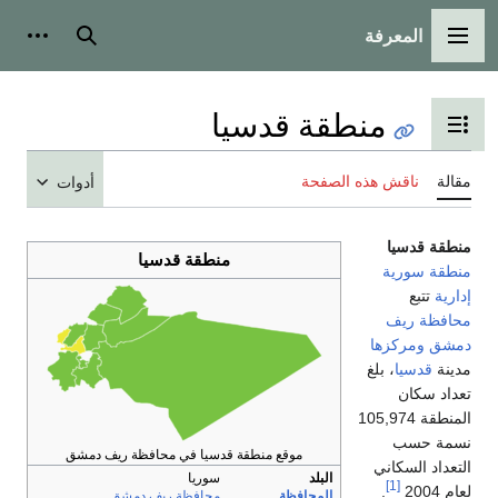
المعرفة
القائمة الرئيسية
بحث
أدوات
منطقة قدسيا
تبديل عرض جدول المحتويات
مقالة
ناقش هذه الصفحة
أدوات
منطقة قدسيا
منطقة قدسيا
منطقة
سورية
إدارية
تتبع
محافظة
ريف
دمشق
ومركزها
مدينة
قدسيا
، بلغ
تعداد سكان
المنطقة 105,974
نسمة حسب
موقع منطقة قدسيا في محافظة ريف دمشق
التعداد السكاني
البلد
سوريا
[1]
لعام 2004
.
المحافظة
محافظة ريف دمشق