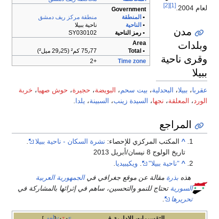
[2]
[1]
لعام 2004.
Government
•
المنطقة
منطقة مركز ريف دمشق
•
الناحية
ناحية ببيلا
مدن
• رمز الناحية
SY030102
وبلدات
Area
• Total
75٫77 كم² (29٫25 ميل²)
وقرى ناحية
+2
Time zone
ببيلا
عقربا
،
ببيلا
،
البحدلية
،
بيت سحم
،
البويضة
،
حجيرة
،
حوش صهيا
،
خربة
الورد
،
المعلقة
،
نجها
،
السيدة زينب
،
السبينة
،
يلدا
.
المراجع
^
المكتب المركزي للإحصاء:
نشرة السكان - ناحية ببيلا
.
تاريخ الولوج 8 نيسان/أبريل 2013
^
"ناحية ببيلا"
.
ويكيبيديا
.
هذه
بذرة
مقالة عن موقع جغرافي في
الجمهورية العربية
السورية
تحتاج للنمو والتحسين، ساهم في إثرائها بالمشاركة في
تحريرها
.
التقسيمات الإدارية في
e
t
v
أخف