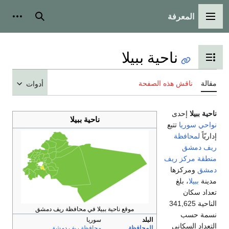
المعرفة
القائمة الرئيسية
بحث
أدوات
ناحية ببيلا
تبديل عرض جدول المحتويات
مقالة
ناقش هذه الصفحة
أدوات
ناحية ببيلا
إحدى
ناحية ببيلا
نواحي سوريا
تتبع
إداريّاً
لمحافظة
ريف دمشق
منطقة مركز ريف
دمشق
ومركزها
مدينة
ببيلا
، بلغ
تعداد سكان
الناحية 341,625
موقع ناحية ببيلا في محافظة ريف دمشق
نسمة حسب
البلد
سوريا
التعداد السكاني
المحافظة
محافظة ريف دمشق