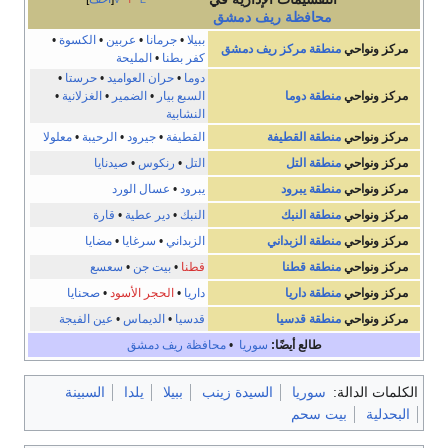
محافظة
ريف دمشق
ببيلا
•
جرمانا
•
عربين
•
الكسوة
•
مركز ونواحي
منطقة مركز ريف دمشق
كفر بطنا
•
المليحة
دوما
•
حران العواميد
•
حرستا
•
مركز ونواحي
منطقة دوما
السبع بيار
•
الضمير
•
الغزلانية
•
النشابية
مركز ونواحي
منطقة القطيفة
القطيفة
•
جيرود
•
الرحيبة
•
معلولا
مركز ونواحي
منطقة التل
التل
•
رنكوس
•
صيدنايا
مركز ونواحي
منطقة يبرود
يبرود
•
عسال الورد
مركز ونواحي
منطقة النبك
النبك
•
دير عطية
•
قارة
مركز ونواحي
منطقة الزبداني
الزبداني
•
سرغايا
•
مضايا
مركز ونواحي
منطقة قطنا
قطنا
•
بيت جن
•
سعسع
مركز ونواحي
منطقة داريا
داريا
•
الحجر الأسود
•
صحنايا
مركز ونواحي
منطقة قدسيا
قدسيا
•
الديماس
•
عين الفيجة
طالع أيضًا:
سوريا
•
محافظة ريف دمشق
الكلمات الدالة:
سوريا
السيدة زينب
ببيلا
يلدا
السبينة
البحدلية
بيت سحم