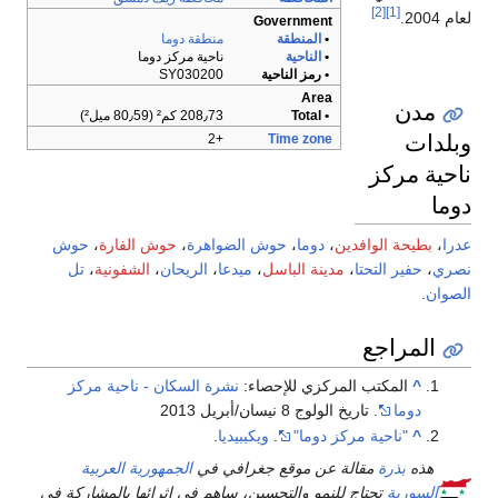
[2]
[1]
لعام 2004.
Government
•
المنطقة
منطقة دوما
•
الناحية
ناحية مركز دوما
• رمز الناحية
SY030200
Area
مدن
• Total
208٫73 كم² (80٫59 ميل²)
وبلدات
+2
Time zone
ناحية مركز
دوما
عدرا
،
بطيحة الوافدين
،
دوما
،
حوش الضواهرة
،
حوش الفارة
،
حوش
نصري
،
حفير التحتا
،
مدينة الباسل
،
ميدعا
،
الريحان
،
الشفونية
،
تل
الصوان
.
المراجع
^
المكتب المركزي للإحصاء:
نشرة السكان - ناحية مركز
دوما
. تاريخ الولوج 8 نيسان/أبريل 2013
^
"ناحية مركز دوما"
.
ويكيبيديا
.
هذه
بذرة
مقالة عن موقع جغرافي في
الجمهورية العربية
السورية
تحتاج للنمو والتحسين، ساهم في إثرائها بالمشاركة في