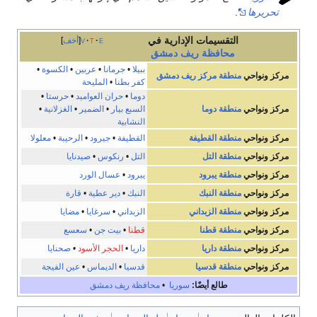
تحريرها
.
التقسيمات الإدارية في
e
t
v
أخف
محافظة
ريف دمشق
ببيلا
•
جرمانا
•
عربين
•
الكسوة
•
مركز ونواحي
منطقة مركز ريف دمشق
كفر بطنا
•
المليحة
دوما
•
حران العواميد
•
حرستا
•
مركز ونواحي
منطقة دوما
السبع بيار
•
الضمير
•
الغزلانية
•
النشابية
مركز ونواحي
منطقة القطيفة
القطيفة
•
جيرود
•
الرحيبة
•
معلولا
مركز ونواحي
منطقة التل
التل
•
رنكوس
•
صيدنايا
مركز ونواحي
منطقة يبرود
يبرود
•
عسال الورد
مركز ونواحي
منطقة النبك
النبك
•
دير عطية
•
قارة
مركز ونواحي
منطقة الزبداني
الزبداني
•
سرغايا
•
مضايا
مركز ونواحي
منطقة قطنا
قطنا
•
بيت جن
•
سعسع
مركز ونواحي
منطقة داريا
داريا
•
الحجر الأسود
•
صحنايا
مركز ونواحي
منطقة قدسيا
قدسيا
•
الديماس
•
عين الفيجة
طالع أيضًا:
سوريا
•
محافظة ريف دمشق