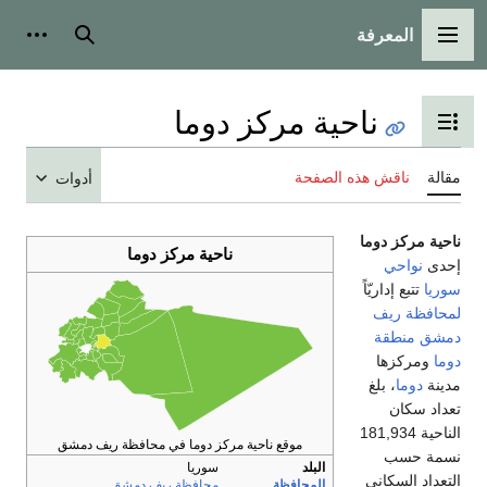
المعرفة
القائمة الرئيسية
بحث
أدوات
ناحية مركز دوما
تبديل عرض جدول المحتويات
مقالة
ناقش هذه الصفحة
أدوات
ناحية مركز دوما
ناحية مركز دوما
إحدى
نواحي
سوريا
تتبع إداريّاً
لمحافظة ريف
دمشق
منطقة
دوما
ومركزها
مدينة
دوما
، بلغ
تعداد سكان
الناحية 181,934
موقع ناحية مركز دوما في محافظة ريف دمشق
نسمة حسب
البلد
سوريا
التعداد السكاني
المحافظة
محافظة ريف دمشق