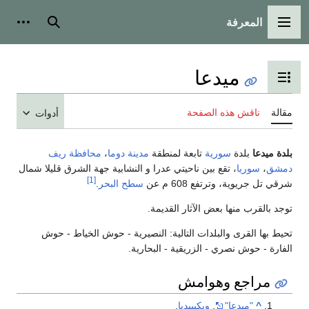
المعرفة
القائمة الرئيسية
بحث
أدوات
ميدعا
تبديل عرض جدول المحتويات
مقالة
ناقش هذه الصفحة
أدوات
بلدة ميدعا
بلدة
سورية
تابعة لمنطقة
مدينة دوما
،
محافظة ريف
دمشق
،
سوريا
، تقع بين ناحيتي عدرا و النشابية جهة الشرق قليلا شمال
[1]
شرقي تل جريوية، وترتفع 608 م عن
سطح البحر
.
توجد بالقرب منها بعض الآثار القديمة.
تحيط بها القرى والبلدات التالية: النصيرية - حوش الخياط - حوش
الفارة - حوش نصري - الزريقية - البحارية.
مراجع وهوامش
^
"ميدعا"
.
ويكيبيديا
.