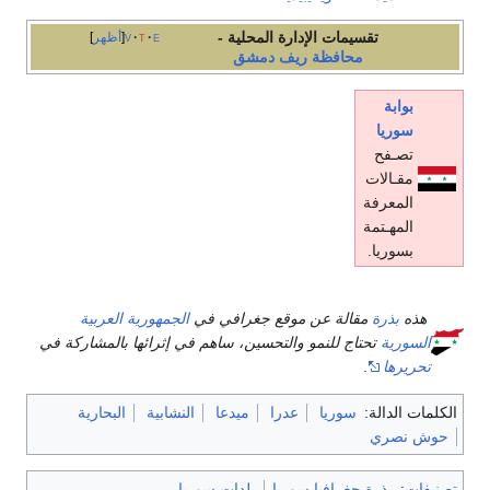
تقسيمات الإدارة المحلية -
e
t
v
أظهر
محافظة ريف دمشق
بوابة
سوريا
تصـفح
مقـالات
المعرفة
المهـتمة
بسوريا.
هذه
بذرة
مقالة عن موقع جغرافي في
الجمهورية العربية
السورية
تحتاج للنمو والتحسين، ساهم في إثرائها بالمشاركة في
تحريرها
.
الكلمات الدالة:
سوريا
عدرا
ميدعا
النشابية
البحارية
حوش نصري
تصنيفات
:
بذرة جغرافيا سوريا
بلدات سوريا