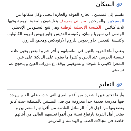
السكان
تقسم إلى قسمين : الحارة الفوقة والحارة التحتى وكل سكانها من
المسيحيين
والموحدين
من بني معروف
يتعايشون بالمحبة الريفية وفيها
ثلاث كنائس :
الكنيسة الإنجيلية الوطنية
وهي تتبع السينودس الإنجيلي
الوطني في سوريا ولبنان، وكنيسة القديس جاورجيوس للروم الكاثوليك
وكنيسة القديس جاورجيوس للروم الأرثوذكس ومجمع للدروز.
يتغنى أبناء القرية بالعين في مناسباتهم و أفراحم و البعض يحيي عادة
تلبيسة العريس عند العين و كثيرا ما يغنون على الدبكة: على عين
الشعرا لاقيني تا شوفك و تشوفيني بوقف ع مزراب العين و بتحجج عم
تسقيني
التعليم
وأيضا تعتبر عين الشعرة من أقدم القرى التي حاذت على العلم ويوجد
فيها مدرسة قديمة جدا معروفة من قبل المسنين بالمنطقة حيث كانو
يقصدونها من اجل قرأة الرسائل القادمة من أقربائهم المغتربين و
يفتخر أهل القرية بارتفاع نسبة من أتموا تعليمهم العالي من أبنائهم
خاصة في مجالات الطب و الهندسة و التدريس.