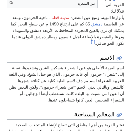
عين الشعرة
القرية التي
تتلألأ ليلا
بأنوارها البهية، وتتبع عين الشعرة
مدينة قطنا
- ناحية الحرمون، وتبعد
عن العاصمة
دمشق
65 كم على ارتفاع 1450 م عن سطح البحر. كما
يمكنك ان ترى بالعين المجردة المحافظات الأربعة دمشق والسويداء
ودرعا والقنيطرة بالإضافة لجبل قاسيون ومطار دمشق الدولي عندما
[1]
يكون الجو صافي.
الاسم
اسم القرية الأصلي هو عين الشعراء بتسكين الشين وتشديدها، نسبة
إلى "شعراء" حرمون أي غابة حرمون، الذي هو جبل الشيخ. وفي اللغة
العربية الشعراء اسم مرادف لاسم الغابة كناية عن كثافة شجرها
كالشعر. وبالتالي يعني الاسم "عين شعراء حرمون". ولكن البعض يظن
أن العين التي نسبت بها البلدة كانت تستقطب أيضاً الزجالين، أو
الشعراء الشعبيين الذين كانوا يتساجلون عندها.
المعالم السياحية
تعتبر القرية من أهم المناطق التي تصلح لإنشاء المنتجعات الصحية