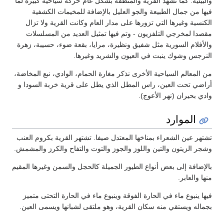
والبيئية. كما تشهد القرية والمنطقة بشكل عام حركة سياحية كبيرة لما
فيها من جمال الطبيعة والجو العليل بالإضافة للمخيمات الكشفية
الكنسية وغيرها التي تزورها على مدار العام وكانت القرية ولا تزال
مقصدا لمخرجي التلفزيون - وتم فيها تمثيل العديد من المسلسلات
والأفلام السورية مثل شفيق ونظيرة، مرايا، بقعة ضوء، حسيبة، زهرة
النرجس وشوك ينبت في العيون والشريد وغيرها.
من المعالم السياحية الأخرى نذكر مغارة الحمام، الوادي، نبع المخاضة،
أراضي تحت العين، راس المطل الذي يطل على قرية خربة السودا و
وادي بحيران (نهر الأعوج).
الموارد
تشتهر عين الشعراء بمناخها المعتدل صيفا. تشتهر القرية بكروم العنب
وشجر الزيتون والتين واللوز والجوز والتوت والتفاح والكرز والمشمش.
بالإضافة إلى بعض أنواع الطيور الجميلة كالحجل والسمن وغيرها المقيم
منها والعابر.
فيها ينبوع ماء في الحارة الفوقة وينبوع ماء في الحارة التحتى متميز
بجماله ويستقي منه سكان القرية، وهو ملتقى لشبانها ويسمى العين.