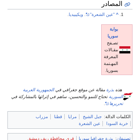
المصادر
^
"عين الشعرة"
.
ويكيبيديا
.
بوابة
سوريا
تصـفح
مقـالات
المعرفة
المهـتمة
بسوريا.
هذه
بذرة
مقالة عن موقع جغرافي في
الجمهورية العربية
السورية
تحتاج للنمو والتحسين، ساهم في إثرائها بالمشاركة في
تحريرها
.
الكلمات الدالة:
جبل الشيخ
مرايا
قطنا
مزراب
خربة السودا
عين الشعرة
تصنيفان
:
بذرة جغرافيا سوريا
قرى محافظة ريف دمشق