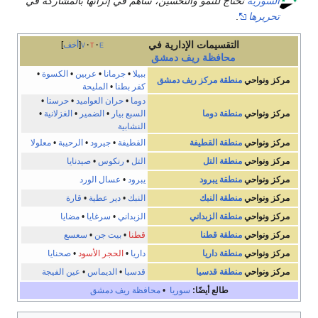
السورية
تحتاج للنمو والتحسين، ساهم في إثرائها بالمشاركة في
تحريرها
.
التقسيمات الإدارية في
e
t
v
أخف
محافظة
ريف دمشق
ببيلا
•
جرمانا
•
عربين
•
الكسوة
•
مركز ونواحي
منطقة مركز ريف دمشق
كفر بطنا
•
المليحة
دوما
•
حران العواميد
•
حرستا
•
مركز ونواحي
منطقة دوما
السبع بيار
•
الضمير
•
الغزلانية
•
النشابية
مركز ونواحي
منطقة القطيفة
القطيفة
•
جيرود
•
الرحيبة
•
معلولا
مركز ونواحي
منطقة التل
التل
•
رنكوس
•
صيدنايا
مركز ونواحي
منطقة يبرود
يبرود
•
عسال الورد
مركز ونواحي
منطقة النبك
النبك
•
دير عطية
•
قارة
مركز ونواحي
منطقة الزبداني
الزبداني
•
سرغايا
•
مضايا
مركز ونواحي
منطقة قطنا
قطنا
•
بيت جن
•
سعسع
مركز ونواحي
منطقة داريا
داريا
•
الحجر الأسود
•
صحنايا
مركز ونواحي
منطقة قدسيا
قدسيا
•
الديماس
•
عين الفيجة
طالع أيضًا:
سوريا
•
محافظة ريف دمشق