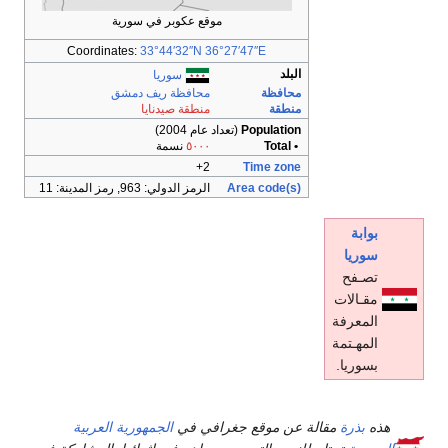
موقع عكوبر في سورية
Coordinates:
33°44′32″N
36°27′47″E
البلد
سوريا
محافظة
محافظة ريف دمشق
منطقة
منطقة صيدنايا
Population
(تعداد عام 2004)
• Total
٥٠٠٠
نسمة
2+
Time zone
Area code(s)
الرمز الدولي: 963, رمز المدينة: 11
بوابة
سوريا
تصـفح
مقـالات
المعرفة
المهـتمة
بسوريا.
هذه
بذرة
مقالة عن موقع جغرافي في
الجمهورية العربية