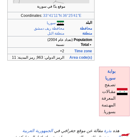
موقع بدّا في سورية
Coordinates:
33°41′11″N
36°25′41″E
البلد
سوريا
محافظة
محافظة ريف دمشق
منطقة
منطقة التل
Population
(تعداد عام 2004)
• Total
نسمة
2+
Time zone
Area code(s)
الرمز الدولي: 963, رمز المدينة: 11
بوابة
سوريا
تصـفح
مقـالات
المعرفة
المهـتمة
بسوريا.
هذه
بذرة
مقالة عن موقع جغرافي في
الجمهورية العربية