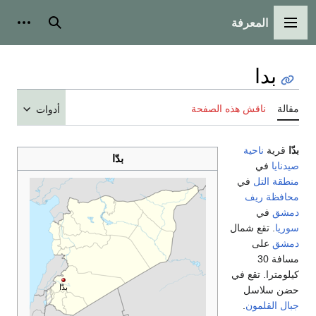
المعرفة
القائمة الرئيسية
بحث
أدوات
بدا
مقالة
ناقش هذه الصفحة
أدوات
بدّا
قرية
ناحية
بدّا
صيدنايا
في
منطقة التل
في
محافظة ريف
دمشق
في
سوريا
. تقع شمال
دمشق
على
مسافة 30
كيلومترا. تقع في
بدّا
حضن سلاسل
جبال القلمون
.