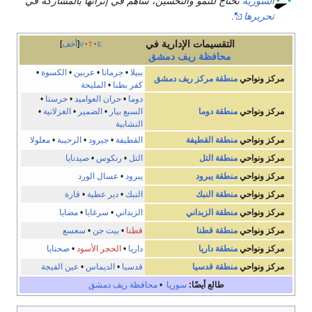
السورية
تحتاج للنمو والتحسين، ساهم في إثرائها بالمشاركة في
تحريرها
.
التقسيمات الإدارية في
e
t
v
أخف
محافظة
ريف دمشق
ببيلا
•
جرمانا
•
عربين
•
الكسوة
•
مركز ونواحي
منطقة مركز ريف دمشق
كفر بطنا
•
المليحة
دوما
•
حران العواميد
•
حرستا
•
مركز ونواحي
منطقة دوما
السبع بيار
•
الضمير
•
الغزلانية
•
النشابية
مركز ونواحي
منطقة القطيفة
القطيفة
•
جيرود
•
الرحيبة
•
معلولا
مركز ونواحي
منطقة التل
التل
•
رنكوس
•
صيدنايا
مركز ونواحي
منطقة يبرود
يبرود
•
عسال الورد
مركز ونواحي
منطقة النبك
النبك
•
دير عطية
•
قارة
مركز ونواحي
منطقة الزبداني
الزبداني
•
سرغايا
•
مضايا
مركز ونواحي
منطقة قطنا
قطنا
•
بيت جن
•
سعسع
مركز ونواحي
منطقة داريا
داريا
•
الحجر الأسود
•
صحنايا
مركز ونواحي
منطقة قدسيا
قدسيا
•
الديماس
•
عين الفيجة
طالع أيضًا:
سوريا
•
محافظة ريف دمشق