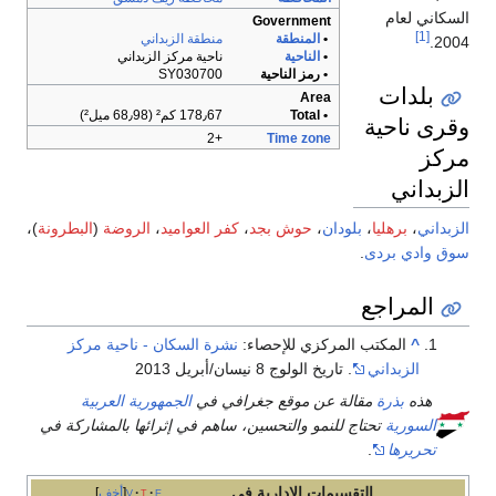
السكاني لعام
Government
[1]
•
المنطقة
منطقة الزبداني
2004.
•
الناحية
ناحية مركز الزبداني
• رمز الناحية
SY030700
بلدات
Area
• Total
178٫67 كم² (68٫98 ميل²)
وقرى ناحية
+2
Time zone
مركز
الزبداني
الزبداني
،
برهليا
،
بلودان
،
حوش بجد
،
كفر العواميد
،
الروضة
(
البطرونة
)،
سوق وادي بردى
.
المراجع
^
المكتب المركزي للإحصاء:
نشرة السكان - ناحية مركز
الزبداني
. تاريخ الولوج 8 نيسان/أبريل 2013
هذه
بذرة
مقالة عن موقع جغرافي في
الجمهورية العربية
السورية
تحتاج للنمو والتحسين، ساهم في إثرائها بالمشاركة في
تحريرها
.
التقسيمات الإدارية في
e
t
v
أخف