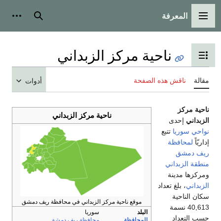
المعرفة
القائمة الرئيسية
بحث
أدوات
ناحية مركز الزبداني
تبديل عرض جدول المحتويات
مقالة
ناقش هذه الصفحة
أدوات
ناحية مركز
ناحية مركز الزبداني
الزبداني
إحدى
نواحي سوريا
تتبع
إداريّاً
لمحافظة
ريف دمشق
منطقة الزبداني
ومركزها مدينة
الزبداني
، بلغ تعداد
سكان الناحية
موقع ناحية مركز الزبداني في محافظة ريف دمشق
40,613 نسمة
البلد
سوريا
حسب التعداد
المحافظة
محافظة ريف دمشق