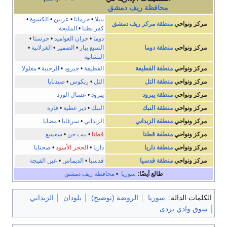
محافظة
ريف دمشق
ببيلا
•
جرمانا
•
عربين
•
الكسوة
•
مركز ونواحي
منطقة مركز ريف دمشق
كفر بطنا
•
المليحة
دوما
•
حران العواميد
•
حرستا
•
مركز ونواحي
منطقة دوما
السبع بيار
•
الضمير
•
الغزلانية
•
النشابية
مركز ونواحي
منطقة القطيفة
القطيفة
•
جيرود
•
الرحيبة
•
معلولا
مركز ونواحي
منطقة التل
التل
•
رنكوس
•
صيدنايا
مركز ونواحي
منطقة يبرود
يبرود
•
عسال الورد
مركز ونواحي
منطقة النبك
النبك
•
دير عطية
•
قارة
مركز ونواحي
منطقة الزبداني
الزبداني
•
سرغايا
•
مضايا
مركز ونواحي
منطقة قطنا
قطنا
•
بيت جن
•
سعسع
مركز ونواحي
منطقة داريا
داريا
•
الحجر الأسود
•
صحنايا
مركز ونواحي
منطقة قدسيا
قدسيا
•
الديماس
•
عين الفيجة
طالع أيضًا:
سوريا
•
محافظة ريف دمشق
الكلمات الدالة:
سوريا
الروضة (توضيح)
بلودان
الزبداني
سوق وادي بردى