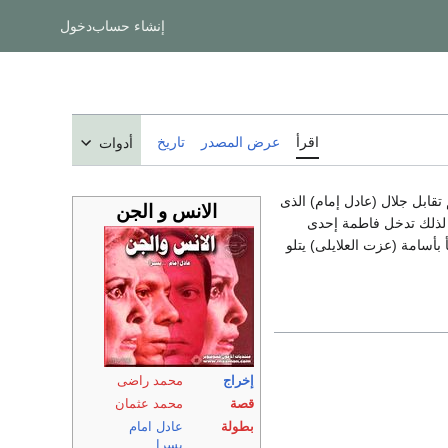
إنشاء حساب
دخول
اقرأ
عرض المصدر
تاريخ
أدوات
قابل جلال (عادل إمام) الذى
الانس و الجن
ه لذلك تدخل فاطمة إحدى
بأسامة (عزت العلايلى) يتلو
إخراج
محمد راضى
قصة
محمد عثمان
بطولة
عادل امام
يسرا