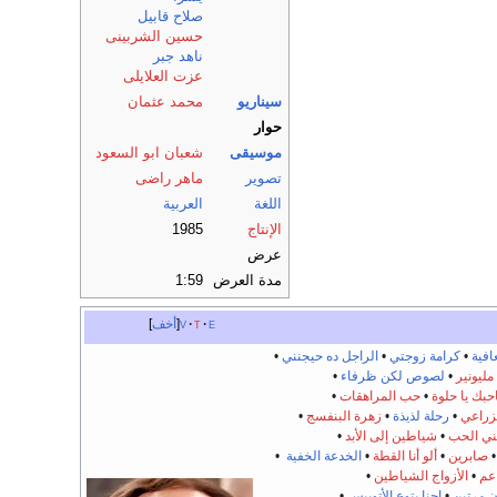
صلاح قابيل
حسين الشربينى
ناهد جبر
عزت العلايلى
سيناريو
محمد عثمان
حوار
موسيقى
شعبان ابو السعود
تصوير
ماهر راضى
اللغة
العربية
الإنتاج
1985
عرض
مدة العرض
1:59
e
t
v
أخف
افية
•
كرامة زوجتي
•
الراجل ده حيجنني
•
ليونير
•
لصوص لكن ظرفاء
•
احبك يا حلوة
•
حب المراهقات
•
زراعي
•
رحلة لذيذة
•
زهرة البنفسج
•
ني الحب
•
شياطين إلى الأبد
•
صابرين
•
ألو أنا القطة
•
الخدعة الخفية
•
عم
•
الأزواج الشياطين
•
ن مرتين
•
إحنا بتوع الأتوبيس
•