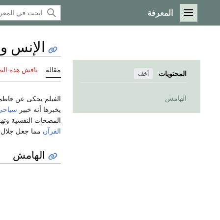
المعرفة
القائمة الرئيسية
الإنس و
مقالة
ناقش هذه ال
المحتويات
أخف
الهامش
الفيلم يحكى عن فاطمة
يخبرها أنه خبير
سياحى
المصحات النفسية وتهرب
القرآن
مما جعل جلال يخ
الهامش