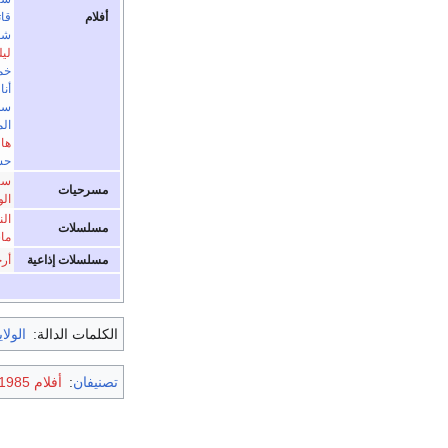
أفلام
قا
شع
ليل
خم
أنا
سل
ال
هال
حس
سر
مسرحيات
الو
ال
مسلسلات
ما
مسلسلات إذاعية
أر
الكلمات الدالة:
الولا
تصنيفان
:
أفلام 1985