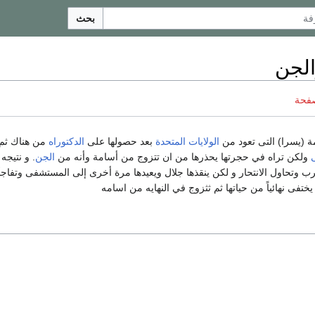
بحث
الجن
صفحة
 (يسرا) التى تعود من
الولايات المتحدة
بعد حصولها على
الدكتوراه
من هناك ثم ت
ولكن تراه في حجرتها يحذرها من ان تتزوج من أسامة وأنه من
الجن
. و نتيج
 وتحاول الانتحار و لكن ينقذها جلال ويعيدها مرة أخرى إلى المستشفى وتفاجأ 
تفى نهائياً من حياتها ثم ثثزوج في النهايه من اسامه