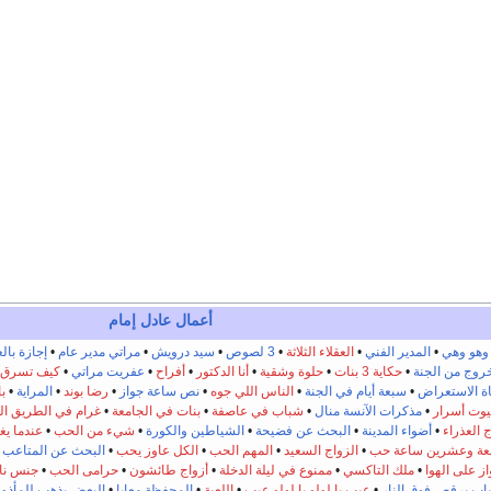
أعمال
عادل إمام
 وهو وهي
•
المدير الفني
•
العقلاء الثلاثة
•
3 لصوص
•
سيد درويش
•
مراتي مدير عام
•
إجازة بالع
خروج من الجنة
•
حكاية 3 بنات
•
حلوة وشقية
•
أنا الدكتور
•
أفراح
•
عفريت مراتي
•
كيف تسرق م
اة الاستعراض
•
سبعة أيام في الجنة
•
الناس اللي جوه
•
نص ساعة جواز
•
رضا بوند
•
المراية
•
ب
يوت أسرار
•
مذكرات الآنسة منال
•
شباب في عاصفة
•
بنات في الجامعة
•
غرام في الطريق ال
 العذراء
•
أضواء المدينة
•
البحث عن فضيحة
•
الشياطين والكورة
•
شيء من الحب
•
عندما يغ
بعة وعشرين ساعة حب
•
الزواج السعيد
•
المهم الحب
•
الكل عاوز يحب
•
البحث عن المتاعب
•
ز على الهوا
•
ملك التاكسي
•
ممنوع في ليلة الدخلة
•
أزواج طائشون
•
حرامى الحب
•
جنس نا
اب يرقص فوق النار
•
عيب يا لولو يا لولو عيب
•
اللعبة
•
المحفظة معايا
•
البعض يذهب للمأذو