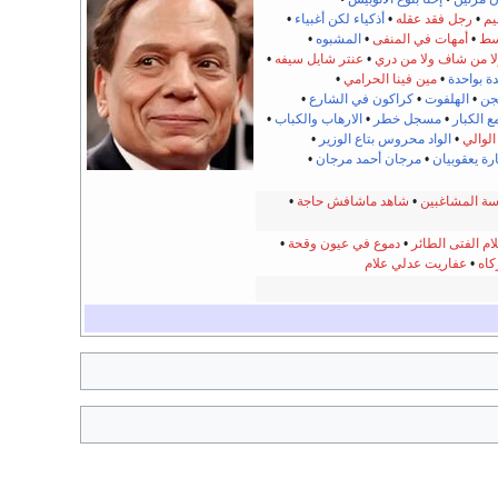
يم
•
رجل فقد عقله
•
أذكياء لكن أغبياء
•
اسط
•
أمهات في المنفى
•
المشبوه
•
ا من شاف ولا من دري
•
عنتر شايل سيفه
•
ة بواحدة
•
مين فينا الحرامي
•
جن
•
الهلفوت
•
كراكون في الشارع
•
ع الكبار
•
مسجل خطر
•
الارهاب والكباب
•
الوالي
•
الواد محروس بتاع الوزير
•
رة يعقوبيان
•
مرجان أحمد مرجان
•
ة المشاغبين
•
شاهد ماشافش حاجة
•
ام الفتى الطائر
•
دموع في عيون وقحة
•
اه
•
عفاريت عدلي علام