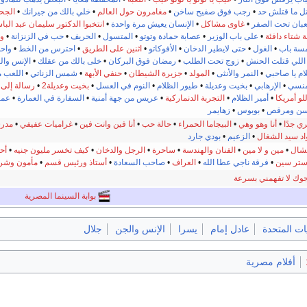
تل ما قتلش حد
•
رجب فوق صفيح ساخن
•
مغامرون حول العالم
•
خلي بالك من جيرانك
•
الجح
بان تحت الصفر
•
غاوى مشاكل
•
الإنسان يعيش مرة واحدة
•
انتخبوا الدكتور سليمان عبد الب
ة شتاء دافئة
•
على باب الوزير
•
عصابة حمادة وتوتو
•
المتسول
•
الحريف
•
حب في الزنزانة
•
ول
سة باب
•
الغول
•
حتى لايطير الدخان
•
الأفوكاتو
•
اثنين على الطريق
•
احترس من الخط
•
واحد
 اللي قتلت الحنش
•
زوج تحت الطلب
•
رمضان فوق البركان
•
خلى بالك من عقلك
•
الإنس وال
ام يا صاحبي
•
النمر والأنثى
•
المولد
•
جزيرة الشيطان
•
حنفي الأبهة
•
شمس الزناتي
•
اللعب م
منسي
•
الإرهابي
•
بخيت وعديلة
•
طيور الظلام
•
النوم في العسل
•
بخيت وعديلة2
•
رسالة إلى 
لو أمريكا
•
أمير الظلام
•
التجربة الدنماركية
•
عريس من جهة أمنية
•
السفارة في العمارة
•
عما
ن ومرقص
•
بوبوس
•
زهايمر
ي جدًا
•
أنا وهو وهي
•
البيجاما الحمراء
•
حالة حب
•
أنا فين وانت فين
•
غراميات عفيفي
•
مدرس
اد سيد الشغال
•
الزعيم
•
بودي جارد
نشال
•
مين و لا مين
•
الفنان والهندسة
•
ساحرة
•
الرجل والدخان
•
كيف تخسر مليون جنيه
•
أحل
ستر سين
•
فرقة ناجي عطا الله
•
العراف
•
صاحب السعادة
•
أستاذ ورئيس قسم
•
مأمون وشرك
جوك لا تفهمني بسرعة
بوابة السينما المصرية
يات المتحدة
عادل إمام
يسرا
الإنس والجن
جلال
أفلام مصرية