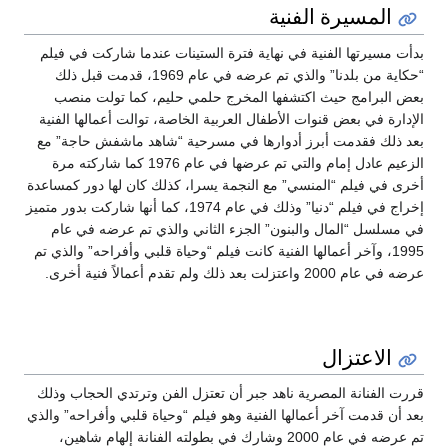
المسيرة الفنية
بدأت مسيرتها الفنية في نهاية فترة الستينات عندما شاركت في فيلم
“حكاية من بلدنا” والذي تم عرضه في عام 1969، قدمت قبل ذلك
بعض البرامج حيث اكتشفها المخرج حلمي حليم، كما تولت منصب
الإدارة في بعض قنوات الأطفال العربية الخاصة، توالت أعمالها الفنية
بعد ذلك فقدمت أبرز أدوارها في مسرحية “شاهد ماشفش حاجة” مع
الزعيم عادل إمام والتي تم عرضها في عام 1976 كما شاركته مرة
أخرى في فيلم “المنسي” مع النجمة يسرا، كذلك كان لها دور كمساعدة
إخراج في فيلم “دنيا” وذلك في عام 1974، كما أنها شاركت بدور متميز
في مسلسل “المال والبنون” الجزء الثاني والذي تم عرضه في عام
1995، وآخر أعمالها الفنية كانت فيلم “وحياة قلبي وأفراحه” والذي تم
عرضه في عام 2000 واعتزلت بعد ذلك ولم تقدم أعمالاً فنية أخرى.
الاعتزال
قررت الفنانة المصرية ناهد جبر أن تعتزل الفن وترتدي الحجاب وذلك
بعد أن قدمت آخر أعمالها الفنية وهو فيلم “وحياة قلبي وأفراحه” والذي
تم عرضه في عام 2000 وشارك في بطولته الفنانة إلهام شاهين،