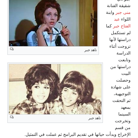
شقيقة الفنانة
منى جبر
وابنة
اللواء
عبد
الفتاح جبر
كما
لم تستكمل
دراستها لأنها
تزوجت أثناء
ناهد جبر
الدراسة
وتابعت
دراستها من
البيت
وحصلت
على شهادة
التوجيهية،
ثم التحقت
بمعهد
السينما
ناهد جبر
وتخرجت
من قسم
الإخراج وبدأت حياتها في تقديم البرامج ثم عملت في التمثيل.