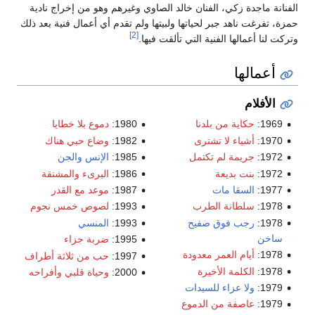
الفنانة ماجدة زكي، الفنان خالد الصاوي وغيرهم وهو من إخراج نادية
حمزة، تفرغت ناهد جبر لحياتها ولبيتها ولم تقدم أي أعمال فنية بعد ذلك
[2]
وتركت لنا أعمالها الفنية التي تألقت فيها.
أعمالها
الأفلام
1969:
حكاية من بلدنا
1980:
دموع بلا خطايا
1970:
أشياء لا تشترى
1982:
وضاع حبي هناك
1972:
جريمة لم تكتمل
1985:
الإنس والجن
1972:
بنت بديعة
1986:
البرىء والمشنقة
1977:
السقا مات
1987:
موعد مع القدر
1978:
سلطانة الطرب
1993:
لصوص خمس نجوم
1978:
رجب فوق صفيح
1993:
المنسي
ساخن
1995:
ضربة جزاء
1978:
أيام العمر معدودة
1997:
حب من ثلاثة أطراف
1978:
الكلمة الأخيرة
2000:
وحياة قلبي وأفراحه
1979:
ولا عزاء للسيدات
1979:
عاصفة من الدموع