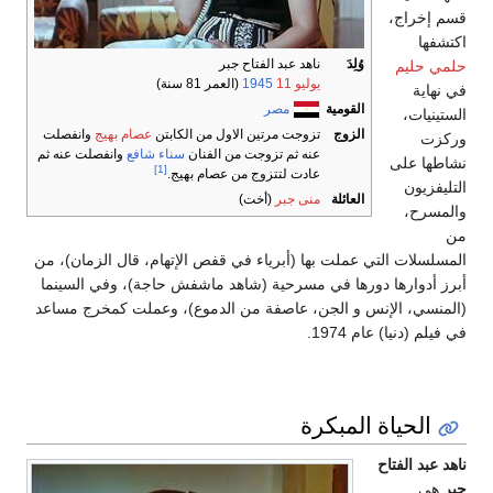
قسم إخراج،
اكتشفها
وُلِدَ
ناهد عبد الفتاح جبر
حلمي حليم
يوليو 11
1945
(العمر 81 سنة)
في نهاية
القومية
مصر
الستينيات،
الزوج
تزوجت مرتين الاول من الكابتن
عصام بهيج
وانفصلت
وركزت
عنه ثم تزوجت من الفنان
سناء شافع
وانفصلت عنه ثم
نشاطها على
[1]
عادت لتتزوج من عصام بهيج.
التليفزيون
العائلة
منى جبر
(أخت)
والمسرح،
من
المسلسلات التي عملت بها (أبرياء في قفص الإتهام، قال الزمان)، من
أبرز أدوارها دورها في مسرحية (شاهد ماشفش حاجة)، وفي السينما
(المنسي، الإنس و الجن، عاصفة من الدموع)، وعملت كمخرج مساعد
في فيلم (دنيا) عام 1974.
الحياة المبكرة
ناهد عبد الفتاح
جبر
هي