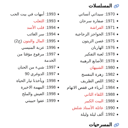
المسلسلات
1970: سيداتي آنساتي
1993: أمهات في بيت الحب
1971: صفارة سرحان
1993:
الثعلب
1971:
الفراشة
1994:
قلب الأسد
1974: الحواجز الزجاجية
1994: سر الغائب
1975: غصن الزيتون
1995:
المال والبنون
(ج2)
1976: الهاربان
1996: عزبة المنيسي
1978: لعبة التفكير
1997: مرفوع مؤقتا من
الخدمة
1978: الأصابع الرهيبة
1997: شيء من الحنان
1980:
الشبيهان
1997: الدوغري 90
1982: زهرة البنفسج
1998: ويأخذنا تيار الحياة
1982: اللص الظريف
1998: المهمة الاخيرة
1984: أبرياء في قفص الاتهام
1998: العيش والملح
1988:
اللقاء الثاني
1999: عفوا حبيبتي
1988:
البيت الكبير
1990:
عائلة الأستاذ شلش
1992: ألف ليلة وليلة
المسرحيات