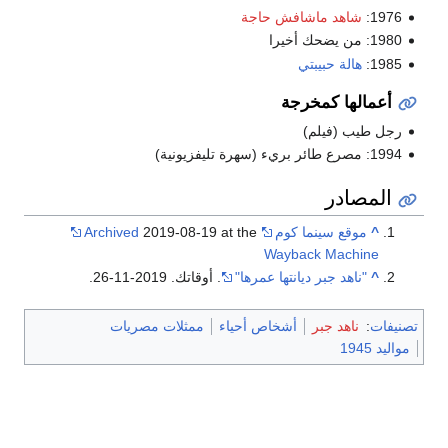
1976:
شاهد ماشافش حاجة
1980: من يضحك أخيرا
1985:
هالة حبيبتي
أعمالها كمخرجة
رجل طيب (فيلم)
1994: مصرع طائر بريء (سهرة تليفزيونية)
المصادر
^
موقع سينما كوم
2019-08-19 at the
Archived
Wayback Machine
^
"ناهد جبر ديانتها عمرها"
. أوقاتك. 2019-11-26.
تصنيفات
:
ناهد جبر
أشخاص أحياء
ممثلات مصريات
مواليد 1945