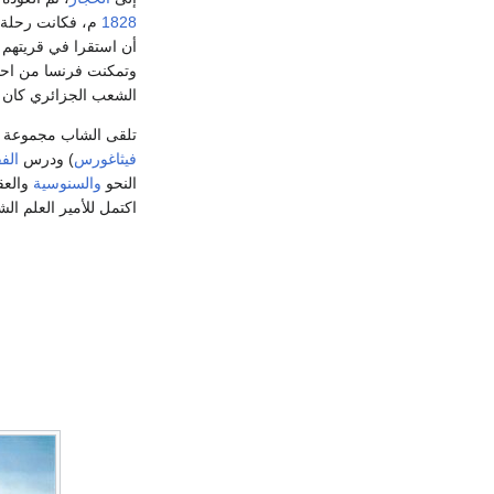
1828
م، فكانت رحلة ت
أن استقرا في قريتهم
وتمكنت فرنسا من احتل
الشعب الجزائري كان ل
تلقى الشاب مجموعة 
فيثاغورس
) ودرس
الف
النحو
والسنوسية
والعق
اكتمل للأمير العلم ال