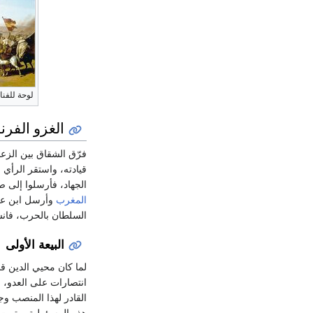
لوحة للفن
الغزو الفر
فرّق الشقاق بين الزع
قيادته، واستقر الرأي 
الجهاد، فأرسلوا إلى
المغرب
وأرسل ابن ع
السلطان بالحرب، فان
البيعة الأولى
لما كان محيي الدين ق
انتصارات على العدو، 
القادر لهذا المنصب و