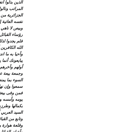
الذين بذلوا أ
المراتب ونالو
الجزائرية من
نفسه العاتية 
وبيص لا ناهي 
رؤساء القبائل
فلم يجدوا لذل
الله الكافرين 
وأحيا به ما ا
يبايعونك أنما
أولهم وآخرهم 
وجمعة بيعة عز 
السوء بما يمن
سمعوا وإن نه
فمن وفى بيعت
يومه وأمسه وا
بكمالها وطرزت
السيد العربي أ
وتابع من القبا
وقلعة هوارة 
وأعيان القبا