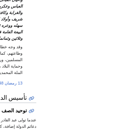
العباس وعكرمة
والغرابة وكافة
شريف وأولاد 
سهله ووعره ثم
البيعة العامة
وثلاثين وثمان
وقد وجه خطابه
وطاعتهم، كما 
المسلمين، ورف
وحماية البلاد
الملة المحمدية
13 رمضان
248
تأسيس الدو
توحيد الصف
عندما تولى عبد القادر 
دعائم الدولة إضافة، ك