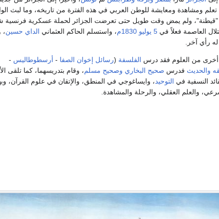
علم ومشاهدة ومعايشة للوطن العربي في هذه الفترة من تاريخه، وما لبث الوال
 "قيطنة"، ولم يمض وقت طويل حتى تعرضت الجزائر لحملة عسكرية فرنسية 
ال العاصمة فعلاً في
5 يوليو
1830م
، واستسلم الحاكم العثماني
الداي حسين
، 
ه رأي آخر.
أخرى من العلوم فقد درس
الفلسفة
(
رسائل إخوان الصفا
-
أرسطوطاليس
-
قه
والحديث
فدرس
صحيح البخاري
وصحيح مسلم
، وقام بتدريسهما، كما تلقى الأ
ائد النسفية في
التوحيد
، وايساغوجي في المنطق، والإتقان في علوم القرآن، وبه
شرعي، والعلم العقلي، والرحلة والمشاهدة.