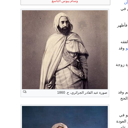
وسام پيوس التاسع
آن
س في
فأظهر
لفقه
و
وقد
رة زوجة
م وقد
صورة عبد القادر الجزائري، ح. 1860
الحج
و في
 العودة
 عام