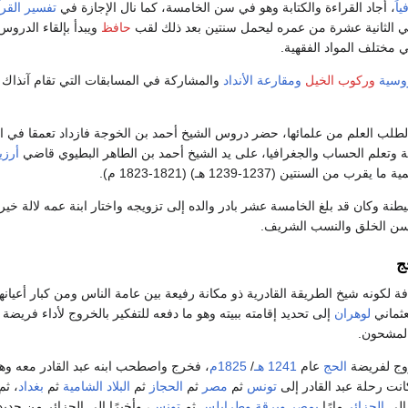
اً
، أجاد القراءة والكتابة وهو في سن الخامسة، كما نال الإجازة في
تفسير القر
 الثانية عشرة من عمره ليحمل سنتين بعد ذلك لقب
حافظ
ويبدأ بإلقاء الدرو
ي مختلف المواد الفقهية.
وسية
وركوب الخيل
ومقارعة الأنداد
والمشاركة في المسابقات التي تقام آنذاك 
طلب العلم من علمائها، حضر دروس الشيخ أحمد بن الخوجة فازداد تعمقا في ا
ة وتعلم الحساب والجغرافيا، على يد الشيخ أحمد بن الطاهر البطيوي قاضي
أرزي
ن السنتين (1237-1239 هـ) (1821-1823 م).
قيطنة وكان قد بلغ الخامسة عشر بادر والده إلى تزويجه واختار ابنة عمه لالة خي
سن الخلق والنسب الشريف.
ج
ة لكونه شيخ الطريقة القادرية ذو مكانة رفيعة بين عامة الناس ومن كبار أعيانه
عثماني
لوهران
إلى تحديد إقامته ببيته وهو ما دفعه للتفكير بالخروج لأداء فريضة 
 المشحون.
روج لفريضة
الحج
عام
1241 هـ
/
1825م
، فخرج واصطحب ابنه عبد القادر معه وه
نت رحلة عبد القادر إلى
تونس
ثم
مصر
ثم
الحجاز
ثم
البلاد الشامية
ثم
بغداد
، ثم
 إلى
الجزائر
مارًا
بمصر
وبرقة
وطرابلس
ثم
تونس
، وأخيرًا إلى الجزائر من جديد