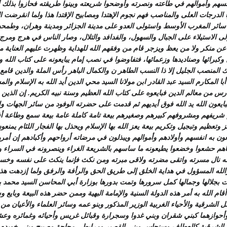
نفسهم وأموالهم في طاعته ونصرته وأوضحوا شريعته وبينوا طريقته فحازوا بذلك
ا الدرجات العلى والمناصب فهم نجوم الإهتدا ومصابيح الإقتدا هذا ولما انقرضت 
 سائر المغرب الأوسط واستولى العدو على مدينة الجزائر ومدينة وهران، وطمح
إلى الاستيلاء على الجبال والسهول، والفدافد والتلال، وصار الناس في هرج ومر
عن منكر ولا من يعظ ويزجر قام من وفقهم الله للهداية وظهرت عليهم العناية م
 وكبرائها وصناديدها وزعمائها، فتفاوضوا في نصب إمام يبايعونه على كتاب الله و
ك المنصب الجليل إلا ذا النسب الطاهر ن والكمال الباهر رأس الملة والدين قامع 
أبا المكارم السيد عبد القادر ابن مولانا السيد محي الدين أيد الله به الإسلام وال
ندرس من معالم الدين فبايعوه على كتاب الله العظيم وسنة نبيه الكريم. إن الذين
 يبايعون الله يد الله فوق أيديهم ثم قدمت على حضرته الوفود من سائر الجهات و
شريفهم ومشروفهم كبيرهم وصغيرهم بيعة تامة كاملة عامة بيعة سمع وطاعة أفر
وتعظيم وتبجيل وتكريم بيعة يعز الله بها الإسلام ويحذل بها الفجار اللئام يمنعو
عون به انفسهم وأولادهم وأموالهم ويبذلون في مرضاته أرواحهم وأكبادهم إن أمر
اهم حشعوا وخضعوا يطيعونه ما ساسهم بالشريعة الغراء وينصرونه في السراء و
ه نال مسرته واتقى مضرته ولاقى مبرته ومن نكث فإنما ينكث على نفسه وخس
لله المسؤول في هداية الخلق إلى طريق الحق والرأفة والرفق ولما إزدهت هذه 
 بجلالها وجمالها كمل سرورها وتمت بدورها بوزارة أبي المحاسن السيد محمد 
قام الله به أمر هذه الدولة السنية والإمامة البهية وممن حضر هذه البيعة وبايع و
ئل الشرقية والأحياء الغربية الوزير المذكور وبنو عمه وسائر العلماء والأعيان م
وأحوازهما كبني شقران وبني غدوا وسجرارة وقبائل غريس وأحيائه وغمائره وعش
ئل الشرقية كالعطاف وسنجاس وبني القصير ومرابطي مجاجة وصبيح وبني خويدم 