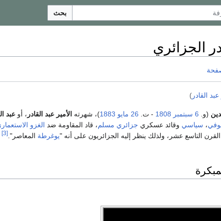
بحث
در الجزائري
صفحة
 عبد القادر
)
دين
(و.
6 سبتمبر
1808
- ت.
26 مايو
1883
)، شهرته
الأمير عبد القادر
، أو
عبد ال
في
،
سياسي
وقائد عسكري
جزائري
مسلم
، قاد المقاومة ضد
الغزو الاستعمار
[3]
رن التاسع عشر، ولذلك ينظر إليه الجزائريون على أنه "
يوغرطة
المعاصر".
و
مبكرة