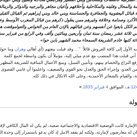
 والمحال وفليته والمكاحلية وأحلافهم وأعيان مجاهر والبرجيه والدوائر والزمالة
 قبائل اليعقوبية والجعافرة والحساسنة وبني خالد وبني إبراهيم ثم القبائل القبلية
الأكرد وصدامة وخلافة وغيرهم ممن يطول ذكرهم من قبائل المغرب الأوسط وع
 الكل بايعوا عن أنفسهم وعن قبائلهم بالإذن العام من الخواص والعواموقعت ه
 في ثلاثة عشر رمضان سنة ثمان وأربعين ومائتين وألف وفي الرابع من فبراير سن
مائة كتبها خادم الشريعة السمحاء محمد الشهير بابن حوا»
 الأول إلى كافة العروش قائلاً: "… وقد قبلت بيعتهم (أي أهالي
وهران
وما حوله
أني قبلت هذا المنصب مع عدم ميلي إليه، مؤملاً أن يكون واسطة لجمع كلمة
ع النزاع والخصام بينهم، وتأمين السبل، ومنع الأعمال المنافية للشريعة المطهرة
 من العدو، وإجراء الحق والعدل نحو القوى والضعيف، واعلموا أن غايتي القصوى ا
، والقيام بالشعائر الأحمدية، وعلى الله الاتكال في ذلك كله.
1 هـ
، الموافق
4 فبراير
1833
.
»
لة
الإمارة كانت الوضعية الاقتصادية والاجتماعية صعبة، لم يكن له المال الكافي لإق
ان له معارضون لإمارته، ولكنه لم يفقد الامل إذ كان يدعو باستمرار إلى وحدة 