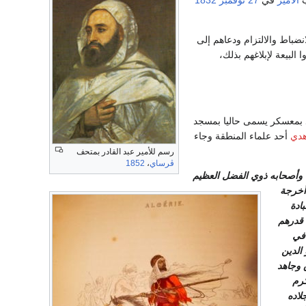
ب
الأمير
في
27 نوفمبر
1832
باط والالتزام ودعاهم إلى
البيعة لإبلاغهم بذلك،
سجد بمعسكر يسمى حاليا بمسجد
هدي
أحد علماء المنطقة وجاء
رسم للأمير عبد القادر بمتحف
ڤرساي
،
1852
ه وأصحابه ذوي الفضل العظيم
 أخرجة
ادة
 قدرهم
في
الدين
 وجاهد
كرم
لاده