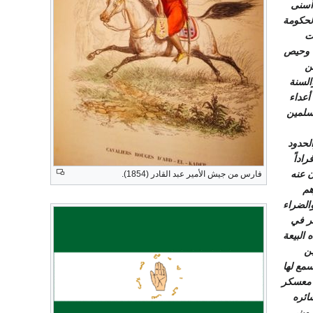
 أسنى
الحكومة
ت
ج وحيص
ن
السنة
أعداء
مسلمين
الحدود
اداً
ن عنه
فارس من جيش الأمير عبد القادر (1854).
هم
الضراء
ر في
البيعة
بن
سمع لها
ن معسكر
ائره
وبني