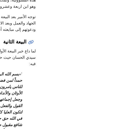
هذه المسؤولية، وتمت ا
وهو ابن اربعة وعشرو
توجه الأمير بعد البيعة
الجهاد والعمل وبعد ال
ودعوتهم إلى مبايعته 
البيعة الثانية
لما داع خبر البيعة ال
سيدي الحسان حيث حرر
فيه:
'
«
بسم الله ال
حمداً لمن فضل
للناس يامرون
الأوثان والأن
وجعل إجماعهم
القول والفعل
لتكون العليا 
في الله حق ج
شافع مقبول ص