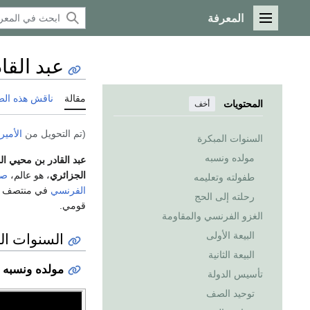
المعرفة
القائمة الرئيسية
عبد القا
مقالة
ناقش هذه ال
المحتويات
أخف
(تم التحويل من
الأمير
السنوات المبكرة
مولده ونسبه
عبد القادر بن محيي ال
الجزائري
، هو عالم،
صو
طفولته وتعليمه
الفرنسي
في منتصف الق
رحلته إلى الحج
قومي.
الغزو الفرنسي والمقاومة
السنوات ال
البيعة الأولى
البيعة الثانية
مولده ونسبه
تأسيس الدولة
توحيد الصف