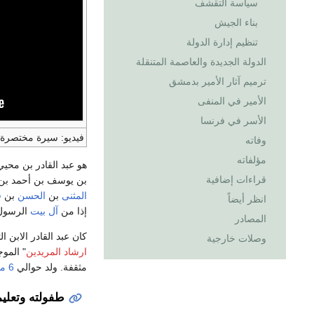
سياسة التقشف
بناء الجيش
تنظيم إدارة الدولة
الدولة الجديدة والعاصمة المتنقلة
ترميم آثار الأمير بدمشق
الأمير في المنفى
الأسر في فرنسا
فيديو: سيرة مختصرة ل
وفاته
مؤلفاته
هو عبد القادر بن محي
قراءات إضافية
بن يوسف بن أحمد بن
المثنى
بن
الحسن
بن
ف
انظر أيضاً
إذا من
آل بيت
الرسو
المصادر
كان عبد القادر الابن
وصلات خارجية
ارشاد المريدين
" المو
مثقفة. ولد حوالي
6 ماي
طفولته وتعليم