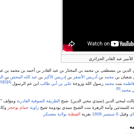
لأمير عبد القادر الجزائري
ي الدين بن مصطفى بن محمد بن المختار بن عبد القادر بن أحمد بن محمد بن عب
 شعبان بن
محمد
بن
أدريس الأصغر
بن
إدريس الأكبر
بن
عبد الله المحض
بن
ال
[6]
[5]
[4]
اطمة
بنت
محمد
رسول الله وزوجة
علي بن أبي طالب
ابن عم الرسول.
[8]
ل
محمد
.
 الثالث لمحي الدين (سيدي محي الدين): شيخ
الطريقة الصوفية القادرية
ومؤلف "
ك
جه للمبتدئين وأمه الزهرة بنت الشيخ سيدي بودومة شيخ
زاوية
حمام بوحجر
وكان
وقيل
6 سبتمبر
1808
بقرية
القيطنة
بولاية معسكر
.
ه