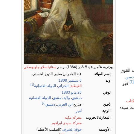
پورتريه للأمير عبد القادر
(1864)، رسم
ستانيلسلاو چلوبوسكي
د القوي
اسم الميلاد
عبد القادر بن محيي الدين الحسني
حسن
ولد
6 سبتمبر
1808
[7]
فهو
[1]
القيطنة
،
الجزائر
،
الدولة العثمانية
توفي
26 مايو
1883
دمشق
،
ولاية دمشق
،
الدولة العثمانية
تاب
[2]
دُفـِن
ضريح
ابن العربي
،
دمشق
ت سيدة
الرتبة
أمير
المعارك/الحروب
معركة مكتة
معركة سيدي ابراهيم
الأوسمة
جوقة الشرف
(الصليب الأعظم)