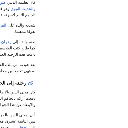
كان تعليمه الديني
صوفي
والحديث النبوي
وهو في
الجامع التابع لأسرته ف
شجعه والده على
الفر
تفوقا مدهشا.
بعثه والده إلى
وهران
ل
كما طالع كتب الفلاسف
دامت هذه الرحلة العلمية ما يقرب م
بعد عودته إلى بلدة ال
له فهي تجمع بين محا
رحلته إلى الح
كان محي الدين بالإضاف
دفعت آرائه بالحاكم ال
والابتعاد عن هذا الجو
أذن لمحي الدين بالخ
سن الثامنة عشرة، فكا
إلى
الحجاز
، ثم العودة