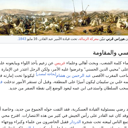
ان
هوراس ڤرني
تبيّن
معركة الزمالة
، تحت قيادة الأمير عبد القادر، 16 مايو
1843
.
نسي والمقاومة
ماء كلمة الشعب، وبحث أهالي وعلماء
غريس
عن زعيم يأخذ اللواء ويبايعونه عل
على "محيي الدين الحسني" وعرضوا عليه الأمر، ولكن الرجل اعتذر عن الإمارة و
[بحاجة لمصدر]
 صاحب المغرب الأقصى
عبد الرحمن بن هشام
ليكونوا تحت إمارته 
مه
علي بن سليمان
ليكون أميرًا على المنطقة، وقبل أن تستقر الأمور تدخلت
فر
سحب السلطان واستدعى ابن عمه ليعود الوضع إلى نقطة الصفر من جديد.
د رضي بمسئولية القيادة العسكرية، فقد التفت حوله الجموع من جديد، وخاصة 
وقد كان عبد القادر على رأس الجيش في كثير من هذه الانتصارات. اقترح محي ال
جمع الناس لبيعته تحت شجرة
الدردار
فقبل الحاضرون من علماء وكبراء ووجهاء ا