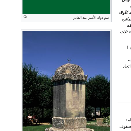
 كأولاد
علم دولة الأمير عبد القادر.
مائره
ذه
ة ثلاث
ا)
،
تحاد
امة
الصفوف