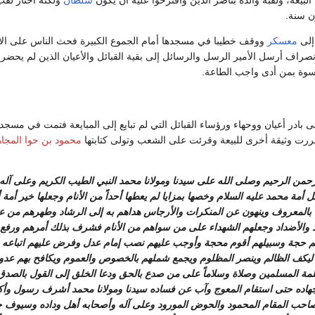
لبيعة، ولقبه والده بناصر الدين واقترحوا عليه أن يكون
سلطان
ولكنه اختار لق
ن سنة.
 إلى
معسكر
ووقف خطيبا في مسجدها أمام الجموع الكبيرة فحث الناس على الانض
انصراف أرسل الأمير الرسل والرسائل إلى بقية القبائل والأعيان الذين لم يحضروا 
أسوة بمن أدى واجب الطاعة.
أولى بادر أعيان ووحهاء ورؤساء القبائل التي لم تبايع إلى المبايعة فتمت في م
ت وثيقة أخرى للبيعة وقرئت على الشعب وتولى كتابتها
محمود بن حوا المجا
رحمن الرحيم وصلى الله على سيدنا ومولانا محمد النبي الطيب الكريم وعلى آل
 أمة محمد عليه السلام وخصها بمزايا لم يعطها أحداً من الأنام وجعلها خير أمة
 بالمعروف وينهون عن المنكرات والأرجاس هداهم به إلى الرشاد وطهرهم من عب
داد والأضداد وجعلهم الشهداء على من سواهم من الأنام فشرف بذلك أمرهم ورفع
 حجة وسبيلهم أقوم محجة وأوجب عليهم نصب إمام عدل وفرض عليهم اتباعه 
 ليكف الظالم وينصر المظلوم ويجمع شملهم بالخصوص والعموم ويكافح بهم عدو 
كلمة المسلمين وصلاة وسلاماً على من صدع بالحق ودعا الخلق إلى القول بالصدق
هاده حتى استقام المعوج وآب عن فساده سيدنا ومولانا محمد أشرف رسول وأ
احب المقام المحمود والحوض المورود وعلى آله وأصحابه أهل وداده وسيوف ج