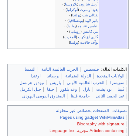
أرييل شارون
(
بلاروسيا
)
إهود أولمرت
(
أوكرانيا
)
نفتالي بنت
(
پولندا
)
يائير لاپيد
(
يوغسلاڤيا
)
بنيامين نتنياهو
(
پولندا
)
بني گانتس
(
رومانيا
)
گادي آيزنكوت
(
المغرب
)
يوآف جالانت
(
پولندا
)
الكلمات الدالة:
فلسطين
الحرب العالمية الثانية
النمسا
الولايات المتحدة
الدولة العثمانية
بريطانيا
اوغندا
سويسرا
الحرب العالمية الأولى
باريس
تيودور هرتسل
ڤيينا
بوداپشت
بازل
وعد بلفور
حيفا
جبل الكرمل
عبد الحميد الثاني
جامعة ڤيينا
الصندوق القومي اليهودي
تصنيفات
:
الصفحات بخصائص غير محلولة
Pages using gadget WikiMiniAtlas
Biography with signature
Articles containing مجرية-language text