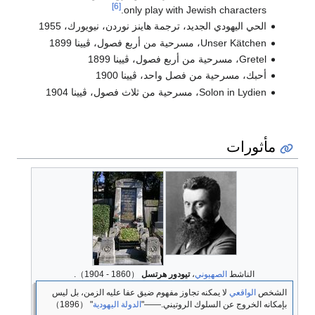
[6]
only play with Jewish characters.
الحي اليهودي الجديد، ترجمة هاينز نوردن، نيويورك، 1955
Unser Kätchen، مسرحية من أربع فصول، ڤيينا 1899
Gretel، مسرحية من أربع فصول، ڤيينا 1899
أحبك، مسرحية من فصل واحد، ڤيينا 1900
Solon in Lydien، مسرحية من ثلاث فصول، ڤيينا 1904
مأثورات
الناشط
الصهيوني
،
تيودور هرتسل
（1860 - 1904）.
الشخص
الواقعي
لا يمكنه تجاوز مفهوم ضيق عفا عليه الزمن، بل ليس
بإمكانه الخروج عن السلوك الروتيني.――"
الدولة اليهودية
" （1896）