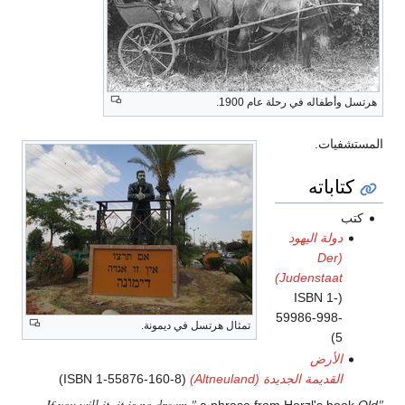
هرتسل وأطفاله في رحلة عام 1900.
المستشفيات.
كتاباته
كتب
دولة اليهود
(Der
Judenstaat)
(ISBN 1-
59986-998-
تمثال هرتسل في ديمونة.
5)
الأرض
القديمة الجديدة (Altneuland)
(ISBN 1-55876-160-8)
"If you will it, it is no dream."
a phrase from Herzl's book
Old