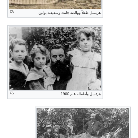
هرتسل طفلاً ووالدته جانت وشقيقته پولين.
هرتسل وأطفاله عام 1900