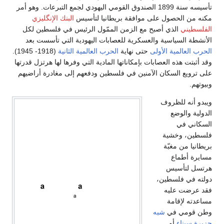
تأسيسه سنة 1899 الصندوق القومي اليهودي لجمع التبرعات. وهو أمر
مكنه من الحصول على موافقة بريطانيا لتأسيس
البنك الإنگليزي
الفلسطيني
الذي أصبح مع الزمن الممّول الرئيس في فلسطين لكل
الأنشطة السياسية والعسكرية للعصابات اليهودية التي تأسست بعد
الحرب العالمية الأولى
حتى نهاية
الحرب العالمية الثانية
(1918- 1945).
وقد أثبتت هذه العصابات بإمكاناتها المادية التي وفرها لها هرتزل قدرتها
على ترويع السكان الآمنين في فلسطين ودفعهم إلى مغادرة أراضيهم
وبيوتهم.
ويبدو أنه للظروف
الدولية والوضع
السكاني في
فلسطين، وخشية
بريطانيا من مغبّة
مسايرة أطماع
هرتسل لتأسيس
دولته في فلسطين،
فقد عرضت عليه
مساعدته لإقامة
وطن قومي في
شبه
جزيرة سيناء
أو