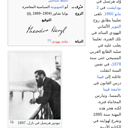
ناشط سياسي
وُلد هرتسل في
عـُرِف بـ
أبو
الصهيونية
السياسية المعاصرة
بوداپشت
في
2
الزوج
يوليا نشاور
(
1889⁠–⁠1904)
m.
مايو
1860
. تلقى
تعليما يطابق روح
التوقيع
التنوير
الألماني
اليهودي السائد في
تلك الفترة، تعليما
[1]
الديانة
ملحد يهودي
.
يغلب عليه في
صلبه الطابع الغربي
المسيحي حتى سنة
1878
، في نفس
السنة انتقلت
عائلته إلى
فيينا
.
درس القانون في
جامعة ڤيينا
بالنمسا، ومارس
المحاماة فترة،
لكنه هجر هذه
المهنة سنة 1885
وتفرغ لهوايته في
تيودور هرتسل في بازل، 1897
الكتابة الأدبية.