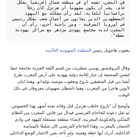
في المغرب نفسه أو في منطقة شمال إفريقيا بشكل 
عام. يجب أن يكون مفهوماً أن هرتزل كان رجلاً 
براغماتياً للغاية. لقد رأى مشكلة مع اليهود 
المضطهدين الذين يعانون من أعمال شغب بشكل رئيسي 
في أوروبا الشرقية - ومن ناحية أخرى، رأى أن 
المغرب لديه مجتمع يهودي مزدهر مع مراكز يهودية 
نشطة".

يعقوب هاجويل رئيس
المنظمة الصهيونية العالمية
وقال البروفيسور يوسي شطريت من قسم اللغة العبرية بجامعة حيفا
لنفس الصحيفة إن خيار إقامة دولية يهودية على أرض المغرب طرح
أيضا من قبل الشقيقين باروخ ويعقوب موشيه توليدانو، وهما ابنان
لأبوين هاجرا من المغرب، وهما ناشطان صهيونان معروفان في ذلك
الوقت.
وأوضح أن "باروخ خاطب هرتزل قبل وفاته بعدة أشهر بهذا الخصوص،
ثم نقل دعوته للحاخام الفرنسي فيدال من فاس، المقرب من النظام
الملكي والحكومة المغربية، لإنشاء منطقة مستقلة لليهود في وادي
الحصان بالمغرب، وهذا الحاخام الفرنسي كان ضليعًا بالسياسة
الداخلية، أدرك أنها خطة وهمية، ولم تأخذ بعين الاعتبار الوضع الداخلي