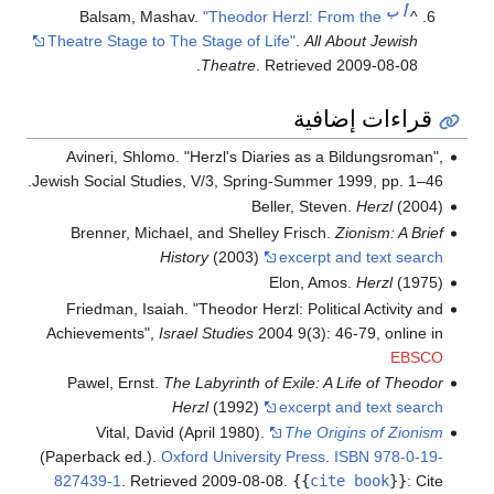
أ
ب
Balsam, Mashav.
"Theodor Herzl: From the
^
Theatre Stage to The Stage of Life"
.
All About Jewish
.
Theatre
. Retrieved
2009-08-08
قراءات إضافية
Avineri, Shlomo. "Herzl's Diaries as a Bildungsroman",
Jewish Social Studies, V/3, Spring-Summer 1999, pp. 1–46.
Beller, Steven.
Herzl
(2004)
Brenner, Michael, and Shelley Frisch.
Zionism: A Brief
History
(2003)
excerpt and text search
Elon, Amos.
Herzl
(1975)
Friedman, Isaiah. "Theodor Herzl: Political Activity and
Achievements",
Israel Studies
2004 9(3): 46-79, online in
EBSCO
Pawel, Ernst.
The Labyrinth of Exile: A Life of Theodor
Herzl
(1992)
excerpt and text search
Vital, David (April 1980).
The Origins of Zionism
(Paperback ed.).
Oxford University Press
.
ISBN
978-0-19-
827439-1
. Retrieved
2009-08-08
.
{{
cite book
}}
:
Cite