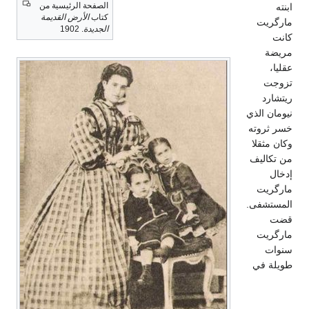
الصفحة الرئيسية من
ابنته
كتاب
الأرض القديمة
مارگريت
الجديدة
. 1902
كانت
مريضة
عقليا،
تزوجت
ريتشارد
نيومان الذي
خسر ثروته
وكان مثقلا
من تكاليف
إدخال
مارگريت
المستشفى.
قضت
مارگريت
سنوات
طويلة في