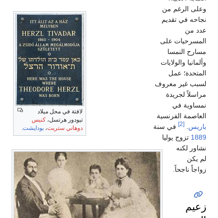
وعلى الرغم من
نجاحه في تقديم
عدد من
المسرحيات على
مسارح النمسا
وألمانيا والولايات
المتحدة؛ عمل
لسبب غير معروف
مراسلاً لجريدة
نمساوية في
لافتة في محل ميلاد
العاصمة الفرنسية
تيودور هرتسل،
كنيس
[2]
باريس
.
في سنة
دوهاني ستريت
،
بوداپشت
.
1889
تزوج يوليا
نشاور لكنه
لم يكن
زواجاً ناجحاً.
زعيم