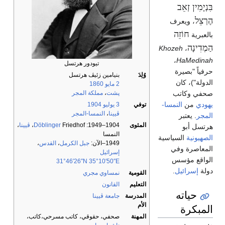
בִּנְיָמִין זְאֵב
הֶרְצֵל
‎، ويعرف
חוֹזֵה
بالعبرية
הַמְדִינָה
Khozeh
،
،
HaMedinah
تيودور هرتسل
حرفياً "بصيرة
وُلِدَ
بنيامين زئيڤ هرتسل
الدولة")، كان
2 مايو
1860
صحفي وكاتب
پشت
،
مملكة المجر
يهودي
من
النمسا-
توفي
3 يوليو
1904
ڤيينا
،
النمسا-المجر
المجر
. يعتبر
المثوى
1904–1949:
Friedhof،
Döblinger
ڤيينا
،
هرتسل أبو
النمسا
الصهيونية
السياسية
1949–الآن:
جبل الكرمل
،
القدس
،
المعاصرة وفي
إسرائيل
الواقع مؤسس
31°46′26″N
35°10′50″E
دولة
إسرائيل
.
القومية
نمساوي مجري
التعليم
القانون
حياته
المدرسة
جامعة ڤيينا
الأم
المبكرة
المهنة
صحفي، حقوقي، كاتب مسرحي،كاتب،