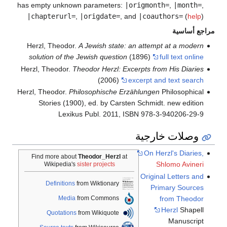
has empty unknown parameters:
|origmonth=
,
|month=
,
|chapterurl=
,
|origdate=
, and
|coauthors=
(
help
)
مراجع أساسية
Herzl, Theodor.
A Jewish state: an attempt at a modern
solution of the Jewish question
(1896)
full text online
Herzl, Theodor.
Theodor Herzl: Excerpts from His Diaries
(2006)
excerpt and text search
Herzl, Theodor.
Philosophische Erzählungen
Philosophical
Stories (1900), ed. by Carsten Schmidt. new edition
Lexikus Publ. 2011, ISBN 978-3-940206-29-9
وصلات خارجية
On Herzl's Diaries,
Find more about
Theodor_Herzl
at
Shlomo Avineri
Wikipedia's
sister projects
Original Letters and
Definitions
from Wiktionary
Primary Sources
from Theodor
Media
from Commons
Herzl
Shapell
Quotations
from Wikiquote
Manuscript