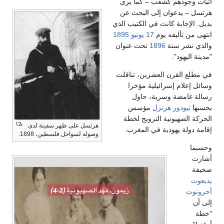
اثبات وجودهم كشعب – كما يرى
هرتسل – يدعوان إلى البحث عن
بديل. الإجابة كانت في الكتيب الذي
انتهى من تأليفه يوم
17 يونيو
1895
والذي نشر سنة
1896
تحت عنوان
"مدينة اليهود".
في مطلع القرن العشرين، تناقلت
وسائل إعلام إسرائيلية مؤخرا
رسالة غامضة وسرية، حاول
بحسبها
تيودور هرتزل
مؤسس
الحركة الصهيونية الترويج لخطة
هرتسل على ظهر سفينة لدى
إقامة دولة يهودية في المغرب.
وصوله لسواحل فلسطين، 1898.
وحسبما
أشارت
صحيفة
يديعوت
أحرونوت
إلى أن
"خطة