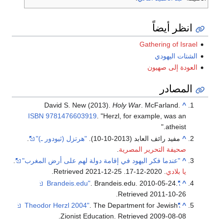
انظر أيضاً
Gathering of Israel
الشتات اليهودي
العودة إلى صهيون
المصادر
David S. New (2013).
Holy War
. McFarland.
^
ISBN
9781476603919
.
Herzl, for example, was an
atheist.
^
مفيد رائف العابد (2013-10-10).
"هرتزل (ثيودور ـ)"
.
صحيفة التحرير المصرية
.
^
"عندما فكر اليهود في إقامة دولة لهم على أرض المغرب"
.
يا بلادي
. 2020-12-17
. Retrieved
2021-12-25
.
. Brandeis.edu. 2010-05-24
.
"Brandeis.edu"
^
.
Retrieved
2011-10-26
. The Department for Jewish
"Theodor Herzl 2004"
^
.
Zionist Education
. Retrieved
2009-08-08