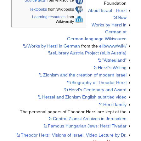
Source texts
from Wikisource
Foundation
Textbooks
from Wikibooks
About Israel - Herzl
Now
Learning resources
from
Wikiversity
Works by Herzl in
German at
German-language Wikisource
Works by Herzl in German
from the
elib/www/wiki/
eLibrary Austria Project (eLib Austria)
"Altneuland"
Herzl's Writing
Zionism and the creation of modern Israel
Biography of Theodor Herzl
Herzl's Centenary and Award
Herzel and Zionism English subtitled video
Herzl family
The personal papers of Theodor Herzl are kept at the
Central Zionist Archives in Jerusalem
Famous Hungarian Jews: Herzl Tivadar
Theodor Herzl: Visions of Israel, Video Lecture by Dr.