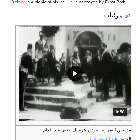
Kreisler
is a biopic of his life. He is portrayed by Ernst Bath.
مرئيات
0:58
المدة: 58 ثانية.
مؤسس الصهيونية تيودور هرتسل ينحني عند أقدام
الخليفة
عبد الحميد الثاني
.