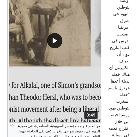
أوغندا"
لتوطين
اليهود في
شرق
أفريقيا
أصبحت
تدرس في
كتب التاريخ،
دون أن
يعرف
الكثيرون أن
هناك خطة
بديلة أعدها
هرتزل باسم
"خطة
المغرب"
لتوطين يهود
روسيا فيه،
3:49
المدة: دقائق و 49 ثواني.
من خلال
من أمام قبر جد مؤسس الصهيونية المعاصرة، في مقبرة
اقتراح قدمه
اليهود في زيمون ضواحي بلغراد. كيف نقل الحاخام يهودا
في رسالة
القلعي بذور الصهيونية إلى عائلة ثيودور هرتزل؟