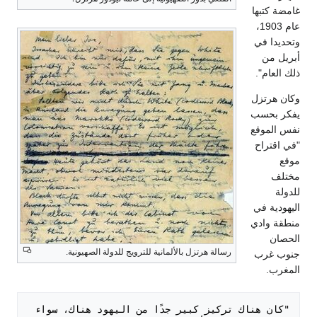
غامضة كتبها
عام 1903،
وتحديدا في
أبريل من
ذلك العام".
وكان هرتزل
يفكر بحسب
نفس الموقع
"في اقتراح
موقع
مختلف
للدولة
اليهودية في
منطقة وادي
الحصان
رسالة هرتزل بالألمانية للترويج للدولة الصهيونية.
جنوب غرب
المغرب.
"كان هناك تركيز كبير جدًا من اليهود هناك، سواء 