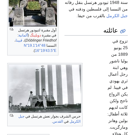
سنة 1948 تيودور هرتسل بنقل رفاته
من النمسا إلى فلسطين ودفنه في
جبل الكرمل
بالقرب من حيفا.
عائلته
أول مقبرة لتيودور هرتسل
في مقبرة
دوبلينگ
(
ألمانية
:
Döblinger Friedhof
)،
ڤيينا
،
تزوج في
النمسا
48°14′19.1″N
25 يونيو
).
16°19′43.5″E
1889 من
يوليا ناشور
وهي ابنة
رجل أعمال
ثري يهودي
في فيينا. لم
يكن الزواج
ناجح ولكن
كانت لديهم
ثلاثة أطفال:
حرس الشرف بجوار نعش هرتسل في
جبل
بولين وهانز
الكرمل
في
القدس
.
ومارگريت.
كل هؤلاء