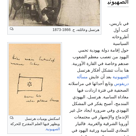
الصهيونية
في باريس،
كتب أول
هرتسل وعائلته، ح. 1866-1873
أطروحاته
السياسية
حول إقامة دولة يهودية تحمي
اليهود من تعصب معظم الشعوب
ضدهم وخاصة في القارة الأوربية.
هنا بدأت تتشكل أفكار هرتسل
الصهيونية
بعد أن عايش
مسألة
دريفوس
وتابع أحداثها في مراسلاته
الصحفية في فترة ازدادت فيها
معاداة السامية. هرتسل، اليهودي
المندمج، أصبح يفكر في المشكل
اليهودي وفي ضرورة ايجاد حل غير
الإندماج والإنصهار في مجتمعات
اسكتش يوميات هرتسل
أوروبا الشرقية والغربية. فالتيار
ويظهر فيها العلم المقترح للحركة
الصهيونية
.
المعادي للسامية ورغبة اليهود في