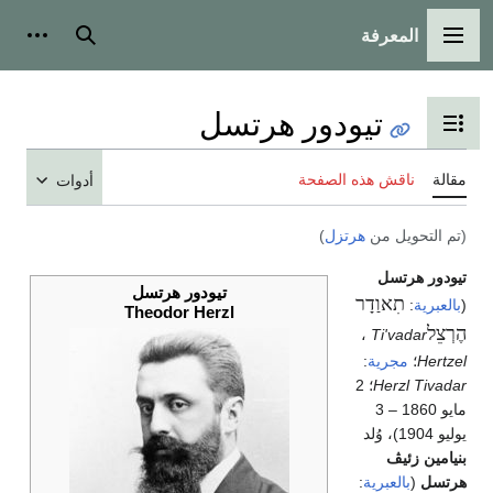
المعرفة
القائمة الرئيسية
بحث
أدوات
تيودور هرتسل
تبديل عرض جدول المحتويات
مقالة
ناقش هذه الصفحة
أدوات
(تم التحويل من
هرتزل
)
تيودور هرتسل
تيودور هرتسل
תִאוַדָר
(
بالعبرية
:
Theodor Herzl
הֶרְצֵל
‎،
Ti'vadar
Hertzel
؛
مجرية
:
Herzl Tivadar
؛ 2
مايو 1860 – 3
يوليو 1904)، وُلد
بنيامين زئيڤ
هرتسل
(
بالعبرية
: