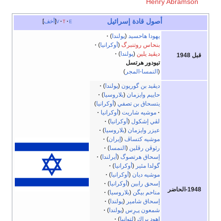
Henry Abramson
أصول قادة إسرائيل
e
t
v
أخف
يهودا هاحسيد
(
پولندا
)
بنحاس روتنبرگ
(
أوكرانيا
)
ديڤيد يلين
(
پولندا
)
قبل 1948
تيودور هرتسل
(
النمسا-المجر
)
ديڤيد بن گوريون
(
پولندا
)
حاييم وايزمان
(
بلاروسيا
)
يتسحاق بن تصفي
(
أوكرانيا
)
موشيه شاريت
(
أوكرانيا
لڤي إشكول
(
أوكرانيا
)
عيزر وايزمان
(
بلاروسيا
)
موشيه كتساڤ
(
إيران
)
رئوڤن رڤلين
(
النمسا
)
إسحاق هرتصوگ
(
أيرلندا
)
گولدا مئير
(
أوكرانيا
)
موشيه ديان
(
أوكرانيا
)
إسحق رابين
(
أوكرانيا
)
1948-الحاضر
مناحم بيگن
(
بلاروسيا
)
إسحاق شامير
(
پولندا
)
شمعون پـِرِس
(
پولندا
)
إهود براك
(
لتوانيا
)