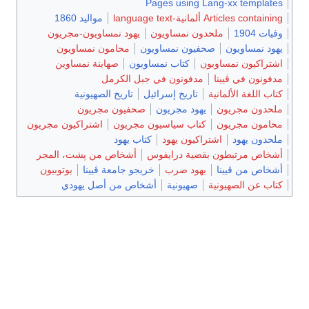
Pages using Lang-xx templates
Articles containing ألمانية-language text
مواليد 1860
وفيات 1904
ملحدون نمساويون
يهود نمساويون-مجريون
يهود نمساويون
صحفيون نمساويون
محامون نمساويون
اشتراكيون نمساويون
كتاب نمساويون
صهاينة نمساوين
مدفونون في ڤيينا
مدفونون في جبل الكرمل
كتاب اللغة الألمانية
تاريخ إسرائيل
تاريخ الصهيونية
ملحدون مجريون
يهود مجريون
صحفيون مجريون
محامون مجريون
كتاب سياسيون مجريون
اشتراكيون مجريون
ملحدون يهود
اشتراكيون يهود
كتاب يهود
أشخاص مرتبطون بقضية درايفوس
أشخاص من پشت، المجر
أشخاص من ڤيينا
يهود صرب
خريجو جامعة ڤيينا
يوتوبيون
كتاب عن الصهيونية
صهيونية
أشخاص من أصل يهودي