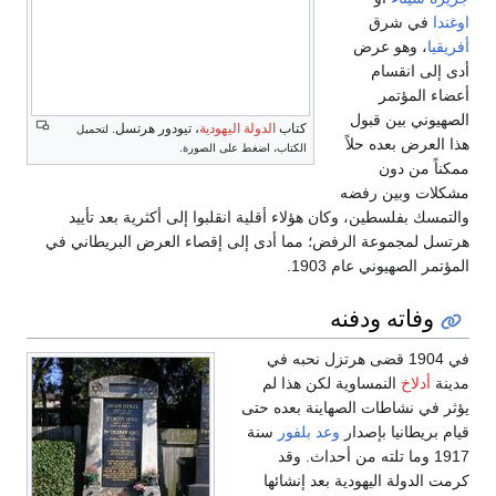
اوغندا
في شرق
أفريقيا
، وهو عرض
أدى إلى انقسام
أعضاء المؤتمر
الصهيوني بين قبول
كتاب
الدولة اليهودية
، تيودور هرتسل.
لتحميل
هذا العرض بعده حلاً
الكتاب، اضغط على الصورة.
ممكناً من دون
مشكلات وبين رفضه
والتمسك بفلسطين، وكان هؤلاء أقلية انقلبوا إلى أكثرية بعد تأييد
هرتسل لمجموعة الرفض؛ مما أدى إلى إقصاء العرض البريطاني في
المؤتمر الصهيوني عام 1903.
وفاته ودفنه
في 1904 قضى هرتزل نحبه في
مدينة
أدلاخ
النمساوية لكن هذا لم
يؤثر في نشاطات الصهاينة بعده حتى
قيام بريطانيا بإصدار
وعد بلفور
سنة
1917 وما تلته من أحداث. وقد
كرمت الدولة اليهودية بعد إنشائها