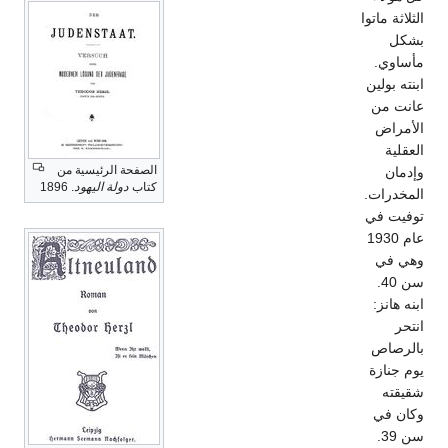
الثلاثة ماتوا
بشكل
مأساوي.
ابنته بولين
عانت من
الأمراض
العقلية
الصفحة الرئيسية من
وإدمان
كتاب
دولة اليهود
. 1896
المخدرات.
توفيت في
عام 1930
وهي في
سن 40.
ابنه هانز:
انتحر
بالرصاص
يوم جنازة
شقيقته
وكان في
سن 39.