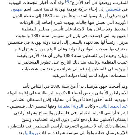
[3]
للمغرب، ووضعها في أحد الأدراج".
وقد أدت أخبار التجمعات اليهودية
في
فلسطين
إلى إحياء حركة قومية يهودية قديمة تحمل اسم
صهيون
في شرقي أوربا، ومنها امتدت بدءاً من سنة 1880 إلى معظم الدول
الأوربية التي تعيش فيها جاليات يهودية كبيرة إضافة إلى الولايات
المتحدة. وقد ساعده هذا الامتداد على تأسيس مجلس للمنظمة
الصهيونية التي اجتمعت في بازل في سويسرا سنة 1897 وانتخبت
هرتزل رئيساً لها بعد تعهده بالسعي إلى إقامة دولة يهودية في فلسطين
معترف بها بموجب القوانين الدولية وعلى الرغم من أن هرتزل قام
بزيارة وحيدة إلى فلسطين سنة 1898 وقرر أن هذه الأرض بغيضة
عملت المنظمة برئاسته منذ ذلك التاريخ على تطوير المستعمرات
اليهودية في فلسطين إضافة إلى شراء ذمم عدد من شخصيات
المنظمات الدولية لدعم إنشاء دولته المرتقبة.
وقد أفلحت جهود هرتسل بدءاً من سنة 1898 في اقتناص تأييد
الامبراطور الألماني وبعض أعضاء الحكومة البريطانية على إقامة الدولة
اليهودية، لكنه أخفق إخفاقاً ذريعاً في محاولة إقناع السلطان العثماني
عبد الحميد الثاني
- وكانت
الدولة العثمانية
وقتها تسيطر على فلسطين -
لشراء أراضي الدولة العثمانية في فلسطين والسماح بشراء أراضي
السكان الأصليين مقابل دفع كامل ديون الدولة العثمانية، وسوغ
السلطان ذلك بأنه لا يستطيع التصرف بأراضي المسلمين في فلسطين،
فغيّر هرتسل خطته ولجأ إلى سياسة شراء ذمم قادة
بريطانيا
بعد