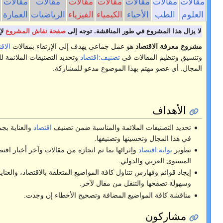
لات
مقالات
مقالات
مقالات
مقالات
مقالات
مياء
الفيزياء
الرياضيات
العمارة
الفلك
الجيولوجيا
ناقشة. توجه إلى
صفحة نقاش المشروع
لإبداء رأيك واقتراحاتك.
ماعي يهدف إلى الإرتقاء بمقالات
الاقتصاد
، كما يعنى بسرد
يف:اقتصاد
وتحديد التصنيفات الملائمة للمقالات في هذا
ضوع مدعو للمشاركة.
المناسبة ضمن تصنيف
اقتصاد
والعناية بجميع المقالات المضافة
يفها.
ما تم انجازه من مقالات وآخر أخبار اقتصاد والاقتصاديين على
فة المواضيع المتعلقة بالاقتصاد، والعناية بهذه المقالات
مقال لآخر.
افة وتصحيح الأخطاء إن وجدت.