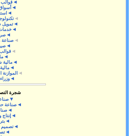
قوالب المالية
أسواق مالية
استثمار
تكنولوجيا مالية
تمويل شخصي
خدمات مالية
صرافة
صناعة مصرفية
صيرفة
قوالب مالية
مال
مالية شخصية
مالية عامة
الموازنة الرأسمالية
وزراء مالية
شجرة التصنيفات
صناعة
صناعة حسب البلد
صناعات
إنتاج وتصنيع
بترول
تصميم صناعي
تصنيع