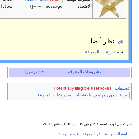
|message ~~~~}}
مجال الاقتصاد.
e
t
v
أظهر
Potentia
شروعات المعرفة
سؤولية