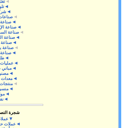
تغليف
تلوث
شركات
صناعات حرفية
صناعة الأدوية
صناعة الإلكترونيات
صناعة السمعي-بصري
صناعة الموسيقى
صناعة النسيج
صناعة برمجيات
صناعة خدمية
طاقة
عمليات صناعية
مباني صناعية
مصنوعات
معدات صناعية
منتجات بترولية
منسوجات
موانئ
نفط
شجرة التصنيفات
عملات
عملات حسب البلد