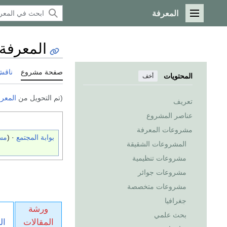
المعرفة
القائمة الرئيسية
المعرفة
صفحة مشروع
ناقش
المحتويات
أخف
(تم التحويل من
المعر
تعريف
عناصر المشروع
مشروعات المعرفة
بوابة المجتمع
· (
مس
المشروعات الشقيقة
مشروعات تنظيمية
مشروعات جوائر
مشروعات متخصصة
جغرافيا
ورشة
بحث علمي
المقالات
ال