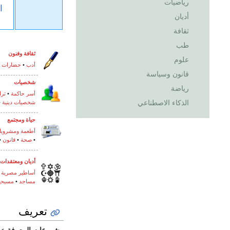
رياضيات
ا
أديان
ثقافة
طب
ثقافة
وفنون
علوم
أدب
•
حضارات
•
قانون وسياسة
شخصيات
رياضة
أسر حاكمة
•
ترا
الذكاء الاصطناعي
شخصيات دينية
•
حياة
ومجتمع
أطعمة ومشروبا
•
صحة
•
قانون
•
أديان ومعتقدات
أساطير مصرية
•
مساجد
•
مسيحي
تعريف