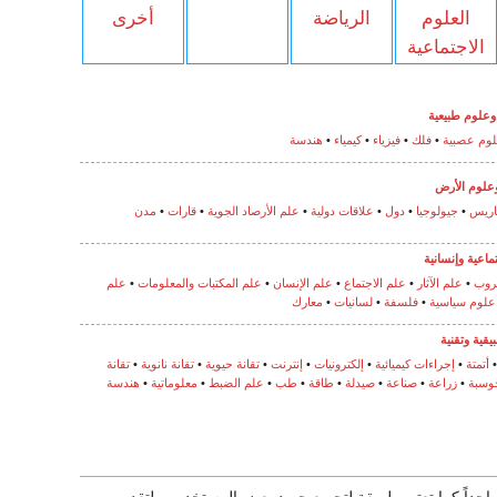
العلوم
الرياضة
أخرى
الاجتماعية
وعلوم طبيعية
وم عصبية
•
فلك
•
فيزياء
•
كيمياء
•
هندسة
علوم الأرض
ريس
•
جيولوجيا
•
دول
•
علاقات دولية
•
علم الأرصاد الجوية
•
قارات
•
مدن
ماعية
وإنسانية
روب
•
علم الآثار
•
علم الاجتماع
•
علم الإنسان
•
علم المكتبات والمعلومات
•
علم
علوم سياسية
•
فلسفة
•
لسانيات
•
معارك
يقية
وتقنية
أتمتة
•
إجراءات كيميائية
•
إلكترونيات
•
إنترنت
•
تقانة حيوية
•
تقانة نانوية
•
تقانة
وسبة
•
زراعة
•
صناعة
•
صيدلة
•
طاقة
•
طب
•
علم الضبط
•
معلوماتية
•
هندسة