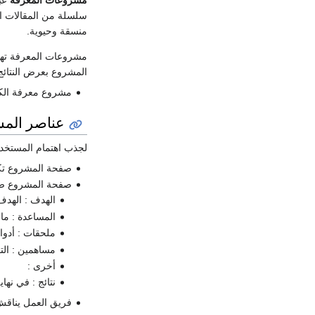
مشروعات المعرفة
عبا
سلسلة من المقالات ال
منسقة وحيوية.
مشروعات المعرفة تهد
المشروع بعرض النتائج 
مشروع معرفة الكائ
عناصر الم
لجذب اهتمام المستخد
صفحة المشروع تك
صفحة المشروع صف
الهدف : الهدف
المساعدة : ما
ملحقات : أدوات
مساهمين : الت
أخرى :
نتائج : في نها
فريق العمل يناق