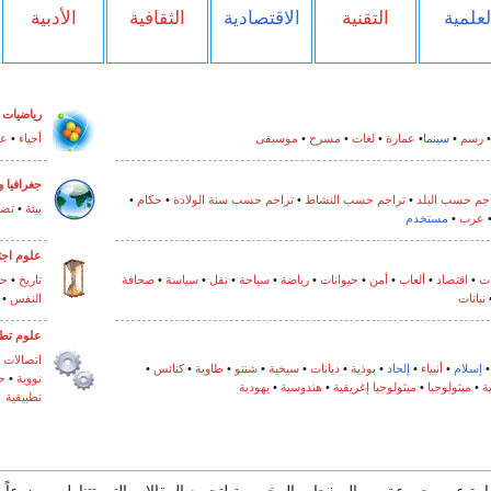
لعلمية
التقنية
الاقتصادية
الثقافية
الأدبية
رياضيات
رسم
•
سينما
•
عمارة
•
لغات
•
مسرح
•
موسيقى
أحياء
•
عل
جغرافيا
و
جم حسب البلد
•
تراجم حسب النشاط
•
تراجم حسب سنة الولادة
•
حكام
•
بيئة
•
تضا
عرب
•
مستخدم
علوم اجت
ت
•
اقتصاد
•
ألعاب
•
أمن
•
حيوانات
•
رياضة
•
سياحة
•
نقل
•
سياسة
•
صحافة
تاريخ
•
ح
نباتات
النفس
•
علوم تطب
اتصالات
•
إسلام
•
أنبياء
•
إلحاد
•
بوذية
•
ديانات
•
سيخية
•
شنتو
•
طاوية
•
كنائس
•
نووية
•
ح
ة
•
ميثولوجيا
•
ميثولوجيا إغريقية
•
هندوسية
•
يهودية
تطبيقية