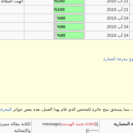
21 آب 2010
%100
أنهيت المقالة ت
21 آب 2010
%100
24 آب 2010
%90
24 آب 2010
%90
24 آب 2010
%90
 معرفة العمارة
د، مما يستحق منح جائزة للشخص الذي قام بهذا العمل، هذه بعض جوائز
المعرفة
 المعمارية
{{
subst
:
نجمة الهندسة
|message
لكتابة مقالة مميز
~~~~}}
والإنشائية.