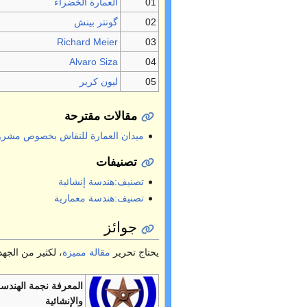
01
العمارة الخضراء
02
گونتر بينش
Richard Meier
03
Alvaro Siza
04
05
ليون كرير
مقالات مقترحة
ميدان العمارة للنقاش بخصوص مشروع
تصنيفات
تصنيف:هندسة إنشائية
تصنيف:هندسة معمارية
جوائز
يحتاج تحرير
مقالة مميزة
، لكثير من الجه
المعرفة نجمة الهندسة
والإنشائية