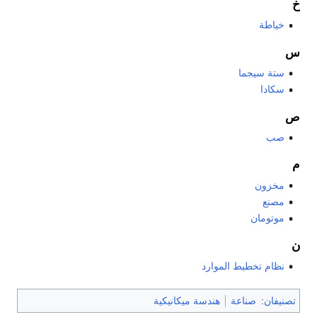
خ
خياطة
س
ستة سيجما
سكادا
ص
صب
م
مخزون
مصنع
موتومان
ن
نظام تخطيط الموارد
تصنيفان
:
صناعة
هندسة ميكانيكية