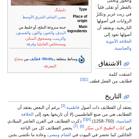
والجوز وتحلى
بالقطر أو تقلى قلياً
Type
دامپلنگ
في زيت غزير وتكثرُ
Place of
مصر
،
الشام
،
الشرق الأوسط
الروايات في أصولها
origin
Main
التاريخية، ويعتقد أن
جبنة منزوعة الملح، أو خليط من
ingredients
البندق
،
والجوز
،
واللوز
،
والفستق
،
أصولها تعود إلى
والزبيب
،
ومسحوق السكر
،
الخلافة الأموية
ومستخلص الفانيليا
وقرفة
والعباسية
.
وسائط متعلقة بـ
Media: قطايف
من
مشاع
الاشتقاق
المعرفة
.
اشتقت كلمة
[2]
[1]
قطايف
من الفعل
قطف
.
التاريخ
[3]
يعتقد أن القطايف ذات أصول
فاطمية
.
برغم أن البعض يعتقد أن
القطايف هي من صنع الفاطميين،إلا أن تاريخها يعود إلى
الخلافة
[5]
[4]
العباسية
، (750-1258).
ذكرت القطايف في القرن العاشر الميلادي
[7]
[6]
في
كتاب الطبيخ
لابن سيّار
.
.
يحضر القطايف كل من الباعة
الجائلين كما تحضر في البيوت في
الشام
ومصر
، وعادة ما تحُشى بجبن