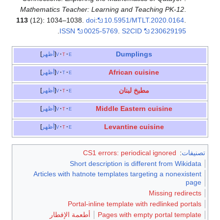
Mathematics Teacher: Learning and Teaching PK-12
.
113
(12): 1034–1038.
doi
:
10.5951/MTLT.2020.0164
.
.
ISSN
0025-5769
.
S2CID
230629195
Dumplings
e
t
v
أظهر
African cuisine
e
t
v
أظهر
مطبخ لبنان
e
t
v
أظهر
Middle Eastern cuisine
e
t
v
أظهر
Levantine cuisine
e
t
v
أظهر
تصنيفات
:
CS1 errors: periodical ignored
Short description is different from Wikidata
Articles with hatnote templates targeting a nonexistent
page
Missing redirects
Portal-inline template with redlinked portals
Pages with empty portal template
أطعمة الإفطار