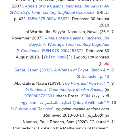
2007).
Annals of the Caliphs' Kitchens: Ibn Sayyār Al-
Warrāq's Tenth-century Baghdadi Cookbook
. BRILL.
p. 422.
ISBN
978-9004158672
. Retrieved
30 August
.
2018
al-Warrāq, Ibn Sayyār; Nasrallah, Nawal (26
^
November 2007).
Annals of the Caliphs' Kitchens: Ibn
Sayyār Al-Warrāq's Tenth-century Baghdadi
Cookbook
.
ISBN
978-9004158672
. Retrieved
30
August
2018
.
{{
cite book
}}
:
|website=
ignored
)
(
help
Sadat, Jehan (2002). A Woman of Egypt. Simon &
^
Schuster. p. 48.
Abu-Zahra, Nadia (1999).
The Pure and Powerful:
^
Studies in Contemporary Muslim Society
(in
الإنجليزية). Ithaca Press.
ISBN
9780863722691
.
^
"Qatayef with nuts قطايف بالمكسرات | Egyptian
Cuisine and Recipes"
.
egyptian-cuisine-recipes.com
(in الإنجليزية)
. Retrieved
2018-03-14
.
Naanou, Paul; Rhodes, Sam (2020). "Cultural
^
Connections: Exploring the Mathematics of Qatayef".