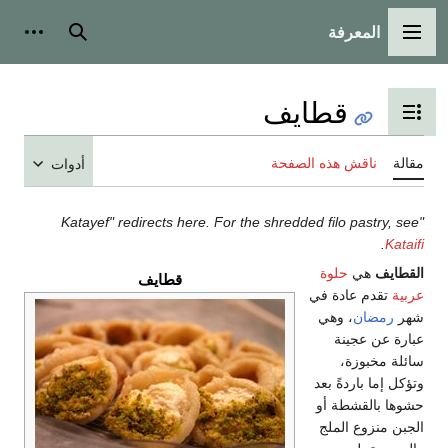
المعرفة
القائمة الرئيسية
بحث
أدوات
قطايف
تبديل عرض جدول المحتويات
مقالة
ناقش هذه الصفحة
أدوات
"Katayef" redirects here. For the shredded filo pastry, see
.
Kataifi
القطايف
هي
حلوة
قطايف
عربية
تقدم عادة في
شهر
رمضان
، وهي
عبارة عن عجينة
سائلة مخبوزة،
وتؤكل إما باردةً بعد
حشوها بالقشطة أو
الجبن منزوع الملج