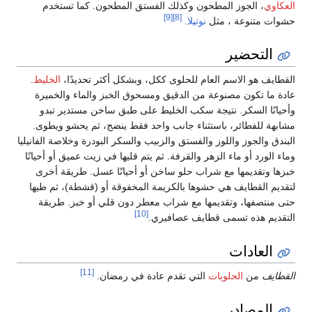
العكاوي
، الجوز المطحون وكذلك الفستق المطحون. كما تستخدم
[9]
[8]
حشوات متنوعة ، مثل
نوتيلا
.
التحضير
القطايف هو الاسم العام للحلوى ككل، وبشكل أكثر تحديدًا،
الخليط
.
عادة ما تكون مصنوعة من الدقيق ومسحوق الخبز والماء والخميرة
وأحيانًا السكر. نتيجة سكب الخليط على طبق ساخن مستدير تبدو
مشابهة للفطائر، باستثناء جانب واحد فقط ينضج، ثم يحشو ويطوى.
البندق والجوز واللوز والفستق والزبيب والسكر البودرة وخلاصة الفانيليا
وماء الورد أو ماء الزهر والقرفة. ثم يتم قليها في زيت عميق أو أحيانًا
خبزها وتقديمها مع شراب حلو ساخن أو أحيانًا عسل. طريقة أخرى
لتقديم القطايف هي حشوها بالكريمة المخفوقة أو (قشطة)، ثم طيها
حتى منتصفها، وتقديمها مع شراب معطر دون قلي أو خبز. طريقة
[10]
التقديم هذه تسمى قطايف عصافيري.
العادات
[11]
القطايف
من
الحلويات
التي تقدم عادة في رمضان.
المصادر