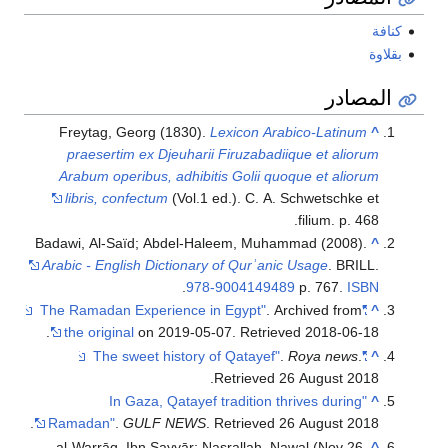
كنافة
بقلاوة
المصادر
Freytag, Georg (1830).
Lexicon Arabico-Latinum
^
praesertim ex Djeuharii Firuzabadiique et aliorum
Arabum operibus, adhibitis Golii quoque et aliorum
libris, confectum
(Vol.1 ed.). C. A. Schwetschke et
filium. p. 468.
Badawi, Al-Saïd; Abdel-Haleem, Muhammad (2008).
^
Arabic - English Dictionary of Qurʾanic Usage
. BRILL.
.
978-9004149489
p. 767.
ISBN
. Archived from
"The Ramadan Experience in Egypt"
^
.
the original
on 2019-05-07
. Retrieved
2018-06-18
.
Roya news
.
"The sweet history of Qatayef"
^
.
Retrieved
26 August
2018
"In Gaza, Qatayef tradition thrives during
^
.
Ramadan"
.
GULF NEWS
. Retrieved
26 August
2018
al-Warrāq, Ibn Sayyār; Nasrallah, Nawal (Nov 26,
^