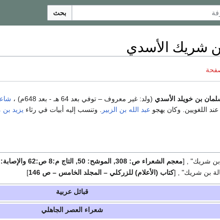
بحث
ن شريك الأسدي
صفحة
مان بن خويلد الأسدي
(ولد: غير معروف – توفي بعد 64 هـ - بعد 648م) ،
شاع
ند اللغويين. وكان يهجو
عبد الله بن الزبير
. وتنسب إليه أبيات في رثاء
يزيد بن 
ن شريك" , [
معجم الشعراء ص: 308, الموشح: 50, التاج م:8 ص:62 والإصابة: ت 7029.
ة بن شريك" , [
كتاب (الأعلام) للزركلي – المجلد الخامس – ص 146
]
قبائل عربية
شعراء العصر الجاهلي