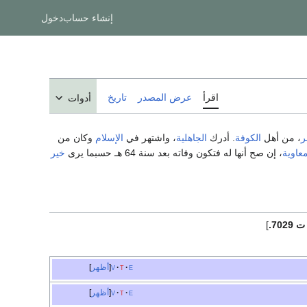
إنشاء حساب
دخول
اقرأ
عرض المصدر
تاريخ
أدوات
ر
، من أهل
الكوفة
. أدرك
الجاهلية
، واشتهر في
الإسلام
وكان من
معاوية
، إن صح أنها له فتكون وفاته بعد سنة 64 هـ حسبما يرى
خير
]
e
t
v
أظهر
e
t
v
أظهر