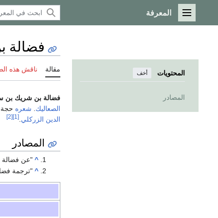
المعرفة
القائمة الرئيسية
فضالة ب
مقالة
ناقش هذه ال
المحتويات
أخف
المصادر
فضالة بن شريك بن سل
الصعاليك
.
شعره
حجة ع
[2]
[1]
الدين الزركلي
.
المصادر
^
"عن فضالة ب
^
"ترجمة فضال