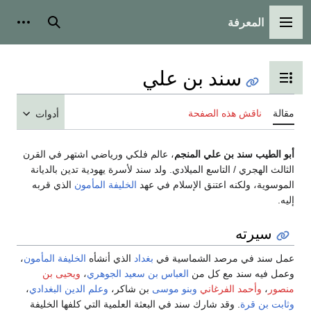
المعرفة
القائمة الرئيسية
بحث
أدوات
سند بن علي
تبديل عرض جدول المحتويات
مقالة
ناقش هذه الصفحة
أدوات
أبو الطيب سند بن علي المنجم
، عالم فلكي ورياضي اشتهر في القرن
الثالث الهجري / التاسع الميلادي. ولد سند لأسرة يهودية تدين بالديانة
الموسوية، ولكنه اعتنق الإسلام في عهد
الخليفة المأمون
الذي قربه
إليه.
سيرته
عمل سند في مرصد الشماسية في
بغداد
الذي أنشأه
الخليفة المأمون
،
وعمل فيه سند مع كل من
العباس بن سعيد الجوهري
،
ويحيى بن
منصور
،
وأحمد الفرغاني
وبنو موسى
بن شاكر،
وعلم الدين البغدادي
،
وثابت بن قرة
. وقد شارك سند في البعثة العلمية التي كلفها الخليفة