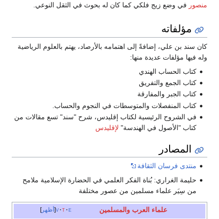
منصور
في وضع زيج فلكي كما كان له بحوث في الثقل النوعي.
مؤلفاته
كان سند بن علي، إضافةً إلى اهتمامه بالأرصاد، يهتم بالعلوم الرياضية
وله فيها مؤلفات عديدة منها:
كتاب الحساب الهندي
كتاب الجمع والتفريق
كتاب الجبر والمفارقة
كتاب المنفصلات والمتوسطات في النجوم والحساب.
في الشروح الرئيسية لكتاب إقليدس، شرح "سند" تسع مقالات من
كتاب "الأصول في الهندسة"
لإقليدس
المصادر
منتدى فرسان الثقافة
حليمة الغراري: بُناة الفكر العلمي في الحضارة الإسلامية ملامح
من سِيَر علماء مسلمين من عصور مختلفة
علماء العرب والمسلمين
e
t
v
أظهر