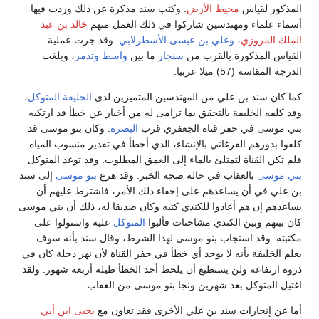
المذكور لقياس
محيط الأرض
. وكتب سند مذكرة عن ذلك وردت فيها
أسماء علماء ومهندسين شاركوا في ذلك العمل منهم
خالد بن عبد
الملك المروزي
،
وعلي بن عيسى الأسطرلابي
. وقد جرت عملية
القياس المذكورة بالقرب من
سنجار
ما بين
واسط
وتدمر
، وبلغت
الدرجة المقاسة (57) ميلا عربيا.
كما كان سند بن علي من المهندسين المتميزين لدى
الخليفة المتوكل
،
وقد كلفه الخليفة بالتحقق بما ترامى له من أخبار عن خطأ قد ارتكبه
بني موسى في حفر قناة الجعفري قرب
البصرة
. وكان بنو موسى قد
كلفوا بدورهم الفرغاني بالإنشاء، الذي أخطأ في تقدير منسوب المياه
فلم تكن القناة لتمتلئ بالماء إلى العمق المطلوب. وقد توعد المتوكل
بني موسى
بالعقاب في حالة صحة الخبر. وقد هرع
بنو موسى
إلى سند
بن علي في أن يساعدهم على إخفاء ذلك الأمر، فاشترط عليهم أن
يساعدهم إن هم أعادوا للكندي كتبه وكان صديقا له، ذلك أن بني موسى
كان بينهم وبين الكندي مشاحنات فألبوا
المتوكل
عليه واستولوا على
مكتبته. وقد استجاب بنو موسى لهذا الشرط، وقال سند بأنه سوف
يعلم الخليفة بأنه لا يوجد أي خطأ في حفر القناة لأن نهر دجلة كان في
ذروة ارتفاعه ولن يستطيع أن يلحظ أحد الخطأ طيلة أربعة شهور. ولقد
اغتيل المتوكل بعد شهرين ونجا بنو موسى من العقاب.
أما عن إنجازات سند بن علي الأخرى فقد تعاون مع
يحيى ابن أبي