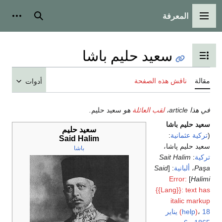
المعرفة
القائمة الرئيسية
بحث
أدوات
سعيد حليم باشا
تبديل عرض جدول المحتويات
مقالة
ناقش هذه الصفحة
أدوات
في هذا article،
لقب العائلة
هو
سعيد حليم
.
سعيد حليم باشا
سعيد حليم
(
تركية عثمانية
:
Said Halim
سعيد حليم پاشا
،
باشا
تركية
:
Sait Halim
Paşa
،
ألبانية
: [
Said
Error:
]
Halimi
{{Lang}}: text has
italic markup
18 يناير
،
)
help
(