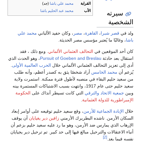
القرابة
محمد علي باشا
(جد)
سيرته
الأب
محمد عبد الحليم باشا
الشخصية
ولد في
قصر شبرا
،
القاهرة
،
مصر
، وكان حفيد الألباني
محمد علي
باشا
، وغالبًا ما يُعتبر مؤسس مصر الحديثة.
كان أحد الموقعين في
التحالف العثماني الألماني
. ومع ذلك ، فقد
استقال بعد حادثة
Pursuit of Goeben and Breslau
، وهو الحدث الذي
أدى إلى تعزيز التحالف العثماني الألماني خلال
الحرب العالمية الأولى
.
يُزعم أن
محمد الخامس
​​أراد شخصًا يثق به كصدر أعظم، وأنه طلب
من سعيد حليم البقاء في منصبه لأطول فترة ممكنة. استمرت ولاية
سعيد حليم حتى عام 1917، وانتهت بسبب الاشتباكات المستمرة بينه
وبين
جمعية الاتحاد والترقي
التي كانت تسيطر آنذاك على
الحكومة
الإمبراطورية للدولة العثمانية
.
خلال
الإبادة الجماعية للأرمن
، وقع سعيد حليم توقيعه على أوامر إبعاد
السكان الأرمن. ناشده البطريرك الأرمني
زافين دير يغيايان
أن يوقف
الإرهاب الذي يمارس ضد الأرمن، وهو ما رد عليه سعيد حليم بزعم أن
أنباء الاعتقالات والترحيل مبالغ فيها إلى حد كبير. تم ترحيل دير يجيايان
[2]
نفسه فيما بعد.