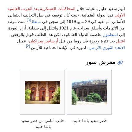
اتهم سعيد حليم بالخيانة خلال
المحاكمات العسكرية بعد الحرب العالمية
الأولى
في الدولة العثمانية، حيث كان توقيعه في ظل التحالف العثماني
[3]
الألماني. تم نفيه في 29 مايو 1919 إلى سجن في
مالطا
.
تمت تبرئته
من الاتهامات وأطلق سراحه عام 1921 وانتقل إلى صقلية. أراد العودة
إلى
اسطنبول
عاصمة الدولة العثمانية، لكن هذا الطلب قوبل بالرفض.
اغتيل
بعد فترة وجيزة في روما من قبل
أرشافير شراكيان
، عميل
[2]
الاتحاد الثوري الأرمني
، لدوره في الإبادة الجماعية للأرمن.
معرض صور
قصر سعيد باشا حليم.
جانب أمامي من قصر سعيد
باشا حليم.