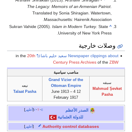
Arshavir Shirakian (2013).
Arshavir Shiragian -
^
The Legacy: Memoirs of an Armenian Patriot
.
Translated by Sonia Shiragian. Watertown,
Massachusetts: Hairenik Association.
Sukran Vahide (2005).
Islam in Modern Turkey
. State
^
University of New York Press.
وصلات خارجية
Newspaper clippings about سعيد حليم باشا
in the
20th
Century Press Archives
of the
ZBW
مناصب سياسية
Grand Vizier of the
سبقه
Ottoman Empire
تبعه
Mahmud Şevket
Talaat Pasha
12 June 1913 – 4
Pasha
February 1917
e
t
v
أظهر
الصدر الأعظم
للدولة العثمانية
Authority control databases
أظهر