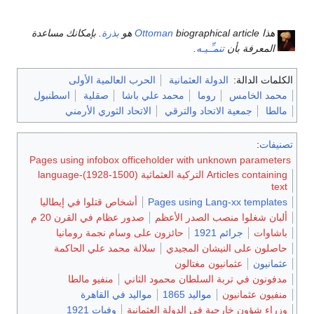
هذا
biographical article هو
Ottoman
بذرة
. بإمكانك مساعدة
المعرفة بأن
تنمـِّـيـه
.
الكلمات الدالة:
الدولة العثمانية
الحرب العالمية الأولى
محمد الخامس
روما
محمد علي باشا
صقلية
اسطنبول
مالطا
جمعية الاتحاد والترقي
الاتحاد الثوري الأرمني
تصنيفات
:
Pages using infobox officeholder with unknown parameters
Articles containing التركية العثماثية (1500-1928)-language
text
Pages using Lang-xx templates
أشخاص قتلوا في إيطاليا
ألبان شغلوا منصب الصدر الأعظم
صدور عظام في القرن 20 م
باشاوات
جرائم 1921
حائزون على وسام نجمة رومانيا
حاصلون على النيشان المجيدي
سلالة محمد علي الحاكمة
عثمانيون
عثمانيون مغتالون
مدفونون في تربة السلطان محمود الثاني
منفيو مالطا
منفيون عثمانيون
مواليد 1865
مواليد في القاهرة
وزراء شؤون خارجية في الدولة العثمانية
وفيات 1921