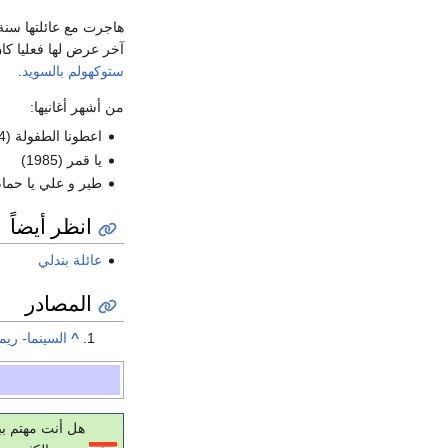
هاجرت مع عائلتها سن
آخر عرض لها فعليا ك
ستوكهولم
بالسويد
.
من أشهر أغانيها:
اعطونا الطفولة (1984)
يا قمر (1985)
طير و علي يا حمام (85
انظر أيضاً
عائلة بندلي
المصادر
^
السينما- ريم
هل أنت مهتم بب