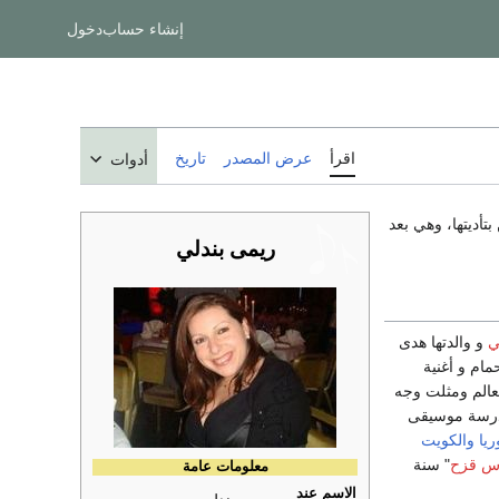
إنشاء حساب
دخول
اقرأ
عرض المصدر
تاريخ
أدوات
تأديتها، وهي بعد
ريمى بندلي
ي
و والدتها هدى
مام و أغنية
عالم ومثلت وجه
درسة موسيقى
يا
والكويت
س قزح
" سنة
معلومات عامة
الاسم عند