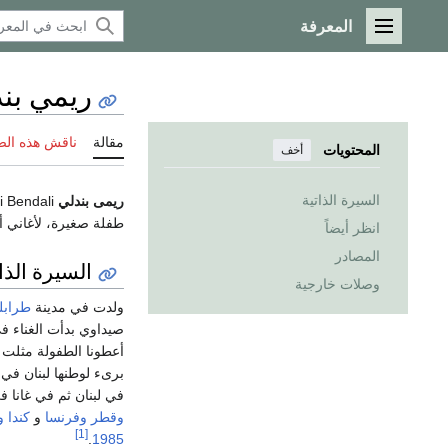
المعرفة
القائمة الرئيسية
ريمي بن
مقالة
ناقش هذه ال
المحتويات
أخف
السيرة الذاتية
ريمى بندلي
Ré-Mi Bendali (و.
طفلة صغيرة، لأغاني أ
انظر أيضاً
المصادر
السيرة الذات
وصلات خارجية
ولدت في مدينة
طراب
صيداوي بدأت الغناء في
أعطونا الطفولة مثلت
برىء لوطنها لبنان في ا
في لبنان ثم في غانا 
وقطر
وفرنسا
و
كندا
و
[1]
.
1985