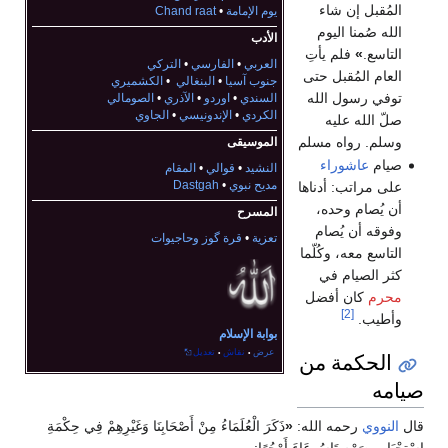
المُقبل إن شاء
يوم الإمامة
•
Chand raat
الله صُمنا اليوم
الأدب
التاسع.
»
فلم يأتِ
العربي
•
الفارسي
•
التركي
العام المُقبل حتى
جنوب آسيا
•
البنغالي
•
الكشميري
توفي رسول الله
السندي
•
اوردو
•
الآذري
•
الصومالي
الكردي
•
الإندونيسي
•
الجاوي
صلّ الله عليه
وسلم. رواه مسلم
الموسيقى
صيام
عاشوراء
النشيد
•
قوالي
•
المقام
مديح نبوي
•
Dastgah
على مراتب: أدناها
أن يُصام وحده،
المسرح
وفوقه أن يُصام
تعزية
•
قرة گوز وحاجيوات
التاسع معه، وكُلّما
كثر الصيام في
محرم
كان أفضل
[2]
وأطيب.
بوابة الإسلام
عرض
نقاش
تعديل
الحكمة من
•
•
يامه
ال
النووي
رحمه الله:
«
ذَكَرَ الْعُلَمَاءُ مِنْ أَصْحَابِنَا وَغَيْرِهِمْ فِي حِكْمَةِ