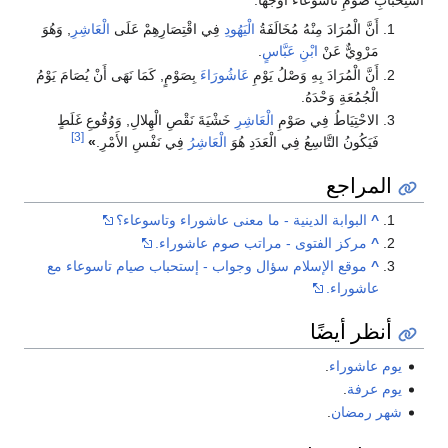
سْتِحْبَابِ صَوْمِ تَاسُوعَاءَ أَوْجُهًا:
أَنَّ الْمُرَادَ مِنْهُ مُخَالَفَةُ
الْيَهُودِ
فِي اقْتِصَارِهِمْ عَلَى
الْعَاشِرِ
, وَهُوَ
مَرْوِيٌّ عَنْ
ابْنِ عَبَّاسٍ
.
أَنَّ الْمُرَادَ بِهِ وَصْلُ يَوْمِ
عَاشُورَاءَ
بِصَوْمٍ, كَمَا نَهَى أَنْ يُصَامَ يَوْمُ
الْجُمُعَةِ وَحْدَهُ.
الاحْتِيَاطُ فِي صَوْمِ
الْعَاشِرِ
خَشْيَةَ نَقْصِ الْهِلالِ, وَوُقُوعِ غَلَطٍ
[3]
فَيَكُونُ التَّاسِعُ فِي الْعَدَدِ هُوَ
الْعَاشِرُ
فِي نَفْسِ الأَمْرِ.
»
المراجع
^
البوابة الدينية - ما معنى عاشوراء وتاسوعاء؟
^
مركز الفتوى - مراتب صوم عاشوراء.
^
موقع الإسلام سؤال وجواب - إستحباب صيام تاسوعاء مع
عاشوراء.
أنظر أيضًا
يوم عاشوراء
.
يوم عرفة
.
شهر رمضان
.