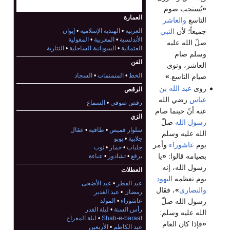
«
يُستحب صوم
العمارة
التاسع
والعاشر
جميعاً؛ لأن
النبي
العربية
•
الهندية الإسلامية
•
إيوان
الأندلسية
•
المغربية
•
المغولية
صلّ الله عليه
العثمانية
•
السودانية الساحلية
•
التتارية
وسلم صام
الفن
العاشر، ونوى
الخط
•
المنمنمات
•
السجاد
صيام التاسع.
»
روى
عبد الله بن
الرقص
عباس
رضي الله
رقص صوفي
•
السماع
عنه أنّ حينما صام
الزي
رسول الله
صلّ
سلوار قميص
•
طاقية
•
عقال
الله عليه وسلم
جلابية
•
بوبو
يوم
عاشوراء
وأمر
جلباب
•
خمار
•
ثوب
بصيامه قالوا:
«
يا
برقع
•
تشادور
•
عباءة
رسول الله، إنه
العطلات
يوم تعظمه
اليهود
عيد الفطر
•
عيد الأضحى
والنصارى
»
، فقال
رمضان
•
عيد الغدير
عاشوراء
•
المولد
رسول الله صلّ
رأس السنة
•
ليلة القدر
الله عليه وسلم:
Shab-e-baraat
•
ليلة المعراج
«
فإذا كان العام
عيد الكاظم
•
الأربعين