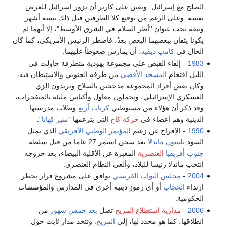
الصلح مع إسرائيل. وتعين على كارتر أن يزور اسرائيل للغرض
نفسه. وعلى الرغم من توقيع كلا الطرفين قبل ذلك بستة أشهر
وثيقة تحت عنوان "أطر السلام في الشرق الأوسط"، إلا أنهما لم
يكونا يثقان ببعضهما البعض بعدُ، فاضطر الرئيس الأمريكي، كما كان
الحال في
كامپ ديڤيد
، أن يمارس ضغوطاً عليهما.
1983
- إلقاء القبض على مجموعة يهودية متطرفة حاولت في
الليل اقتحام
المسجد الأقصى
من طرفه الجنوبي والاستيطان فيه،
وكان بعض أفراد المجموعة مدججين بالسلاح ويرتدون الزي
العسكري الإسرائيلي، ويحملون معاول وأكياس مليئة بالمتفجرات،
وقد ذكر أن هؤلاء من مستوطني
كريات أربع
وطلاب مدرستها
الدينية وهم أعضاء في
حركة كاخ
التي يتزعمها "
مئير كهانا
".
1990
- الإفراج عن زعيم
المؤتمر الوطني الأفريقي
الذي يمثل
السود
نلسون ماندلا
بعد سجن استمر 27 عاما من قبل سلطة
جنوب أفريقيا
العنصرية
المعبرة عن الأقلية البيضاء، بعد خروجه
انتخب ماندلا رئيسا للبلاد، وألغي النظام العنصري.
2004
-
مجلس النواب الفرنسي
يوافق على مشروع قرار يحظر
ارتداء
الحجاب
أو أي رموز دينية أخرى في المدارس والمؤسسات
الحكومية.
2006
-
مدارية استطلاع المريخ
تصل
بعد خمس شهور
من
انطلاقها، كما هو محدد لها، إلى
المريخ
. وتتخذ مدار ثابت حول