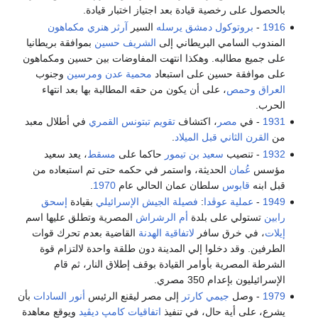
بالحصول على رخصية قيادة بعد اجتياز اختبار قيادة.
1916
-
بروتوكول دمشق
يرسله
السير
آرثر هنري مكماهون
المندوب السامي البريطاني إلى
الشريف حسين
بموافقة بريطانيا
على جميع مطالبه. وهكذا انتهت المفاوضات بين حسين ومكماهون
على موافقة حسين على استبعاد
محمية عدن
ومرسين
وجنوب
العراق
وحمص
، على أن يكون من حقه المطالبة بها بعد انتهاء
الحرب.
1931
- في
مصر
، اكتشاف
تقويم تبتونس القمري
في أطلال معبد
من
القرن الثاني قبل الميلاد
.
1932
- تنصيب
سعيد بن تيمور
حاكما على
مسقط
، يعد سعيد
مؤسس
عُمان
الحديثة، واستمر في حكمه حتى تم استبعاده من
قبل ابنه
قابوس
سلطان عمان الحالي عام
1970
.
1949
-
عملية عوڤدا
:
فصيلة
الجيش الإسرائيلي
بقيادة
إسحق
رابين
تستولي على بلدة
أم الرشراش
المصرية وتطلق عليها اسم
إيلات
، في خرق سافر
لاتفاقية الهدنة
القاضية بعدم تحرك قوات
الطرفين. وقد دخلوا إلي المدينة دون طلقة واحدة لالتزام قوة
الشرطة المصرية بأوامر القيادة بوقف إطلاق النار، ثم قام
الإسرائيليون بإعدام 350 مصري.
1979
- وصل
جيمي كارتر
إلى مصر ليقنع الرئيس
أنور السادات
بأن
يشرع، على أية حال، في تنفيذ
اتفاقيات كامپ ديڤيد
ويوقع معاهدة