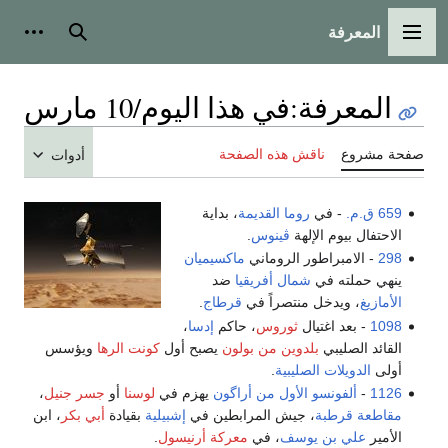
المعرفة
القائمة الرئيسية
بحث
أدوات
المعرفة
:
في هذا اليوم/10 مارس
صفحة مشروع
ناقش هذه الصفحة
أدوات
659 ق.م.
- في
روما القديمة
، بداية
الاحتفال بيوم الإلهة
ڤينوس
.
298
- الامبراطور الروماني
ماكسيميان
ينهي حملته في
شمال أفريقيا
ضد
الأمازيغ
، ويدخل منتصراً في
قرطاج
.
1098
- بعد اغتيال
ثوروس
، حاكم
إدسا
،
القائد الصليبي
بلدوين من بولون
يصبح أول
كونت الرها
ويؤسس
أولى
الدويلات الصليبية
.
1126
-
ألفونسو الأول من أراگون
يهزم في
لوسنا
أو
جسر جنيل
،
مقاطعة قرطبة
، جيش المرابطين في
إشبيلية
بقيادة
أبي بكر
، ابن
الأمير
علي بن يوسف
، في
معركة أرنيسول
.