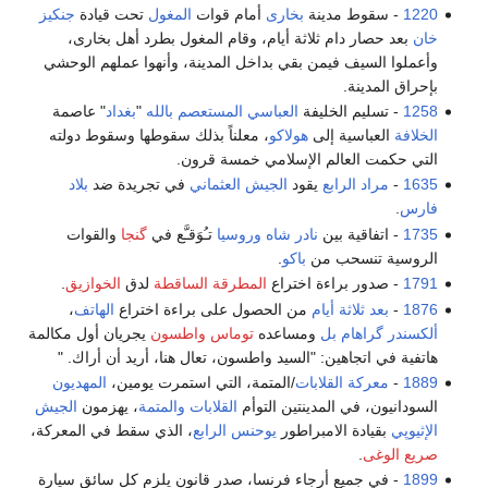
1220
- سقوط مدينة
بخارى
أمام قوات
المغول
تحت قيادة
جنكيز
خان
بعد حصار دام ثلاثة أيام، وقام المغول بطرد أهل بخارى،
وأعملوا السيف فيمن بقي بداخل المدينة، وأنهوا عملهم الوحشي
بإحراق المدينة.
1258
- تسليم الخليفة
العباسي
المستعصم بالله
"
بغداد
" عاصمة
الخلافة
العباسية إلى
هولاكو
، معلناً بذلك سقوطها وسقوط دولته
التي حكمت العالم الإسلامي خمسة قرون.
1635
-
مراد الرابع
يقود
الجيش العثماني
في تجريدة ضد
بلاد
فارس
.
1735
- اتفاقية بين
نادر شاه
وروسيا
تـُوَقـَّع في
گنجا
والقوات
الروسية تنسحب من
باكو
.
1791
- صدور براءة اختراع
المطرقة الساقطة
لدق
الخوازيق
.
1876
-
بعد ثلاثة أيام
من الحصول على براءة اختراع
الهاتف
،
ألكسندر گراهام بل
ومساعده
توماس واطسون
يجريان أول مكالمة
هاتفية في اتجاهين: "السيد واطسون، تعال هنا، أريد أن أراك. "
1889
-
معركة القلابات
/المتمة، التي استمرت يومين،
المهديون
السودانيون، في المدينتين التوأم
القلابات
والمتمة
، يهزمون
الجيش
الإثيوپي
بقيادة الامبراطور
يوحنس الرابع
، الذي سقط في المعركة،
صريع الوغى
.
1899
- في جميع أرجاء فرنسا، صدر قانون يلزم كل سائق سيارة