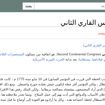
بحث
 القاري الثاني
صفحة
ر القاري الثاني
)
ني
Second Continental Congress، هو اتفاقية بين ممثلون
المستعمرات الثلاث
فيلادلفيا
،
پنسلڤانيا
، بعد بداية
الحرب الثورية الأمريكية
.
اجتمع الكونگرس (حسب الخطة التي قررت في المؤتمر 
ستقلال ، ولكن المؤتمر أقر خطة لتكوين جيش بقيادة جورج واشنطن . ومع ذلك اقت
الذي أراد المجتمعون بمقتضاه مصالحة بريطانيا . ولكن الملك رفض هذا الاقترا
إعلان الأسباب والدوافع التي أدت بهم إلى حمل السلاح . ومما تجدر ملاحظته هنا ب
ستقلال لحظة اجتماعه هذه ، وكل ما أرادوه هو العودة إلى أوضاع ما قبل سنة 1763 م.