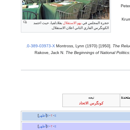
Pete
Kru
حجرة المجلس في
بهو الاستقلال
بفلادلفيا، حيث اعتمد
الكونگرس القاري الثاني اعلان الاستقلال.
.
0-389-03973-X
Montross, Lynn (1970) [1950].
The Reluc
Rakove, Jack N.
The Beginnings of National Politics
متحدة
تبعه
كونگرس الاتحاد
e
t
v
أظهر
e
t
v
أظهر