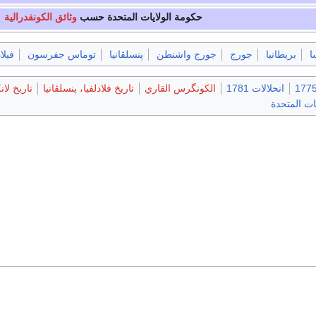
حكومة الولايات المتحدة حسب
وثائق الكونفدرالية
ا
بريطانيا
جورج
جورج واشنطن
پنسلڤانيا
توماس جفرسون
فيلا
انحلالات 1781
الكونگرس القاري
تاريخ فلادلفيا، پنسلڤانيا
تاريخ لان
يات المتحدة