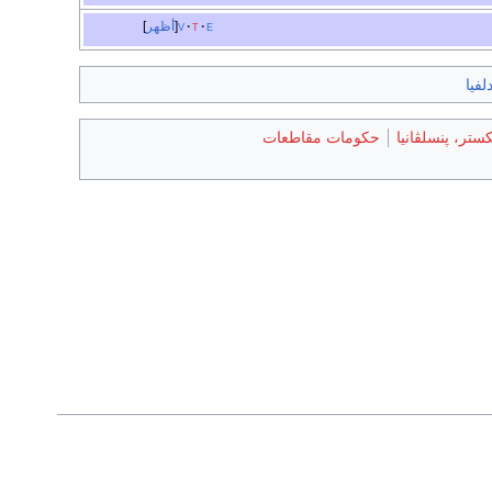
e
t
v
أظهر
دلفيا
كستر، پنسلڤانيا
حكومات مقاطعات