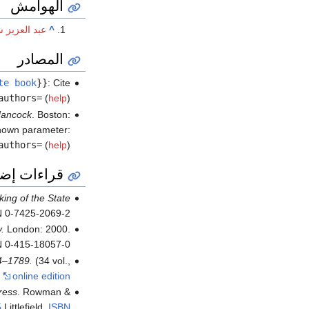
الهوامش
^
عبد العزيز س
المصادر
te book
}}
:
Cite
authors=
(
help
)
Hancock
. Boston:
nown parameter:
authors=
(
help
)
قراءات إضا
ing of the State
BN 0-7425-2069-2
.
London: 2000.
 0-415-18057-0
74–1789.
(34 vol.,
)
online edition
ress
. Rowman &
5
Littlefield.
ISBN