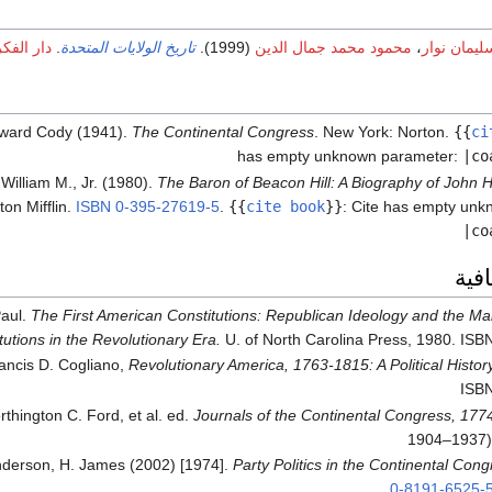
ليمان نوار
،
محمود محمد جمال الدين
(1999).
تاريخ الولايات المتحدة
.
دار الفك
dward Cody (1941).
The Continental Congress
. New York: Norton.
{{
ci
has empty unknown parameter:
|co
 William M., Jr. (1980).
The Baron of Beacon Hill: A Biography of John 
on Mifflin.
ISBN
0-395-27619-5
.
{{
cite book
}}
:
Cite has empty unk
|co
فية
Paul.
The First American Constitutions: Republican Ideology and the Mak
tutions in the Revolutionary Era.
U. of North Carolina Press, 1980. IS
ancis D. Cogliano,
Revolutionary America, 1763-1815: A Political History
ISBN
thington C. Ford, et al. ed.
Journals of the Continental Congress, 17
1904–1937
derson, H. James (2002) [1974].
Party Politics in the Continental Cong
.
0-8191-6525-