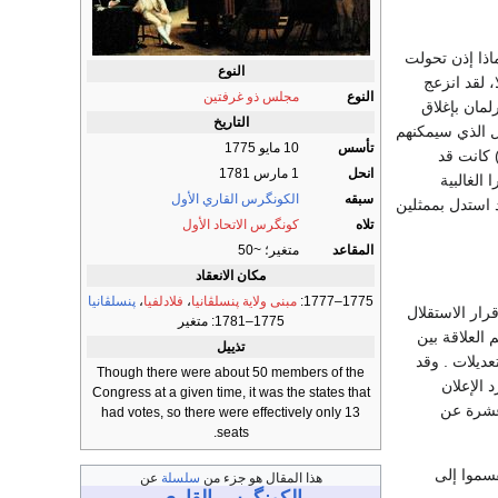
اذا إذن تحولت
النوع
، لقد انزعج
النوع
مجلس ذو غرفتين
رلمان بإغلاق
التاريخ
ال الذي سيمكنهم
تأسس
10 مايو 1775
لحصول على مساعدات أجنبية؛ ثالثا، كتابات توماس بين؛ خصوصا (شعور عام) (Common Sense) كانت قد
انحل
1 مارس 1781
الغالبية
سبقه
الكونگرس القاري الأول
دلين قد استدل بممثلين
تلاه
كونگرس الاتحاد الأول
المقاعد
متغير؛ ~50
مكان الانعقاد
1775–1777:
مبنى ولاية پنسلڤانيا
،
فلادلفيا
،
پنسلڤانيا
رار الاستقلال
1775–1781: متغير
باب فصم العلاقة بين
تذييل
ديلات . وقد
Though there were about 50 members of the
 الإعلان
Congress at a given time, it was the states that
عشرة عن
had votes, so there were effectively only 13
seats.
قسموا إلى
هذا المقال هو جزء من
سلسلة
عن
الكونگرس القاري