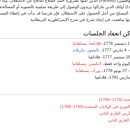
قسمين : ما سمي (بالوطنيين) (Partiots) الذين آمنوا بضرورة حمل السلاح للدفاع عن الاستقلال، 
(بالمخلصين) (Loyalists) أولئك الذين مازالوا يريدون الوصول إلى طريقة سلمية بالتسوية أو المصال
 المسلح من أجل الحصول على الاستقلال، فإن فرنسا قد بدأت في إعطاء المسا
نها ساهمت في إيجاد شرخ في صرح الإمبراطورية البريطانية.
كن انعقاد الجلسات
فلادلفيا، پنسلڤانيا
بالتيمور، ماريلاند
لانكستر، پنسلڤانيا
يورك، پنسلڤانيا
1–1789)
ي في الولايات المتحدة (1760–1789)
گرس القاري الثاني
لقاري الثاني