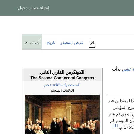
إنشاء حساب
دخول
اقرأ
عرض المصدر
تاريخ
أدوات
ة عشر
، بدأت
الكونگرس القاري الثاني
The Second Continental Congress
المستعمرات الثلاثة عشر
الولايات المتحدة
السابق) في 10 مايو سنة 1775 م ، كانت فئةا لمعتدلين فيه
رح المؤتمر
ح، ومن ثم قام
أن المؤتمر لم
[1]