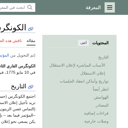
المعرفة
القائمة الرئيسية
الكونگرس
مقالة
ناقش هذه ال
المحتويات
أخف
(تم التحويل من
المؤتم
التاريخ
الأسباب المباشرة لإعلان الاستقلال
الكونگرس القاري الثا
في 10 مايو 1775، في
إعلان الاستقلال
تواريخ وأماكن انعقاد الجلسات
التاريخ
انظر أيضاً
الهوامش
تريد تأجيل إعلان الا
المصادر
(التماس غصن الزيتون) 
قراءات إضافية
–المؤتمر فيما بعد – ب
وصلات خارجية
يكن يسعى نحو إعلان الا