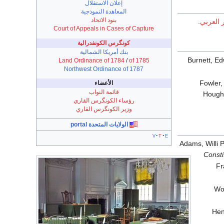
إعلان الاستقلال
المعاهدة النموذجية
بنود الاتحاد
ر العربي
.
Court of Appeals in Cases of Capture
كونگرس الكونفدرالية
بنك أمريكا الشمالية
Burnett, E
Land Ordinance of 1784
/
of 1785
Northwest Ordinance of 1787
Fowler,
الأعضاء
قائمة النواب
Hought
رؤساء الكونگرس القاري
وزير الكونگرس القاري
الولايات المتحدة portal
v
t
e
Adams, Willi 
Consti
Fr
Wor
Hen