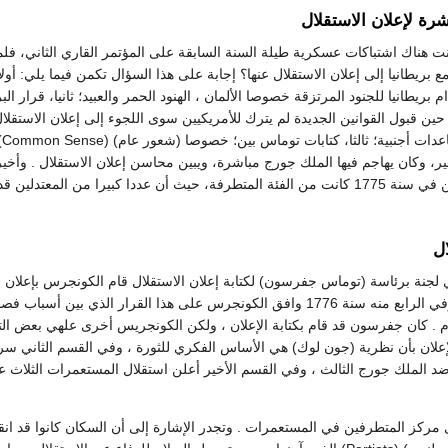
شرة لإعلان الاستقلال
نت هناك اشتباكات عسكرية طيلة السنة السابقة على المؤتمر القاري الثاني، فلم
 بريطانيا إلى إعلان الاستقلال عنها؟ إجابة على هذا السؤال تكمن فيما يلي: أولا
بريطانيا للجنود المرتزقة خصوصا الألمان ، الهنود الحمر والعبيد؛ ثانيا، قرار الب
 حين قبول القوانين الجديدة لم يترك للأمريكيين سوى اللجوء إلى إعلان الاستقل
من ا
 وكان يهاجم فيها الملك جورج مباشرة، ويبين محاسن إعلان الاستقلال . وأخيرا 
العظمى من المؤتمرين في سنة 1775 كانت من الفئة المتطرفة، حيث أن عددا كبيرا من المعت
ال
لجنة برئاسة (توماس جفرسون) لكتابة إعلان الاستقلال قام الكونجرس بإعلان ق
في الثاني من يوليو، وفي الرابع منه سنة 1776 وافق الكونجرس على هذا القرار الذي بين أس
أم . كان جفرسون قد قام بكتابة الإعلان ، ولكن الكونجريس أخرى علهي بعض التع
إعلان بأن نظرية (جون لوك) هي الأساس الفكري للثورة ، وفي القسم الثاني سرد
 الملك جورج الثالث ، وفي القسم الأخير أعلن استقلال المستعمرات الثلاث 
ى مركز المتطرفين في المستعمرات . وتجدر الإشارة إلى أن السكان كانوا قد ان