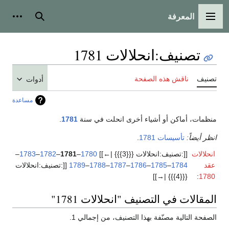
المعرفة
القائمة الرئيسية
بحث
أدوات
تصنيف
:
انحلالات 1781
تصنيف
ناقش هذه الصفحة
أدوات
مساعدة
منظمات، أماكن أو أشياء أخرى انحلت في سنة
1781
.
انظر أيضاً:
تأسيسات 1781
.
انحلالات
[[:تصنيف:انحلالات {{{3}}} |←]]
1780
–
1781
–
1782
–
1783
–
عقد
1784
–
1785
–
1786
–
1787
–
1788
–
1789
[[:تصنيف:انحلالات
{{{4}}} |→]]
:
1780
المقالات في التصنيف "انحلالات 1781"
الصفحة التالية مصنّفة بهذا التصنيف، من إجمالي 1.