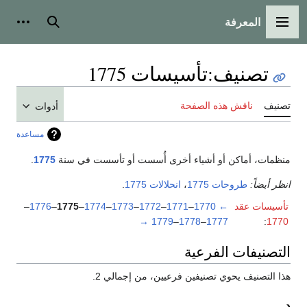
المعرفة
القائمة الرئيسية
بحث
أدوات
تصنيف
:
تأسيسات 1775
تصنيف
ناقش هذه الصفحة
أدوات
مساعدة
منظمات، أماكن أو أشياء أخرى أُسست أو تأسست في سنة
1775
.
انظر أيضاً:
طروحات 1775
،
انحلالات 1775
.
تأسيسات عقد
←
1770
–
1771
–
1772
–
1773
–
1774
–
1775
–
1776
–
→
1779
–
1778
–
1777
:
1770
التصنيفات الفرعية
هذا التصنيف يحوي تصنيفين فرعيين، من إجمالي 2.
د