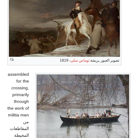
تصوير العبور بريشة
توماس سلي
، 1819
assembled
for the
crossing,
primarily
through
the work of
militia men
من
المقاطعات
المحيطة