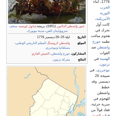
1776، أثناء
الحرب
الثورية
الأمريكية
،
كانت أول
عبور واشنطن الدلاوير
(1851)، بريشة
إمانوِل لويتسه
.
متحف
تحرك في
متروپوليتان للفن
،
مدينة نيويورك
.
هجوم مباغت
التاريخ
ليلة 25–26 ديسمبر 1776
نظمه
جورج
الموقع
واشنطن كروسنگ
المعلم التاريخي الوطني
،
واشنطن
ضد
پنسلڤانيا
ونيوجرزي
القوات
المشاركون
جورج واشنطن
،
الجيش القاري
الهسية
في
النتائج
معركة ترنتون
ترنتون،
نيوجرزي
، في
صبيحة 26
ديسمبر. وقد
خطط
واشنطن
للهجوم في
سرية جزئية،
فقاد قولاً من
قوات
الجيش