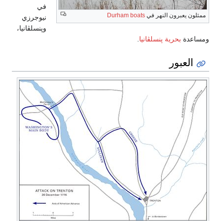
في
ممثلون يعبرون النهر في
Durham boats
نيوجرزي
وپنسلڤانيا،
ومساعدة
بحرية پنسلڤانيا
.
العبور
اله