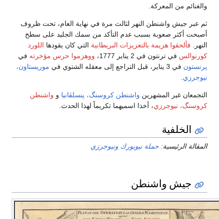
والغنائم من المعركة.
ثم عبر جيش واشنطن النهر لثالث مرة في نهاية العام، تحت ظروف
أصبحت أكثر صعوبة بسبب عدم التأكد من سمك الجليد على سطح
النهر.
فألحقوا هزيمة بالتعزيزات البريطانية
التي كان يقودها
اللورد
كورنوالس
في ترنتون في 2 يناير 1777،
ووهزموا حرس مؤخرته
في
پرنستون
في 3 يناير، قبل التراجع إلى معقله الشتوي في
موريستاون،
نيوجرزي
.
التجمعان غير المشهرين
واشنطن كروسنگ، پنسلڤانيا
و
واشنطن
كروسنگ، نيوجرزي
، أخذا اسميهما تكريماً لهذا الحدث.
الخلفية
المقالة الرئيسية:
حملة نيويورك ونيوجرزي
جيش واشنطن