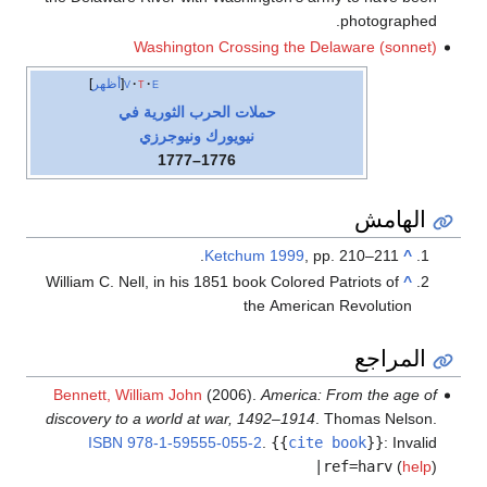
photographed.
Washington Crossing the Delaware (sonnet)
e
t
v
أظهر
حملات الحرب الثورية في
نيويورك ونيوجرزي
1776–1777
الهامش
Ketchum 1999
, pp. 210–211.
^
William C. Nell, in his 1851 book Colored Patriots of
^
the American Revolution
المراجع
Bennett, William John
(2006).
America: From the age of
discovery to a world at war, 1492–1914
. Thomas Nelson.
ISBN
978-1-59555-055-2
.
{{
cite book
}}
:
Invalid
|ref=harv
(
help
)