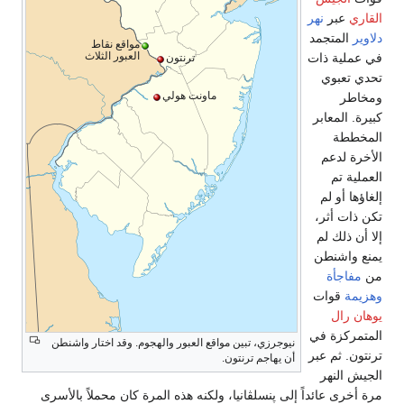
القاري
عبر
نهر
دلاوير
المتجمد
مواقع نقاط
العبور الثلاث
في عملية ذات
ترنتون
تحدي تعبوي
ماونت هولي
ومخاطر
كبيرة. المعابر
المخططة
الأخرة لدعم
العملية تم
إلغاؤها أو لم
تكن ذات أثر،
إلا أن ذلك لم
يمنع واشنطن
من
مفاجأة
وهزيمة
قوات
يوهان رال
المتمركزة في
نيوجرزي، تبين مواقع العبور والهجوم. وقد اختار واشنطن
ترنتون. ثم عبر
أن يهاجم ترنتون.
الجيش النهر
مرة أخرى عائداً إلى پنسلڤانيا، ولكنه هذه المرة كان محملاً بالأسرى