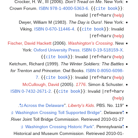
Crocker, H. W., III (2006).
Don't Tread on Me
. New York:
Crown Forum.
ISBN
978-1-4000-5363-6
.
{{
cite book
}}
:
Invalid
|ref=harv
(
help
)
Dwyer, William M (1983).
The Day is Ours!
. New York:
Viking.
ISBN
0-670-11446-4
.
{{
cite book
}}
:
Invalid
|ref=harv
(
help
)
Fischer, David Hackett
(2006).
Washington's Crossing
. New
York:
Oxford University Press
.
ISBN
0-19-518159-X
.
{{
cite book
}}
:
Invalid
|ref=harv
(
help
)
Ketchum, Richard (1999).
The Winter Soldiers: The Battles
for Trenton and Princeton
. Owl Books.
ISBN
0-8050-6098-
7
.
{{
cite book
}}
:
Invalid
|ref=harv
(
help
)
McCullough, David
(2005).
1776
. Simon & Schuster.
ISBN
0-7432-2671-2
.
{{
cite book
}}
:
Invalid
|ref=harv
(
help
)
Across the Delaware
".
Liberty's Kids
. PBS. No. 119.
"
. Delaware
"Washington Crossing Toll Supported Bridge"
.
River Joint Toll Bridge Commission
. Retrieved
2010-01-27
. Pennsylvania
"Washington Crossing Historic Park"
Historical and Museum Commission
. Retrieved
2010-01-