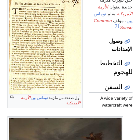
حين نُشِرت ملزمة
جديدة بعنوان
الأزمة
الأمريكية
بقلم
توماس
پين
، مؤلف
Common
[1]
.
Sense
وصول
الإمدادات
التخطيط
للهجوم
السفن
A wide variety of
أول صفحة من ملزمة
توماس پين
الأزمة
الأمريكية
watercraft were