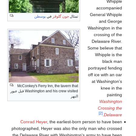
Whipple
accompanied
General Whipple
تمثال
جون گلوڤر
في
بوسطن
and George
Washington in the
crossing of the
Delaware River.
Some believe that
Whipple is the
black man
portrayed fending
off ice with an oar
at Washington's
McConkey's Ferry Inn, the tavern that
knee in the
Washington and his crew visited قبل عبور
painting
النهر
Washington
Crossing the
[2]
.
Delaware
Conrad Heyer
, the earliest-born person to have been
photographed, Heyer was also the only man who crossed
the Delaware River with Washington's army to have been