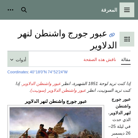
المعرفة
القائمة الرئيسية
بحث
أدوات
عبور جورج واشنطن لنهر
تبديل عرض جدول المحتويات
الدلاوير
مقالة
ناقش هذه الصفحة
أدوات
Coordinates
:
40°18′0″N
74°52′24″W
إذا كنت تريد لوحة 1851 الشهيرة، انظر
عبور واشنطن الدلاوير
. إذا
كنت تريد السونـِت، انظر
عبور واشنطن الدلاوير (سونـِت)
.
عبور جورج
عبور جورج واشنطن لنهر الدلاوير
واشنطن
لنهر الدلاوير
،
الذي حدث
في ليلة 25–
26 ديسمبر