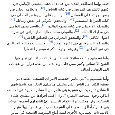
فقط وإنما اصطلحه العديد من علماء المذهب الشيعي الإمامي في
[18]
كتبهم كالشريف المرتضى في كتابه الشافي
، والعلامة الحلي في
[19]
بعض اجوبته على المسائل
، والشيخ علي ابن يونس العاملي في
[21]
[20]
كتابه الصراط المستقيم
، والمحقق الكركي في بعض رسائله
،
[22]
والمحقق الاردبيلي في كتابه مجمع الفائدة
، والسيد محمد العاملي
[23]
في مدارك الاحكام
، والمولى محمد صالح المازندراني في شرح
[25]
[24]
اصول الكافي
، والمحقق البحراني في الحدائق الناضرة
،
[26]
والمحقق السبزواري في ذخيرة المعاد
، والسيد نعمة الله الجزائري
[27]
في نور البراهين
وغيرهم، وتركنا ذكر نصوصهم اختصارا.
وأما تسميتهم بـ "الاحسائية" فنسبة إلى بلاد الاحساء التي نزح منها
الشيخ الاحسائي وكثير ممن قلده وتلامذته من بعده فرارا من هجمات
المد الوهابي آنذاك.
وأما تسميتهم بـ "بني عامر" فحقيقة الأمر ان الشيخية معتقد ديني
يعتنقه الكثير من الناس على مختلف مناطقهم الجغرافية وانتماءاتهم
العشائرية، وحيث ان عشيرة بني عامر من العشائر الكبيرة في أحد أهم
أماكن وجود الشيخية "البصرة "، وان أغلب أفرادها من مقلدي علماء
الشيخية، وان موكب عزاء الإمام الحسين (ع) التابع لهم أسموه "موكب
بني عامر"، أطلق البعض على الشيخية لقب "بني عامر" جهلا منهم
بالانتماءات العشائرية الأخرى لبقية أتباع المدرسة الشيخية في سائر