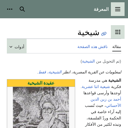
المعرفة
القائمة الرئيسية
بحث
أدوات
شيخية
تبديل عرض جدول المحتويات
مقالة
ناقش هذه الصفحة
أدوات
(تم التحويل من
الشيخية
)
لمعلومات عن القرية المصرية، انظر
الشيخية، قفط
.
الشيخية
هي مدرسة
عقيدة الشيخية
فكرية
شيعية
اثنا عشرية
.
أوجدها وأرسى قواعدها
أحمد بن زين الدين
الأحسائي
، حيث تُنسب
إليه آراء خاصة في
الحكمة وردّ الفلسفة،
ونبذه لكثير من الأفكار