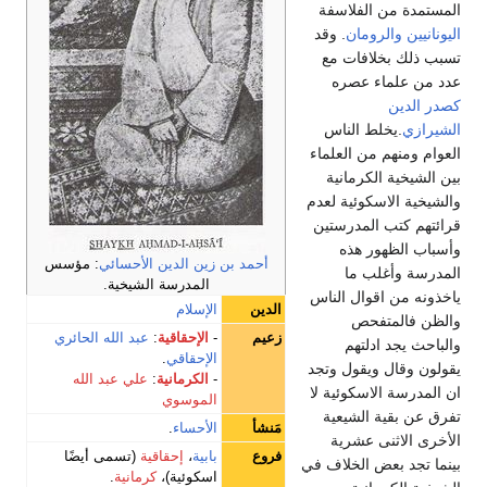
المستمدة من الفلاسفة
اليونانيين
والرومان
. وقد
تسبب ذلك بخلافات مع
عدد من علماء عصره
كصدر الدين
الشيرازي
.يخلط الناس
العوام ومنهم من العلماء
بين الشيخية الكرمانية
والشيخية الاسكوئية لعدم
قرائتهم كتب المدرستين
وأسباب الظهور هذه
أحمد بن زين الدين الأحسائي
: مؤسس
المدرسة وأغلب ما
المدرسة الشيخية.
ياخذونه من اقوال الناس
الدين
الإسلام
والظن فالمتفحص
زعيم
-
الإحقاقية
:
عبد الله الحائري
والباحث يجد ادلتهم
الإحقاقي
.
يقولون وقال ويقول وتجد
-
الكرمانية
:
علي عبد الله
ان المدرسة الاسكوئية لا
الموسوي
تفرق عن بقية الشيعية
مَنشأ
الأحساء
.
الأخرى الاثنى عشرية
فروع
بابية
،
إحقاقية
(تسمى أيضًا
بينما تجد بعض الخلاف في
اسكوئية)،
كرمانية
.