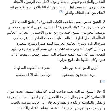
التقدير والملاحة وخلوص المحبة والوداد لأهل بيت الرسول الأمجاد
بحيث يرمى عند بعض اهل الظاهر من علمائنا بالافراط والغلو مع انه
[37]
لاشك من اهل الجلالة والعلو.
2- الشيخ عباس القمي صاحب الكتاب المعروف "مفاتيح الجنان" ذكر
في كتاب رجاله "الفوائد الرضوية" أثناء شرح أحوال احمد بن محمد بن
يوسف البحراني: الشيخ احمد بن زين الدين الاحسائي البحراني الحكيم
المتألّه الفاضل العارف العالم العابد المحدث الماهر الشاعر صاحب
شرح الزيارة وشرح الحكمة العرشية للملا صدرا وشرح التبصرة
ورسائل كثيرة المتوفي سنة 1243 هـ في سفر الحج ودفن في ظهر
البقعة المباركة لائمة البقيع صلوات الله عليهم أجمعين وذهبت انا إلى
قبره وكان مكتوبا على لوح مزاره:
لزين الدين احمد نور علم
تضيء به القلوب المدلهمة
يريد الجاحدون ليطفـئوه
ويـأبـى الله الا ان يـتـمـه
[38]
3- قال الشيخ عبد الله نعمة صاحب كتاب "فلاسفة الشيعة" تحت عنوان
الاحسائي: كان من رجال الشيعة اللامعين الذين اخذوا بأسباب المعرفة
والفكر والفلسفة والكلام والفقه والعرفان إلى جانب تمرسه بالطب
والرياضيات والنجوم والكيمياء " الصنعة " وعلم الأعداد والكلمات