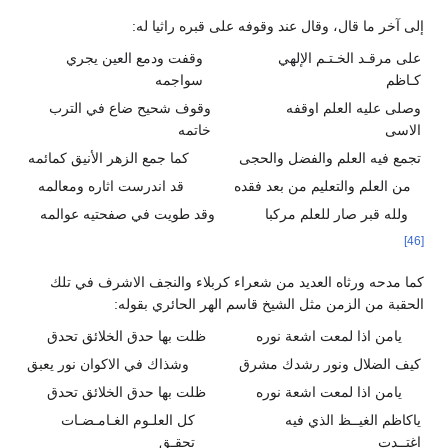
إلى آخر ما قال، وقال عند وقوفه على قبره راثيا له:
على مرقـد الخـتـم الإلهي
وقفت ودمع العين يجري
كـاظم
سواجمه
وصلى عليه العلم اوقفه
وقوف شحيح ضاع في الترب
الاسى
خاتمه
تجمع فيه العلم والفضل والحجى
كما جمع الزهر الأنيق كمائمه
من العلم والتعليم من بعد فقده
قد اندرست اثاره ومعالمه
ولله قبر صار للعلم مركبا
وقد طويت في صفحتيه عوالمه
[46]
كما مدحه ورثاه العديد من شعراء كربلاء والنجف الاشرف في تلك
الحقبة من الزمن مثل الشيخ قاسم الهر الحائري بقوله:
يامن اذا لمعت اشعة نوره
ظلت بها حدق الخلائق تحدق
كيف الضلال ونور رشدك مشرق
وشذاك في الاكوان نور يعبق
يامن اذا لمعت اشعة نوره
ظلت بها حدق الخلائق تحدق
ياكاظم الغيــظ الذي فيه
كل العلـوم الغـامـضـات
اغتــدت
تحقـق