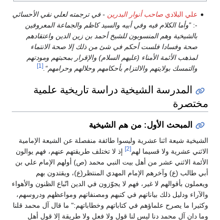
علي البلادي
صاحب أنوار البدرين
-
في ترجمته لعلي نقي الأحسائي
-:
”وأما الكلام فيه وفي أبيه والسيد كاظم والجماعة المعروفين
بالشيخية وهم المنسوبون للشيخ أحمد بن زين الدين واعتقادهم
صحة وفسادا فلست أحكم في شئ من ذلك إلا صحة الانتماء
لمذهب الأئمة الأمناء (عليهم السلام) والإقرار بمحبتهم ومودتهم
[1]
والتمسك بولايتهم والالتزام بأحكامهم وحلالهم وحرامهم“.
المدرسة الشيخية دراسة تاريخية علمية
مختصرة
المبحث الأول: من هم الشيخية
الشيخية شيعة اثنا عشرية وليسوا طائفة منفصلة عن الشيعة الإمامية
[2]
الاثني عشرية ولا قسيما لهم
إذ لا تختلف طريقتهم عنهم، فهم يوالون
الأئمة الاثني عشر من أهل بيت النبي محمد (ص) أولهم الإمام علي بن
أبي طالب (ع) وآخرهم الإمام المهدي المنتظر(ع)، ويقتدون بهم
ويعملون بأقوالهم لا غير، فهم لا يجوّزون في الدين اتّباع الظنون والأهواء
والآراء ودليل ذلك بياناتهم في كتبهم ومصنفاتهم ومواعظهم ودروسهم،
وكثيرا ما يصرح علماؤهم في كتاباتهم وخطاباتهم:" ما قال آل محمد قلنا
وما دان آل محمد دنا ليس لنا قول ولا فعل ولا طريقة إلا قول أهل