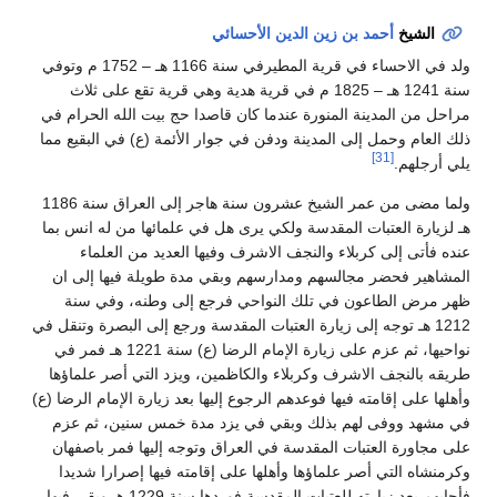
الشيخ
أحمد بن زين الدين الأحسائي
ولد في الاحساء في قرية المطيرفي سنة 1166 هـ – 1752 م وتوفي
سنة 1241 هـ – 1825 م في قرية هدية وهي قرية تقع على ثلاث
مراحل من المدينة المنورة عندما كان قاصدا حج بيت الله الحرام في
ذلك العام وحمل إلى المدينة ودفن في جوار الأئمة (ع) في البقيع مما
[31]
يلي أرجلهم.
ولما مضى من عمر الشيخ عشرون سنة هاجر إلى العراق سنة 1186
هـ لزيارة العتبات المقدسة ولكي يرى هل في علمائها من له انس بما
عنده فأتى إلى كربلاء والنجف الاشرف وفيها العديد من العلماء
المشاهير فحضر مجالسهم ومدارسهم وبقي مدة طويلة فيها إلى ان
ظهر مرض الطاعون في تلك النواحي فرجع إلى وطنه، وفي سنة
1212 هـ توجه إلى زيارة العتبات المقدسة ورجع إلى البصرة وتنقل في
نواحيها، ثم عزم على زيارة الإمام الرضا (ع) سنة 1221 هـ فمر في
طريقه بالنجف الاشرف وكربلاء والكاظمين، ويزد التي أصر علماؤها
وأهلها على إقامته فيها فوعدهم الرجوع إليها بعد زيارة الإمام الرضا (ع)
في مشهد ووفى لهم بذلك وبقي في يزد مدة خمس سنين، ثم عزم
على مجاورة العتبات المقدسة في العراق وتوجه إليها فمر باصفهان
وكرمنشاه التي أصر علماؤها وأهلها على إقامته فيها إصرارا شديدا
فأجابهم بعد زيارته للعتبات المقدسة فوردها سنة 1229 هـ وبقي فيها