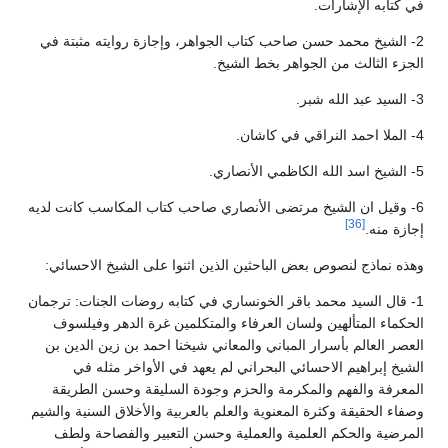
في كتابه الإشارات.
2- الشيخ محمد حسن صاحب كتاب الجواهر، وإجازة روايته مثبتة في
الجزء الثالث من الجواهر بخط الشيخ.
3- السيد عبد الله شبر.
4- الملا احمد النراقي في كاشان.
5- الشيخ اسد الله الكاظمي الأنصاري.
6- وقيل ان الشيخ مرتضى الأنصاري صاحب كتاب المكاسب كانت لديه
[36]
إجازة منه.
وهذه نماذج لنصوص بعض الباحثين الذين اثنوا على الشيخ الاحسائي:
1- قال السيد محمد باقر الخونساري في كتابه روضات الجنات: ترجمان
الحكماء المتألهين ولسان العرفاء والمتكلمين غرة الدهر وفيلسوف
العصر العالم بأسرار المباني والمعاني شيخنا احمد بن زين الدين بن
الشيخ إبراهيم الاحسائي البحراني لم يعهد في الأواخر مثله في
المعرفة والفهم والمكرمة والحزم وجودة السليقة وحسن الطريقة
وصفاء الحقيقة وكثرة المعنوية والعلم بالعربية والأخلاق السنية والشيم
المرضية والحكم العلمية والعملية وحسن التعبير والفصاحة ولطف