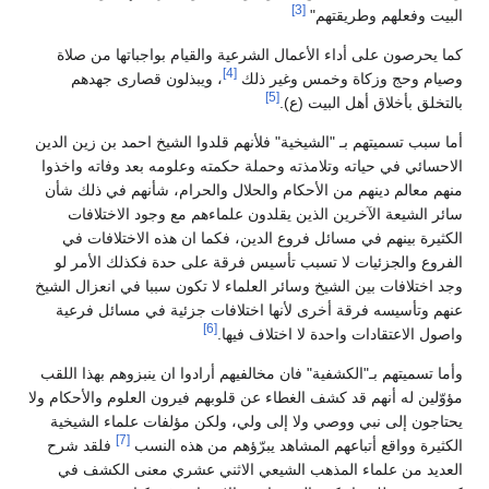
[3]
البيت وفعلهم وطريقتهم"
كما يحرصون على أداء الأعمال الشرعية والقيام بواجباتها من صلاة
[4]
وصيام وحج وزكاة وخمس وغير ذلك
، ويبذلون قصارى جهدهم
[5]
بالتخلق بأخلاق أهل البيت (ع).
أما سبب تسميتهم بـ "الشيخية" فلأنهم قلدوا الشيخ احمد بن زين الدين
الاحسائي في حياته وتلامذته وحملة حكمته وعلومه بعد وفاته واخذوا
منهم معالم دينهم من الأحكام والحلال والحرام، شأنهم في ذلك شأن
سائر الشيعة الآخرين الذين يقلدون علماءهم مع وجود الاختلافات
الكثيرة بينهم في مسائل فروع الدين، فكما ان هذه الاختلافات في
الفروع والجزئيات لا تسبب تأسيس فرقة على حدة فكذلك الأمر لو
وجد اختلافات بين الشيخ وسائر العلماء لا تكون سببا في انعزال الشيخ
عنهم وتأسيسه فرقة أخرى لأنها اختلافات جزئية في مسائل فرعية
[6]
واصول الاعتقادات واحدة لا اختلاف فيها.
وأما تسميتهم بـ"الكشفية" فان مخالفيهم أرادوا ان ينبزوهم بهذا اللقب
مؤوّلين له أنهم قد كشف الغطاء عن قلوبهم فيرون العلوم والأحكام ولا
يحتاجون إلى نبي ووصي ولا إلى ولي، ولكن مؤلفات علماء الشيخية
[7]
الكثيرة وواقع أتباعهم المشاهد يبرّؤهم من هذه النسب
فلقد شرح
العديد من علماء المذهب الشيعي الاثني عشري معنى الكشف في