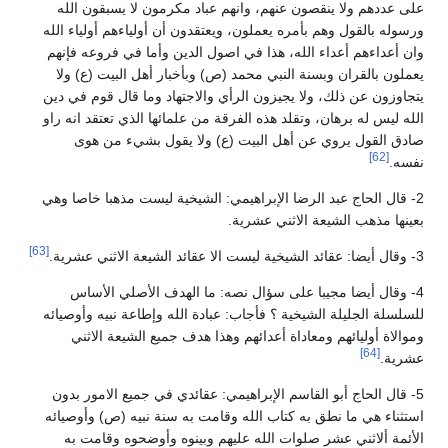
على عددهم ولا ينقصون عنهم، وانهم عباد مكرمون لا يسبقون الله
ورسوله بالقول وهم بأمره يعملون، ويعتقدون أن أولياءهم أولياء الله
وان أعداءهم أعداء الله، هذا في اصول الدين وأما في فروعه فإنهم
يعملون بالقران وبسنة النبي محمد (ص) وبأخبار أهل البيت (ع) ولا
يتجاوزون عن ذلك، ولا يجيزون الرأي والاجتهاد وما قال قوم في دين
الله ليس له برهان، وتقلد هذه الفرقة من علمائها الذي تعتقد انه راو
صادق القول يروي عن أهل البيت (ع) ولا يقول بشيء من هوى
[62]
نفسه.
2- قال الحاج عبد الرضا الإبراهيمي: الشيخية ليست مذهبا خاصا وهي
بعينها مذهب الشيعة الاثني عشرية.
[63]
3- وقال أيضا: عقائد الشيخية ليست الا عقائد الشيعة الاثني عشرية.
4- وقال أيضا مجيبا على سؤال نصه: ما الهدف الأصلي الأساس
للسلسلة الجليلة الشيخية ؟ فأجاب: عبادة الله وإطاعة نبيه وأوصيائه
وموالاة أوليائهم ومعاداة أعدائهم وهذا هدف جميع الشيعة الاثني
[64]
عشرية.
5- قال الحاج أبو القاسم الإبراهيمي: عقائدي في جميع الامور بدون
استثناء هي ما نطق به كتاب الله وقامت به سنة نبيه (ص) وأوصيائه
الأئمة ألاثني عشر صلوات الله عليهم وبينوه وأوضحوه وقامت به