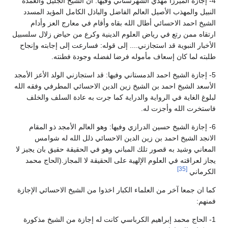
4- إجازة الميرزا مهدي الشهرستاني وفيها: ان الشيخ الجليل والعمدة
النبيل والمهذب الأصيل العالم الفاضل والباذل الكامل المؤيد المسدد
الشيخ احمد الاحسائي أطال الله بقاه وأقام في معارج العز وأدام
ارتقاه ممن رتع في رياض العلوم الدينية وكرع من حياض زلال سلسبيل
الأخبار النبوية قد استجازني.... إلى قوله: فسارعت إلى إجابته وإنجاح
طلبته لما كان إسعاف مأموله فرضا لفضله وجودة فطنته.
5- إجازة الشيخ احمد الدمستاني وفيها: قد استجازني الولد الأعز الأمجد
الأسعد الشيخ احمد بن الشيخ زين الدين الاحسائي المطرفي وفقه الله
لبلوغ الغاية في الرواية والدراية كما جرت به عادة السلف والخلف
فاستخرت الله وأجزت له.
6- إجازة الشيخ حسين الدرازي وفيها: وهو العالم الأمجد ذو المقام
الانجد الشيخ احمد بن زين الدين الاحسائي ذلل الله له شوامس
المعاني وشيد به قصور تلك المباني وهو في الحقيقة حقيق بان يجيز لا
يجاز لعراقته في العلوم الإلهية على الحقيقة لا المجاز.(الحاج محمد
[35]
الكرماني
كما ان جمعا آخر من العلماء الكبار اخذوا من الشيخ الاحسائي الإجازة
فمنهم:
1- الحاج محمد إبراهيم الكرباسي كانت له إجازة من الشيخ مذكورة