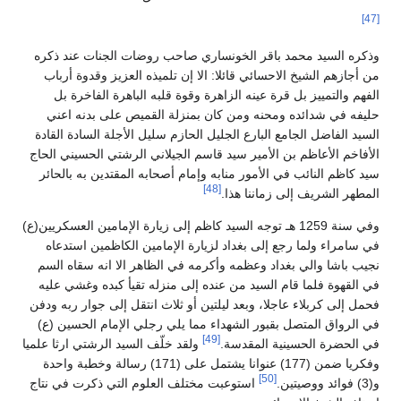
[47]
وذكره السيد محمد باقر الخونساري صاحب روضات الجنات عند ذكره
من أجازهم الشيخ الاحسائي قائلا: الا إن تلميذه العزيز وقدوة أرباب
الفهم والتمييز بل قرة عينه الزاهرة وقوة قلبه الباهرة الفاخرة بل
حليفه في شدائده ومحنه ومن كان بمنزلة القميص على بدنه اعني
السيد الفاضل الجامع البارع الجليل الحازم سليل الأجلة السادة القادة
الأفاخم الأعاظم بن الأمير سيد قاسم الجيلاني الرشتي الحسيني الحاج
سيد كاظم النائب في الأمور منابه وإمام أصحابه المقتدين به بالحائر
[48]
المطهر الشريف إلى زماننا هذا.
وفي سنة 1259 هـ توجه السيد كاظم إلى زيارة الإمامين العسكريين(ع)
في سامراء ولما رجع إلى بغداد لزيارة الإمامين الكاظمين استدعاه
نجيب باشا والي بغداد وعظمه وأكرمه في الظاهر الا انه سقاه السم
في القهوة فلما قام السيد من عنده إلى منزله تقيأ كبده وغشي عليه
فحمل إلى كربلاء عاجلا، وبعد ليلتين أو ثلاث انتقل إلى جوار ربه ودفن
في الرواق المتصل بقبور الشهداء مما يلي رجلي الإمام الحسين (ع)
[49]
في الحضرة الحسينية المقدسة.
ولقد خلّف السيد الرشتي ارثا علميا
وفكريا ضمن (177) عنوانا يشتمل على (171) رسالة وخطبة واحدة
[50]
و(3) فوائد ووصيتين.
استوعبت مختلف العلوم التي ذكرت في نتاج