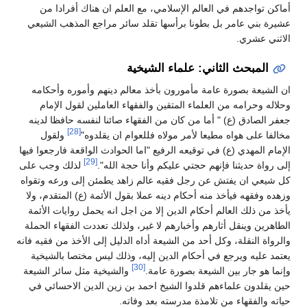
أماكن تواجدهم في العالم الإسلامي، مع العلم ان هناك أفرادا من
عشيرة بني عامر بل بطونا برأسها تقلد سائر مراجع المذهب الشيعي
الاثني عشري.
المبحث الثاني: علماء الشيخية
ان الشيعة بصورة عامة مأمورون بأخذ معالم دينهم وأموره وأحكامه
وحلاله وحرامه من العلماء المتقين والفقهاء العاملين لقول الإمام
جعفر الصادق (ع) " أما من كان من الفقهاء صائنا لنفسه حافظا لدينه
[28]
مخالفا على هواه مطيعا لأمر مولاه فللعوام ان يقلدوه"
ولقول
الإمام المهدي (ع) في توقيعه الرفيع "اما الحوادث الواقعة فارجعوا فيها
[29]
إلى رواة حديثنا فإنهم حجتي عليكم وأنا حجة الله".
لذلك وجب على
كل شيعي ان يفتش عن رجل فقيه عالم زاهد يطمئن إلى ورعه وتقواه
وزهده وفقهه فيأخذ منه أحكام دينه عملا بقول الأئمة (ع) المتقدم، ولا
يأخذ من ذلك العالم أحكام الدين إلا من اجل انه يحمل روايات الأئمة
الطاهرين وينقل أثارهم وأخبارهم لا غير، ولذلك تعددت الفقهاء الحملة
والرواة النقلة، وكل أحد من الشيعة أداه الدليل إلى الأخذ من فقيه فانه
يعتمد عليه ويرجع في أحكام الدين إليه، وذلك ليس مختصا بالشيخية
[30]
وإنما هو جار بين الشيعة بصورة عامة.
والشيخية مثل سائر الشيعة
حين يقلدون علماءهم قلدوا الشيخ احمد بن زين الدين الاحسائي في
حياته والفقهاء من تلامذة مدرسته بعد وفاته.