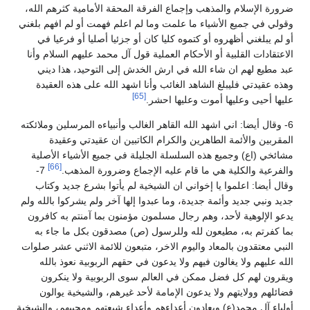
ضرورة الإسلام والمذهب وإجماع الفرقة المحقة الأمامية كثرهم الله،
وقولي في جميع الأشياء ما علمت وما لم اعلم فهمت أو لم افهم بلغني
أو لم يبلغني أظهروه أو كتموه كليا كان أو جزئيا أصليا أو فرعيا في
الاعتقادات القلبية أو الأحكام العملية قول آل محمد عليهم السلام وأنا
عبد مطيع لهم ان شاء الله في ارش الخدش إلى التوحيد، هذا ديني
وهذه عقيدتي فليبلغ الشاهد الغائب وأنا اشهد الله على هذه العقيدة
[65]
عليها أحيى وعليها أموت وعليها احشر.
6- وقال أيضا: اني اشهد الله القاهر الغالب وأنبياءه المرسلين وملائكته
المقربين والأئمة الطاهرين والكرام الكاتبين ان عقيدتي وعقيدة
مشائخي (اع) وجميع هذه السلسلة الجليلة في جميع الأشياء الأصلية
[66]
والفرعية والكلية هي ما قام عليه الإجماع وضرورة المذهب.
7-
وقال أيضا: اعلموا يا إخواني ان الشيخية لم يأتوا بشرع جديد وكتاب
جديد ونبي جديد وأئمة جديدة، وما عبدوا إلها آخر ولم يشركوا بالله ولم
يدعو الإلوهية لأحد، وهم رجال مسلمون مؤمنون بما آمنتم به كافرون
بما كفرتم به، مطيعون لله وللرسول (ص) مصدقون بكل ما جاء به
النبي معتقدون بالمعاد واليوم الاخر، متبعون للائمة الاثني عشر صلوات
الله عليهم ولا يغالون فيهم ولا يدعون في حقهم الربوبية نعوذ بالله
ويقرون لهم كل فضل ممكن في العالم سوى الربوبية ولا ينكرون
فضائلهم وولايتهم ولا يدعون الإمامة لأحد غيرهم، والشيخية يوالون
أولياء آل محمد(ع) ويعادون أعداءهم وأعداء شيعتهم ومحبيهم، والشيخية