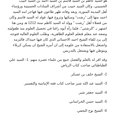
هو السيد كاظم بن السيد قاسم بن السيد احمد بن السيد حبيب
الحسيني، وكان السيد حبيب من أشراف السادات الحسينية ورؤساء
أهل المدينة المنورة، وبعد وفاته ظهر طاعون فيها فهاجر ابنه السيد
احمد منها إلى "رشت" وسكنها وتزوج فيها، فولد له السيد قاسم وكان
من فضلاء أهل "رشت " وولد له السيد كاظم سنة 1212 هـ ومن هنا
اشتهر بـ "الرشتي"، فلما رآه أبوه راغبا في تحصيل العلوم منذ طفوليته
وضعه عند معلم فتعلم العلوم الظاهرية، وطلب العلوم العالية فتوجه
إلى يزد للقاء الشيخ احمد الاحسائي الذي كان فيها حينذاك فالتزمه
واشتغل بالاستفادة من علومه إلى ان أمره الشيخ ان يسكن كربلاء
ويتوطن فيها ويشتغل بالتدريس.
وقد اقر له بالعلم والفضل جمع من علماء عصره منهم: 1- السيد علي
الطباطبائي صاحب كتاب الرياض.
2- الشيخ خلف بن عسكر.
3- السيد عبد الله شبر صاحب كتاب فقه الإمامية والتفسير.
4- السيد جعفر شبر.
5- السيد حسن الخراساني.
6- الشيخ نوح النجفي.