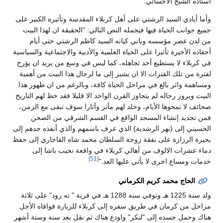
استاذه الشيخ الاحسائي.
وأما أيادي السيد الرشتي على أهل كربلاء المقدسة وتأثيره الكبير على
جميع جوانب الحياة فيها فيجمله النص التالي: "الحقيقة ان لهذا البيت
من لدن عصر مؤسسه وباني كيانه السيد كاظم الرشتي حتى أيام
أحفاده الأخيرة تأثيرا على الحياة العلمية والأدبية والاجتماعية والسياسية
في كربلاء لا يستطيع أحد تجاهله، كما ليس في وسع من يريد ان يؤرخ
لفترة من تلك الفترات الا ان يشير إلى ما لرجال هذا البيت من أهمية
ومساهمة واثر بالغ في مراحل الحياة كافة، وبالرغم من ان ظهور هذا
البيت وبروز رجاله لم يتجاوز القرن الواحد الا قليلا فقد خط لهم التاريخ
صحائف لا تمحوها الأيام، وخلد لهم مآثر وآثارا سوف تبقى مع الزمن،
فمن تجديد إنشاء المسجد الواقع في القسم الشرقي من الصحن
الحسيني إلى (نهر الرشدية) الذي عرف باسمهم والذي أنفذه جدهم إلى
بحيرة الرزازة على نفقة زوجة السلطان محمد شاه القاجاري إلى حفظ
دماء عشرات الالوف من أهالي كربلاء في واقعة نجيب باشا إلى
[51]
خدمات ومساع اخرى لا يأتي عليها العد."
الحاج محمد كريم الكرماني
ولد سنة 1225 هـ وتوفي سنة 1288 هـ في قرية " ته رود" على ثلاثة
مراحل من كرمان في طريق سفره إلى كربلاء للزيارة فوافاه الأجل
هناك وحمل جسده إلى "لنكر" واودع هناك ثم نقل بعد سنة وستة أشهر