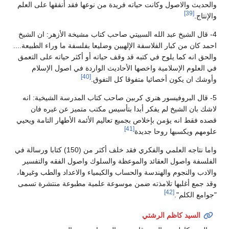
والحديث والاصول وكانت حياته فريدة من نوعها فقد أنفقها على العلم
[39]
والإنتاج.
4- قال الشيخ عبد الله السبيتي صاحب كتاب مشيخة الأزهر: ان الشيخ
احمد كان من كبار الفلاسفة الإلهيين وضليعا بفلسفة ما وراء الطبيعة....
والحق انه كما يلوح في كتبه قد وقف حياته أو أكثر حياته على التعمق
في العلوم الإسلامية واخصها الأحاديث الواردة في اصول الإسلام
[40]
وأوشك ان يكون أخصائيا متفوقا كل التفوق.
5- قال البروفيسور هنري كربين صاحب كتاب المدرسة الشيخية: انه
لاشك بان الشيخ لم يفكر أبدا بتأسيس مكتب متميز عن غيره فان
قصده فقط انه يؤمن بإخلاص بجميع تعاليم الأئمة الأطهار التامة ويحيي
[41]
علومهم ويكسبها روحا جديدة
واما نتاجه العلمي والفكري فقد خلف أكثر من (150) كتابا ورسالة في
الفلسفة واصول العقائد والموعظة والسلوك واصول الفقه والتفسير
والادب والنجوم والهندسة والحساب والكيمياء والاعداد والطب وغيرها،
وقد جمع أغلبها تلامذته ضمن موسوعة علمية مطبوعة منتشرة تسمى
[42]
"جوامع الكلم".
السيد كاظم الرشتي