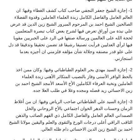
1- إجازة الشيخ جعفر النجفي صاحب كتاب كشف الغطاء وفيها: ان
العالم العامل والفاضل الكامل زبدة العلماء العاملين وقدوة الفضلاء
الصالحين الشيخ احمد بن المرحوم المبرور الشيخ زين الدين قد عرض
علي نبذة من أوراق تعرض فيها لشرح بعض كتاب تبصرة المتعلمين
لحجة الله على العالمين ورسالة صنفها في الرد على الجبريين مقويا
فيها لرأي العدليين فرأيت تصنيفا رشيقا قد تضمن تحقيقا وتدقيقا قد دل
على علو قدر مصنفه وجلالة شأن مؤلفه فلزمني ان أجيزه بعدما
استجازني.
2- إجازة السيد مهدي بحر العلوم الطباطبائي وفيها: وكان ممن اخذ
بالحظ الوافر الأسنى وفاز بالنصيب المتكاثر الأهنى زبدة العلماء
العاملين ونخبة العرفاء الكاملين الأخ الأسعد الأمجد الشيخ احمد بن
زين الاحسائي زيد فضله ومجده وعلا في طلب العلا جده.
3- إجازة السيد علي الطباطبائي صاحب الرياض وفيها: ان من أغلاط
الزمان وحسنات الدهر الخوان اجتماعي بالأخ الروحاني والخل
الصمداني العالم العامل والفاضل الكامل ذي الفهم الصائب والذهن
الثاقب الراقي أعلى درجات الورع والتقوى والعلم واليقين مولانا الشيخ
احمد بن الشيخ زين الدين الاحسائي دام ظله العالي.