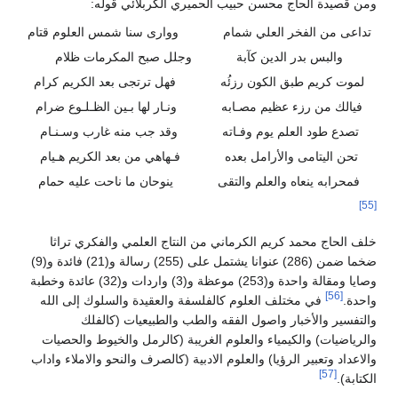
ومن قصيدة الحاج محسن حبيب الحميري الكربلائي قوله:
تداعى من الفخر العلي شمام
ووارى سنا شمس العلوم قتام
والبس بدر الدين كآبة
وجلل صبح المكرمات ظلام
لموت كريم طبق الكون رزئُه
فهل ترتجى بعد الكريم كرام
فيالك من رزء عظيم مصـابه
ونـار لها بـين الظـلـوع ضرام
تصدع طود العلم يوم وفـاته
وقد جب منه غارب وسـنـام
تحن اليتامى والأرامل بعده
فـهاهي من بعد الكريم هـيام
فمحرابه ينعاه والعلم والتقى
ينوحان ما ناحت عليه حمام
[55]
خلف الحاج محمد كريم الكرماني من النتاج العلمي والفكري تراثا
ضخما ضمن (286) عنوانا يشتمل على (255) رسالة و(21) فائدة و(9)
وصايا ومقالة واحدة و(253) موعظة و(3) واردات و(32) عائدة وخطبة
[56]
واحدة.
في مختلف العلوم كالفلسفة والعقيدة والسلوك إلى الله
والتفسير والأخبار واصول الفقه والطب والطبيعيات (كالفلك
والرياضيات) والكيمياء والعلوم الغريبة (كالرمل والخيوط والحصيات
والاعداد وتعبير الرؤيا) والعلوم الادبية (كالصرف والنحو والاملاء واداب
[57]
الكتابة).