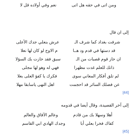
ومن اتى في حقه هل اتى
نعم وفي أولاده قل لا
إلى ان قال
شرفت بغداد كما شرف الـ
عرش بنعلي جدك الأعلى
قد دستها في قدم ود هــا
م الاوج لو كان لها نعلا
ان حاز قوم قصبات من الـ
سبق فقد حازت بك السؤلا
ذاتك للعلم غدت مظهرا
فهي له وهو لها مجلى
لم تلق أفكار المعاني سوى
فكرك يا كفؤ العلى بعلا
عن فضلك السائر قد احجمت
اهل النهى ياسابقا مهلا
[44]
إلى آخر القصيدة، وقال أيضا في قدومه
أهلا وسهلا بك من قادم
وعالم الآفاق والعالم
كفاك فخرا بعلي أبا
وجدك الهادي ابي القاسم
[45]