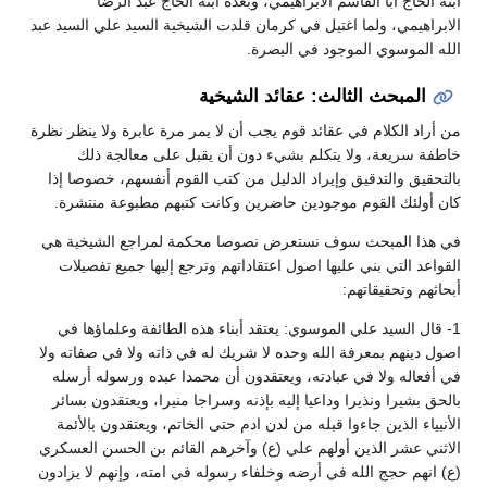
ابنه الحاج أبا القاسم الابراهيمي، وبعده ابنه الحاج عبد الرضا
الابراهيمي، ولما اغتيل في كرمان قلدت الشيخية السيد علي السيد عبد
الله الموسوي الموجود في البصرة.
المبحث الثالث: عقائد الشيخية
من أراد الكلام في عقائد قوم يجب أن لا يمر مرة عابرة ولا ينظر نظرة
خاطفة سريعة، ولا يتكلم بشيء دون أن يقبل على معالجة ذلك
بالتحقيق والتدقيق وإيراد الدليل من كتب القوم أنفسهم، خصوصا إذا
كان أولئك القوم موجودين حاضرين وكانت كتبهم مطبوعة منتشرة.
في هذا المبحث سوف نستعرض نصوصا محكمة لمراجع الشيخية هي
القواعد التي بني عليها اصول اعتقاداتهم وترجع إليها جميع تفصيلات
أبحاثهم وتحقيقاتهم:
1- قال السيد علي الموسوي: يعتقد أبناء هذه الطائفة وعلماؤها في
اصول دينهم بمعرفة الله وحده لا شريك له في ذاته ولا في صفاته ولا
في أفعاله ولا في عبادته، ويعتقدون أن محمدا عبده ورسوله أرسله
بالحق بشيرا ونذيرا وداعيا إليه بإذنه وسراجا منيرا، ويعتقدون بسائر
الأنبياء الذين جاءوا قبله من لدن ادم حتى الخاتم، ويعتقدون بالأئمة
الاثني عشر الذين أولهم علي (ع) وآخرهم القائم بن الحسن العسكري
(ع) انهم حجج الله في أرضه وخلفاء رسوله في امته، وإنهم لا يزادون