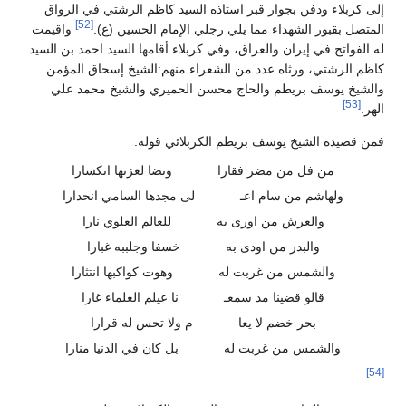
إلى كربلاء ودفن بجوار قبر استاذه السيد كاظم الرشتي في الرواق
[52]
المتصل بقبور الشهداء مما يلي رجلي الإمام الحسين (ع).
واقيمت
له الفواتح في إيران والعراق، وفي كربلاء أقامها السيد احمد بن السيد
كاظم الرشتي، ورثاه عدد من الشعراء منهم:الشيخ إسحاق المؤمن
والشيخ يوسف بريطم والحاج محسن الحميري والشيخ محمد علي
[53]
الهر.
فمن قصيدة الشيخ يوسف بريطم الكربلائي قوله:
من فل من مضر فقارا
ونضا لعزتها انكسارا
ولهاشم من سام اعـ
لى مجدها السامي انحدارا
والعرش من اورى به
للعالم العلوي نارا
والبدر من اودى به
خسفا وجلببه غبارا
والشمس من غربت له
وهوت كواكبها انتثارا
قالو قضينا مذ سمعـ
نا عيلم العلماء غارا
بحر خضم لا يعا
م ولا تحس له قرارا
والشمس من غربت له
بل كان في الدنيا منارا
[54]