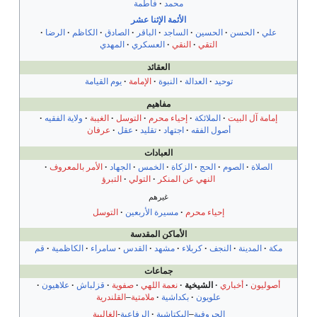
محمد
فاطمة
الأئمة الإثنا عشر
علي
الحسن
الحسين
الساجد
الباقر
الصادق
الكاظم
الرضا
التقي
النقي
العسكري
المهدي
العقائد
توحيد
العدالة
النبوة
الإمامة
يوم القيامة
مفاهيم
إمامة آل البيت
الملائكة
إحياء محرم
التوسل
الغيبة
ولاية الفقيه
أصول الفقه
اجتهاد
تقليد
عقل
عرفان
العبادات
الصلاة
الصوم
الحج
الزكاة
الخمس
الجهاد
الأمر بالمعروف
النهي عن المنكر
التولي
التبرؤ
غيرهم
إحياء محرم
مسيرة الأربعين
التوسل
الأماكن المقدسة
مكة
المدينة
النجف
كربلاء
مشهد
القدس
سامراء
الكاظمية
قم
جماعات
أصوليون
أخباري
الشيخية
نعمة اللهي
صفوية
قزلباش
علاهيون
علويون
بكداشية
ملامتية
–
القلندرية
الحروفية
–
البكتاشية
الرفاعية
-
الغالبية