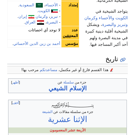
الشيخية الكرمانية.
إمتداد
-
الأحساء
،
السعودية
.
-
الكويت
.
يتواجد الشيخية في
-
تبريز
،
وكرمان
إيران
.
الكويت
والأحساء
وكرمان
-
البصرة
،
العراق
.
وتبريز
والبصرة
، ويشكل
عدد
لا توجد أي احصائات
الشيخية أقلية دينية كبيرة
المعتنِقِين
في مدينة البصرة ولهم
مؤسس
أحمد بن زين الدين الأحسائي
.
أحد أكبر المساجد فيها.
تاريخ
هذا القسم فارغ أو غير مكتمل،
مساعدتكم
مرحب بها!
جزء من
سلسلة
عن
أظهر
الإسلام الشيعي
تباين
الآراء
أخف
عند
جزء من سلسلة مقالات عن
الشيعة
الشيعة
الإثنا عشرية
الأربعة عشر المعصومون