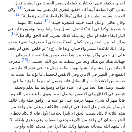
اجرى حكمته على الاختبار والامتحان ليميز الخبيث من الطيب فقال
[11]
تعالى "ان الساعة آتية أكاد اخفيها لتجزى كل نفس بما تسعى"
ولان
[12]
الخبيث يشابه الطيب قال تعالى "مثلاً كلمةً طيبة كشجرة طيبة"
[13]
وقال تعالى "ومثل كلمة خبيثة كشجرة خبيثة"
فشبه كلا منهما
بالشجرة، وكذا في آية "فاحتمل السيل زبدا رابيا ومما يوقدون عليه في
[14]
النار ابتغاء حلية او متاع زبد مثله كذلك يضرب الله الحق والباطل"
وذلك لما بين الضدين من كمال المعاكسة حتى انه يعرف الشيء بضده
وكل ذلك لفائدة التمييز والاختبار، ولذا قال (ع) " لو خلص الحق لم يخف
على ذي حجى ولكن يؤخذ من هذا ضغث ومن هذا ضغث فيمزجان
[15]
فهنالك هلك من هلك ونجا من سبقت له من الله الحسنى".
فيعرف
المعاند من المشابهات شبها يؤيد باطله، ومثل هذا في عدم الاصابة من
انقطع في النظر في الافاق وفي الانفس لتحصيل ما يؤيد ما انست به
نفسه من الاعتقادات أو المسائل فانه يحصل له منهما ما يؤيد ما في
نفسه، ومثل هذا أيضا من كان عنده قواعد وضوابط لما يعلم ويعتقد
فينظر في الافاق وفي الانفس ليحصل له ما يقوي ما عنده من العلوم
فاذا ظهر له شيء منهما عرضه على قواعده فان وافق قبله وان خالف
تأوله أو طرحه ولعل الخطأ في قواعده، فالكاشف على نحو واحد من
هذه الثلاثة لا يكاد يصيب الحق الا نادرا بخلاف الأول فانه لا يكاد يخطئ
الحق، مع ان كل واحد من الأربعة يدعي الصواب وهي دعوى باطلة إلا
أن يشهد الله سبحانه بصحتها وذلك بما انزل في محكم كتابه وأوحى