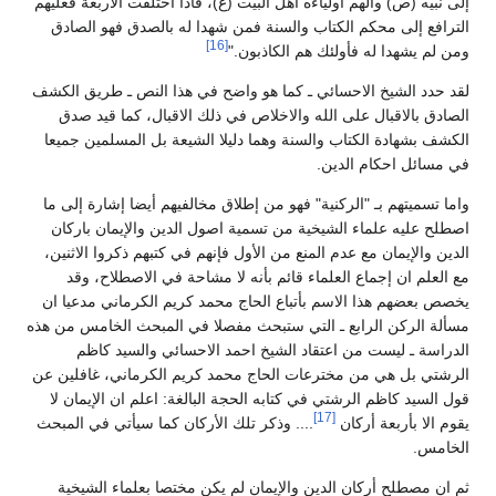
إلى نبيه (ص) وألهم أولياءه أهل البيت (ع)، فاذا اختلفت الأربعة فعليهم
الترافع إلى محكم الكتاب والسنة فمن شهدا له بالصدق فهو الصادق
[16]
ومن لم يشهدا له فأولئك هم الكاذبون."
لقد حدد الشيخ الاحسائي ـ كما هو واضح في هذا النص ـ طريق الكشف
الصادق بالاقبال على الله والاخلاص في ذلك الاقبال، كما قيد صدق
الكشف بشهادة الكتاب والسنة وهما دليلا الشيعة بل المسلمين جميعا
في مسائل احكام الدين.
واما تسميتهم بـ "الركنية" فهو من إطلاق مخالفيهم أيضا إشارة إلى ما
اصطلح عليه علماء الشيخية من تسمية اصول الدين والإيمان باركان
الدين والإيمان مع عدم المنع من الأول فإنهم في كتبهم ذكروا الاثنين،
مع العلم ان إجماع العلماء قائم بأنه لا مشاحة في الاصطلاح، وقد
يخصص بعضهم هذا الاسم بأتباع الحاج محمد كريم الكرماني مدعيا ان
مسألة الركن الرابع ـ التي ستبحث مفصلا في المبحث الخامس من هذه
الدراسة ـ ليست من اعتقاد الشيخ احمد الاحسائي والسيد كاظم
الرشتي بل هي من مخترعات الحاج محمد كريم الكرماني، غافلين عن
قول السيد كاظم الرشتي في كتابه الحجة البالغة: اعلم ان الإيمان لا
[17]
يقوم الا بأربعة أركان
.... وذكر تلك الأركان كما سيأتي في المبحث
الخامس.
ثم ان مصطلح أركان الدين والإيمان لم يكن مختصا بعلماء الشيخية