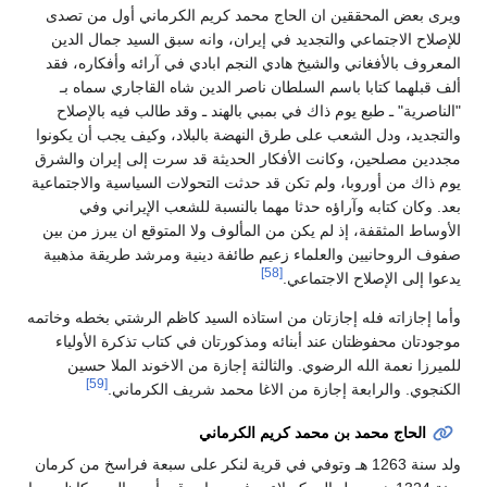
ويرى بعض المحققين ان الحاج محمد كريم الكرماني أول من تصدى
للإصلاح الاجتماعي والتجديد في إيران، وانه سبق السيد جمال الدين
المعروف بالأفغاني والشيخ هادي النجم ابادي في آرائه وأفكاره، فقد
ألف قبلهما كتابا باسم السلطان ناصر الدين شاه القاجاري سماه بـ
"الناصرية" ـ طبع يوم ذاك في بمبي بالهند ـ وقد طالب فيه بالإصلاح
والتجديد، ودل الشعب على طرق النهضة بالبلاد، وكيف يجب أن يكونوا
مجددين مصلحين، وكانت الأفكار الحديثة قد سرت إلى إيران والشرق
يوم ذاك من أوروبا، ولم تكن قد حدثت التحولات السياسية والاجتماعية
بعد. وكان كتابه وآراؤه حدثا مهما بالنسبة للشعب الإيراني وفي
الأوساط المثقفة، إذ لم يكن من المألوف ولا المتوقع ان يبرز من بين
صفوف الروحانيين والعلماء زعيم طائفة دينية ومرشد طريقة مذهبية
[58]
يدعوا إلى الإصلاح الاجتماعي.
وأما إجازاته فله إجازتان من استاذه السيد كاظم الرشتي بخطه وخاتمه
موجودتان محفوظتان عند أبنائه ومذكورتان في كتاب تذكرة الأولياء
للميرزا نعمة الله الرضوي. والثالثة إجازة من الاخوند الملا حسين
[59]
الكنجوي. والرابعة إجازة من الاغا محمد شريف الكرماني.
الحاج محمد بن محمد كريم الكرماني
ولد سنة 1263 هـ وتوفي في قرية لنكر على سبعة فراسخ من كرمان