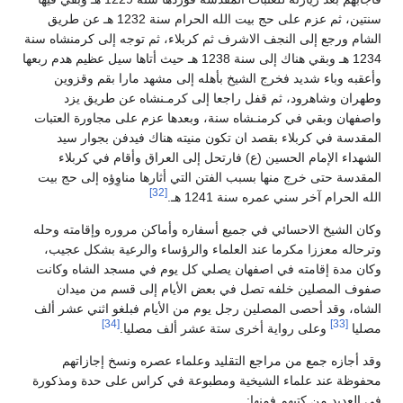
سنتين، ثم عزم على حج بيت الله الحرام سنة 1232 هـ عن طريق
الشام ورجع إلى النجف الاشرف ثم كربلاء، ثم توجه إلى كرمنشاه سنة
1234 هـ وبقي هناك إلى سنة 1238 هـ حيث أتاها سيل عظيم هدم ربعها
وأعقبه وباء شديد فخرج الشيخ بأهله إلى مشهد مارا بقم وقزوين
وطهران وشاهرود، ثم قفل راجعا إلى كرمـنشاه عن طريق يزد
واصفهان وبقي في كرمنـشاه سنة، وبعدها عزم على مجاورة العتبات
المقدسة في كربلاء بقصد ان تكون منيته هناك فيدفن بجوار سيد
الشهداء الإمام الحسين (ع) فارتحل إلى العراق وأقام في كربلاء
المقدسة حتى خرج منها بسبب الفتن التي أثارها مناوِؤه إلى حج بيت
[32]
الله الحرام آخر سني عمره سنة 1241 هـ.
وكان الشيخ الاحسائي في جميع أسفاره وأماكن مروره وإقامته وحله
وترحاله معززا مكرما عند العلماء والرؤساء والرعية بشكل عجيب،
وكان مدة إقامته في اصفهان يصلي كل يوم في مسجد الشاه وكانت
صفوف المصلين خلفه تصل في بعض الأيام إلى قسم من ميدان
الشاه، وقد أحصى المصلين رجل يوم من الأيام فبلغو اثني عشر ألف
[34]
[33]
مصليا
وعلى رواية أخرى ستة عشر ألف مصليا.
وقد أجازه جمع من مراجع التقليد وعلماء عصره ونسخ إجازاتهم
محفوظة عند علماء الشيخية ومطبوعة في كراس على حدة ومذكورة
في العديد من كتبهم فمنها: