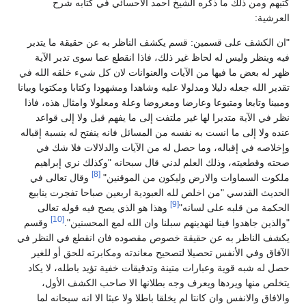
كتبهم ومن ذلك ما ذكره الشيخ احمد الاحسائي في كتابه شرح
العرشية:
"ان الكشف على قسمين: قسم يكشف الناظر به عن حقيقة ما يتدبر
فيه وينظر وليس له لحاظ غير ذلك، فاذا انقطع عما سوى تدبر الآية
ظهر له بعض ما فيها من الآيات والعنوانات لان كل شيء خلقه الله في
تقدير الله جعله دليلا ومدلولا عليه وشاهدا ومشهودا وكتابا ومكتوبا وبيانا
ومبينا وتابعا ومتبوعا وعارضا ومعروضا وعلة ومعلولا وامثال هذه، فاذا
نظر في الآية متدبرا لها غير ملتفت إلى ما يفهم قبل ولا إلى قواعد
عنده ولا إلى ما انست به نفسه من المسائل فانه ينفتح له بنسبة إقباله
وإخلاصه في إقباله، وما حصل له من الآيات والدلالات فلا شك في
صحته وقطعيته، وذلك العلم لدني قال سبحانه "وكذلك نري إبراهيم
[8]
ملكوت السماوات والارض وليكون من الموقنين"
وقال تعالى في
الحديث القدسي "من اخلص لله العبودية اربعين صباحا تفجرت ينابيع
[9]
الحكمة من قلبه على لسانه"
وهذا هو الذي يصح فيه قوله تعالى
[10]
"والذين جاهدوا فينا لنهدينهم سبلنا وان الله لمع المحسنين".
وقسم
يكشف الناظر به عن حقيقة خصوص مقصوده فان انقطع في النظر في
الآفاق وفي الأنفس تحصيلا لتصحيح معاندته ومكابرته للحق أو للغير
حصل له شبه قوية وعبارات متينة وتدقيقات خفية تؤيد باطله، لا يكاد
يتخلص منها ويردها ويعرف وجه بطلانها الا صاحب الكشف الأول،
والافاق والانفس وان كانتا لم يخلقا باطلا ولا عبثا الا انه سبحانه لما