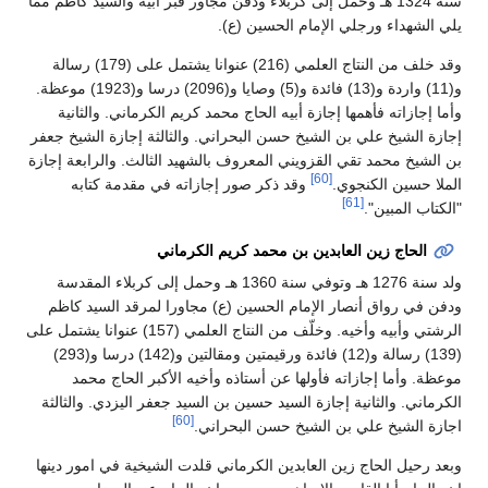
سنة 1324 هـ وحمل إلى كربلاء ودفن مجاور قبر أبيه والسيد كاظم مما
يلي الشهداء ورجلي الإمام الحسين (ع).
وقد خلف من النتاج العلمي (216) عنوانا يشتمل على (179) رسالة
و(11) واردة و(13) فائدة و(5) وصايا و(2096) درسا و(1923) موعظة.
وأما إجازاته فأهمها إجازة أبيه الحاج محمد كريم الكرماني. والثانية
إجازة الشيخ علي بن الشيخ حسن البحراني. والثالثة إجازة الشيخ جعفر
بن الشيخ محمد تقي القزويني المعروف بالشهيد الثالث. والرابعة إجازة
[60]
الملا حسين الكنجوي.
وقد ذكر صور إجازاته في مقدمة كتابه
[61]
"الكتاب المبين".
الحاج زين العابدين بن محمد كريم الكرماني
ولد سنة 1276 هـ وتوفي سنة 1360 هـ وحمل إلى كربلاء المقدسة
ودفن في رواق أنصار الإمام الحسين (ع) مجاورا لمرقد السيد كاظم
الرشتي وأبيه وأخيه. وخلّف من النتاج العلمي (157) عنوانا يشتمل على
(139) رسالة و(12) فائدة ورقيمتين ومقالتين و(142) درسا و(293)
موعظة. وأما إجازاته فأولها عن أستاذه وأخيه الأكبر الحاج محمد
الكرماني. والثانية إجازة السيد حسين بن السيد جعفر اليزدي. والثالثة
[60]
اجازة الشيخ علي بن الشيخ حسن البحراني.
وبعد رحيل الحاج زين العابدين الكرماني قلدت الشيخية في امور دينها