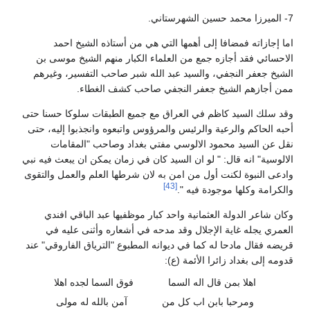
7- الميرزا محمد حسين الشهرستاني.
اما إجازاته فمضافا إلى أهمها التي هي من أستاذه الشيخ احمد
الاحسائي فقد أجازه جمع من العلماء الكبار منهم الشيخ موسى بن
الشيخ جعفر النجفي، والسيد عبد الله شبر صاحب التفسير، وغيرهم
ممن أجازهم الشيخ جعفر النجفي صاحب كشف الغطاء.
وقد سلك السيد كاظم في العراق مع جميع الطبقات سلوكا حسنا حتى
أحبه الحاكم والرعية والرئيس والمرؤوس واتبعوه وانجذبوا إليه، حتى
نقل عن السيد محمود الالوسي مفتي بغداد وصاحب "المقامات
الالوسية" انه قال: " لو ان السيد كان في زمان يمكن ان يبعث فيه نبي
وادعى النبوة لكنت أول من امن به لان شرطها العلم والعمل والتقوى
[43]
والكرامة وكلها موجودة فيه ".
وكان شاعر الدولة العثمانية واحد كبار موظفيها عبد الباقي افندي
العمري يجله غاية الإجلال وقد مدحه في أشعاره وأثنى عليه في
قريضه فقال مادحا له كما في ديوانه المطبوع "الترياق الفاروقي" عند
قدومه إلى بغداد زائرا الأئمة (ع):
اهلا بمن قال اله السما
فوق السما لجده اهلا
ومرحبا بابن اب كل من
آمن بالله له مولى