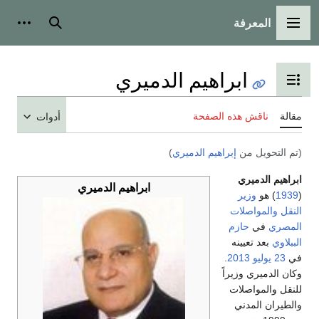
المعرفة
القائمة الرئيسية
بحث
أدوات
ابراهيم الدميري
تبديل عرض جدول المحتويات
مقالة
ناقش هذه الصفحة
أدوات
(تم التحويل من
إبراهيم الدميري
)
ابراهيم الدميري
ابراهيم الدميري
(
1939
) هو
وزير
النقل والمواصلات
المصري
في
حازم
الببلاوي
بعد تعيينه
في
23 يوليو
2013
.
وكان الدميري وزيراً
للنقل والمواصلات
والطيران المدني