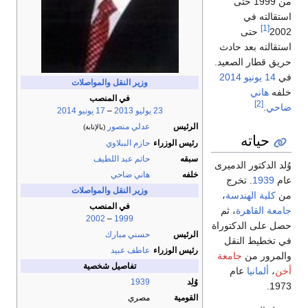
من 1999 حتى
استقالته في
[1]
2002
حتى
استقالته بعد حادث
حريق قطار الصعيد.
في
14 يونيو
2014
وزير النقل والمواصلات
خلفه
هاني
في المنصب
[2]
ضاحي
.
23 يوليو
2013
–
17 يونيو
2014
الرئيس
عدلي منصور
(بالإنابة)
حياته
رئيس الوزراء
حازم الببلاوي
سبقه
حاتم عبد اللطيف
وُلد الدكتور الدميرى
خلفه
هاني ضاحي
عام
1939
. تخرج
وزير النقل والمواصلات
من
كلية الهندسة
،
في المنصب
جامعة القاهرة
، ثم
2002
–
1999
حصل على الدكتوراة
الرئيس
حسني مبارك
في تخطيط النقل
رئيس الوزراء
عاطف عبيد
والمرور من
جامعة
تفاصيل شخصية
أخن
،
ألمانيا
عام
وُلِد
1939
1973.
القومية
مصري