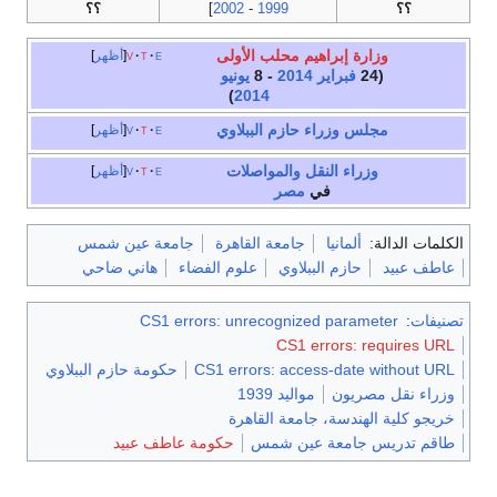
؟؟
1999
-
2002
]
؟؟
وزارة إبراهيم محلب الأولى
e
t
v
أظهر
(24
فبراير
2014
- 8
يونيو
)
2014
مجلس وزراء
حازم الببلاوي
e
t
v
أظهر
وزراء النقل والمواصلات
e
t
v
أظهر
في
مصر
الكلمات الدالة:
ألمانيا
جامعة القاهرة
جامعة عين شمس
عاطف عبيد
حازم الببلاوي
علوم الفضاء
هاني ضاحي
تصنيفات
:
CS1 errors: unrecognized parameter
CS1 errors: requires URL
CS1 errors: access-date without URL
حكومة حازم الببلاوي
وزراء نقل مصريون
مواليد 1939
خريجو كلية الهندسة، جامعة القاهرة
طاقم تدريس جامعة عين شمس
حكومة عاطف عبيد