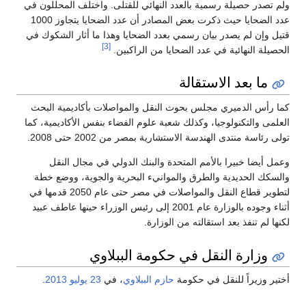
ولم تصدر حصيلة رسمية بالعدد النهائي للقتلى. واختلف المحللون في
عدد الضحايا حيث ذكرت بعض المصادر أن عدد الضحايا يتجاوز 1000
قتيل وإن لم يصدر بيان رسمي بعدد الضحايا وهذا ما أثار الشكوك في
[3]
الحصيلة النهائية في عدد الضحايا من الراكبين.
ما بعد الاستقالة
كما رأس الدميري مجلس بحوث النقل والمواصلات بأكاديمية البحث
العلمى والتكنولوجيا، وكذلك شعبة علوم الفضاء بنفس الأكاديمية، كما
تولى رئاسة منتدى الهندسة الاستشارية بمصر من 2002 حتى 2008.
وعمل أيضا خبيرا بالأمم المتحدة والبنك الدولي في مجال النقل
والسكك الحديدية والطرق والموانيء البحرية والجوية، ووضع خطة
لتطوير قطاع النقل والمواصلات في مصر حتى عام 2050 قدمها في
أثناء وجوده بالوزارة عام 2001 إلى رئيس الوزراء حينها عاطف عبيد
لكنها لم تنفذ بعد استقالته من الوزارة.
وزارة النقل في حكومة الببلاوي
أختير وزيراً للنقل في حكومة
حازم الببلاوي
، في
23 يوليو
2013
.