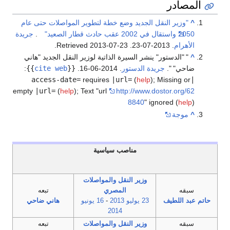
المصادر
^
"وزير النقل الجديد وضع خطة لتطوير المواصلات حتى عام
2050 واستقال في 2002 عقب حادث قطار الصعيد"
.
جريدة
الأهرام
. 2013-07-23
. Retrieved
2013-07-23
.
^
"
"الدستور" ينشر السيرة الذاتية لوزير النقل الجديد "هاني
ضاحي"
".
جريدة الدستور
. 2014-06-16.
{{
cite web
}}
:
requires
|url=
(
help
)
;
Missing or
|access-date=
empty
|url=
(
help
)
;
Text "url
http://www.dostor.org/62
8840
" ignored (
help
)
^
موجة
مناصب سياسية
وزير النقل والمواصلات
سبقه
المصري
تبعه
حاتم عبد اللطيف
23 يوليو
2013
-
16 يونيو
هاني ضاحي
2014
سبقه
وزير النقل والمواصلات
تبعه