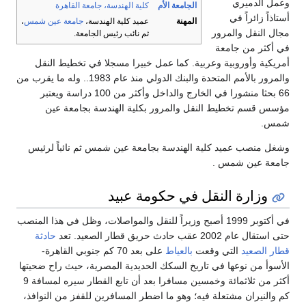
وعمل الدميري
الجامعة الأم
كلية الهندسة، جامعة القاهرة
أستاذاً زائراً في
المهنة
عميد كلية الهندسة،
جامعة عين شمس
،
مجال النقل والمرور
ثم نائب رئيس الجامعة.
في أكثر من جامعة
أمريكية وأوروبية وعربية. كما عمل خبيرا مسجلا في تخطيط النقل
والمرور بالأمم المتحدة والبنك الدولي منذ عام 1983.. وله ما يقرب من
66 بحثا منشورا في الخارج والداخل وأكثر من 100 دراسة ويعتبر
مؤسس قسم تخطيط النقل والمرور بكلية الهندسة بجامعة عين
شمس.
وشغل منصب عميد كلية الهندسة بجامعة عين شمس ثم نائباً لرئيس
جامعة عين شمس .
وزارة النقل في حكومة عبيد
في أكتوبر 1999 أصبح وزيراً للنقل والمواصلات، وظل في هذا المنصب
حتى استقال عام 2002 عقب حادث حريق قطار الصعيد. تعد
حادثة
قطار الصعيد
التي وقعت
بالعياط
على بعد 70 كم جنوبي القاهرة-
الأسوأ من نوعها في تاريخ السكك الحديدية المصرية، حيث راح ضحيتها
أكثر من ثلاثمائة وخمسين مسافرا بعد أن تابع القطار سيره لمسافة 9
كم والنيران مشتعلة فيه؛ وهو ما اضطر المسافرين للقفز من النوافذ،