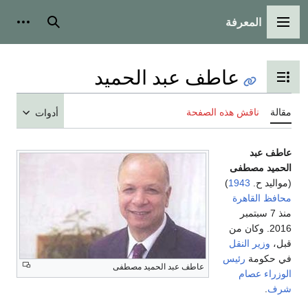
المعرفة
القائمة الرئيسية
بحث
أدوات
عاطف عبد الحميد
تبديل عرض جدول المحتويات
مقالة
ناقش هذه الصفحة
أدوات
عاطف عبد
الحميد مصطفى
(مواليد ح.
1943
)
محافظ القاهرة
منذ 7 سبتمبر
2016. وكان من
قبل،
وزير النقل
في حكومة
رئيس
عاطف عبد الحميد مصطفى
الوزراء
عصام
شرف
.