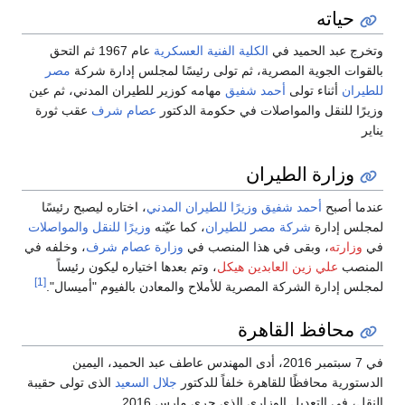
حياته
وتخرج عبد الحميد في
الكلية الفنية العسكرية
عام 1967 ثم التحق
بالقوات الجوية المصرية، ثم تولى رئيسًا لمجلس إدارة شركة
مصر
للطيران
أثناء تولى
أحمد شفيق
مهامه كوزير للطيران المدني، ثم عين
وزيرًا للنقل والمواصلات في حكومة الدكتور
عصام شرف
عقب ثورة
يناير
وزارة الطيران
عندما أصبح
أحمد شفيق
وزيرًا للطيران المدني
، اختاره ليصبح رئيسًا
لمجلس إدارة
شركة مصر للطيران
، كما عيّنه
وزيرًا للنقل والمواصلات
في
وزارته
، وبقى في هذا المنصب في
وزارة عصام شرف
، وخلفه في
المنصب
علي زين العابدين هيكل
، وتم بعدها اختياره ليكون رئيساً
[1]
لمجلس إدارة الشركة المصرية للأملاح والمعادن بالفيوم "أميسال".
محافظ القاهرة
في 7 سبتمبر 2016، أدى المهندس عاطف عبد الحميد، اليمين
الدستورية محافظًا للقاهرة خلفاً للدكتور
جلال السعيد
الذى تولى حقيبة
النقل، في التعديل الوزاري الذي جرى مارس 2016.