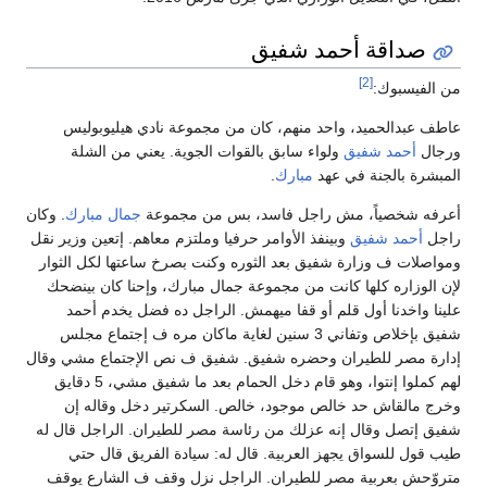
صداقة أحمد شفيق
[2]
من الفيسبوك:
عاطف عبدالحميد، واحد منهم، كان من مجموعة نادي هيليوبوليس
ورجال
أحمد شفيق
ولواء سابق بالقوات الجوية. يعني من الشلة
المبشرة بالجنة في عهد
مبارك
.
أعرفه شخصياً، مش راجل فاسد، بس من مجموعة
جمال مبارك
. وكان
راجل
أحمد شفيق
وبينفذ الأوامر حرفيا وملتزم معاهم. إتعين وزير نقل
ومواصلات ف وزارة شفيق بعد الثوره وكنت بصرخ ساعتها لكل الثوار
لإن الوزاره كلها كانت من مجموعة جمال مبارك، وإحنا كان بينضحك
علينا واخدنا أول قلم أو قفا ميهمش. الراجل ده فضل يخدم أحمد
شفيق بإخلاص وتفاني 3 سنين لغاية ماكان مره ف إجتماع مجلس
إدارة مصر للطيران وحضره شفيق. شفيق ف نص الإجتماع مشي وقال
لهم كملوا إنتوا، وهو قام دخل الحمام بعد ما شفيق مشي، 5 دقايق
وخرج مالقاش حد خالص موجود، خالص. السكرتير دخل وقاله إن
شفيق إتصل وقال إنه عزلك من رئاسة مصر للطيران. الراجل قال له
طيب قول للسواق يجهز العربية. قال له: سيادة الفريق قال حتي
متروّحش بعربية مصر للطيران. الراجل نزل وقف ف الشارع يوقف