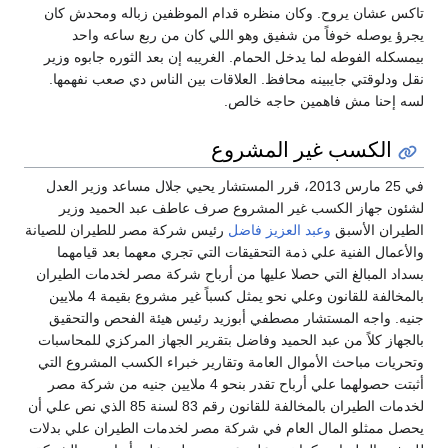
تاكس عشان يروح. وكان منظره قدام الموظفين زباله ومحدش كان
يجرؤ يوصله خوفاً من شفيق وهو اللي كان من ربع ساعه واحد
بيمسكله الفوطه لما يدخل الحمام. الغريبه إن بعد الثوره جابوه وزير
نقل ودلوقتي جايبينه محافظ. العلاقات بين الناس دي صعب نفهمها.
لسه إحنا مش فاهمين حاجه خالص.
الكسب غير المشروع
في 25 مارس 2013، قرر المستشار يحيي جلال مساعد وزير العدل
لشئون جهاز الكسب غير المشروع صرف عاطف عبد الحميد وزير
الطيران الأسبق
وعبد العزيز فاضل
رئيس شركة مصر للطيران للصيانة
والأعمال الفنية علي ذمة التحقيقات التي تجري معهما بعد قيامهما
بسداد المبالغ التي حصلا عليها من أرباح شركة مصر لخدمات الطيران
بالمخالفة للقانون وعلي نحو يمثل كسباً غير مشروع بقيمة 4 ملايين
جنيه. واجه المستشار مصطفي أبوزيد رئيس هيئة الفحص والتحقيق
بالجهاز كلاً من عبد الحميد وفاضل بتقرير الجهاز المركزي للمحاسبات
وتحريات مباحث الأموال العامة وتقارير خبراء الكسب المشروع التي
أثبتت حصولهما علي أرباح تقدر بنحو 4 ملايين جنيه من شركة مصر
لخدمات الطيران بالمخالفة للقانون رقم 83 لسنة 85 الذي نص علي أن
يحصل ممثلو المال العام في شركة مصر لخدمات الطيران علي بدلات