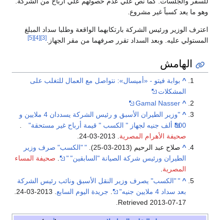
للسفر والجلسات. كما نص علي عدم حصولهم علي أرباح من الشركة.
وهو ما يعد كسباً غير مشروع.
اعترف الوزير ورئيس الشركة بارتكابهما الواقعة وطلبا سداد المبلغ
[5]
[4]
[3]
المستولي عليه. وبعد السداد تقرر صرفهما من مقر الجهاز.
الهامش
^
بوابة فيتو - «أميسال»: نتواصل مع العمال للتغلب على
المشكلات
Gamal Nasser
^
^
"وزير الطيران الأسبق و رئيس الشركة يسددان 4 ملايين و
800 ألف جنيه لجهاز " الكسب " قيمة أرباح غير مستحقة"
.
صحيفة الأهرام المصرية
. 2013-03-24.
^
صلاح عبد الرحيم (2013-03-25).
"
"الكسب" صرف وزير
الطيران ورئيس شركة الصيانة "السابقين"
"
.
صحيفة المساء
المصرية
.
^
"
"الكسب" يصرف وزير النقل الأسبق ونائب رئيس الشركة
بعد سداد 4 ملايين جنيه"
.
جريدة اليوم السابع
. 2013-03-24
.
.
Retrieved
2013-07-17