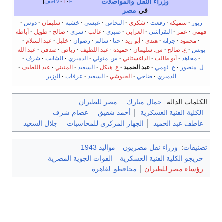
وزراء النقل والمواصلات
e
t
v
أخف
في
مصر
زيور
سميكة
رفعت
شكري
النحاس
عيسى
خشبة
سليمان
دوس
فهمي
عمر
النقراشي
العرابي
صبري
غالب
سري
صالح
طويل
أباظة
محمود
جرانة
هندي
أبو زيد
حنا
سالم
رضوان
خليل
عبد السلام
يونس
ع. صالح
س. سليمان
حميدة
عبد اللطيف
رياض
صدقي
عبد الله
مجاهد
أبو طالب
الداغستاني
س. متولي
الدميري
الشايب
شرف
ل. منصور
ع. فهمي
عبد الحميد
ع. هيكل
السعيد
المتيني
عبد اللطيف
الدميري
ضاحي
الجيوشي
السعيد
عرفات
الوزير
الكلمات الدالة:
جمال مبارك
مصر للطيران
الكلية الفنية العسكرية
أحمد شفيق
عصام شرف
عاطف عبد الحميد
الجهاز المركزي للمحاسبات
جلال السعيد
تصنيفات
:
وزراء نقل مصريون
مواليد 1943
خريجو الكلية الفنية العسكرية
القوات الجوية المصرية
رؤساء مصر للطيران
محافظو القاهرة