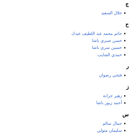
ج
جلال السعيد
ح
حاتم محمد عبد اللطيف عبدك
حسن صبري باشا
حسين سري باشا
حمدي الشايب
ر
فتحي رضوان
ز
زهير جرانة
أحمد زيور باشا
س
جمال سالم
سليمان متولي