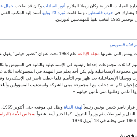
أنور السادات
وكان قد صاحب
جمال عبد
حرب فلسطين
، ولما قامت
ثورة 23 يوليو
أسند إليه المكتب الفني 
للمهندسين لدورتين.
يم قناة السويس
 يونس التي نشرتها
مجلة الإذاعة
عام 1958 تحت عنوان "عصير حياتي" يقول عن تأميم القناة:
ميم كنا ثلاث مجموعات إحداها رئيسية في الإسماعيلية والثانية في السويس والثا
 مجموعة الإسماعيلية ولم يكن أحد يعلم سر المهمة في المجموعات الثلاث غير
ت ووصلنا الإسماعيلية بعد ظهر يوم التأميم فلما خطب ناصر في الإسكندرية و
ن إخوان لكم..»، دخلت مع المجموعة مبنى الشركة واستدعيت المسؤولين وأبلغته
روا أمامي وطلبوا مني تأمين حياتهم.
»
لهيئة القناة
وظل 
لنقل والمواصلات ثم وزيراً للبترول، كما اختير أيضا عضواً
بمجلس الأمة (البرلم
19.
خصية