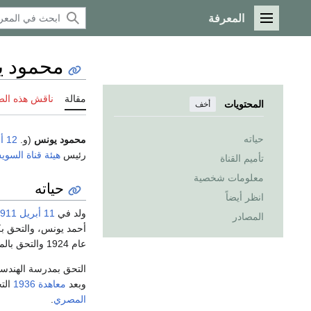
المعرفة
القائمة الرئيسية
محمود 
مقالة
ناقش هذه ال
المحتويات
أخف
حياته
محمود يونس
(و.
12 أبريل
رئيس
هيئة قناة السو
تأميم القناة
معلومات شخصية
حياته
انظر أيضاً
ولد في
11 أبريل
911
المصادر
أحمد يونس، والتحق ب
عام 1924 والتحق بالمدرسة الخديوية ونال الكفاءة في 1928 ثم البكالوريا عام 1930.
التحق بمدرسة الهندسة
وبعد
معاهدة 1936
الت
المصري
.