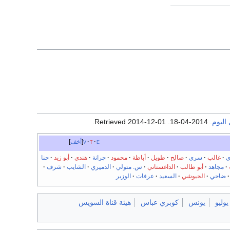
اليوم
. 2014-04-18
. Retrieved
2014-12-01
.
e
t
v
أخف
ي
غالب
سري
صالح
طويل
أباظة
محمود
جرانة
هندي
أبو زيد
حنا
مجاهد
أبو طالب
الداغستاني
س. متولي
الدميري
الشايب
شرف
ضاحي
الجيوشي
السعيد
عرفات
الوزير
يونس
كوبري عباس
هيئة قناة السويس