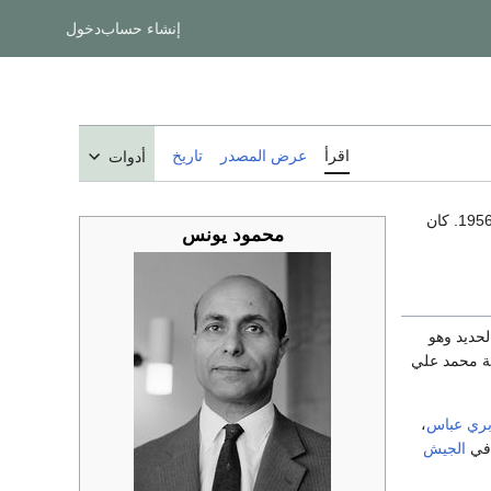
إنشاء حساب
دخول
اقرأ
عرض المصدر
تاريخ
أدوات
في 26 يوليو 1956. كان
محمود يونس
لحديد وهو
سة محمد علي
ري عباس
،
 في
الجيش