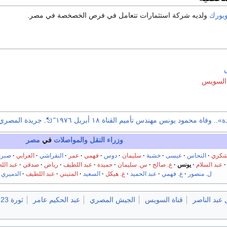
ويورك
ولديه شركة استثمارات تتعامل في فرص الخصخصة في مصر.
س
ة السويس
.. وفاة محمود يونس مهندس تأميم القناة ١٨ أبريل ١٩٧٦"
.
جريدة المصري 
وزراء النقل والمواصلات
في
مصر
كري
النحاس
عيسى
خشبة
سليمان
دوس
فهمي
عمر
النقراشي
العرابي
صبر
عبد السلام
يونس
ع. صالح
س. سليمان
حميدة
عبد اللطيف
رياض
صدقي
عبد الله
ل. منصور
ع. فهمي
عبد الحميد
ع. هيكل
السعيد
المتيني
عبد اللطيف
الدميري
عبد الناصر
قناة السويس
الجيش المصري
عبد الحكيم عامر
ثورة 23 يوليو