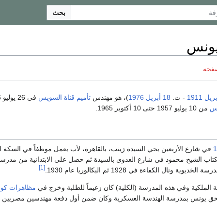
بحث
يونس
صفحة
1911
- ت.
18 أبريل
1976
)، هو مهندس
تأميم
قناة السويس
يس
من 10 يوليو 1957 حتى 10 أكتوبر 1965.
1
في شارع الأربعين بحي السيدة زينب، بالقاهرة، لأب يعمل موظفاً في السكة ا
كتاب الشيخ محمود في شارع العدوي بالسيدة ثم حصل على الابتدائية من مدر
[1]
 الملكية وفي هذه المدرسة (الكلية) كان زعيماً للطلبة وخرج في
مظاهرات كوب
حق يونس بمدرسة الهندسة العسكرية وكان ضمن أول دفعة مهندسين مصريين