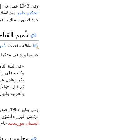
وفي 1943 عمل في إدارة العمليات الحربية وكان زميلا للملازم
الحكيم عامر
منذ 1948 وشارك في
جرد قصور الملك، وفي نوفمبر 1953 انتخب نقيبا 
تأميم القناة
مقالة مفصلة
:
تأم
حسبما ورد في مذكرات
«
في ليلة التأ
وكنت على رأس
بكر وعادل عز
ثم قال: «والآ
بالعربية وانها
وفي يوليو 1957، صدر قرار ناصر بتعيين يونس رئيساً
لرئيس الوزراء لشؤون ا
البستان ببورسعيد
عام 1964 حتى وفاته في 18 أبريل 76
معلومات ش