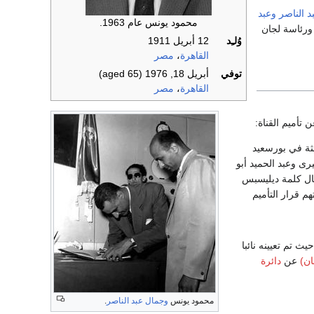
 الناصر
وعبد
محمود يونس عام 1963.
ورئاسة لجان
وُلـِد
12 أبريل 1911
القاهرة
،
مصر
توفي
أبريل 18, 1976
(aged 65)
القاهرة
،
مصر
لثة في بورسعيد
ى وعبد الحميد أبو
قال كلمة ديليسبس
م قرار التأميم
في موقعه حتى أكتوبر 1965، حيث تم تعيينه نائبا
ان)
عن
دائرة
محمود يونس
وجمال عبد الناصر
.