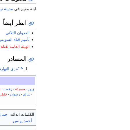
ابنه مقيم في
مدينة ني
انظر أيضاً
العدوان الثلاثي
تأميم قناة السوي
الهيئة العامة لقنا
المصادر
^
"«زي النهاردة»
زيور
سميكة
رفعت
ش
سالم
رضوان
خليل
الكلمات الدالة:
جمال 
أحمد يونس