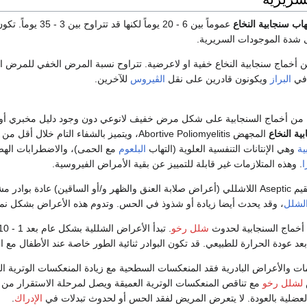
هاب سنجابية النخاع
عموماً بين 6 - 20 يوماً لكنها قد تتراوح بين 3 - 35 يوماً. تكون الاستجابة لخمج
لى شدة الموجودات السريرية.
ي
البراز
ويكونون قادرين على نقل
الڤيروس
للآخرين.
كون حوالي 74 - 8٪ من أخماج السنجابية على شكل مرض خفيف لانوعي دون وجود دلیل م
ية النخاع
المجهض Abortive Poliomyelitis، ويتميز بالشف
ية
وهي الإنتانات التنفسية العلوية (التهاب
البلعوم
مع الحمى)، والاضطرابات الهض
ا
. وهذه المتلازمات غير قابلة للتمييز عن بقية الأمراض الفيروسية.
يتلو التهاب السحايا العقيم Aseptic اللاشللي (أعراض صلابة العنق والظهر و/أو السا
لشلل
، وقد يحدث أيضا زيادة أو شذوذ في الحس. وتدوم هذه الأعراض بشكل نموذجي من 2 - 10 أيام، يتب
شلل رخو
ة الحرارة للطبيعي. قد تكون البوادر ثنائية الطور خاصة عند الأطفال مع اعراض بدئية صغرى مف
ات والأعراض البادرية فقد المنعكسات السطحية مع زيادة المنعكسات الوترية ال
لشلل رخو
مع تناقص المنعكسات الوترية العميقة ويصل لمرحلة الاستقرار من دو
 العضلية بالعودة. لا يتعرض المريض لفقد الحس أو لحدوث تبدلات في
الإدراك
.