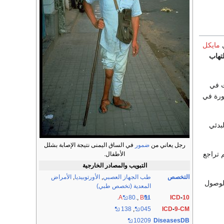
ي
مايكل
لتهاب
ت في
ورة في
بدئي
رجل يعاني من
ضمور
في الساق اليمنى نتيجة الإصابة بشلل
م تراجع
الأطفال.
التبويب والمصادر الخارجية
التخصص
طب الجهاز العصبي
,
الأورتوبيديا
,
الأمراض
لوصول
المعدية (تخصص طبي)
A
80.
,
B
91.
ICD
-
10
138
,
045
ICD
-
9-CM
10209
DiseasesDB