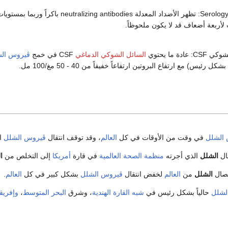
الفحوص المصلية Serology: تظهر الأضدا
 لأربعة أضعاف قد لا يكون ملحوظاً.
دة ما يحتوي
السائل الشوكي الدماغي
CSF في خمج
ڤيروس ال
ئيس) مع ارتفاع البروتين ارتفاعاً خفيفاً من 40 - 50 مغ/100 مل.
الشلل
في وقت من الأوقات في كل
العالم
، وقد توقف انتقال
ڤيروس الشلل
ا
ال
الشلل
الذي أجرته
منظمة الصحة العالمية
في قارة
أمريكا
إلى التخلص من
ا
ئصال
الشلل
من
العالم
لخفض انتقال
ڤيروس الشلل
بشكل كبير في كل
العالم
.
لشلل
حالياً بشكل رئيس في
شبه القارة الهندية
، وشرق
البحر المتوسط
،
وإفريقي