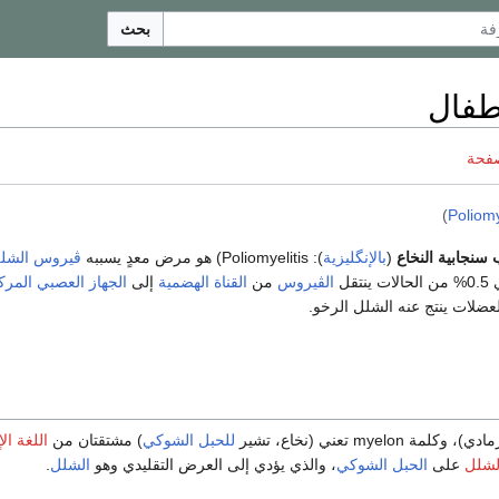
بحث
طفال
صفحة
)
Poliomy
ب سنجابية النخاع
(
بالإنگليزية
): Poliomyelitis) هو مرض معدٍ يسببه
ڤيروس الشل
الڤيروس
من
القناة الهضمية
إلى
الجهاز العصبي المر
عضلات ينتج عنه الشلل الرخو.
للحبل الشوكي
) مشتقتان من
اللغة ال
لشلل
على
الحبل الشوكي
، والذي يؤدي إلى العرض التقليدي وهو
الشلل
.