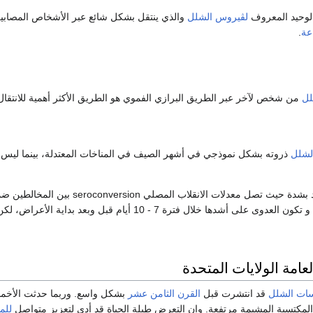
لوحيد المعروف
لڤيروس الشلل
والذي ينتقل بشكل شائع عبر الأشخاص المصابين
عة
.
لل
من شخص لآخر عبر الطريق البرازي الفموي هو الطريق الأكثر أهمية للانتقا
لشلل
ذروته بشكل نموذجي في أشهر الصيف في المناخات المعتدلة، بينما ليس ل
لعامة الولايات المتحدة
ات الشلل
قد انتشرت قبل
القرن الثامن عشر
بشكل واسع. وربما حدثت الأخماج 
 المكتسبة المشيمة مرتفعة. وإن التعرض طيلة الحياة قد أدى لتعزيز متواصل
للم