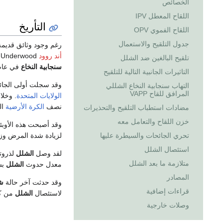
الخصائص
اللقاح المعطل IPV
التأريخ
اللقاح الفموي OPV
جدول التلقيح والاستعمال
رغم وجود وثائق قديم
أند روود
Michael Underwood كان أول من وصف ضعف الطرفين السفليين عند الأطفال المصابين
تلقيح البالغين ضد الشلل
سنجابية النخاع
في عا
التاثيرات الجانبية التالية للتلقيح
وقد سجلت أولى الجا
التهاب سنجابية النخاع الشللي
المرافق للقاح VAPP
الولايات المتحدة
. وخلا
نصف
الكرة الأرضية
ال
مضادات استطباب التلقيح والتحذيرات
خزن اللقاح والتعامل معه
وقد أصبحت هذه الأوبئة
لزيادة شدة المرض وزي
تحري الجائحات والسيطرة عليها
استئصال الشلل
لقد وصل
الشلل
لذروت
متلازمة ما بعد الشلل
معدل حدوث
الشلل
بس
المصادر
وقد حدثت آخر حالة
ش
قراءات إضافية
لاستئصال
الشلل
من ك
وصلات خارجية