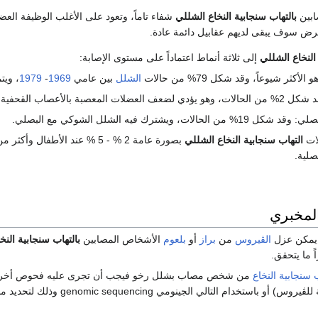
ابين
بالتهاب سنجابية النخاع الشللي
شفاء تاماً، وتعود على الأغلب الوظيفة الع
النخاع الشللي
إلى ثلاثة أنماط اعتماداً على مستوى الإصابة:
كثر شيوعاً، وقد شكل 79% من حالات
الشلل
بين عامي
1969
-
1979
، ويت
 المعصبة بالأعصاب القحفية.
ات، ويشترك فيه الشلل الشوكي مع البصلي.
لات
التهاب سنجابية النخاع الشللي
لمخبري
 يمكن عزل
الڤيروس
من
براز
أو
بلعوم
الأشخاص المصابين
بالتهاب سنجابية النخ
 ما يتحقق.
سنجابية النخاع