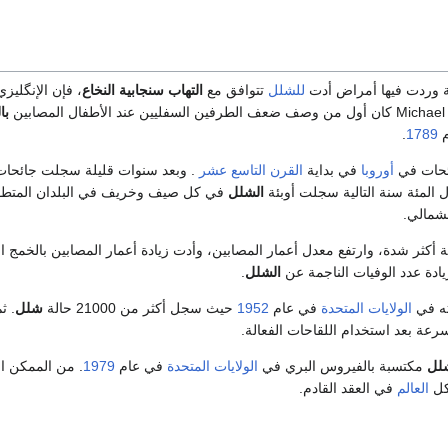
ة وردت فيها أمراض أدت
للشلل
تتوافق مع
التهاب سنجابية النخاع
، فإن الإنگليز
با
م
1789
.
ئحات في
أوروبا
في بداية
القرن التاسع عشر
. وبعد سنوات قليلة سجلت جائحا
ل المئة سنة التالية سجلت أوبئة
الشلل
في كل صيف وخريف في البلدان المتط
شمالي.
 أكثر شدة، وارتفع معدل أعمار المصابين، وأدت زيادة أعمار المصابين بالخمج ال
ادة عدد الوفيات الناجمة عن
الشلل
.
ه في
الولايات المتحدة
في عام
1952
حيث سجل أكثر من 21000 حالة
شلل
. ث
رعة بعد استخدام اللقاحات الفعالة.
لل
مكتسبة بالفيروس البري في
الولايات المتحدة
في عام
1979
. من الممكن ا
ل
العالم
في العقد القادم.