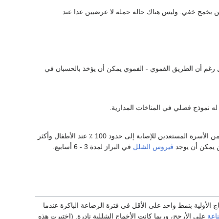
 بخمج خفي. وليس هناك حالة حملة لا عرضيين عدا عند
ل رغم أن الطريق الفموي - الفموي يمكن أن يؤخذ بالحسبان في
ه نموذج فصلي في المناخات المدارية.
معد بشدة حيث تصل معدلات الانقلاب المصلي seroconversion بين المخالطين ضمن الأسرة المستعدين للإصابة إلى حدود 100 ٪ عند الأطفال وأكثر
ڤيروس الشلل
في البراز لمدة 3 - 6 أسابيع.
الأولية بنمط واحد على الأقل في فترة الرضاعة الباكرة عندما
ناعة
على الأرجح، وربما كانت الأخماج الشللية نادرة. (اختبرت هذه