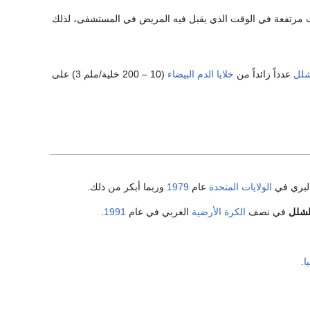
د المعدلة neutralizing antibodies باكراً وربما بمستويات مرتفعة في الوقت الذي يقبل فيه المريض في المستشفى، لذلك
شلل
عدداً زائداً من
خلايا الدم البيضاء
(10 – 200 خلية/ملم 3) على
لبري في
الولايات المتحدة
عام
1979
وربما أبكر من ذلك.
لشلل
في نصف
الكرة الأرضية
الغربي في عام
1991
.
ا
.