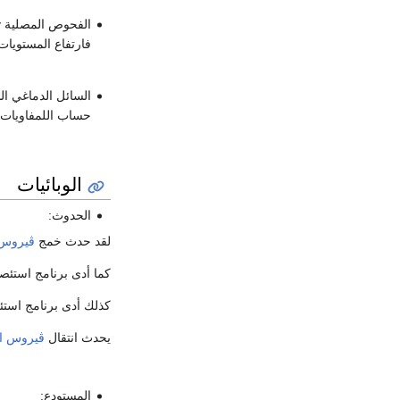
فارتفاع المستويات
السائل الدماغي الشوكي CSF: عا
حساب اللمفاويات بشكل ر
الوبائيات
الحدوث:
لقد حدث خمج
ڤيروس 
كما أدى برنامج استئص
كذلك أدى برنامج است
يحدث انتقال
ڤيروس ا
المستودع: