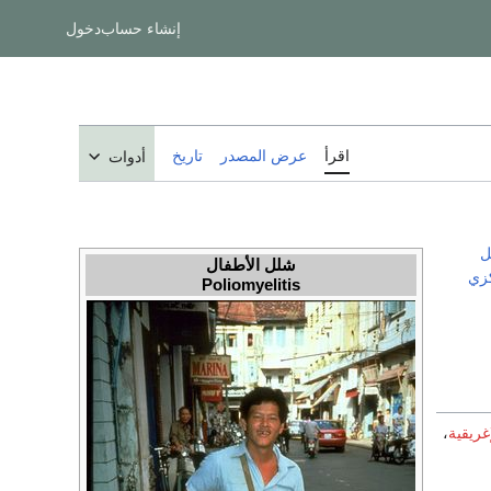
إنشاء حساب
دخول
اقرأ
عرض المصدر
تاريخ
أدوات
ل
شلل الأطفال
كزي
Poliomyelitis
إغريقية
،