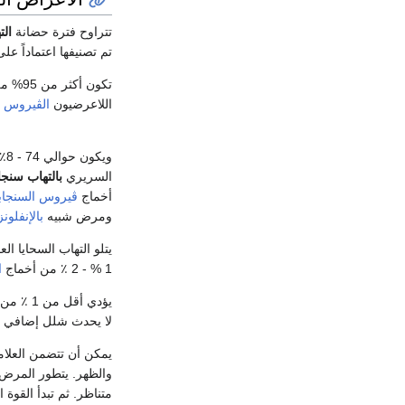
تتراوح فترة حضانة
الت
تم تصنيفها اعتماداً ع
اللاعرضيون
الڤيروس
ف
وي
السريري
بالتهاب سنجاب
أخماج
ڤيروس السنجاب
ومرض شبيه
بالإنفلونز
1 % - 2 ٪ من أخماج
ا
يؤدي أقل من 1 ٪ من أخماج السنجابية لحدوث
لا يحدث شلل إضافي بعد عود
يمكن أن تتضمن العلام
والظهر. يتطور المرض
متناظر. ثم تبدأ القوة