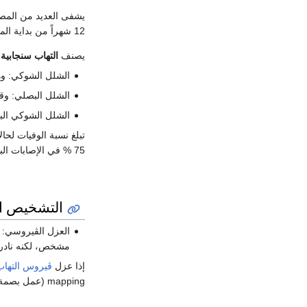
يشفى العديد من المص
12 شهراً من بداية المرض سوف يبقى لديهم عقابيل دائمة عادة.
يصنف
التهاب سنجابية 
الشلل الشوكي: وهو الأ
الشلل البصلي: وقد شكل 2% من الحالات، وهو يؤدي لضعف العضلات
الشلل الشوكي البصلي: وقد شكل 19% من الحال
تبلغ نسبة الوفيات لحا
75 % في الإصابات البصلية.
التشخيص ا
العزل الڤيروسي:
مشخص، لكنه نادراً
إذا عزل
ڤيروس التهاب 
mapping (عمل بصمة للڤيروس) أو باستخدام التالي الجينومي genomic sequencing وذلك لتحديد ما إذا كان