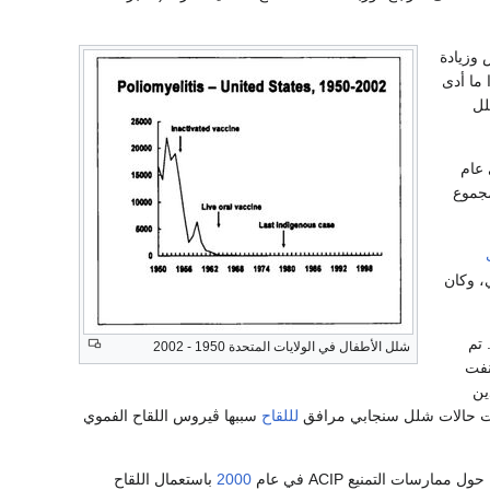
وزيادة
ما أدى
- 20 الف حالة شلل
جموع
ي السنة. تم
شلل الأطفال في الولايات المتحدة 1950 - 2002
نفت
ين
لللقاح
سببها ڤيروس اللقاح الفموي
2000
باستعمال اللقاح