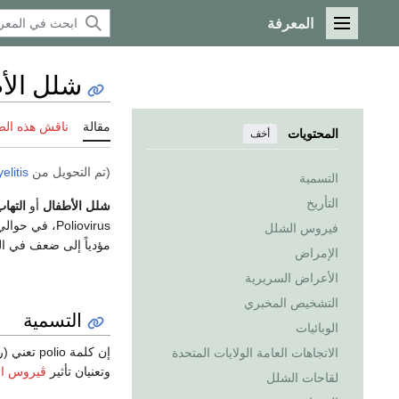
المعرفة
القائمة الرئيسية
شلل الأ
مقالة
ناقش هذه ال
المحتويات
أخف
(تم التحويل من
elitis
التسمية
التأريخ
شلل الأطفال
أو
التها
Poliovirus، في حوالي 0.5% من الحالات ينتقل
فيروس الشلل
مؤدياً إلى ضعف في ال
الإمراض
الأعراض السريرية
التشخيص المخبري
التسمية
الوبائيات
إن كلمة polio تعني (رمادي)، وكلمة myelon تعني (نخاع، تشير
الاتجاهات العامة الولايات المتحدة
وتعنيان تأثير
ڤيروس ا
لقاحات الشلل