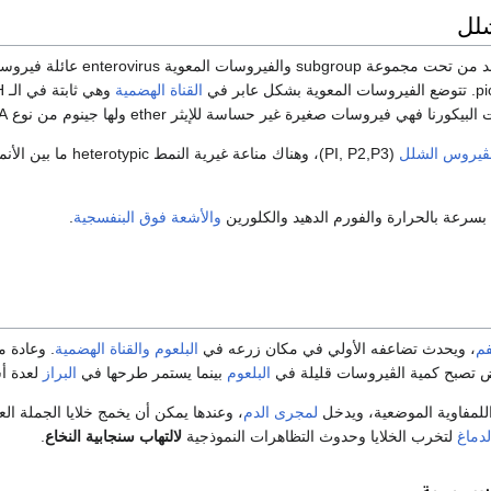
لل
هو واحد من تحت مجموعة subgroup والفيروسات المعوية enterovirus 
القناة الهضمية
وهي ث
نا فهي فيروسات صغيرة غير حساسة للإيثر ether ولها جينوم من نوع RNA.
ڤيروس الشلل
(PI, P2,P3)، وهناك مناعة غيرية النمط heterotypic م
بسرعة بالحرارة والفورم الدهيد والكلورين
والأشعة فوق البنفسجية
.
فم
، ويحدث تضاعفه الأولي في مكان زرعه في
البلعوم
والقناة الهضمية
. وعادة م
ض تصبح كمية الڤيروسات قليلة في
البلعوم
بينما يستمر طرحها في
البراز
لعدة أس
للمفاوية الموضعية، ويدخل
لمجرى الدم
، وعندها يمكن أن يخمج خلايا الجملة ال
دماغ
لتخرب الخلايا وحدوث التظاهرات النموذجية
لالتهاب سنجابية النخاع
.
سريرية