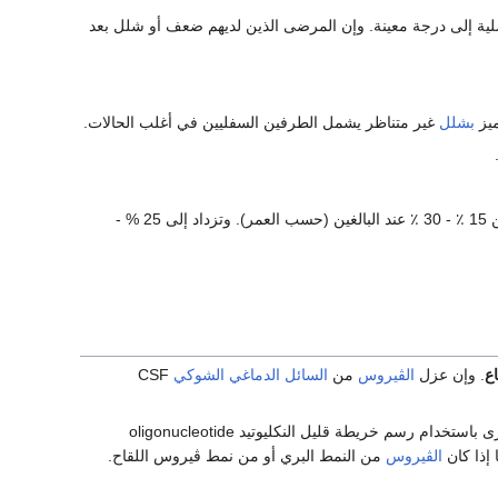
ضلية إلى درجة معينة. وإن المرضى الذين لديهم ضعف أو شلل بعد
ميز
بشلل
غير متناظر يشمل الطرفين السفليين في أغلب الحالات.
بصورة عامة 2 % - 5 % عند الأطفال وأكثر من 15 ٪ - 30 ٪ عند البالغين (حسب العمر). وتزداد إلى 25 % -
اع
. وإن عزل
الڤيروس
من
السائل الدماغي الشوكي
CSF
من شخص مصاب بشلل رخو فيجب أن تجرى عليه فحوص أخرى باستخدام رسم خريطة قليل النكليوتيد oligonucleotide
الڤيروس
من النمط البري أو من نمط ڤيروس اللقاح.