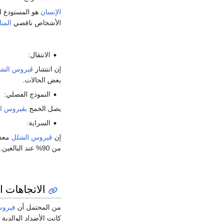
الإنسان
هو المستودع ا
الأشخاص ناقصي
المنا
الانتقال:
إن انتشار
ڤيروس الش
بعض الحالات.
النموذج الفصلي:
يصل الخمج
بڤيروس ا
السراية:
إن
ڤيروس الشلل
من 90% عند البالغين. و تكون العدوى على أشدها خلال فترة 7 - 10 أيام قبل وبعد بداية الأعراض، لكن يمكن أن يوجد
الاتجاهات ا
من المحتمل أن
فيروس
كانت الأضداد الوالدية