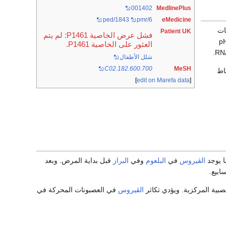
001402
MedlinePlus
ped/1843
pmr/6
eMedicine
عائلة فيروسات
Patient UK
فشل عرض الخاصية P1461: لم يتم
ابتة في الـ pH
العثور على الخاصية P1461.
شلل الأطفال
C02.182.600.700
MeSH
ا بين الأنماط
]
edit on Marefa data
[
ا يوجد
الڤيروس
في
البلعوم
وفي
البراز
قبل بداية المرض. وبعد
ابيع.
عصبية المركزية. ويؤدي تكاثر
الڤيروس
في العصبونات المحركة في