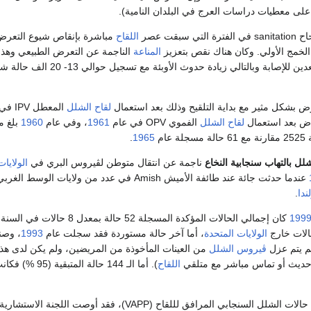
ً على معطيات دراسات العرج في البلدان النامية).
بقت عصر
اللقاح
مباشرة بإنقاص شيوع التعرض 
الخمج الأولي. وكان هناك نقص بتعزيز
المناعة
الناجمة عن التعرض الطبيعي وهذا 
إلى زيادة أعداد المستعدين للإصابة وبالتالي زيادة حدوث الأوبئة مع تسجيل حوالي 13
رض بشكل مثير مع بداية التلقيح وذلك بعد استعمال
لقاح الشلل
المعطل IPV في عام
اض بعد استعمال
لقاح الشلل
الفموي OPV في عام
1961
، وفي عام
1960
بلغ م
ة عام
1965
.
لل
بالتهاب سنجابية النخاع
ناجمة عن انتقال متوطن لڤيروس البري في
الولايات
عندما حدثت جائة عند طائفة الأميش Amish في عدد من ولايات الوسط الغربي، وكان
ندا
.
199
كان إجمالي الحالات المؤكدة المسجلة 52 حالة بمعدل 8 حالات ف
الولايات المتحدة
، أما آخر حالة مستوردة فقد سجلت عام
1993
، وص
لم يتم عزل
ڤيروس الشلل
من العينات المأخوذة من المريضين، ولم يكن لدى هذ
حديث أو تماس مباشر مع متلقي
اللقاح
). أما الـ 144 حالة المتبقية (95 %) فكانت حالات شلل سنجابي مرافق
رافق لللقاح (VAPP)، فقد أوصت اللجنة الاستشارية حول ممارسات التمنيع ACIP في عام