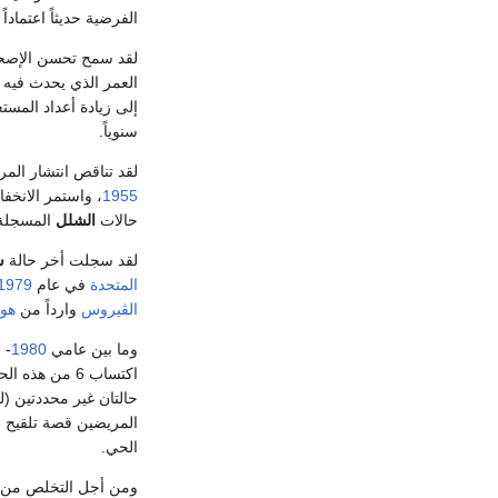
الفرضية حديثاً اعتمادا
لقد سمح تحسن الإصحاح sanitation في الفترة التي س
العمر الذي يحدث فيه 
سنوياً.
لقد تناقص انتشار الم
1955
، واستمر الانخف
حالات
الشلل
المسجلة 2525 مقارنة مع 61 حالة مسجل
لقد سجلت أخر حالة
ش
المتحدة
في عام
1979
الڤيروس
وارداً من
هول
وما بين عامي
1980
-
9
اكتساب 6 من هذه الحالات خارج
حالتان غير محددتين (
المريضين قصة تلقيح 
الحي.
ومن أجل التخلص من حالات الشلل السنجابي الم