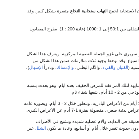
التهاب سنجابية النخاع
متغيرة بشكل كبير، وقد
تكون أكثر من 95% من أخماج سنجابية النخاع خفية او لاعرضية. تتراوح نسبة المرض الخفي للمرض الشللي بين 50:1 إلى 1 :1000 (عادة 200 : 1). يطرح المصابون
خبري أو سريري على غزو الجملة العصبية المركزية. ويعرف هذا الشكل
اء التام خلال أقل من اسبوع. وقد لوحظ وجود ثلاث متلازمات ضمن هذا الشكل من
مية (
الغثيان
والقيء
، والألم البطني،
والإمساك
، ونادراً
الإسهال
)،
قين) عادة بوادر مشابهة لتلك المرافقة للمرض الخفيف بعدة ايام، وهو بحدث بنسبة
عها شفاء تام.
. تبدأ الأعراض الشللية بشكل عام بعد 1 - 10 أيام من الأعراض البادرية، وتتطور خلال 2 - 3 أيام. وبصورة عامة
صولة بفترة 1-7 أيام عن الأعراض الكبرى.
عميقة في البداية، وآلام عضلية شديدة وتشنج في الأطراف
ن حدوث تغيير خلال أيام أو أسابيع، وعادة ما يكون
الشلل
غير