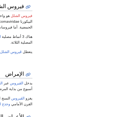
فيروس الش
فيروس الشلل
البيكورنا picomaviridae. تتوضع الفيروسات المعوية بشكل عابر في
الحمضية. أما فيروسات البيكور
هناك 3 أنماط مصلية
ل
المصلية الثلاثة.
يتعطل
ڤيروس الشلل
الإمراض
يدخل
الڤيروس
عبر
ال
أسبوع من بداية المر
يغزو
الڤيروس
النسج ا
القرن الأمامي
وجذع ال
الأعراض ال