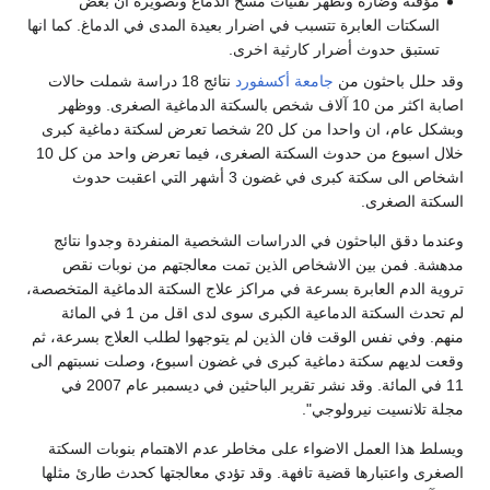
مؤقتة وضارة وتظهر تقنيات مسح الدماغ وتصويره ان بعض
السكتات العابرة تتسبب في اضرار بعيدة المدى في الدماغ. كما انها
تستبق حدوث أضرار كارثية اخرى.
وقد حلل باحثون من
جامعة أكسفورد
نتائج 18 دراسة شملت حالات
اصابة اكثر من 10 آلاف شخص بالسكتة الدماغية الصغرى. ووظهر
وبشكل عام، ان واحدا من كل 20 شخصا تعرض لسكتة دماغية كبرى
خلال اسبوع من حدوث السكتة الصغرى، فيما تعرض واحد من كل 10
اشخاص الى سكتة كبرى في غضون 3 أشهر التي اعقبت حدوث
السكتة الصغرى.
وعندما دقق الباحثون في الدراسات الشخصية المنفردة وجدوا نتائج
مدهشة. فمن بين الاشخاص الذين تمت معالجتهم من نوبات نقص
تروية الدم العابرة بسرعة في مراكز علاج السكتة الدماغية المتخصصة،
لم تحدث السكتة الدماعية الكبرى سوى لدى اقل من 1 في المائة
منهم. وفي نفس الوقت فان الذين لم يتوجهوا لطلب العلاج بسرعة، ثم
وقعت لديهم سكتة دماغية كبرى في غضون اسبوع، وصلت نسبتهم الى
11 في المائة. وقد نشر تقرير الباحثين في ديسمبر عام 2007 في
مجلة تلانسيت نيرولوجي".
ويسلط هذا العمل الاضواء على مخاطر عدم الاهتمام بنوبات السكتة
الصغرى واعتبارها قضية تافهة. وقد تؤدي معالجتها كحدث طارئ مثلها