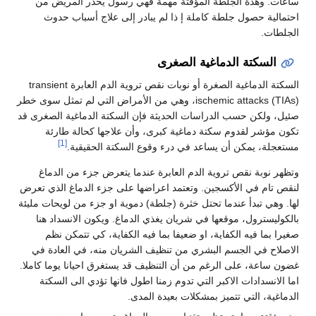
ساعات. وهذة الجلطة المؤقتة مهمة فهي رسول يحذر المريض من
احتمالية حصول جلطة كاملة إ ذا لم يبادر إلى علاج أسباب حدوث
الجلطات.
السكتة الدماغية الصغرى
السكتة الدماغية الصغرة أو نوبات نقص تروية الدم العابرة transient
ischemic attacks (TIAs)، وهي من الأمراض التي لم تمثل سوى خطر
صئيل، ولكن حسب الدراسات الحديثة فإن السكتة الدماغية الصغرى قد
تكون مؤشر لقدوم سكتة دماغية كبرى، وأن علاجها كحالة طارئة
[1]
مستعجلة، يمكن أن يساعد في درء وقوع السكتة الحقيقية.
وتظهر نوبة نقص تروية الدم العابرة عندما يتعرض جزء من الدماغ
لنقص تام في الأكسجين. وتعتمد اعراضها على جزء الدماغ الذي تعرض
لها. وهي تبدأ عندما تحتل خثرة (جلطة) دموية او جزء من لويحات مليئة
بالكوليسترول، موقعها في شريان يغذي الدماغ. ويكون الانسداد هنا
صغيرا بما فيه الكفاية، او ضعيفا بما فيه الكفاية، كي تتمكن نظم
الاصلاح في الجسم البشري من تنظيف الشريان منه، في العادة في
غضون ساعة، على الرغم من أن التنظيف قد يستغرق احيانا يوما كاملا.
اما الانسدادات الاكبر التي تدوم زمنا اطول فانها تؤدي الى السكتة
الدماغية، التي تتميز بمشكلات بعيدة المدى.