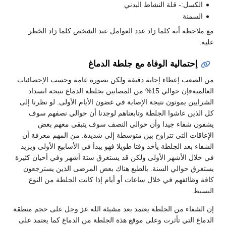
الكسل:- قلة النشاط البدني
السمنة
مع ملاحظة أنه كلما زاد عدد العوامل عند الشخص كلما زاد الخطر
عليه.
إحتمالية الوفاة مع جلطة الدماغ
من الصعب إعطاء إجابة دقيقة ولكن بصورة عامة وحسب الإحصائيات
العالميةفإن حوالي 15% من المصابين بجلطة الدماغ نتيجة انسداد
الشرايين يموتون نتيجة الإصابة في غضون الأيام الأولى. لو نظرنا إلى
كل الذين عاشوا الجلطة وتابعناهم لوجدنا أن حوالي نصفهم سوف
يشفون شفاء جيدا وأن حوالي النصف سوف يتبقى معهم بعض
الإعاقات التي تتراوح بين متوسطة إلى شديدة. من المهم معرفة أن
الشفاء بعد الجلطة يأخذ وقتا طويلا فهو يبدأ في الأسابيع الأولى ويزيد
في خلال الأشهر الأولى ولكن قد يستغرق ستة أشهر وفي أحيان كثيرة
يستغرق حوالي السنة. بالطبع هناك بعض المرضى الذين يسترجعون
كافة وظائفهم في خلال ساعات أو أيام إذا كانت الجلطة من النوع
البسيط.
إن الشفاء من الجلطة يعتمد بعد مشيئة الله عز وجل على حجم منطقة
الدماغ التي تأثرت وعلى موقع هذة الجلطة من الدماغ كما يعتمد على