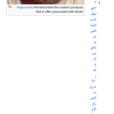
^
Hippocrates
first described the sudden paralysis
"الج
that is often associated with stroke.
لطة
الدم
اغية
الص
غر
ى..
ناقو
س
ال
خ
ط
ر
.
"
جري
دة
الش
رق
الأو