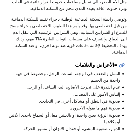
مثل آلام الصدر، الى تقليل مضاعفات حدوث اضرار دائمة في القلب
ودرء حدوث اعاقة بعيدة المدى تنجم عن السكتة الدماغية.
وتوصي رابطة السكتة الدماغية الوطنية باجراء تقييم للسكتة الدماغية
من قبل اختصاصي بها. وقد يأمر هذا الطبيب الاختصاصي باجراء مسح
للدماغ او الشرايين السباتية، وهي الشرايين الرئيسية التي تنقل الدم
الى الدماغ. والتعرف على مسببات النوبات العابرة TIA مهم، وذلك
بهدف التخطيط لإقامة دفاعات قوية ضد نوبة اخرى، او ضد السكتة
الدماغية.
=الأعراض والعلامات
التنمل والضعف في الوجه، الساعد، الرجل، وخصوصا في جهة
واحدة من الجسم.
عدم القدرة على تحريك الأصابع، اليد، الساعد، أو الرجل.
إلتباس الأمور على المصاب.
صعوبة في النطق أو مشاكل أخرى في التحادث.
صعوبة فهم ما يقوله الآخرون.
صعوبة الرؤية بعين واحدة أو بالعينين معا، أو السماع باحدى الأذنين
أو بكلاهما.
الدوار، صعوبة المشي، أو فقدان الاتزان أو تنسيق الحركة.