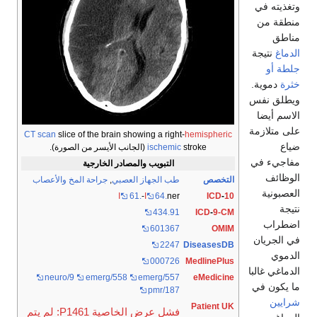
وتغذيته في
منطقة من
مناطق
الدماغ
نتيجة
جلطة أو
خثرة
دموية.
ويطلق نفس
الاسم أيضا
على متلازمة
CT scan
slice of the brain showing a right-
hemispheric
ضياع
stroke (الجانب الأيسر من الصورة).
ischemic
مفاجيء في
التبويب والمصادر الخارجية
الوظائف
التخصص
طب الجهاز العصبي
,
جراحة المخ والأعصاب
العصبونية
I
61.
-
I
64.
ner
ICD
-
10
نتيجة
434.91
ICD
-
9-CM
اضطراب
601367
OMIM
في الجريان
2247
DiseasesDB
الدموي
000726
MedlinePlus
الدماغي غالبا
neuro/9
emerg/558
emerg/557
eMedicine
ما يكون في
pmr/187
شرايين
Patient UK
فشل عرض الخاصية P1461: لم يتم