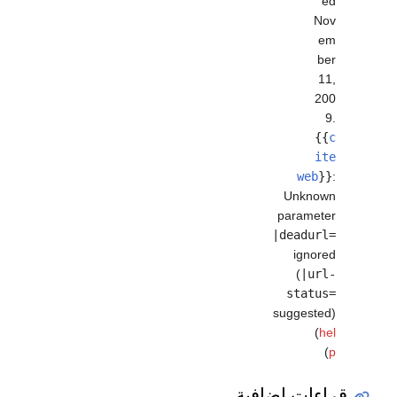
ed
Nov
em
ber
11,
200
9
.
{{
c
ite
web
}}
:
Unknown
parameter
|deadurl=
ignored
(
|url-
status=
suggested)
(
hel
)
p
قراءات إضافية