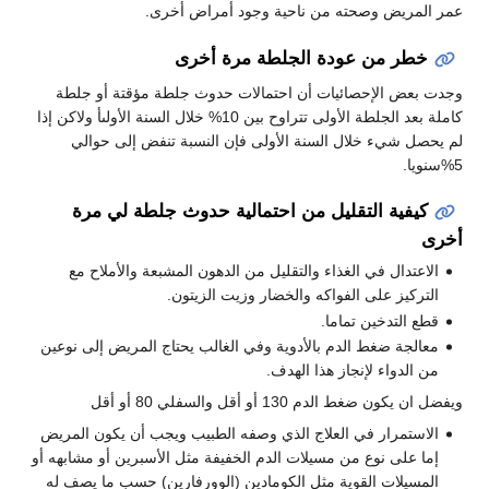
عمر المريض وصحته من ناحية وجود أمراض أخرى.
خطر من عودة الجلطة مرة أخرى
وجدت بعض الإحصائيات أن احتمالات حدوث جلطة مؤقتة أو جلطة
كاملة بعد الجلطة الأولى تتراوح بين 10% خلال السنة الأولىأ ولاكن إذا
لم يحصل شيء خلال السنة الأولى فإن النسبة تنفض إلى حوالي
5%سنويا.
كيفية التقليل من احتمالية حدوث جلطة لي مرة
أخرى
الاعتدال في الغذاء والتقليل من الدهون المشبعة والأملاح مع
التركيز على الفواكه والخضار وزيت الزيتون.
قطع التدخين تماما.
معالجة ضغط الدم بالأدوية وفي الغالب يحتاج المريض إلى نوعين
من الدواء لإنجاز هذا الهدف.
ويفضل ان يكون ضغط الدم 130 أو أقل والسفلي 80 أو أقل
الاستمرار في العلاج الذي وصفه الطبيب ويجب أن يكون المريض
إما على نوع من مسيلات الدم الخفيفة مثل الأسبرين أو مشابهه أو
المسيلات القوية مثل الكومادين (الوورفارين) حسب ما يصف له