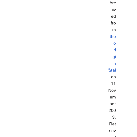
Arc
hiv
ed
fro
m
the
o
ri
gi
n
al
on
11
Nov
em
ber
200
9
.
Ret
riev