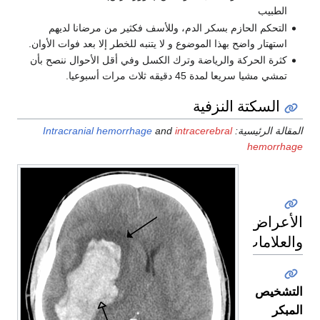
الطبيب
التحكم الحازم بسكر الدم، وللأسف فكثير من مرضانا لديهم
استهتار واضح بهذا الموضوع و لا يتنبه للخطر إلا بعد فوات الأوان.
كثرة الحركة والرياضة وترك الكسل وفي أقل الأحوال ننصح بأن
تمشي مشيا سريعا لمدة 45 دقيقه ثلاث مرات أسبوعيا.
السكتة النزفية
المقالة الرئيسية:
intracerebral
and
Intracranial hemorrhage
hemorrhage
الأعراض
والعلامات
التشخيص
المبكر