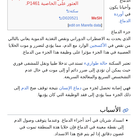
الدماغ
العثور على الخاصية P1461.
وأحيانا يكون
سكتة
في
أوردة
D020521
MeSH
الدماغ
.
]
edit on Marefa data
[
جزء الدماغ
الذي يحدث به الاضطراب الدوراني ونقص التغذية الدموية يعاني بالتالي
من نقص في
الأكسجين
الوارد مع الدم، مما يؤدي لتضرر و موت الخلايا
العصبية في هذا الجزء مؤثرا على وظيفة هذا الجزء من الدماغ.
تعتبر السكتة
حالة طواريء
تستدعى تدخلا طبيا ونقل للمشفى فوري
حيث يمكن أن تؤدي إلى ضرر دائم أو إلى موت في حال عدم
التشخسص السريع والمعالجة السريعة.
فهي إصابة تحصل لجزء من
دماغ
الإنسان
نتيجة توقف ضخ
الدم
إلى
ذلك الجزء مما يؤدي إلى فقد الوظيفة التي كان يؤديها.
الأسباب
انسداد شريان في أحد أجزاء الدماغ. وعندما يتوقف وصول الدم
إلى نقطة معينة في الدماغ فإن خلايا هذة المنطقة تموت في
غضون دقائق إذا لم يتم فتح هذا الانسداد.