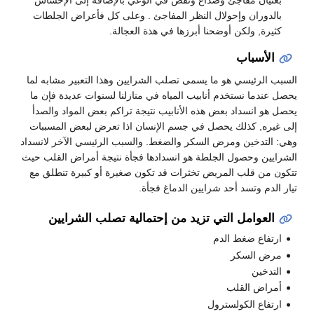
بالدوران وإحولال النظر المفاجئ . وعلى كل فأعراض الجلطات
كثيرة, ولكن أوضحنا أبرزها في هذة العجالة.
الأسباب
السبب الرئيسي هو ما يسمى تصلب الشرايين وهذا التعبير مشابه لما
يحصل عندما نستخدم أنابيب المياه في منازلنا لسنوات عديدة فإن ما
يحصل هو انسداد بعض هذه الأنابيب نتيجة تراكم بعض المواد والصدأ
إلى غيره, كذلك يحصل في جسم الإنسان اذا تعرض لبعض المسببات
وهي: التدخين ومرض السكر والضغط. والسبب الرئيسي الآخر لانسداد
الشرايين وحصول الجلطة هو انسدادها فجأة نتيجة أمراض القلب حيث
تتكون من قلب المريض تخثرات قد تكون صغيرة أو كبيرة تنطلق مع
تيار الدم وتسد أحد شرايين الدماغ فجأة.
العوامل التي تزيد من إحتمالية تصلب الشرايين
ارتفاع ضغط الدم
مرض السكر
التدخين
أمراض القلب
ارتفاع الكولسترول