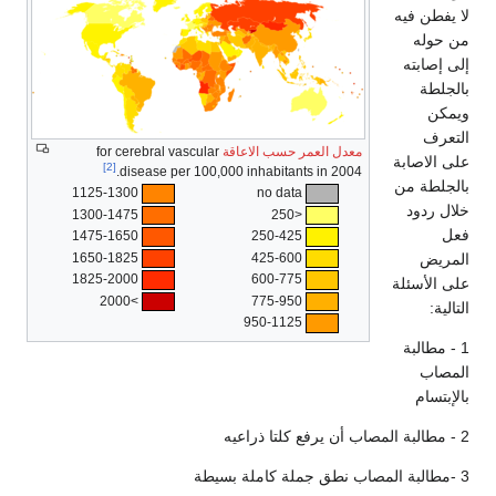
لا يفطن فيه
من حوله
إلى إصابته
بالجلطة
ويمكن
التعرف
معدل العمر حسب الاعاقة
for cerebral vascular
على الاصابة
[2]
disease per 100,000 inhabitants in 2004.
بالجلطة من
1125-1300
no data
خلال ردود
1300-1475
<250
فعل
1475-1650
250-425
1650-1825
425-600
المريض
1825-2000
600-775
على الأسئلة
>2000
775-950
التالية:
950-1125
1 - مطالبة
المصاب
بالإبتسام
2 - مطالبة المصاب أن يرفع كلتا ذراعيه
3 -مطالبة المصاب نطق جملة كاملة بسيطة