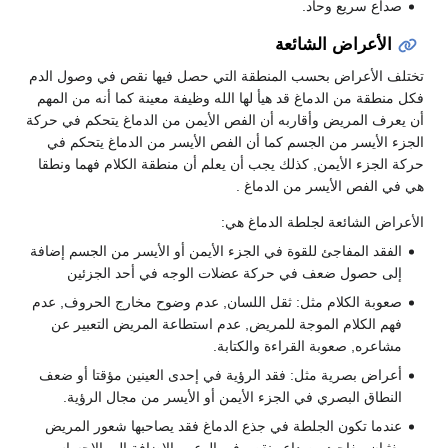
صداع سريع وحاد.
الأعراض الشائعة
تختلف الأعراض بحسب المنطقة التي حصل فيها نقص في وصول الدم
فكل منطقة من الدماغ قد هيأ لها الله وظيفة معينة كما أنه من المهم
أن يعرف المريض وأقاربه أن الفص الأيمن من الدماغ يتحكم في حركة
الجزء الأيسر من الجسم كما أن الفص الأيسر من الدماغ يتحكم في
حركة الجزء الأيمن, كذلك يجب أن يعلم أن منطقة الكلام فهما ونطقا
هي في الفص الأيسر من الدماغ .
الأعراض الشائعة لجلطة الدماغ هي:
الفقد المفاجئ للقوة في الجزء الأيمن أو الأيسر من الجسم إضافة
إلى حصول ضعف في حركة عضلات الوجه في أحد الجزئين
صعوبة الكلام مثل: ثقل اللسان, عدم وضوح مخارج الحروف, عدم
فهم الكلام الموجة للمريض, عدم استطاعة المريض التعبير عن
مشاعره, صعوبة القراءة والكتابة.
أعراض بصرية مثل: فقد الرؤية في إحدى العينين مؤقتا أو ضعف
النطاق البصري في الجزء الأيمن أو الأيسر من مجال الرؤية.
عندما تكون الجلطة في جذع الدماغ فقد يصاحبها شعور المريض
بغثيان مفاجئ وصداع ونقص في الوعي بالإضافة إلى الإحساس