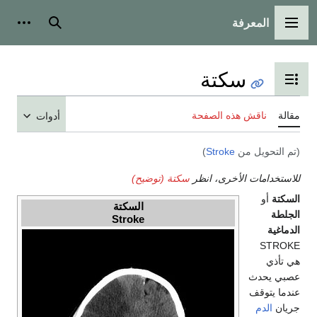
المعرفة
القائمة الرئيسية
بحث
أدوات
سكتة
تبديل عرض جدول المحتويات
مقالة
ناقش هذه الصفحة
أدوات
(تم التحويل من
Stroke
)
للاستخدامات الأخرى، انظر
سكتة (توضيح)
السكتة
أو
السكتة
الجلطة
Stroke
الدماغية
STROKE
هي تأذي
عصبي يحدث
عندما يتوقف
جريان
الدم