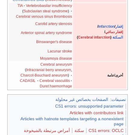
TIA
·
Vertebrobasilar insufficiency
(
Subclavian steal syndrome
)
·
Cerebral venous sinus thrombosis
Carotid artery stenosis
إقفار
/
infarction
/
إقفار دماغي
/
Anterior spinal artery syndrome
السكتة
(
Cerebral infarction
)
Binswanger's disease
Lacunar stroke
Moyamoya disease
Cerebral aneurysm
(
Intracranial berry aneurysm
,
أخرى/عامة
·
)
Charcot-Bouchard aneurysm
CADASIL
·
Cerebral vasculitis
·
Duret haemorrhage
تصنيفات
:
الصفحات بخصائص غير محلولة
CS1 errors: unsupported parameter
Articles with contributors link
Articles with hatnote templates targeting a nonexistent
page
CS1 errors: OCLC
سكتة
أمراض مرتبطة بالشيخوخة