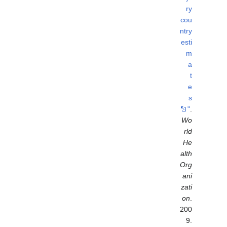
ry
cou
ntry
esti
m
a
t
e
s
"
.
Wo
rld
He
alth
Org
ani
zati
on
.
200
9.