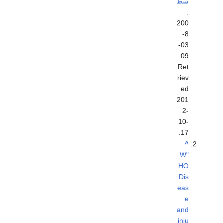
سط
.
200
8-
03-
.
09
Ret
riev
ed
201
2-
10-
.
17
^
"W
HO
Dis
eas
e
and
inju