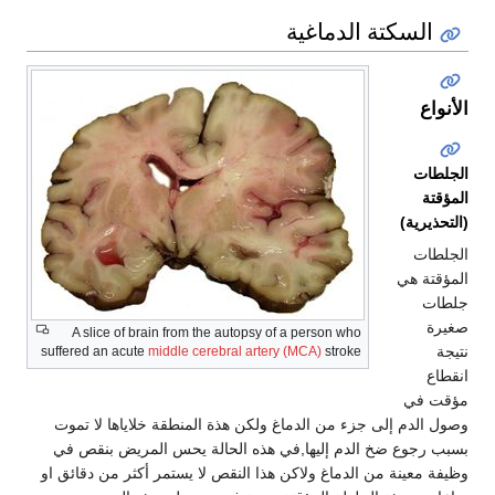
السكتة الدماغية
الأنواع
الجلطات
المؤقتة
(التحذيرية)
الجلطات
المؤقتة هي
جلطات
صغيرة
A slice of brain from the autopsy of a person who
نتيجة
suffered an acute
middle cerebral artery (MCA)
stroke
انقطاع
مؤقت في
وصول الدم إلى جزء من الدماغ ولكن هذة المنطقة خلاياها لا تموت
بسبب رجوع ضخ الدم إليها,في هذه الحالة يحس المريض بنقص في
وظيفة معينة من الدماغ ولاكن هذا النقص لا يستمر أكثر من دقائق او