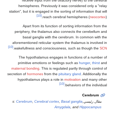
receive input from the olfactory nerve) to the c
hemispheres. Previously it was considered only a 
station", but it is engaged in the sorting of information th
[10]
reach cerebral hemispheres (
neoc
Apart from its function of sorting information f
periphery, the thalamus also connects the cerebell
basal ganglia with the cerebrum. In common wi
aforementioned reticular system the thalamus is invol
[10]
.
wakefullness and consciousness, such as though t
The hypothalamus engages in functions of a num
primitive emotions or feelings such as
hunger
,
thir
maternal bonding
. This is regulated partly through con
secretion of
hormones
from the
pituitary gland
. Additiona
hypothalamus plays a role in
motivation
and many 
[10]
behaviors of the indi
Cerebru
ل رئيسيs:
,
Basal ganglia
,
Cerebral cortex
,
Cerebrum
Amygdala
, and
Hippocamp