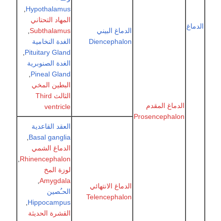
,
Hypothalamus
المهاد التحتاني
غ
الدماغ البيني
Subthalamus
,
Diencephalon
الغدة النخامية
,
Pituitary Gland
الغدة الصنوبرية
,
Pineal Gland
البطين المخي
الثالث Third
الدماغ المقدم
ventricle
Prosencephalon
العقد القاعدية
,
Basal ganglia
الدماغ الشمي
,
Rhinencephalon
لوزة المخ
,
Amygdala
الدماغ الانتهائي
الحـُصين
Telencephalon
,
Hippocampus
القشرة الحديثة