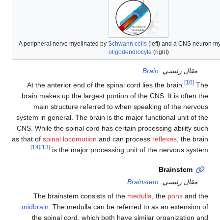
A peripheral nerve myelinated by
Schwann cells
(left) and a CN
oligodendrocyte
(right)
ل رئيسي:
Brain
At the anterior end of the spinal cord lies the brain.
brain makes up the largest portion of the CNS. It is of
main structure referred to when speaking of the n
system in general. The brain is the major functional unit
CNS. While the spinal cord has certain processing abilit
as that of
spinal locomotion
and can process
reflexes
, th
[14]
[13]
is the major processing unit of the nervous s
Brainste
ل رئيسي:
Brainstem
The brainstem consists of the
medulla
, the
pons
an
midbrain
. The medulla can be referred to as an extens
the spinal cord, which both have similar organizati