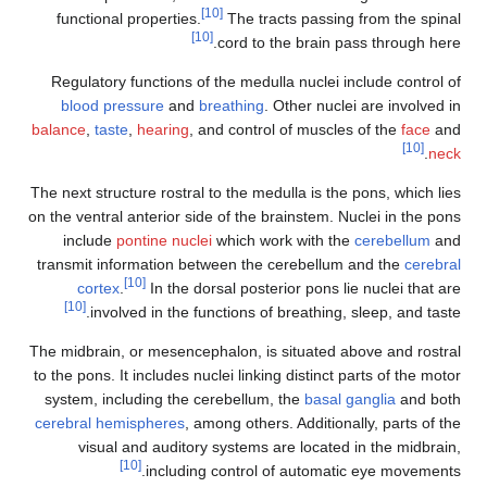
[10]
functional properties.
The tracts passing from the 
[10]
cord to the brain pass through
Regulatory functions of the medulla nuclei include cont
blood pressure
and
breathing
. Other nuclei are invo
balance
,
taste
,
hearing
, and control of muscles of the
fa
The next structure rostral to the medulla is the pons, whi
on the ventral anterior side of the brainstem. Nuclei in t
include
pontine nuclei
which work with the
cerebell
transmit information between the cerebellum and the
ce
[10]
cortex
.
In the dorsal posterior pons lie nuclei t
[10]
involved in the functions of breathing, sleep, and
The midbrain, or mesencephalon, is situated above and r
to the pons. It includes nuclei linking distinct parts of th
system, including the cerebellum, the
basal ganglia
and
cerebral hemispheres
, among others. Additionally, parts
visual and auditory systems are located in the mid
[10]
including control of automatic eye move