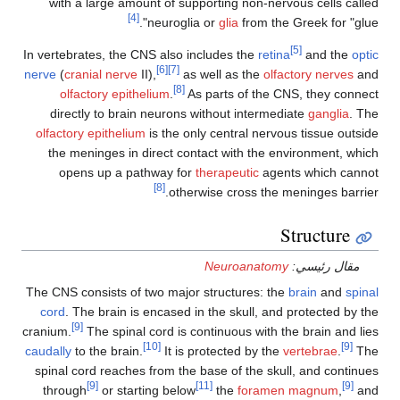
with a large amount of supporting non-nervous cells 
[4]
neuroglia or
glia
from the Greek for 
[5]
In vertebrates, the CNS also includes the
retina
and th
[6]
[7]
nerve
(
cranial nerve
II),
as well as the
olfactory nerv
[8]
olfactory epithelium
.
As parts of the CNS, they c
directly to brain neurons without intermediate
gangli
olfactory epithelium
is the only central nervous tissue o
the meninges in direct contact with the environment,
opens up a pathway for
therapeutic
agents which 
[8]
otherwise cross the meninges ba
Structur
ل رئيسي:
Neuroanatomy
The CNS consists of two major structures: the
brain
and
cord
. The brain is encased in the skull, and protected
[9]
cranium.
The spinal cord is continuous with the brain an
[10]
caudally
to the brain.
It is protected by the
vertebrae
.
spinal cord reaches from the base of the skull, and con
[9]
[11]
through
or starting below
the
foramen magnum
,