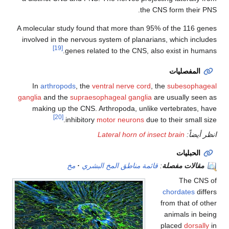
the CNS form thei
A molecular study found that more than 95% of the 116
involved in the nervous system of planarians, which in
[19]
genes related to the CNS, also exist in h
لمفصليات
In
arthropods
, the
ventral nerve cord
, the
subesoph
ganglia
and the
supraesophageal ganglia
are usually s
making up the CNS. Arthropoda, unlike vertebrates
[20]
inhibitory
motor neurons
due to their smal
ضاً:
Lateral horn of insect brain
لحبليات
الات مفصلة
:
قائمة مناطق المخ البشري
مخ
The C
chordates
from that o
animals in
placed
dors