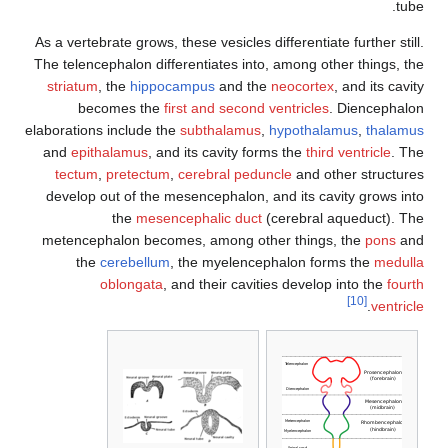
As a vertebrate grows, these vesicles differentiate further
The telencephalon differentiates into, among other thing
striatum
, the
hippocampus
and the
neocortex
, and its
becomes the
first and second ventricles
. Dience
elaborations include the
subthalamus
,
hypothalamus
,
th
and
epithalamus
, and its cavity forms the
third ventricl
tectum
,
pretectum
,
cerebral peduncle
and other stru
develop out of the mesencephalon, and its cavity grow
the
mesencephalic duct
(cerebral aqueduct
metencephalon becomes, among other things, the
po
the
cerebellum
, the myelencephalon forms the
m
oblongata
, and their cavities develop into the
[10]
.
ve