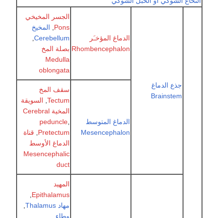
ع الشوكي أو الحبل الشوكي
الجسر المخيخي
Pons
,
المخيخ
الدماغ المؤخـَر
Cerebellum
,
Rhombencephalon
بصلة المخ
Medulla
oblongata
جذع الدماغ
سقف المخ
Brainstem
Tectum
,
السويقة
المخية Cerebral
الدماغ المتوسط
,
peduncle
Mesencephalon
Pretectum
,
قناة
الدماغ الأوسط
Mesencephalic
duct
المهيد
,
Epithalamus
مهاد Thalamus
,
وطاء