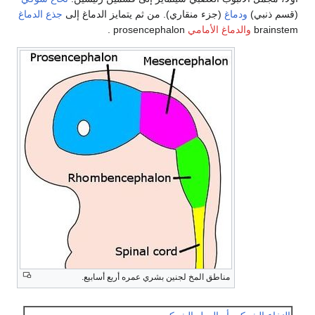
نبي)
ودماغ
(جزء منقاري). من ثم يتمايز الدماغ إلى
جذع الدماغ
bra
والدماغ الأمامي
prosencephalon .
مناطق المخ لجنين بشري عمره أربع أسابيع.