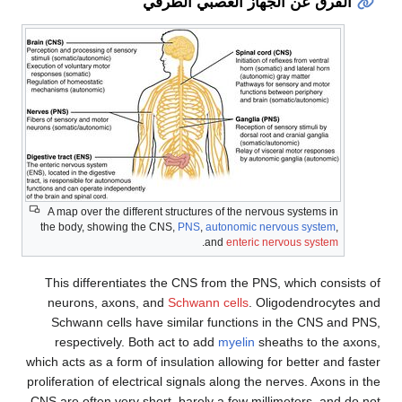
لفرق عن الجهاز العصبي الطرفي
A map over the different structures of the nervous systems in
the body, showing the CNS,
PNS
,
autonomic nervous system
,
.
and
enteric nervous system
This differentiates the CNS from the PNS, which consi
neurons, axons, and
Schwann cells
. Oligodendrocyt
Schwann cells have similar functions in the CNS an
respectively. Both act to add
myelin
sheaths to the 
which acts as a form of insulation allowing for better and
proliferation of electrical signals along the nerves. Axons
CNS are often very short, barely a few millimeters, and 