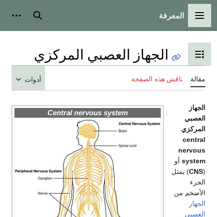
المعرفة
مة الرئيسية
بحث
أدوات شخصية
الجهاز العصبي المركزي
ل عرض جدول المحتويات
ناقش هذه الصفحة
أدوات
Central nervous system
ي
c
ne
s
أو
 يمثل
 من