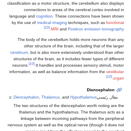
classification as a motor structure, the cerebellum also d
connections to areas of the cerebral cortex invol
language and
cognition
. These connections have been
by the use of
medical imaging
techniques, such as
fun
[10]
.
MRI
and
Positron emission tomo
The body of the cerebellum holds more neurons th
other structure of the brain, including that of the
cerebrum
, but is also more extensively understood than
structures of the brain, as it includes fewer types of di
[10]
neurons.
It handles and processes sensory stimuli,
information, as well as balance information from the
ves
[10]
.
Diencephalo
ل رئيسيs:
Hypothalamus
, and
Thalamus
,
Diencephalon
The two structures of the diencephalon worth noting a
thalamus and the hypothalamus. The thalamus act
linkage between incoming pathways from the peri
nervous system as well as the optical nerve (though it do