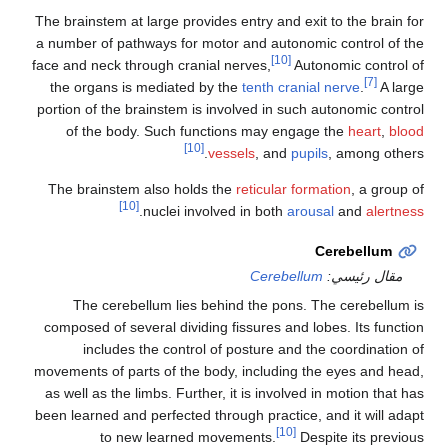
The brainstem at large provides entry and exit to the bra
a number of pathways for motor and autonomic control 
[10]
face and neck through cranial nerves,
Autonomic cont
[7]
the organs is mediated by the
tenth cranial nerve
.
A
portion of the brainstem is involved in such autonomic c
of the body. Such functions may engage the
heart
[10]
vessels
, and
pupils
, among o
The brainstem also holds the
reticular formation
, a g
[10]
.
nuclei involved in both
arousal
and
ale
Cerebellu
ل رئيسي:
Cerebellum
The cerebellum lies behind the pons. The cerebel
composed of several dividing fissures and lobes. Its fu
includes the control of posture and the coordinat
movements of parts of the body, including the eyes and
as well as the limbs. Further, it is involved in motion t
been learned and perfected through practice, and it will
[10]
to new learned movements.
Despite its pr