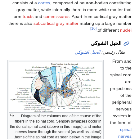
consists of a
cortex
, composed of neuron-bodies consti
gray matter, while internally there is more white matt
form
tracts
and
commissures
. Apart from cortical gray
there is also
subcortical gray matter
making up a large 
[10]
.
of different
لحبل الشوكي
ل رئيسي:
الحبل الشوكي
Fro
spina
proje
peri
n
sys
Diagram of the columns and of the course of the
fibers in the spinal cord. Sensory synapses occur in
the f
the dorsal spinal cord (above in this image), and motor
nerves leave through the ventral (as well as lateral)
horns of the spinal cord as seen below in the image.