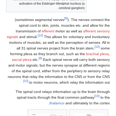
activation of the Eddinger-Westphal nucleus (a
cerebral ganglion).
[9]
(sometimes segmental nerves
). The nerves conne
spinal cord to skin, joints, muscles etc. and allow 
transmission of
efferent
motor as well as
afferent s
[10]
signals
and stimuli.
This allows for voluntary and invol
motions of muscles, as well as the perception of senses. 
[10]
all 31 spinal nerves project from the brain stem,
forming plexa as they branch out, such as the
brachial
[9]
sacral plexa
etc.
Each spinal nerve will carry both s
and motor signals, but the nerves synapse at different r
of the spinal cord, either from the periphery to sensor
neurons that relay the information to the CNS or from t
[10]
to motor neurons, which relay the informatio
The spinal cord relays information up to the brain t
[10]
spinal tracts through the final common pathway
thalamus
and ultimately to the 