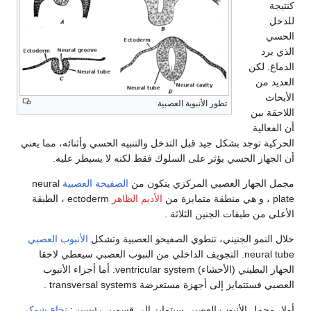
د
 لكن
 من
تطور الأنبوبة العصبية
 بين
الية
 توجد بشكل جيد قبل التدخل والتنبيه الحسي وأثنائه، مما يعني
هاز الحسي يؤثر على السلوك فقط لكنه لا يسيطر عليه.
لجهاز العصبي المركزي يتكون من
الصفيحة العصبية
neural
الأديم الظاهر
ectoderm ، الطبقة
من طبقات الجنين الثلاثة .
لنمو الجنيني، تنطوي الصفيحو العصبية وتشكل
الأنبوب العصبي
neural tube. التجويف الداخلي من النبوب العصبي سيعطي لاحقا
الجهاز البطيني (الأحشاء) ventricular system. أما أجزاء الأنبوب
تتمايز إلى أجهزة مستعرضة transversal systems .
مجمل الأنبوب العصبي سيتمايز إلى قسمين رئيسين:
نخاع شوكي