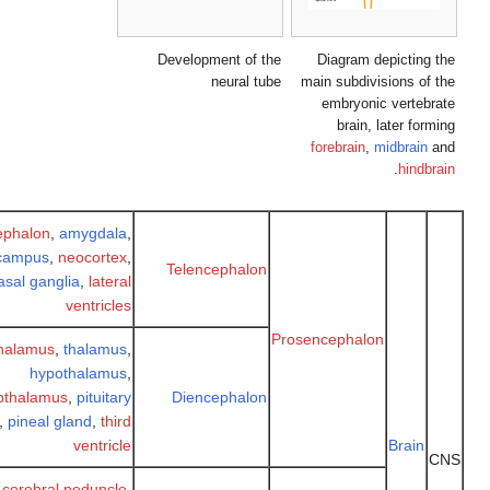
Development of the
Diagram depictin
neural tube
main subdivisions o
embryonic verte
brain, later f
forebrain
,
midbrai
.
hin
Rhinencephalon
,
amygdala
,
hippocampus
,
neocortex
,
Telencephalon
basal ganglia
,
lateral
ventricles
Prosencephalon
Epithalamus
,
thalamus
,
hypothalamus
,
subthalamus
,
pituitary
Diencephalon
gland
,
pineal gland
,
third
ventricle
Brai
Tectum
,
cerebral peduncle
,