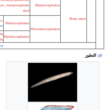
pretectum
,
mesencephalic
Mesencephalon
duct
Brain stem
Pons
,
Metencephalon
cerebellum
Rhombencephalon
Medulla
Myelencephalon
oblongata
Spinal cord
لتطور