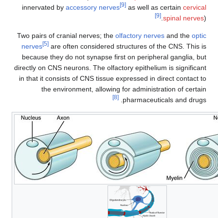
[9]
innervated by
accessory nerves
as well as certain
c
[9]
spinal n
Two pairs of cranial nerves; the
olfactory nerves
and th
[5]
nerves
are often considered structures of the CNS. T
because they do not synapse first on peripheral gangli
directly on CNS neurons. The olfactory epithelium is signi
in that it consists of CNS tissue expressed in direct con
the environment, allowing for administration of 
[8]
pharmaceuticals and 