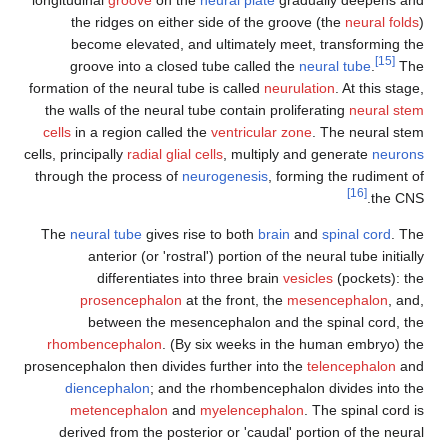
longitudinal
groove
on the
neural plate
gradually deepe
the ridges on either side of the groove (the
neural
become elevated, and ultimately meet, transformi
groove into a closed tube called the
neural tube
.
formation of the neural tube is called
neurulation
. At this
the walls of the neural tube contain proliferating
neura
cells
in a region called the
ventricular zone
. The neura
cells, principally
radial glial cells
, multiply and generate
ne
through the process of
neurogenesis
, forming the rudim
[16]
th
The
neural tube
gives rise to both
brain
and
spinal cor
anterior (or 'rostral') portion of the neural tube in
differentiates into three brain
vesicles
(pockets
prosencephalon
at the front, the
mesencephalo
between the mesencephalon and the spinal cor
rhombencephalon
. (By six weeks in the human embry
prosencephalon then divides further into the
telencephal
diencephalon
; and the rhombencephalon divides in
metencephalon
and
myelencephalon
. The spinal 
derived from the posterior or 'caudal' portion of the