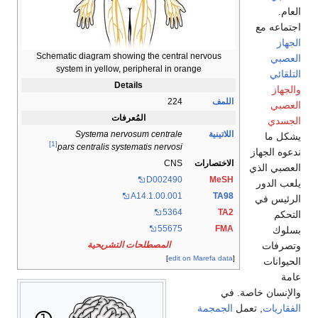
ه مع
Schematic diagram showing the central nervous
system in yellow, peripheral in orange
ي
Details
اللمف
224
المُعرفات
ي
اللاتينية
Systema nervosum centrale
ا
[1]
pars centralis systematis nervosi
لجهاز
الاختصارات
CNS
 الذي
D002490
MeSH
لدور
A14.1.00.001
TA98
 في
5364
TA2
55675
FMA
ات
المصطلحات التشريحية
]
edit on Marefa data
[
ات
ان خاصة. في
ات
, تعمل
الجمجمة