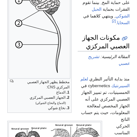
ية المخ, بينما تقوم
ت بحماية
الحبل
ي
, وينتهي كلاهما في
[2]
.
كونات الجهاز
بي المركزي
 الرئيسية:
تشريح
ية التأثير النظري
لعلم
مخطط يظهر الجهاز العصبي
تيك
cybernetics في
المركزي CNS:
يات، تم تمييز الجهاز
1.
الدماغ
2.
الجهاز العصبي المركزي
 المركزي على أنه
(الدماغ والنخاع الشوكي)
 المخصص لمعالجة
3.
نخاع شوكي
مات، حيث يتم حساب
ب