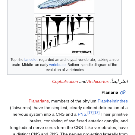
Top: the
lancelet
, regarded an archetypal vertebrate, lacking a tr
brain. Middle: an early
vertebrate
. Bottom: spindle diagram of th
evolution of vertebrates.
ضاً:
Archicortex
and
Cephalization
Planari
Planarians
, members of the phylum
Platyhelm
(flatworms), have the simplest, clearly defined delineati
[17]
[18]
nervous system into a CNS and a
PNS
.
Their pri
brains, consisting of two fused anterior gangl
longitudinal nerve cords form the CNS. Like vertebrates
a distinct CNS and PNS. The nerves projecting laterall