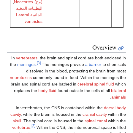
(مخ) Neocortex
,
البطينات المخية
الجانبية Lateral
ventricles
Overvie
In
vertebrates
, the brain and spinal cord are both enclo
[3]
the
meninges
.
The meninges provide
a barrier
to che
dissolved in the blood, protecting the brain fro
neurotoxins
commonly found in food. Within the mening
brain and spinal cord are bathed in
cerebral spinal fluid
replaces the
body fluid
found outside the cells of all
bi
.
a
In vertebrates, the CNS is contained within the
dorsa
cavity
, while the brain is housed in the
cranial cavity
with
skull
. The spinal cord is housed in the
spinal canal
with
[3]
vertebrae
.
Within the CNS, the interneuronal space is 