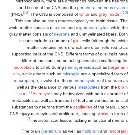
Microscopically, there are differences between the n
and tissue of the CNS and the
peripheral nervous 
[12]
(PNS).
The CNS is composed of
white
and
gray matt
This can also be seen macroscopically on brain tissu
white matter consists of
axons
and
oligodendrocytes
, wh
gray matter consists of
neurons
and unmyelinated fibers
tissues include a number of
glial
cells (although the
matter contains more), which are often referred
supporting cells of the CNS. Different forms of glial cel
different functions, some acting almost as scaffold
neuroblasts
to climb during
neurogenesis
such as
ber
glia
, while others such as
microglia
are a specialized f
macrophage
, involved in the
immune system
of the br
well as the clearance of various
metabolites
from th
[7]
tissue
.
Astrocytes
may be involved with both cleara
metabolites as well as transport of fuel and various ben
substances to neurons from the
capillaries
of the brain
CNS injury astrocytes will proliferate, causing
gliosis
, a 
[7]
neuronal scar tissue, lacking in functional n
The brain (
cerebrum
as well as
midbrain
and
hind