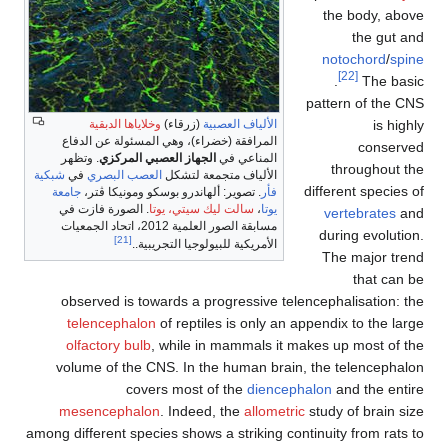
the body,
the g
notochord
[22]
.
The
pattern of t
is
الألياف العصبية
(زرقاء)
وخلاياها الدبقية
المرافقة (خضراء)، وهي المسئولة عن الدفاع
con
المناعي في
الجهاز العصبي المركزي
. وتظهر
througho
الألياف متجمعة لتشكل
العصب البصري
في
شبكية
different spe
فأر
. تصوير: ألهاندرو بوسكو ومونيكا ڤتر،
جامعة
يوتا
،
سالت ليك سيتي، يوتا
. الصورة فازت في
vertebrat
مسابقة الصور العلمية 2012، اتحاد الجمعيات
during evol
[21]
الأمريكية للبيولوجيا التجريبية..
The major
that 
observed is towards a progressive telencephalisatio
telencephalon
of reptiles is only an appendix to th
olfactory bulb
, while in mammals it makes up most 
volume of the CNS. In the human brain, the telence
covers most of the
diencephalon
and the 
mesencephalon
. Indeed, the
allometric
study of brai
among different species shows a striking continuity from r