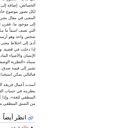
الخصائص، إضافة إلى أن
لكل تصور موضوع خاص 
إلى موجود ما، فقرن ا
التي تصف اسماً ما مكا
شخص واحد وهو أرسطو لك
أدى إلى اختلاط معنى ا
إذا دخلت في قضية. وم
الإنسان والأشياء الما
سماه «النظرية الوصفية
تشير إلى قيمة صدق، فا
فبالتالي يمكن استخدام
أسدت أعمال فريغه الم
بنظريته في حساب الق
المنطقي للغة»، وإذا 
من النسق المنطقي نسق
انظر أيضاً
نظام فرجه