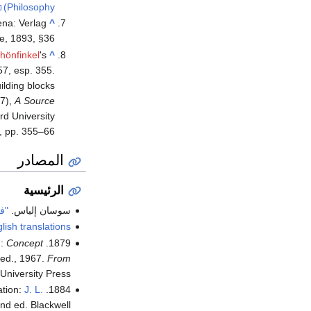
Philosophy)
ena: Verlag
^
, 1893, §36.
hönfinkel
's
^
7, esp. 355.
ilding blocks
7),
A Source
rd University
, pp. 355–66.
المصادر
الرئيسية
سوسان إلياس.
"ف
ish translations.
n:
Concept
1879.
 ed., 1967.
From
University Press.
ation:
J. L.
1884.
2nd ed. Blackwell.