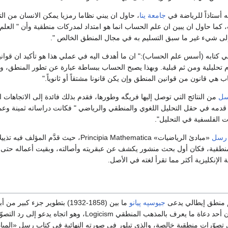
 أستاذاً للرياضة في
جامعة ينا
، حاول ان يبني نظاما رمزيا يمكن الانسان من الت
، كما حاول ان يبين ان علم الحساب انما هو امتداد لمدركات منطقية وأن " العلم
ا إلى شيء غير ما سبق التسليم به في مجال المنطق الخالص ".
 كتابه (أسس علم الحساب):" ان ما أهدف اليه في عملي هذا هو تأكيد ان قوان
 تحليلية ومن ثم قبلية. وبهذا يصبح الحساب ببساطة عبارة عن تطور المنطق، و
هي قانون من قوانين المنطق وإن يكن قانونا مشتقاً أو ثانوياً."
سل
من النتائج التي توصل إليها فريگه وطورها، فقدم بذلك فائدة إلى الاتجاهات ال
قدمه في حقل التحليل اللغوي والمنطقي والرياضي " فكانت دراساته ثمينة وعم
ت الفلسفية في التحليل".
رسل
«مبادئ الرياضيات» Principia Mathematica، حيث قدَّم المؤلف في
منطقية، فكان أول بحث منشور يكشف عن عبقريته وأصالته، وبقيت أعماله حتى
الإنكليزية أكثر مما تقرأ لغته في الأصل.
 منطق إيطالي يدعى
جيوسپه پيانو
ما بين (1858-1932) بتطوير جزء كبير من
المنطق الرياضي، وكان أحد دعاة ما يعرف بالمذهب المنطقي Logicism، وهو اتجاه يدعو إلى 
ى تصوّرات منطقية خالصة، والذي تبلور في صورته النهائية في كتاب رسل «المبا