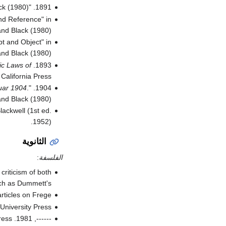
1891. "Funktion und Begriff." Translation: "Function and Concept" in Geach and Black (1980).
nd Reference" in
nd Black (1980).
pt and Object" in
nd Black (1980).
ic Laws of
1893.
 California Press.
uar 1904
.
1904. "Was ist eine Funktion?" in Meyer, S., ed., 1904.
and Black (1980).
Blackwell (1st ed.
1952).
الثانوية
الفلسفة
:
criticism of both
ch as Dummett's.
rticles on Frege.
University Press.
ess.
------, 1981.