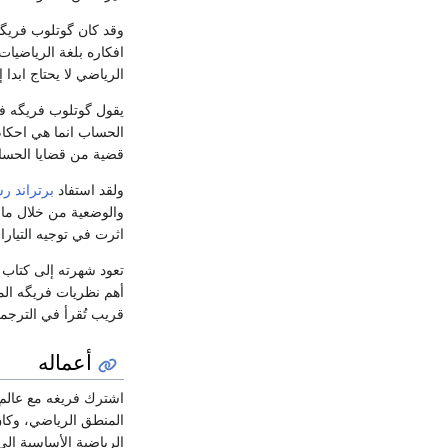
وقد كان گوتلوب فريگه
افكاره بلغة الرياضيات
الرياضي لا يحتاج ابد
يقول گوتلوب فريگه في
الحساب انما هي احكام
قضية من قضايا الحساب 
ولقد استفاد
برتراند ر
والوضعية من خلال ما 
اثرت في توجيه التيارا
تعود شهرته إلى كتاب
أهم نظريات فريگه ال
قريب تُقرأ في الترجمة 
أعماله
اشترك فريغه مع عالم
الرياضية الأساسية إل