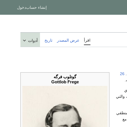
إنشاء حساب
دخول
اقرأ
عرض المصدر
تاريخ
أدوات
26
گوتلوب فرگه
.
Gottlob Frege
ي
ع، والتي
لمنطقي
مع