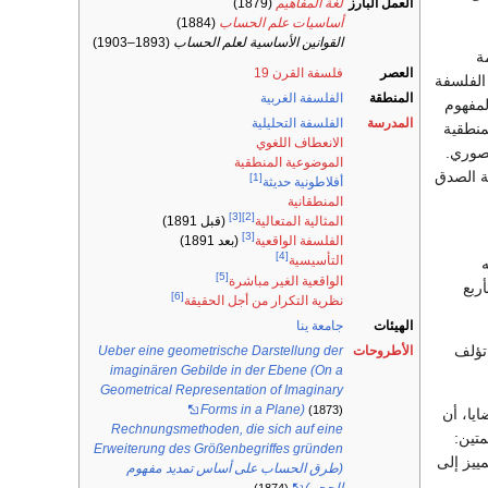
العمل البارز
لغة المفاهيم
(1879)
أساسيات علم الحساب
(1884)
القوانين الأساسية لعلم الحساب
(1893–1903)
ة
العصر
فلسفة القرن 19
طت الفلسفة
المنطقة
الفلسفة الغربية
لمفهوم
المدرسة
الفلسفة التحليلية
منطقية
الانعطاف اللغوي
لصوري.
الموضوعية المنطقية
ة الصدق
[1]
أفلاطونية حديثة
المنطقانية
[3]
[2]
المثالية المتعالية
(قبل 1891)
[3]
الفلسفة الواقعية
(بعد 1891)
[4]
التأسيسية
[5]
الواقعية الغير مباشرة
ربع
[6]
نظرية التكرار من أجل الحقيقة
الهيئات
جامعة ينا
تؤلف
الأطروحات
Ueber eine geometrische Darstellung der
imaginären Gebilde in der Ebene (On a
Geometrical Representation of Imaginary
Forms in a Plane)
(1873)
يا، أن
Rechnungsmethoden, die sich auf eine
تين:
Erweiterung des Größenbegriffes gründen
ييز إلى
(طرق الحساب على أساس تمديد مفهوم