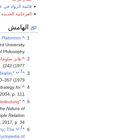
قائمة الرواد في 
الفرجانية الجديدة
الهامش
.
Platonism
^
rd University
f Philosophy.
^
هانز سلوجا
"
242 (1977).
أ
ب
Realist
,"
^
–357 (1979).
trategy for
^
 2004, p. 111.
Bedeutung
"
^
the Nature of
iple Relation
 2017, p. 34).
أ
ب
phy
;
The
^
cyclopedia of