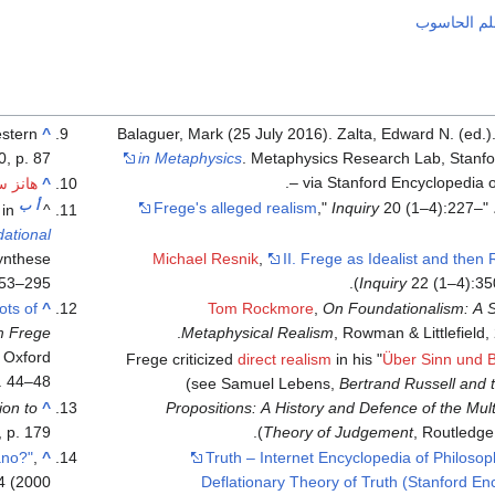
علم الحاسوب
estern
^
Balaguer, Mark (25 July 2016). Zalta, Edward N. (ed.)
, p. 87.
in Metaphysics
. Metaphysics Research Lab, Stanfo
– via Stanford Encyclopedia o
^
هانز س
أ
ب
Frege's alleged realism
,"
Inquiry
20 (1–4):227–
، 
 in
^
ational
Synthese
Michael Resnik
,
II. Frege as Idealist and then 
 253–295
Inquiry
22 (1–4):350
ots of
^
Tom Rockmore
,
On Foundationalism: A S
m Frege
Metaphysical Realism
, Rowman & Littlefield,
, Oxford
Frege criticized
direct realism
in his "
Über Sinn und 
. 44–48.
(see Samuel Lebens,
Bertrand Russell and 
on to
^
Propositions: A History and Defence of the Mult
 p. 179.
Theory of Judgement
, Routledge,
ano?"
,
^
Truth – Internet Encyclopedia of Philoso
(2000).
Deflationary Theory of Truth (Stanford En