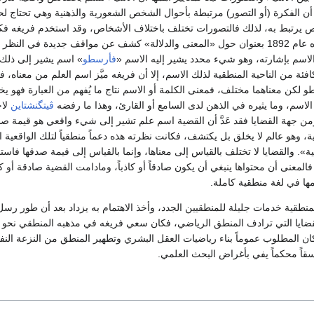
 الفكرة (أو التصور) مرتبطة بأحوال الشخص الشعورية والذهنية وهي تحتاج لحام
يرتبط به، لذلك فالتصورات تختلف باختلاف الأشخاص، وقد استخدم فريغه فكرت
المعنى في مقال نشره عام 1892 بعنوان حول «المعنى والدلالة» كشف عن مواقف جديدة
لاسم بإشارته، وهو شيء محدد يشير إليه الاسم «
فأرسطو
» اسم يشير إلى ذلك 
فئة من الناحية المنطقية لذلك الاسم، إلا أن فريغه ميَّز اسم العلم من معناه، 
ن معناهما مختلف، فمعنى الكلمة أو الاسم نتاج ما يُفهم من العبارة فهو يختلف 
لاسم، وما يثيره في الذهن لدى السامع أو القارئ، وهذا ما رفضه
ڤيتگنشتاين
لاح
ن جهة القضايا فقد عَدَّ أن القضية اسم علم تشير إلى شيء واقعي هو قيمة صد
دية، وهو عالم لا يخلق بل يكتشف، فكانت نظرته هذه دعماً منطقياً لتلك الواقعية
». والقضايا لا تختلف بالقياس إلى معناها، وإنما بالقياس إلى قيمة صدقها فاس
لمعنى أن محتواها ينبغي أن يكون صادقاً أو كاذباً، ومادامت القضية صادقة أو 
ها في لغة منطقية كاملة.
نطقية خدمات جليلة للمنطقيين الجدد، وأخذ الاهتمام به يزداد بعد أن طور رس
ضايا التي ترادف المنطق الرياضي، فكان سعي فريغه في مذهبه المنطقي نحو 
كان المطلوب عموماً بناء رياضيات العقل البشري وتطهير المنطق من النزعة الن
اً محكماً يفي بأغراض البحث العلمي.