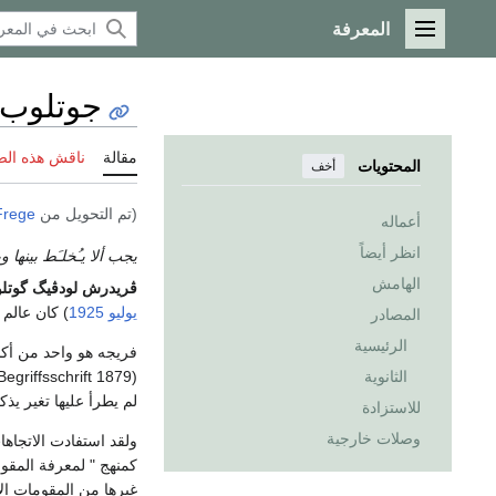
المعرفة
القائمة الرئيسية
جوتلوب 
مقالة
ناقش هذه ال
المحتويات
أخف
(تم التحويل من
Frege
أعماله
انظر أيضاً
يجب ألا يـُخلـَط بينها 
الهامش
ڤريدرش لودڤيگ گوتل
يوليو
1925
) كان عالم
المصادر
الرئيسية
فريجه هو واحد من أكب
الثانوية
لم يطرأ عليها تغير يذ
للاستزادة
وصلات خارجية
ولقد استفادت الاتجاها
كمنهج " لمعرفة المقوم
غيرها من المقومات الا