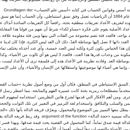
ورأى فريغه في دراسته أسس وقوانين الحساب في كتابه «أسس علم الحساب» Grundlagen der
Arithmatik الذي نشر عام 1884 أن الرياضيات تعمل وفق نسق استنباطي، وأن الحساب إنما هو ن
ه لتعريف الأعداد تعريفات منطقية بحتة، رافضاً كل التعريفات السائدة آنذاك ع
 للأعداد الأصلية يقوم على فكرة «مساو لكذا» شرط أن نفهم من قولنا هذا المقابلة
بواحد، فالعدد فئة تضم مجموعة من الفئات التي بينها وبين فئة معلومة علاقة 
عدد ذاتها لا نصل إليها بوساطة العدّ، ذلك لأن العد ليس الكثرة، فإذا كان لدينا 
فإن هذا الخماس يكون كثرة ولكنه ليس العدد خمسة، وأي عدد أخذناه يختلف تمام
الاختلاف عن الكثرة المكونة من وحدات قدرها هذا العدد، فالعدد 3 ليس هو أي ثالوث من ال
ه بوساطة العد. وقادته نظريته في الأعداد هذه إلى فلسفة ترى أن الأعداد ليست 
وإنما هي أشياء لها موضوعيتها واستقلالها عن الإنسان والأشياء، وأن على الإنس
لنسق الاستنباطي في المنطق، فكان أول من وضع أصول نظرية «حساب القضا
خدماً مصطلحات رمزية بحتة كانت عسيرة الفهم والمتابعة، مما اضطر رسل لاس
. ومن أهم الأفكار التي قدمها لشرح هاتين النظريتين: استخدامه لمفهوم السو
من والسلب والتكافؤ، واستخدام لغة الترميز في التعبير عن تلك الثوابت والح
 يبطل معها التمييز بين الموضوع والمحمول، ويعرّف فريغه الدالة بأنها ذلك «الج
الجزء الذي يمكن استبداله نسميه «حجة الدالة» n
للدالة قيمة صدق تماماً، كما المحمول في القضية يحدد قيمة صدقها، وبهذا فسر الم
ن الأشياء والتصورات تبعاً لمعايير أهمها أن الأشياء تتسم بخصائص واقعية ندرك