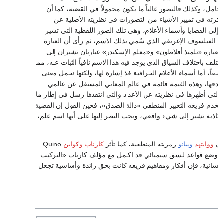
ل، وكذلك فالتصور غالباً ما يكون محمولاً في القضية، كما أن
ه في تمييز الأشياء من التصورات في نظريته الأصلية عن
 في النظر إلى القضايا وأسماء الأعلام، وهي تلك الصور اللفظية التي تشير
الفيلسوف الإغريقي الذي سُمي بذلك الاسم، ثم رأى أن العبارة
فعبارة «تلميذ أفلاطون» و«معلم الإسكندر» عبارتان تشيران إلى
باختلاف السياق الذي يوجد فيه هذا الاسم نافياً الثبات عنه، مما
قاً، أما أسماء الأعلام الخرافية فلا إشارة لها، ولكنها تحمل معنى
قها، وهذه القيمة قائمة في عالم المعاني المستقل عن عالمي
 التي أظهرها في نظريته عن الأعداد والتي انتقدها رسل في إطار ما
تخدم فريغه التعبير المنطقي «دالة الصدق»، فحين القول إن القضية
كاذبة تشير إلى شيء واقعي، ويجب النظر إليها على أنها اسم علم،
ل
ووايتهد
وپيانو
رمزيته المنطقية، كما تأثر
كارناپ
وكواين
Quine
وضع قواعد لنسق سيميائي قد اكتمل مع مؤلف كارناب «التركيب
فسانية، فإن أفكار ومفاهيم فريغه كانت بحق رائدة وأساسية تجعل