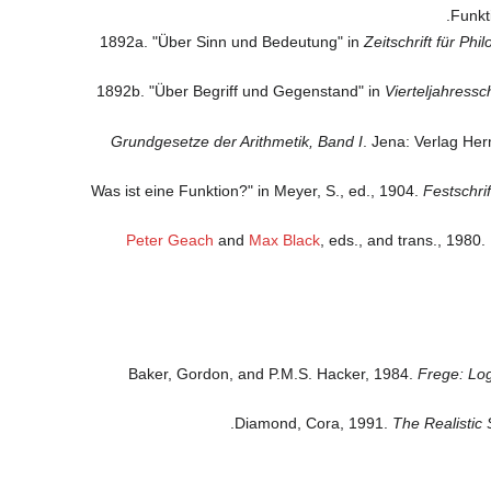
1892a. "Über Sinn und Bedeutung" in
Zeitschrift für Phi
1892b. "Über Begriff und Gegenstand" in
Vierteljahressc
Grundgesetze der Arithmetik, Band I
. Jena: Verlag He
Festschri
Peter Geach
and
Max Black
, eds., and trans., 1980.
Baker, Gordon, and P.M.S. Hacker, 1984.
Frege: Log
Diamond, Cora, 1991.
The Realistic S