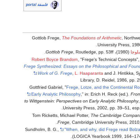
فلسفة portal
Gottlob Frege,
The Foundations of Arithmetic
, Northw
University Press, 1980
لوجا
(1980)،
, Routledge, pp. 53ff.
Gottlob Frege
Robert Boyce Brandom
, "Frege's Technical Concepts",
Frege Synthesized: Essays on the Philosophical and Found
Work of G. Frege
,
L. Haaparanta
and J. Hintikka, 
Library, D. Reidel, 1986, pp.
Gottfried Gabriel, "
Frege, Lotze, and the Continental Ro
Early Analytic Philosophy
," in: Erich H. Reck (ed.).
Fro
to Wittgenstein: Perspectives on Early Analytic Philosophy
University Press, 2002, pp. 39–51, esp
Tom Ricketts, Michael Potter,
The Cambridge Compani
Frege
, Cambridge University Press, 2010,
Sundholm, B. G.,
"When, and why, did Frege read Bolz
LOGICA Yearbook 1999, 164–174 