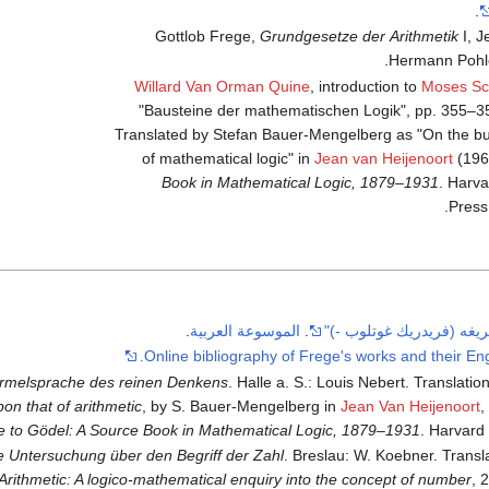
.
Gottlob Frege,
Grundgesetze der Arithmetik
I, J
Hermann Pohle
Willard Van Orman Quine
, introduction to
Moses Sc
"Bausteine der mathematischen Logik", pp. 355–35
Translated by Stefan Bauer-Mengelberg as "On the bu
of mathematical logic" in
Jean van Heijenoort
(196
Book in Mathematical Logic, 1879–1931
. Harva
Press
ريغه (فريدريك غوتلوب -)"
.
الموسوعة العربية
.
Online bibliography of Frege's works and their Engl
Formelsprache des reinen Denkens
. Halle a. S.: Louis Nebert. Translatio
on that of arithmetic
, by S. Bauer-Mengelberg in
Jean Van Heijenoort
,
e to Gödel: A Source Book in Mathematical Logic, 1879–1931
. Harvard 
e Untersuchung über den Begriff der Zahl
. Breslau: W. Koebner. Transl
rithmetic: A logico-mathematical enquiry into the concept of number
, 