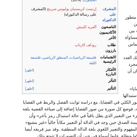
الحجم)
(1874)
المشرف
إرنست كريستيان يوليوس شرينج
(المشرف
على
على رسالة الدكتوراه)
سق متطور
الدكتوراه
ن
الناصحون
ألفريد كليبش
 بين
الأكاديميون
مساواة
الأخر
خماس
طلاب
رودلف كارناپ
بارزون
أشياء، وكذلك العدد
الاهتمامات
فلسفة الرياضيات
،
المنطق الرياضي
،
فلسفة
الرئيسية
اللغة
مجرد
الأفكار
[اظهر]
ان أن
البارزة
التأثر
[اظهر]
التأثير
يا»
[اظهر]
تبدالها
ر الكلي في القضايا، مع دراسة ثوابت الفصل والربط في القضايا
جة، فوضع كل صورة من صور القضايا إضافة إلى صياغة القضية بلغة
زء من التعبير الذي يظل باقياً في حالة استبدال رمز بآخر» وأن
argument of the functio. وقد ربط فريغه الدالة بقيمة الصدق حين وجد في الدالة أو التعبير مكاناً خالياً «غير مشبع»
فهوم والتعبير اللغوي بلغة الدالة المنطقية. وقد ميز فريغه أيضا
ها ونطلق عليها أسماء في حين أن التصورات لا تتمتع بتلك