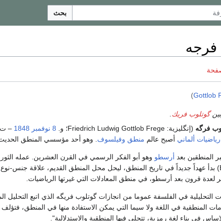
بحث
فرجه
صفحة
)
Gottlob 
وبين
گوتلوب فريك
.
وب فرگه
(إنگليزية:
Friedrich Ludwig Gottlob Frege
؛ و.
8 نوفمبر
1848
– ت.
رياضيات
ألماني
أصبح عالم
منطق
وفيلسوف
. وهو أحد مؤسسي المنطق الحديث
ر المنطقين بعد
أرسطو
وهو أبو الفكر الرسمي في القرن العشرين. عمله الثور
(Begriffsschrift 1879) بدأ عهداً جديداً في تاريخ المنطق، ليحل محل المنطق القديم، علاقة جنس-نو
كر لعدة قرون بعد أرسطو، في منطق المعادلات التي غيرتها الرياضيات.
ت التحليلية في الفلسفة عموما من انجازات گوتلوب فريگه الذي اتبع التحليل ا
ات المنطقية في اللغة ولا سيما التي يمكن الاستفادة منها في المنطق، فتؤلف 
ساس في بناء لغة رمزية، تتجلى فيها المنطقية والاستدلالية".