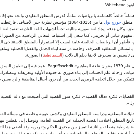
White.
ماماً خالصاً كاهتمامه بالرياضيات تماماً، فدرس المنطق التقليدي واتجه نحو إقام
ن منطق
جورج بول
ما بين (1815-1864) مؤسس نظرية جبر الأصناف، فارتب
ق، وكان هدفه إيجاد لغة صورية مثالية، تجنباً لشبهات اللغة العادية، تعتمد لغة ا
 مفهوم عياني أو تجريبي، كما سعى إلى استنباط المعاني الرياضية من الصور ال
 فأظهر أن الرياضيات الخالصة عامة ليست إلا استمراراً بالمنطق الاستنتاجي ا
بالمسائل المنطقية الصرفة، وخاصة دراسته لبناء الجمل والقضايا الحملية وماهي
لى تأسيس ما سيعرف لاحقا بعلم الدلالات (
السيمانطيقا
) الصورية.
أصدر فريغه كتابه الأول عام 1879 بعنوان «لغة المفاهيم» Begriffsschrift، عمد فيه إلى تطبيق النسق
يات، وإحالة علم الحساب إلى بناء صوري له حدوده الأولية وتعريفاته ومصادراته
تمكن من خلال اتجاهه الرمزي الجديد من أن يزود أجيال المناطقة والرياضيين بأ
ضايا»، فكرة «دالة القضية»، فكرة سور القضية التي أصبحت مع دالة القضية 
ل».
ليلاته المنطقية ودراسته للمنطق التقليدي وكشف عيوبه وخاصة في مسألة القضا
يخ المنطق اختلاف القضية الحملية عن القضية العامة، وتوصل إلى نقطتين مهم
مة شرطية متصلة، والثانية التمييز بين محتوى الحكم وتقريره، وقد أفضى هذا التم
أراد فيه تخليص المنطق والرياضيات من أي رواسب سيكولوجية اقترنت بهما.