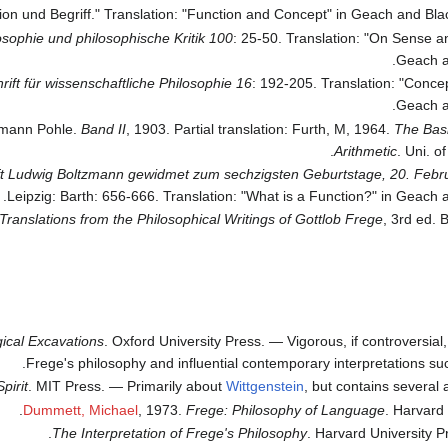
losophie und philosophische Kritik 100
: 25-50. Translation: "On Sense a
Geach a
hrift für wissenschaftliche Philosophie 16
: 192-205. Translation: "Conce
Geach a
rmann Pohle.
Band II
, 1903. Partial translation: Furth, M, 1964.
The Bas
Arithmetic
. Uni. of
ft Ludwig Boltzmann gewidmet zum sechzigsten Geburtstage, 20. Febr
Leipzig: Barth: 656-666. Translation: "What is a Function?" in Geach 
Translations from the Philosophical Writings of Gottlob Frege
, 3rd ed. 
ical Excavations
. Oxford University Press. — Vigorous, if controversial, 
Frege's philosophy and influential contemporary interpretations su
pirit
. MIT Press. — Primarily about
Wittgenstein
, but contains several a
Dummett, Michael
, 1973.
Frege: Philosophy of Language
. Harvard 
The Interpretation of Frege's Philosophy
. Harvard University Pr