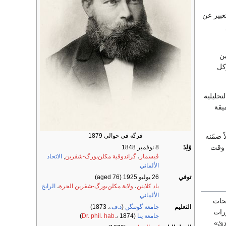
عبير عن
ين
كل
تحليلية
يقة
ه تذييلاً ضمّنه
فرگه في حوالي 1879
 وقت
وُلِدَ
8 نوفمبر 1848
ڤيسمار
،
گراندوقية مكلن‌بورگ-شڤرين
,
الاتحاد
الألماني
توفي
26 يوليو 1925
(aged 76)
باد كلاينن
،
ولاية مكلن‌بورگ-شڤرين الحرة
،
الرايخ
الألماني
 أبحاث
التعليم
جامعة گوتنگن
(
د.ف.
، 1873)
رد التصوّرات
جامعة ينا
(
، 1874)
Dr. phil. hab.
دئ»