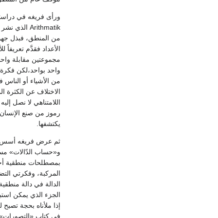
من المنطق، فبذل جهود
الأعداد فقدَّم تعريفاً
مجموعتين مقابلة واحد 
واحد بواحد،لكن فكرة ال
من الأشياء أو الناس 
اللامتناهي لا نصل إلي
رموز من صنع الإنسان، 
يكتشفها.
ثم عرض فريغه أسس ا
و«حساب الدّالات» مست
بمصطلحات منطقية أخرى
المركبة، وفكرتي التض
الدالة في دالة منطقية
إذا ملأناه بحجة تصبح 
في كتاب «التصورات» بي