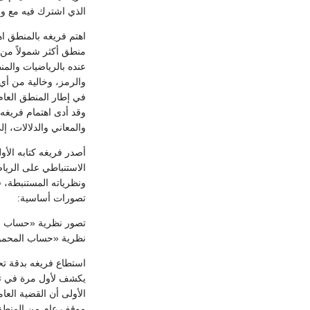
الذي اشترك فيه مع وايتهد head
اهتم فريغه بالمنطق اهت
منطق أكثر شمولاً م
عنده بالرياضيات والمنط
والرمز، وخالية من أي
في إطار المنطق العام،
وقد أدى اهتمام فريغه 
والمعاني والدلالات، إ
الاستنباطي على الرياض
ونظرياته المستنبطة، ف
تصورات أساسية:
تصور نظرية «حساب الق
نظرية «حساب المحمو
استطاع فريغه بدقة تح
يكشف لأول مرة في تار
الأولى أن القضية العا
موقف عام من المنطق 