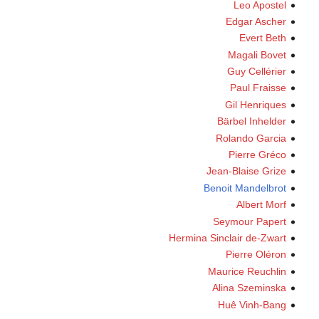
Leo Apostel
Edgar Ascher
Evert Beth
Magali Bovet
Guy Cellérier
Paul Fraisse
Gil Henriques
Bärbel Inhelder
Rolando Garcia
Pierre Gréco
Jean-Blaise Grize
Benoit Mandelbrot
Albert Morf
Seymour Papert
Hermina Sinclair de-Zwart
Pierre Oléron
Maurice Reuchlin
Alina Szeminska
Huê Vinh-Bang