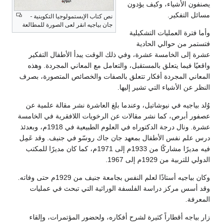
يصنفون الأشياء، وكيف يؤدون
مسائل التفكير.
نص كتاب الإبستمولوجيا التكوينية -
جان بياجيه انقر لعى الصورة للمطالعة
وأما فترة العمليات التشكيلية
فتستمر من حوالي الحادية
عشرة إلى الخامسة عشرة، وفي ذلك الوقت يبدأ الأطفال التفكير
واقعيًا فيما يتعلق بالمستقبل، والتعامل مع المعاني المجردة. وهذه
المعاني المجردة أفكار تتعلق بالصفات والخصائص المتصورة، بصرف
النظر عن الأشياء التي تشير إليها.
وُلد بياجيه في نيوشاتيل، وعندما بلغ العاشرة نشر مقالة علمية عن
عصفور أبرص، كما نشر مقالات عن الرخويات اللافقرية في الخامسة
عشرة. ونال درجة الدكتوراه في العلوم الطبيعية في 1918م، وبعدئذ
درس علم نفس الأطفال بمعهد جان جاك روسّو في جنيف. وقد عَمِل
فيه مديرًا مشاركًا من 1933م إلى 1971م، كما كان مديرًا للمكتب
الدولي للتربية من 1929م إلى 1967.
وكان بياجيه أستاذًا لعلم النفس بجامعة جنيف من 1929م حتى وفاته.
وقد أسس مركز دراسة الفلسفة الوراثية التي تبحث في عمليات
المعرفة.
زار بياجه أقطاراً كثيرة لشرح أفكاره، ولحضور المؤتمرات، وإلقاء