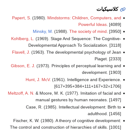
كلاسيكيات
Papert, S.
(1980).
Mindstorms: Children, Computers, and
Powerful Ideas
. [4089]
Minsky, M.
(1988).
The society of mind
. [3950]
Kohlberg, L.
(1969). Stage And Sequence: The Cognitive-
Developmental Approach To Socialization. [3118]
Flavell, J.
(1963). The developmental psychology of Jean
Piaget. [2333]
Gibson, E. J.
(1973). Principles of perceptual learning and
development. [1903]
Hunt, J. McV.
(1961). Intelligence and Experience.
[617+395+384+111+167+32=1706]
Meltzoff, A. N.
& Moore, M. K. (1977). Imitation of facial and
manual gestures by human neonates. [1497]
Case, R. (1985). Intellectual development: Birth to
adulthood. [1456]
Fischer, K. W. (1980). A theory of cognitive development:
The control and construction of hierarchies of skills. [1001]