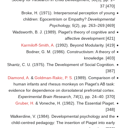
37.[470]
Broke, H. (1971). Interpersonal perception of young
children: Egocentrism or Empathy?
Developmental
Psychology, 5
(2), pp. 263–269.[469]
Wadsworth, B. J. (1989). Piaget's theory of cognitive and
affective development [421]
Karmiloff-Smith, A.
(1992). Beyond Modularity. [419]
Bodner, G. M. (1986). Constructivism: A theory of
knowledge. [403]
Shantz, C. U. (1975). The Development of Social Cognition.
[387]
Diamond, A.
&
Goldman-Rakic, P. S.
(1989). Comparison of
human infants and rhesus monkeys on Piaget's AB task:
evidence for dependence on dorsolateral prefrontal cortex.
Experimental Brain Research, 74
(1), pp. 24–40. [370]
Gruber, H.
& Voneche, H. (1982). The Essential Piaget.
[348]
Walkerdine, V. (1984). Developmental psychology and the
child-centred pedagogy: The insertion of Piaget into early