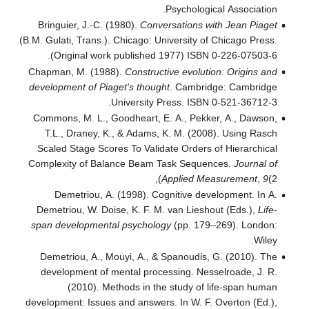
Psychological Association.
Bringuier, J.-C. (1980).
Conversations with Jean Piaget
(B.M. Gulati, Trans.). Chicago: University of Chicago Press.
(Original work published 1977) ISBN 0-226-07503-6.
Chapman, M. (1988).
Constructive evolution: Origins and
development of Piaget's thought
. Cambridge: Cambridge
University Press. ISBN 0-521-36712-3.
Commons, M. L., Goodheart, E. A., Pekker, A., Dawson,
T.L., Draney, K., & Adams, K. M. (2008). Using Rasch
Scaled Stage Scores To Validate Orders of Hierarchical
Complexity of Balance Beam Task Sequences.
Journal of
Applied Measurement
,
9
(2),
Demetriou, A. (1998). Cognitive development. In A.
Demetriou, W. Doise, K. F. M. van Lieshout (Eds.),
Life-
span developmental psychology
(pp. 179–269). London:
Wiley.
Demetriou, A., Mouyi, A., & Spanoudis, G. (2010). The
development of mental processing. Nesselroade, J. R.
(2010). Methods in the study of life-span human
development: Issues and answers. In W. F. Overton (Ed.),