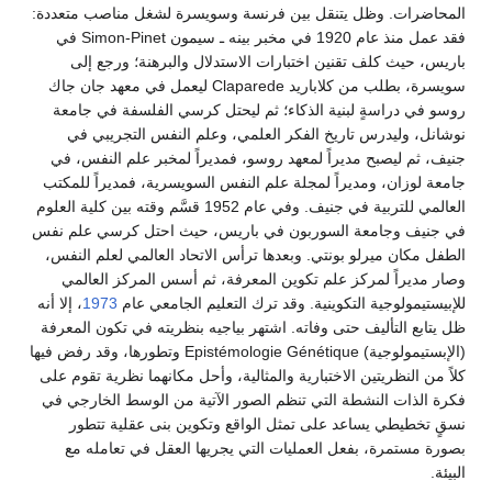
المحاضرات. وظل يتنقل بين فرنسة وسويسرة لشغل مناصب متعددة:
فقد عمل منذ عام 1920 في مخبر بينه ـ سيمون Simon-Pinet في
باريس، حيث كلف تقنين اختبارات الاستدلال والبرهنة؛ ورجع إلى
سويسرة، بطلب من كلاباريد Claparede ليعمل في معهد جان جاك
روسو في دراسةٍ لبنية الذكاء؛ ثم ليحتل كرسي الفلسفة في جامعة
نوشانل، وليدرس تاريخ الفكر العلمي، وعلم النفس التجريبي في
جنيف، ثم ليصبح مديراً لمعهد روسو، فمديراً لمخبر علم النفس، في
جامعة لوزان، ومديراً لمجلة علم النفس السويسرية، فمديراً للمكتب
العالمي للتربية في جنيف. وفي عام 1952 قسَّم وقته بين كلية العلوم
في جنيف وجامعة السوربون في باريس، حيث احتل كرسي علم نفس
الطفل مكان ميرلو بونتي. وبعدها ترأس الاتحاد العالمي لعلم النفس،
وصار مديراً لمركز علم تكوين المعرفة، ثم أسس المركز العالمي
للإبيستيمولوجية التكوينية. وقد ترك التعليم الجامعي عام
1973
، إلا أنه
ظل يتابع التأليف حتى وفاته. اشتهر بياجيه بنظريته في تكون المعرفة
(الإبستيمولوجية) Epistémologie Génétique وتطورها، وقد رفض فيها
كلاً من النظريتين الاختبارية والمثالية، وأحل مكانهما نظرية تقوم على
فكرة الذات النشطة التي تنظم الصور الآتية من الوسط الخارجي في
نسقٍ تخطيطي يساعد على تمثل الواقع وتكوين بنى عقلية تتطور
بصورة مستمرة، بفعل العمليات التي يجريها العقل في تعامله مع
البيئة.