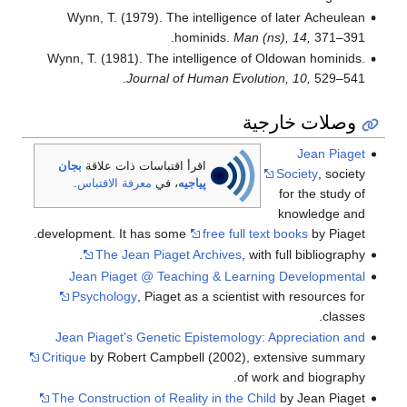
Wynn, T. (1979). The intelligence of later Acheulean
hominids.
Man (ns), 14,
371–391.
Wynn, T. (1981). The intelligence of Oldowan hominids.
Journal of Human Evolution, 10,
529–541.
وصلات خارجية
Jean Piaget
اقرأ اقتباسات ذات علاقة
بجان
Society
, society
پياجيه
، في
معرفة الاقتباس
.
for the study of
knowledge and
development. It has some
free full text books
by Piaget.
The Jean Piaget Archives
, with full bibliography.
Jean Piaget @ Teaching & Learning Developmental
Psychology
, Piaget as a scientist with resources for
classes.
Jean Piaget's Genetic Epistemology: Appreciation and
Critique
by Robert Campbell (2002), extensive summary
of work and biography.
The Construction of Reality in the Child
by Jean Piaget