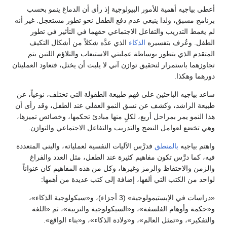
أعطى بياجيه أهمية للأمور البيولوجية إذ رأى أن الدماغ ينمو بحسب
برنامج مسبق، ولذا ينبغي عدم دفع الطفل نحو تطور مستعجل. غير أنه
لم يغمط التدريب والتفاعل الاجتماعي حقهما في التأثير في تطور
الطفل. وعُرف بتفسيره
الذكاء
الذي عدَّه شكلاً من أشكال التكيف
المتقدم الذي يتطور بوساطة عمليتي الاستيعاب والتلاؤم اللتين يتم
تجاوزهما باستمرار لتحقيق توازن آني لا يلبث أن يختل، فتعاود العمليتان
دورهما وهكذا.
ساعد بياجيه الباحثين على فهم طبيعة الطفولة التي تختلف، نوعياً، عن
طبيعة الراشد، وكشف عن نسق النمو العقلي عند الطفل، وقد رأى أن
هذا النمو يمر بمراحل أربع، لكلٍ منها مبادئ تحكمها، وخصائص تميزها،
وهي تخضع لعوامل النضج والتدريب والتفاعل الاجتماعي والتوازن.
واهتم بياجيه
بالمنطق
فدرَّس الآليات النفسية لعملياته، والبنى المتعددة
فيه، كما درَّس تكون مفاهيم كثيرة عند الطفل، مثل العدد والفراغ
والزمن والاحتفاظ والرمز وغيرها، وكل من هذه المفاهيم كان عنواناً
لواحد من الكتب التي ألفها، إضافة إلى كتب عديدة من أهمها:
«دراسات في الإبستيمولوجية» (3 أجزاء)، و«سيكولوجية الذكاء»،
و«حكمة وأوهام الفلسفة»، و«السيكولوجية والتربية»، ثم «اللغة
والتفكير»، و«تمثل العالم»، و«ولادة الذكاء»، و«بناء الواقع».