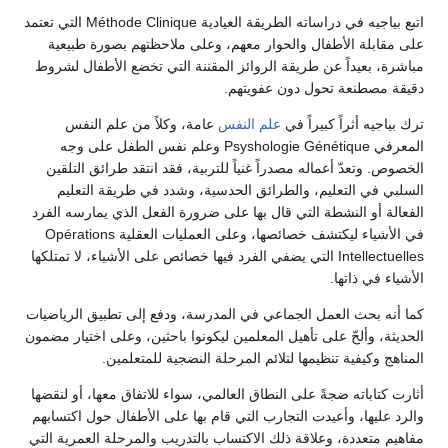
اتبع بياجيه في دراساته الطريقة العيادية Méthode Clinique التي تعتمد
على مقابلة الأطفال والحوار معهم، وعلى ملاحظتهم بصورة طبيعية
مباشرة، بعيداً عن طريقة الروائز المقننة التي تخضع الأطفال لشروط
دقيقة مصطنعة تحول دون عفويتهم.
ترك بياجيه أثراً كبيراً في
علم النفس
عامة، وكلاً من علم النفس
المعرفي Psyshologie Génétique وعلم نفس الطفل على وجه
الخصوص. وتعدّ أعماله مصدراً غنياً للتربية، فقد انتقد طرائق التلقين
السلبي في التعليم، والطرائق الحدسية، وشدد في طريقة التعليم
الفعالة أو النشطة التي قال بها على ضرورة الفعل الذي يمارسه الفرد
في الأشياء ليكتشف خصائصها، وعلى العمليات العقلية Opérations
Intellectuelles التي يضفي الفرد فيها خصائص على الأشياء، لا تمتلكها
الأشياء في ذاتها.
كما أنه بحث العمل الجماعي في المدرسة، ودفع إلى تطبيق الرياضيات
الحديثة، وألحّ على تأهيل المعلمين ليكونوا باحثين، وعلى اختيار مضمون
المناهج وكيفية تنظيمها لتلائم المرحلة النضجية للمتعلمين.
أثارت كتاباته ضجةً على النطاق العالمي، سواء للاتفاق معها، أو لنقضها
والرد عليها، وأعيدت التجارب التي قام بها على الأطفال حول اكتسابهم
مفاهيم متعددة، وعلاقة ذلك الاكتساب بالتدريب والمرحلة العمرية التي