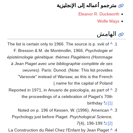
مترجمو أعماله إلى الإنجليزية
Eleanor R. Duckworth
Wolfe Mays
الهامش
The list is certain only to 1966. The source is p. xviii of
^
F. Bresson & M. de Montmollin, 1966,
Psychologie et
épistémologie génétique: thèmes Piagétiens (Hommage
à Jean Piaget avec une bibliographie complète de ses
oeuvres)
. Paris: Dunod. (Note: This list provides
"Varsovie" instead of Warsaw, as this is the French
name for the capital of Poland.)
Reported in 1971, in Anuario de psicología, as part of
^
the proceedings of a celebration of Piaget's 70th
birthday
[1]
Noted on p. 196 of Kessen, W. (1996). American
^
Psychology just before Piaget.
Psychological Science,
7
(4), 196-199.
[2]
La Construction du Réel Chez l'Enfant by Jean Piaget
^