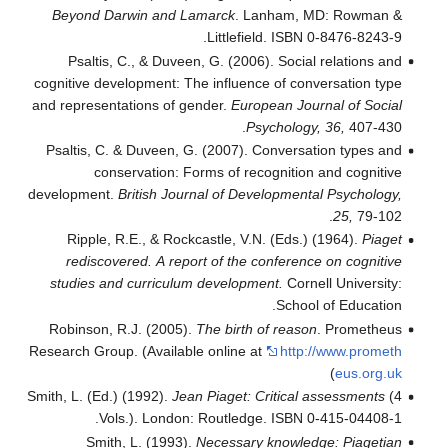
Beyond Darwin and Lamarck
. Lanham, MD: Rowman &
Littlefield. ISBN 0-8476-8243-9.
Psaltis, C., & Duveen, G. (2006). Social relations and
cognitive development: The influence of conversation type
and representations of gender.
European Journal of Social
Psychology, 36,
407-430.
Psaltis, C. & Duveen, G. (2007). Conversation types and
conservation: Forms of recognition and cognitive
development.
British Journal of Developmental Psychology,
25,
79-102.
Ripple, R.E., & Rockcastle, V.N. (Eds.) (1964).
Piaget
rediscovered. A report of the conference on cognitive
studies and curriculum development.
Cornell University:
School of Education.
Robinson, R.J. (2005).
The birth of reason
. Prometheus
Research Group. (Available online at
http://www.prometh
)
eus.org.uk
Smith, L. (Ed.) (1992).
Jean Piaget: Critical assessments
(4
Vols.). London: Routledge. ISBN 0-415-04408-1.
Smith, L. (1993).
Necessary knowledge: Piagetian