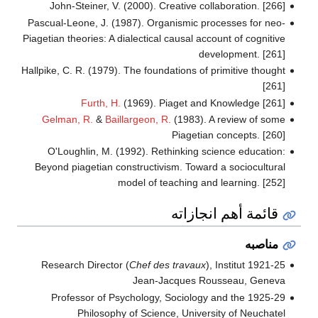
John-Steiner, V. (2000). Creative collaboration. [266]
Pascual-Leone, J. (1987). Organismic processes for neo-
Piagetian theories: A dialectical causal account of cognitive
development. [261]
Hallpike, C. R. (1979). The foundations of primitive thought
[261]
Furth, H.
(1969). Piaget and Knowledge [261]
Gelman, R.
&
Baillargeon, R.
(1983). A review of some
Piagetian concepts. [260]
O'Loughlin, M. (1992). Rethinking science education:
Beyond piagetian constructivism. Toward a sociocultural
model of teaching and learning. [252]
قائمة أهم انجازاته
مناصبه
Chef des travaux
), Institut
1921-25 Research Director (
Jean-Jacques Rousseau, Geneva
1925-29 Professor of Psychology, Sociology and the
Philosophy of Science, University of Neuchatel