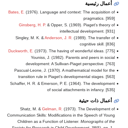
أعمال رئيسية
Bates, E.
(1976). Language and context: The acquisition of
pragmatics. [959]
Ginsberg, H. P.
& Opper, S. (1969). Piaget's theory of
intellectual development. [931]
Singley, M. K. &
Anderson, J. R.
(1989). The transfer of
cognitive skill. [836]
Duckworth, E.
(1973). The having of wonderful ideas. [775]
Youniss, J. (1982). Parents and peers in social
development: A Sullivan-Piaget perspective. [763]
Pascual-Leone, J. (1970). A mathematical model for the
transition rule in Piaget's developmental stages. [563]
Schaffer, H. R. & Emerson, P. E. (1964). The development
of social attachments in infancy. [535]
أعمال ذات حيثية
Shatz, M. &
Gelman, R.
(1973). The Development of
Communication Skills: Modifications in the Speech of Young
Children as a Function of Listener.
Monographs of the
Society for Research in Child Development, 38
(5), pp. 1–