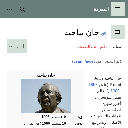
المعرفة
القائمة الرئيسية
بحث
أدوات
جان پياجيه
تبديل عرض جدول المحتويات
مقالة
ناقش هذه الصفحة
أدوات
(تم التحويل من
Jean Piaget
)
جان پياجيه
جان بْياجيه
Jean
Piaget (عاش
1896
-
1980م
). عالم
نفس سويسري،
أحرز شهرة
لدراساته عن
عمليات التفكير عند
وُلِدَ
9 أغسطس 1896
الأطفال. ونشر مع
توفي
16 سبتمبر 1980 (عن عمر 84)