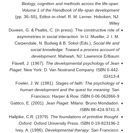
Biology, cognition and methods across the life-span.
Volume 1 of the Handbook of life-span development
(pp. 36–55), Editor-in-chief: R. M. Lerner. Hoboken, NJ:
Wiley.
Duveen, G. & Psaltis, C. (in press). The constructive role of
asymmetries in social interaction. In U. Mueller, J. I. M.
Carpendale, N. Budwig & B. Sokol (Eds.),
Social life and
social knowledge: Toward a process account of
development
. Mahwah, NJ: Lawrence Erlbaum.
Flavell, J. (1967).
The developmental psychology of Jean
Piaget
. New York: D. Van Nostrand Company. ISBN 0-442-
02413-4.
Fowler, J. W. (1981).
Stages of faith: The psychology of
human development and the quest for meaning
. San
Francisco: Harper & Row. ISBN 0-06-062866-9.
Gattico, E. (2001).
Jean Piaget
. Milano: Bruno Mondadori.
ISBN 88-424-9741-X.
Hallpike, C.R. (1979).
The foundations of primitive thought
.
Oxford: Oxford University Press. ISBN 0-19-823196-2.
Ivey, A. (1986).
Developmental therapy
. San Francisco: