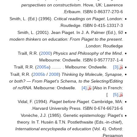
perspectives on constructivism
. Hove, UK: Lawrence
Erlbaum. ISBN 0-86377-270-6.
Smith, L. (Ed.) (1996).
Critical readings on Piaget
. London:
Routledge. ISBN 0-415-13317-3.
Smith, L. (2001). Jean Piaget. In J. A. Palmer (Ed.),
50
modern thinkers on education: From Piaget to the present
.
London: Routledge.
Traill, R.R. (
2000
)
Physics and Philosophy of the Mind
.
Melbourne: Ondwelle. ISBN 0-9577737-1-4
Traill, R.R. (
2005a
)
........
. Melbourne: Ondwelle.
[3]
Traill, R.R. (
2005b
/
2008
)
Thinking by Molecule, Synapse,
or both? — From Piaget's Schema, to the Selecting/Editing
of ncRNA
. Melbourne: Ondwelle.
[4]
[Also in French:
]
[5]
Vidal, F. (1994).
Piaget before Piaget
. Cambridge, MA:
Harvard University Press. ISBN 0-674-66716-6.
Vonèche, J.J. (1985). Genetic epistemology: Piaget's
theory. In T. Husén & T.N. Postlethwaite (Eds.-in-chief),
International encyclopedia of education
(Vol. 4). Oxford:
Pergamon.