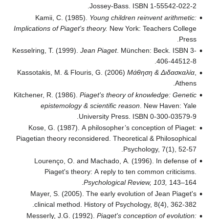
Jossey-Bass. ISBN 1-55542-022-2.
Kamii, C. (1985).
Young children reinvent arithmetic:
Implications of Piaget's theory.
New York: Teachers College
Press.
Kesselring, T. (1999).
Jean Piaget
. München: Beck. ISBN 3-
406-44512-8.
Kassotakis, M. & Flouris, G. (2006)
Μάθηση & Διδασκαλία
,
Αthens.
Kitchener, R. (1986).
Piaget's theory of knowledge: Genetic
epistemology & scientific reason
. New Haven: Yale
University Press. ISBN 0-300-03579-9.
Kose, G. (1987). A philosopher’s conception of Piaget:
Piagetian theory reconsidered. Theoretical & Philosophical
Psychology, 7(1), 52-57.
Lourenço, O. and Machado, A. (1996). In defense of
Piaget's theory: A reply to ten common criticisms.
Psychological Review, 103,
143–164.
Mayer, S. (2005). The early evolution of Jean Piaget's
clinical method. History of Psychology, 8(4), 362-382.
Messerly, J.G. (1992).
Piaget's conception of evolution: