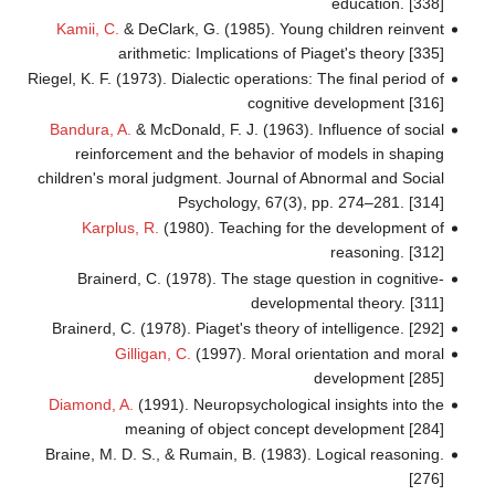
education. [338]
Kamii, C.
& DeClark, G. (1985). Young children reinvent
arithmetic: Implications of Piaget's theory [335]
Riegel, K. F. (1973). Dialectic operations: The final period of
cognitive development [316]
Bandura, A.
& McDonald, F. J. (1963). Influence of social
reinforcement and the behavior of models in shaping
children's moral judgment. Journal of Abnormal and Social
Psychology, 67(3), pp. 274–281. [314]
Karplus, R.
(1980). Teaching for the development of
reasoning. [312]
Brainerd, C. (1978). The stage question in cognitive-
developmental theory. [311]
Brainerd, C. (1978). Piaget's theory of intelligence. [292]
Gilligan, C.
(1997). Moral orientation and moral
development [285]
Diamond, A.
(1991). Neuropsychological insights into the
meaning of object concept development [284]
Braine, M. D. S., & Rumain, B. (1983). Logical reasoning.
[276]