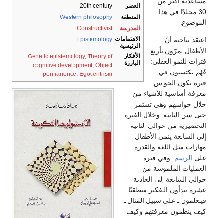
مساعديه أكثر من
العصر
20th century
30 مجلدًا في هذا
المنطقة
Western philosophy
الموضوع.
المدرسة
Constructivist
الاهتمامات
اعتقد بياجيه أنّ
Epistemology
الرئيسية
الأطفال يمرّون بأربع
الأفكار
Genetic epistemology
,
Theory of
فترات للنمو العقلي:
البارزة
cognitive development
,
Object
فَهُم يكتسبون في
permanence
,
Egocentrism
فترة تكون الحواس
معرفة أساسية للأشياء من
خلال حواسهم وهي تستمر
حتى سن الثانية. وخلال الفترة
التحضيرية من حوالي الثانية
إلى السابعة ينمي الأطفال
مهارات مثل اللغة والقدرة
على
الرسم
. وفي فترة
العمليات الملموسة من
حوالي السابعة إلى الحادية
عشرة يبدأون التفكير منطقيًا
فيتعلمون ـ على سبيل المثال ـ
كيف ينظمون معرفتهم وكيف