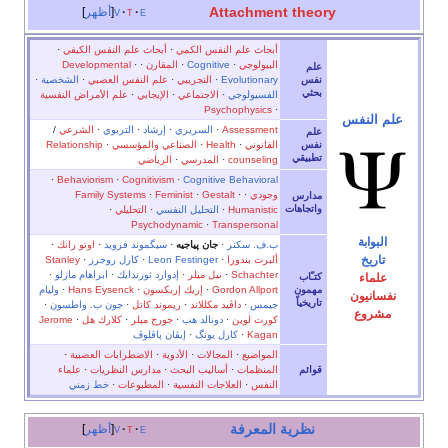
Attachment theory
e
t
v
أظهر
أبحاث علم النفس الكمي
·
أبحاث علم النفس الكيفي
·
البيولوجي
·
Cognitive
·
المقارن
·
·
Developmental
علم
نفس
Evolutionary
·
التجريبي
·
علم النفس العصبي
·
الشخصية
·
بحثي
الفسيولوجي
·
الاجتماعي
·
الإيجابي
·
علم الأمراض النفسية
Psychophysics
·
علم النفس
Assessment
·
السريري
·
إرشاد
·
التربوي
·
الشرعي
/
علم
نفس
القانوني
·
Health
·
الصناعي والمؤسسي
·
Relationship
تطبيقي
counseling
·
المدرسي
·
الرياضي
·
Behaviorism
·
Cognitivism
·
Cognitive Behavioral
وجودي
·
·
Gestalt
·
Feminist
·
Family Systems
مدارس
واتجاهات
Humanistic
·
التحليل النفسي
·
التحليلي
·
Psychodynamic
·
Transpersonal
البوابة
ب.ف. سكنر
·
جان پياجيه
·
سيگموند فرويد
·
اوتو رانك
·
تاريخ
ألبرت بندورا
·
Leon Festinger
·
كارل روجرز
·
Stanley
Schachter
·
نيل ميلر
·
إدوارد ثورندايك
·
ابراهام مازلو
·
علماء
كتـّاب
مهمون
Gordon Allport
·
إريك إريكسون
·
Hans Eysenck
·
وليام
نفسانيون
تاريخياً
جيمس
·
داڤيد مكللاند
·
ريموند كاتل
·
جون ب. واطسون
·
مشروع
كورت لوين
·
دونالد هب
·
جورج ميلر
·
كلارك هل
·
Jerome
Kagan
·
كارل يونگ
·
إيڤان پاڤلوڤ
المواضيع
·
المجالات
·
الأدوية
·
الاضطرابات العصبية
·
قوائم
المنظمات
·
أساليب البحث
·
مدارس النظريات
·
علماء
النفس
·
العلاجات النفسية
·
المطبوعات
·
خط زمني
نظرية المعرفة
e
t
v
أظهر