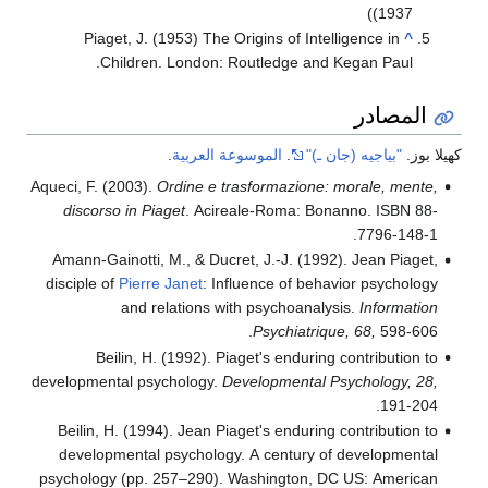
(1937)
Piaget, J. (1953) The Origins of Intelligence in
^
Children. London: Routledge and Kegan Paul.
المصادر
كهيلا بوز.
"بياجيه (جان ـ)"
.
الموسوعة العربية
.
Aqueci, F. (2003).
Ordine e trasformazione: morale, mente,
discorso in Piaget
. Acireale-Roma: Bonanno. ISBN 88-
7796-148-1.
Amann-Gainotti, M., & Ducret, J.-J. (1992). Jean Piaget,
disciple of
Pierre Janet
: Influence of behavior psychology
and relations with psychoanalysis.
Information
Psychiatrique, 68,
598-606.
Beilin, H. (1992). Piaget's enduring contribution to
developmental psychology.
Developmental Psychology, 28,
191-204.
Beilin, H. (1994). Jean Piaget's enduring contribution to
developmental psychology. A century of developmental
psychology (pp. 257–290). Washington, DC US: American