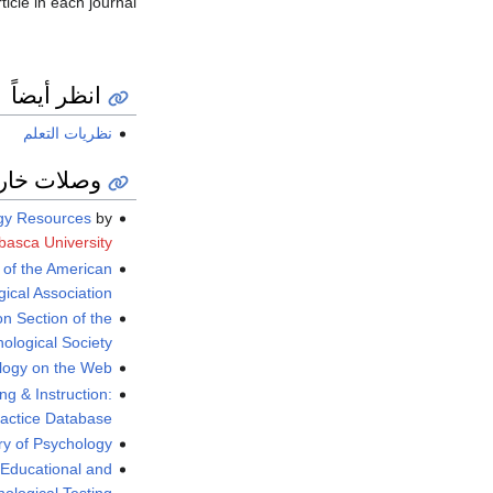
ticle in each journal.
انظر أيضاً
نظريات التعلم
وصلات خار
gy Resources
by
basca University
 of the American
ical Association
n Section of the
hological Society
logy on the Web
ng & Instruction:
ractice Database
ory of Psychology
 Educational and