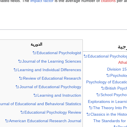
elated fields. The
impact factor
is the average number of
citations
per ar
الدورية
جية
Educational Psychologist
Educational Psycholo
Journal of the Learning Sciences
Atha
Division 15
Learning and Individual Differences
Psycholog
Review of Educational Research
Psychology of Educatio
Journal of Educational Psychology
British Psyc
School Psycho
Learning and Instruction
Explorations in Learni
urnal of Educational and Behavioral Statistics
The Theory Into P
Educational Psychology Review
Classics in the Hist
American Educational Research Journal
The Standards for