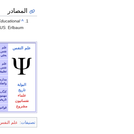
المصادر
ducational
^
US: Erlbaum.
علم النفس
علم
نفس
بحثي
علم
نفس
تطبيق
مدار
واتجا
البوابة
تاريخ
كتـّاب
علماء
مهمو
تاريخيا
نفسانيون
مشروع
قوائم
تصنيفات
:
علم النفس 