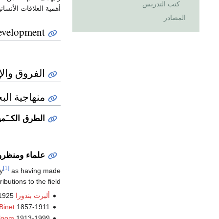
كتب التدريس
أهمية العلاقات الأنسا
المصادر
development
الفروق والإ
منهاجية ال
الطرق الكــَمي
علماء ومنظرو
[1]
y
as having made
ributions to the field:
ألبرت بندورا
1925-
Binet
1857-1911
loom
1913-1999