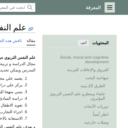
المعرفة
القائمة الرئيسية
علم الن
مقالة
ناقش هذه ال
المحتويات
أخف
Social, moral and cognitive
علم النفس التربوي
هو 
development
مجال الدراسة و تربية
الفروق والإعاقات الفردية
المدرس ويمكن تحديد ط
منهاجية البحث
يعتمد علي مج
يركز علي درا
الطرق الكــَمية
يتبني منهجا لل
علماء ومنظرو علم النفس التربوي
المؤثرون
دراسة المبادئ
تعويد الاطفال 
دوريات الأبحاث
اجراء التجارب 
انظر أيضاً
الاستعانة بالاخ
وصلات خارجية
و يهدف علم النفس التر