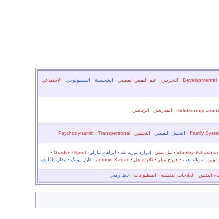
Developmental
·
التجريبي
·
علم النفس العصبي
·
الشخصية
·
الفسيولوجي
·
الاجتماعي
Relationship couns
·
المدرسي
·
الرياضي
Family Syst
·
التحليل النفسي
·
التحليلي
·
Transpersonal
·
Psychodynamic
Stanley Schachter
·
نيل ميلر
·
إدوارد ثورندايك
·
ابراهام مازلو
·
Gordon Allport
·
لوين
·
دونالد هب
·
جورج ميلر
·
كلارك هل
·
Jerome Kagan
·
كارل يونگ
·
إيڤان پاڤلوڤ
اء النفس
·
العلاجات النفسية
·
المطبوعات
·
خط زمني