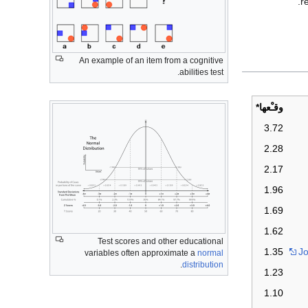
r
An example of an item from a cognitive
abilities test.
وقـْعها*
3.72
2.28
2.17
1.96
1.69
1.62
Test scores and other educational
1.35
Jo
variables often approximate a
normal
.
distribution
1.23
1.10