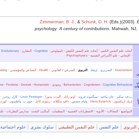
Zimmerman, B. J.
, &
Schunk, D. H.
(Eds.)(2003).
E
psychology: A century of contributions
. Mahwah, NJ, 
أبحاث علم النفس الكمي
·
أبحاث علم النفس الكيفي
·
البيولوجي
·
Cognitive
·
المقارن
·
Evolutionary
·
·
الإيجابي
·
علم الأمراض النفسية
·
Psychophysics
Assessment
·
السريري
·
إرشاد
·
التربوي
·
الشرعي
/
القانوني
·
Health
·
الصناعي والمؤسسي
·
eling
ي
س
Cognitive Behavioral
·
Cognitivism
·
Behaviorism
·
وجودي
·
Humanistic
·
Gestalt
·
Feminist
·
ems
هات
ب.ف. سكنر
·
جان پياجيه
·
سيگموند فرويد
·
اوتو رانك
·
ألبرت بندورا
·
Leon Festinger
·
كارل روجرز
·
ن
إريك إريكسون
·
Hans Eysenck
·
وليام جيمس
·
داڤيد مكللاند
·
ريموند كاتل
·
جون ب. واطسون
·
كورت 
ً
المواضيع
·
المجالات
·
الأدوية
·
الاضطرابات العصبية
·
المنظمات
·
أساليب البحث
·
مدارس النظريات
·
علم
التربوي
علم النفس
علم النفس التطبيقي
سلوك بشري
علوم اجتماعية