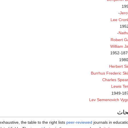
Jero
Lee Cron
Nath
Robert G
William 
Herbert S
Burrhus Frederic Sk
Charles Spea
Lewis Te
Lev Semenovich Vygo
بحاث
xhaustive, the table to the right lists
peer-reviewed
journals in educati