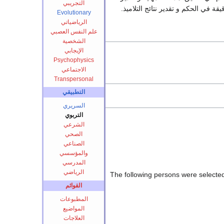
التجريبي
ة في الحكم و تقدير نتائج التلاميذ.
Evolutionary
الرياضياتي
علم النفس العصبي
الشخصية
الإيجابي
Psychophysics
الاجتماعي
Transpersonal
التطبيقي
السريري
التربوي
الشرعي
الصحي
الصناعي
والمؤسسي
المدرسي
الرياضي
The following persons were selected
القوائم
المطبوعات
المواضيع
العلاجات