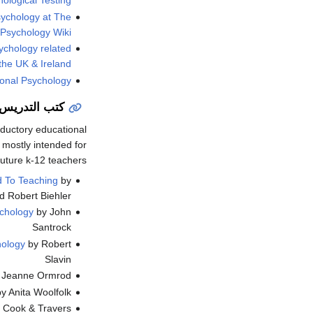
ological Testing
sychology at The
Psychology Wiki
ychology related
the UK & Ireland
onal Psychology
كتب التدريس
ductory educational
 mostly intended for
future k-12 teachers.
d To Teaching
by
 Robert Biehler
chology
by John
Santrock
hology
by Robert
Slavin
 Jeanne Ormrod
y Anita Woolfolk
l, Cook & Travers