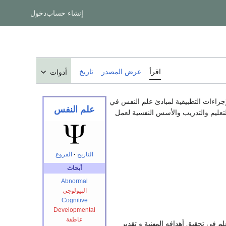
إنشاء حساب
دخول
اقرأ
عرض المصدر
تاريخ
أدوات
راءات التطبيقية لمبادئ علم النفس في
علم النفس
لتعليم والتدريب والأسس النفسية لعمل
التاريخ
·
الفروع
أبحاث
Abnormal
البيولوجي
Cognitive
Developmental
عاطفة
م في تحقيق أهدافه المهنية و تقدير