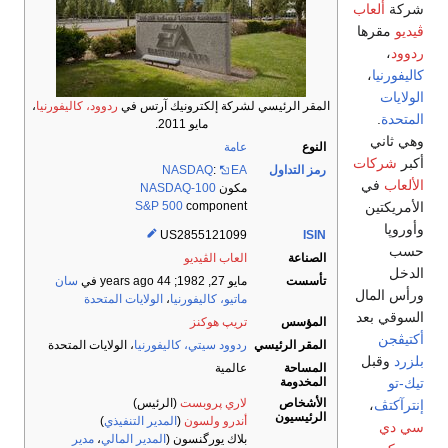
شركة
ألعاب
ڤيديو
مقرها
ردوود
،
كاليفورنيا
،
الولايات
المقر الرئيسي لشركة إلكترونيك آرتس في
ردوود، كاليفورنيا
،
المتحدة
.
مايو 2011.
وهي ثاني
النوع
عامة
أكبر
شركات
رمز التداول
EA
:
NASDAQ
الألعاب
في
مكون
NASDAQ-100
الأمريكتين
S&P 500
component
وأوروپا
US2855121099
ISIN
حسب
الصناعة
العاب الڤيديو
الدخل
تأسست
مايو 27, 1982
; 44 years ago
في
سان
ورأس المال
ماتيو، كاليفورنيا
،
الولايات المتحدة
السوقي بعد
المؤسس
تريپ هوكنز
أكتيڤجن
المقر الرئيسي
ردوود سيتي، كاليفورنيا
،
الولايات المتحدة
بلزرد
وقبل
المساحة
عالمية
المخدومة
تيك-تو
الأشخاص
لاري پروبست
(الرئيس)
إنترآكتڤ
،
الرئيسيون
أندرو ولسون
(
المدير التنفيذي
)
سي دي
بلاك يورگنسون (
المدير المالي
،
مدير