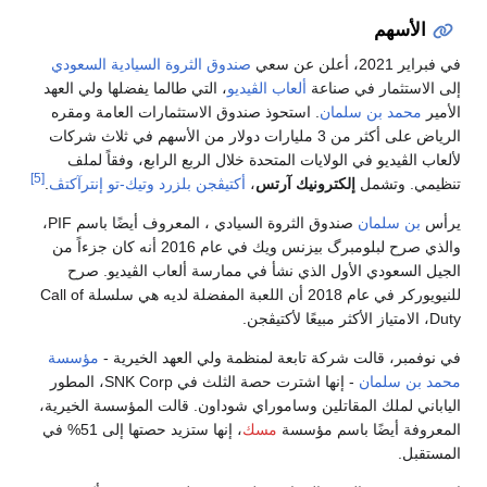
الأسهم
في فبراير 2021، أعلن عن سعي
صندوق الثروة السيادية السعودي
إلى الاستثمار في صناعة
ألعاب الڤيديو
، التي طالما يفضلها ولي العهد
الأمير
محمد بن سلمان
. استحوذ صندوق الاستثمارات العامة ومقره
الرياض على أكثر من 3 مليارات دولار من الأسهم في ثلاث شركات
لألعاب الڤيديو في الولايات المتحدة خلال الربع الرابع، وفقاً لملف
[5]
تنظيمي. وتشمل
إلكترونيك آرتس
،
أكتيڤجن بلزرد
وتيك-تو إنترآكتڤ
.
يرأس
بن سلمان
صندوق الثروة السيادي ، المعروف أيضًا باسم PIF،
والذي صرح لبلومبرگ بيزنس ويك في عام 2016 أنه كان جزءاً من
الجيل السعودي الأول الذي نشأ في ممارسة ألعاب الڤيديو. صرح
للنيويوركر في عام 2018 أن اللعبة المفضلة لديه هي سلسلة Call of
Duty، الامتياز الأكثر مبيعًا لأكتيڤجن.
في نوفمبر، قالت شركة تابعة لمنظمة ولي العهد الخيرية -
مؤسسة
محمد بن سلمان
- إنها اشترت حصة الثلث في SNK Corp، المطور
الياباني لملك المقاتلين وساموراي شوداون. قالت المؤسسة الخيرية،
المعروفة أيضًا باسم مؤسسة
مسك
، إنها ستزيد حصتها إلى 51% في
المستقبل.