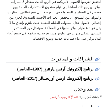
انخفض تعرضها للأسهم الأمريكية في الربع الثالث بمقدار 3 مليارات
دولار، ويرجع ذلك أساسًا إلى قيام صندوق الاستثمارات العامة ببيع
حصص في الصناديق المتداولة في البورصة التي تتبع قطاعي العقارات
والمواد. من المتوقع أن تنخفض الحيازات الأجنبية للصندوق كجزء من
إجمالي الأصول خلال السنوات القليلة المقبلة حيث يلتزم بإنفاق ما لا
يقل عن 40 مليار دولار سنويًا في المملكة. سيتمثل دور المستثمر
السيادي بشكل متزايد في تطوير مشاريع جديدة ضخمة في جميع أنحاء
البلاد تركز على بناء صناعات جديدة وتنويع الاقتصاد.
الشراكات والمبادرات
برنامج إلكترونيك آرتس پارتنرز (1997–الحاضر)
برنامج إلكتروينك آرتس أوريجينالز (2017–الحاضر)
نقد وجدل
المقالة الرئيسية:
نقد إلكترونيك آرتس