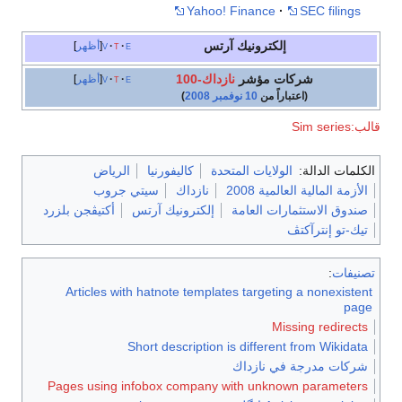
Yahoo! Finance
SEC filings
إلكترونيك آرتس
e
t
v
أظهر
شركات مؤشر
نازداك-100
e
t
v
أظهر
(اعتباراً من
10 نوفمبر
2008
)
قالب:Sim series
الكلمات الدالة:
الولايات المتحدة
كاليفورنيا
الرياض
الأزمة المالية العالمية 2008
نازداك
سيتي جروب
صندوق الاستثمارات العامة
إلكترونيك آرتس
أكتيڤجن بلزرد
تيك-تو إنترآكتڤ
تصنيفات
:
Articles with hatnote templates targeting a nonexistent
page
Missing redirects
Short description is different from Wikidata
شركات مدرجة في نازداك
Pages using infobox company with unknown parameters