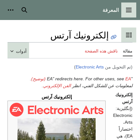
المعرفة
القائمة الرئيسية
بحث
أدوات
إلكترونيك آرتس
تبديل عرض جدول المحتويات
مقالة
ناقش هذه الصفحة
أدوات
(تم التحويل من
Electronic Arts
)
"EA" redirects here. For other uses, see
EA (توضيح)
.
لمعلومات عن للشكل الفني، انظر
الفن الإلكتروني
.
إلكترونيك
إلكترونيك آرتس
آرتس
(إنگليزية:
Electronic
،
Arts
اختصاراً
EA)، هي