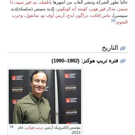
حالياً تطور الشركة وتنشر ألعاب من أشهرها
باتلفيلد
،
نيد فور سپيد
،
ذا
سيمز
،
مدال فور هونر
،
كومند أند كونكوير
، [[ديد سپيس (سلسلة)|ديد
سپيسي]،
ماس إفكت
،
دراگون أيدج
،
أرمي أوف تو
،
تيتانفول
،
وحرب
[4]
النجوم
.
التاريخ
فترة تريپ هوكنز: (1982–1990)
مؤسس إلكترونيك آرتس،
تريپ هوكنز
، عام
2013.