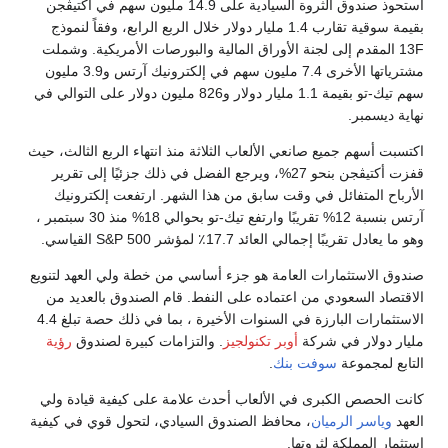
استحوذ صندوق الثروة السيادية على 14.9 مليون سهم في أكتيڤجن
بقيمة سوقية تقارب 1.4 مليار دولار خلال الربع الرابع، وفقاً لنموذج
13F المقدم إلى لجنة الأوراق المالية والبورصات الأمريكية. وشملت
مشترياتها الأخرى 7.4 مليون سهم في إلكترونيك آرتس و3.9 مليون
سهم تيك-تو بقيمة 1.1 مليار دولار و826 مليون دولار على التوالي في
نهاية ديسمبر.
اكتسبت أسهم جميع صانعي الألعاب الثلاثة منذ انتهاء الربع الثالث، حيث
قفزت أكتيڤجن بنحو 27%، ويرجع الفضل في ذلك جزئيًا إلى تقرير
الأرباح المتفائل في وقت سابق من هذا الشهر. ارتفعت إلكترونيك
آرتس بنسبة 12% تقريبًا وارتفع تيك-تو بحوالي 18% منذ 30 سبتمبر ،
وهو ما يعادل تقريبًا إجمالي العائد 17.7٪ لمؤشر S&P 500 القياسي.
صندوق الاستثمارات العامة هو جزء أساسي من خطة ولي العهد لتنويع
الاقتصاد السعودي من اعتماده على النفط. قام الصندوق بالعديد من
الاستثمارات البارزة في السنوات الأخيرة ، بما في ذلك حصة تبلغ 4.4
مليار دولار في شركة
أوبر تكنولجيز
. والتزامات كبيرة لصندوق
رؤية
التابع لمجموعة
سوفت بنك
.
كانت الحصص الكبرى في الألعاب أحدث علامة على كيفية قيادة ولي
العهد
وياسر الرميان
، محافظ الصندوق السيادي، لتحول قوي في كيفية
استثمار المملكة لثروتها.