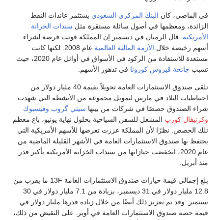
في الماضي، كان
البنك المركزي السعودي
يستثمر عائدات النفط
الزائدة، ومعظمها في أصول سائلة مستقرة مثل
سندات الخزانة
الأمريكية
. قال الرميان في ديسمبر إن المملكة فوتت فرصة لشراء
أسهم رخيصة خلال
الأزمة المالية العالمية
عام 2008. لكنها كانت
مستعدة للاستفادة من الركود في الأسواق في أوائل عام 2020، حيث
تسبب
جائحة ڤيروس كورونا
في تدهور الأسهم.
تلقى صندوق الاستثمارات العامة تحويلاً بقيمة 40 مليار دولار من
احتياطيات البلاد في مارس لتمويل مجموعة من الأنشطة التي شهدت
شراء الصندوق حصصًا في شركات من بينها
سيتي گروب
وفيسبوك
وكرنيڤال كورپ
المشغل للسفن السياحية بحلول نهاية يونيو، باع معظم
تلك الحصص. نظرًا لأن المملكة عززت تعرضها للأسهم الأمريكية التي
يحتفظ بها صندوق الاستثمارات العامة في الأشهر القليلة الماضية من
عام 2020، انخفضت حيازاتها من سندات الخزانة الأمريكية بأكبر قدر
منذ أبريل.
بلغ إجمالي قيمة حيازات صندوق الاستثمارات العامة 13F ما يقرب من
12.8 مليار دولار في 31 ديسمبر، بزيادة من 7.1 مليار دولار في 30
سبتمبر. وقد تم تعزيز ذلك أيضًا من خلال زيادة قدرها مليار دولار في
قيمة حصة صندوق الاستثمارات العامة في أوبر. على النقيض من ذلك،