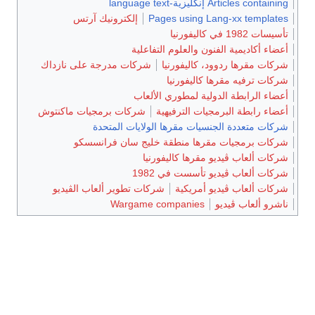
Articles containing إنگليزية-language text
Pages using Lang-xx templates
إلكترونيك آرتس
تأسيسات 1982 في كاليفورنيا
أعضاء أكاديمية الفنون والعلوم التفاعلية
شركات مقرها ردوود، كاليفورنيا
شركات مدرجة على نازداك
شركات ترفيه مقرها كاليفورنيا
أعضاء الرابطة الدولية لمطوري الألعاب
أعضاء رابطة البرمجيات الترفيهية
شركات برمجيات ماكنتوش
شركات متعددة الجنسيات مقرها الولايات المتحدة
شركات برمجيات مقرها منطقة خليج سان فرانسسكو
شركات ألعاب ڤيديو مقرها كاليفورنيا
شركات ألعاب ڤيديو تأسست في 1982
شركات ألعاب ڤيديو أمريكية
شركات تطوير ألعاب الڤيديو
ناشرو ألعاب ڤيديو
Wargame companies