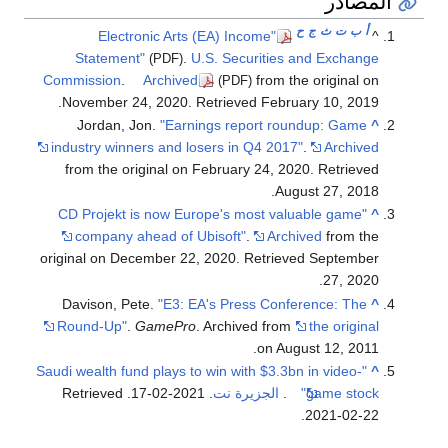
المصادر
أ
ب
ت
ث
ج
ح
"Electronic Arts (EA) Income
^
Statement"
.
U.S. Securities and Exchange
(PDF)
Commission
.
Archived
from the original on
(PDF)
.
November 24, 2020
. Retrieved
February 10,
2019
Jordan, Jon.
"Earnings report roundup: Game
^
industry winners and losers in Q4 2017"
.
Archived
from the original on February 24, 2020
. Retrieved
.
August 27,
2018
"CD Projekt is now Europe's most valuable game
^
company ahead of Ubisoft"
.
Archived
from the
original on December 22, 2020
. Retrieved
September
.
27,
2020
Davison, Pete.
"E3: EA's Press Conference: The
^
Round-Up"
.
GamePro
. Archived from
the original
on August 12, 2011.
"Saudi wealth fund plays to win with $3.3bn in video-
^
game stock"
.
الجزيرة نت
. 2021-02-17
. Retrieved
.
2021-02-22