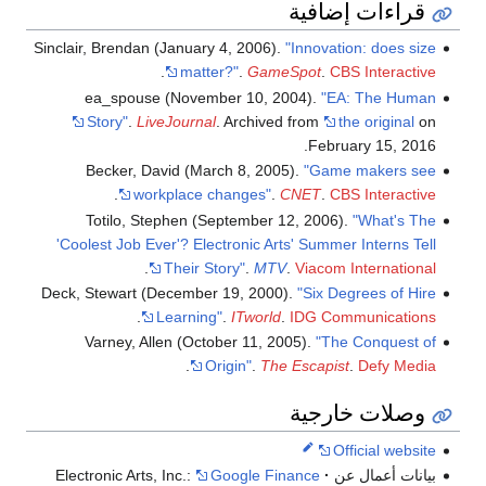
قراءات إضافية
Sinclair, Brendan (January 4, 2006).
"Innovation: does size
.
matter?"
.
GameSpot
.
CBS Interactive
ea_spouse (November 10, 2004).
"EA: The Human
Story"
.
LiveJournal
. Archived from
the original
on
February 15, 2016.
Becker, David (March 8, 2005).
"Game makers see
.
workplace changes"
.
CNET
.
CBS Interactive
Totilo, Stephen (September 12, 2006).
"What's The
'Coolest Job Ever'? Electronic Arts' Summer Interns Tell
.
Their Story"
.
MTV
.
Viacom International
Deck, Stewart (December 19, 2000).
"Six Degrees of Hire
.
Learning"
.
ITworld
.
IDG Communications
Varney, Allen (October 11, 2005).
"The Conquest of
.
Origin"
.
The Escapist
.
Defy Media
وصلات خارجية
Official website
بيانات أعمال عن Electronic Arts, Inc.:
Google Finance