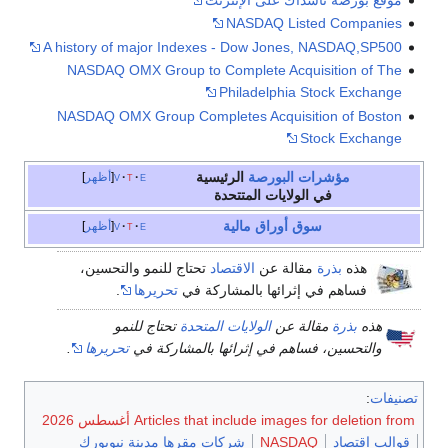
NASDAQ Listed Companies
A history of major Indexes - Dow Jones, NASDAQ,SP500
NASDAQ OMX Group to Complete Acquisition of The
Philadelphia Stock Exchange
NASDAQ OMX Group Completes Acquisition of Boston
Stock Exchange
مؤشرات البورصة
الرئيسية
e
t
v
أظهر
في الولايات المتتحدة
سوق أوراق مالية
e
t
v
أظهر
هذه
بذرة
مقالة عن
الاقتصاد
تحتاج للنمو والتحسين،
فساهم في إثرائها بالمشاركة في
تحريرها
.
هذه
بذرة
مقالة عن
الولايات المتحدة
تحتاج للنمو
والتحسين، فساهم في إثرائها بالمشاركة في
تحريرها
.
تصنيفات
:
Articles that include images for deletion from أغسطس 2026
قوالب اقتصاد
NASDAQ
شركات مقرها مدينة نيويورك