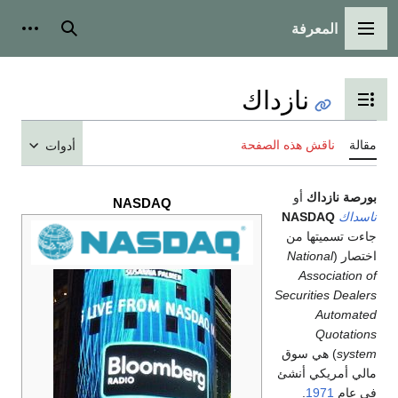
المعرفة
القائمة الرئيسية
بحث
أدوات
نازداك
تبديل عرض جدول المحتويات
مقالة
ناقش هذه الصفحة
أدوات
بورصة نازداك
أو
NASDAQ
ناسداك
NASDAQ
جاءت تسميتها من
اختصار (
National
Association of
Securities Dealers
Automated
Quotations
system
) هي سوق
مالي أمريكي أنشئ
في عام
1971
.