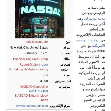
مقر ناسداك
الرئيسي يقع في
مدينة نيويورك
، وهي
أكبر بورصة تعمل
على أساس
الشاشات الإلكترونية
في
الولايات المتحدة
النوع
Stock exchange
الأمريكية
مع نحو
الموقع
New York City, United States
3200 شركة مدرجة
تأسست
February 8, 1971
بها، كما أن متوسط
المالك
The NASDAQ OMX Group
عدد الأسهم المباعة
الأشخاص
Robert Greifeld
(CEO)
بها يومياً أعلى من
البارزون
H. Furlong Baldwin
(Chairman)
أي بورصة أمريكية
العملة
USD
أخرى. أغلب
عدد المدرجين
3,200
الشركات المدرجة
المؤشرات
NASDAQ Composite
فيها تكنولوجية و
NASDAQ-100
تعتبر المؤشر
NASDAQ Biotechnology
الرئيسي للسوق
Index
التكنولوجي
الموقع الإلكتروني
www.nasdaqomx.com