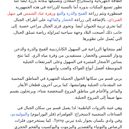
ة الكهربائية واستخراج المعادن وتصنيعها مكانة بارزة أيضا كما
تصنيع المكنات بدوره أما بالنسبة للزراعة في هذه الجمهورية
رة وتتم زراعة
القمح
والذرة
والتبغ
وزهرة عباد الشمس
في
سهل
داي
، بالإضافة إلى زراعة
الخضار
والفاكهة
على أطراف الجبال.
جري تربية الحيوان أيضا. وتحوي قرى الجبال مراعي خصبة. إلى
ذلك أصبحت البلاد وحهة سياحية لمزاولة رياضة تسلق الجبال،
يُعمل على تطويرها.
نتجاتها الزراعية في السهول الكاباردينية القمح والذرة والدخن
 الشمس والخضار، مستفيدين من وفرة مياه الري. كما تنتج
ن الأشجار المثمرة في السهول وعلى المرتفعات الجبلية
سطة أفضل أنواع الفواكه والعنب وأشهرها.
قسم من سكانها الخيول الجميلة الشهيرة في المناطق المحمية
لمقدمات الجبلية وهوامشها، كما يربي آخرون قطعان الأبقار
عز والأغنام في مناطق المروج المنخفضة شتاء، ويرتحلون بقسم
يفاً إلى المروج الجبلية.
نية بالثروات الباطنية؛ لذا يعمل قسم من سكان الجبال في
عات المنجمية لاستخراج: الفولفرام (فلز اليورانيوم)
والموليبدنم
،
وفي وادي بكسان بجوار بلدة تيرني Tyrny، كما يستخرجون فلزات
ص والتوتياء والقصدير والبزموت والبوكسيت والفحم الحجري.