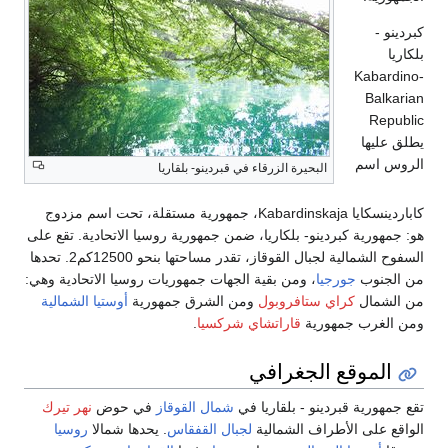
و -
ا
Kabard
Balk
Rep
عليها
س اسم
البحيرة الزرقاء في قبردينو- بلقاريا
كاباردينسكايا Kabardinskaja، جمهورية مستقلة، تحت اسم مزدوج
مهورية كبردينو- بلكاريا، ضمن جمهورية روسيا الاتحادية. تقع على
السفوح الشمالية لجبال القوقاز، تقدر مساحتها بنحو 12500كم2. تحدها
لجنوب
جورجيا
، ومن بقية الجهات جمهوريات روسيا الاتحادية وهي:
لشمال
كراي ستافروبول
ومن الشرق جمهورية
أوستيا الشمالية
الغرب جمهورية
قاراتشاي شركسيا
.
الموقع الجغرافي
مهورية قبردينو - بلقاريا في
شمال القوقاز
في حوض
نهر تيرك
ع على الأطراف الشمالية
لجبال القفقاس
. يحدها شمالا
روسيا