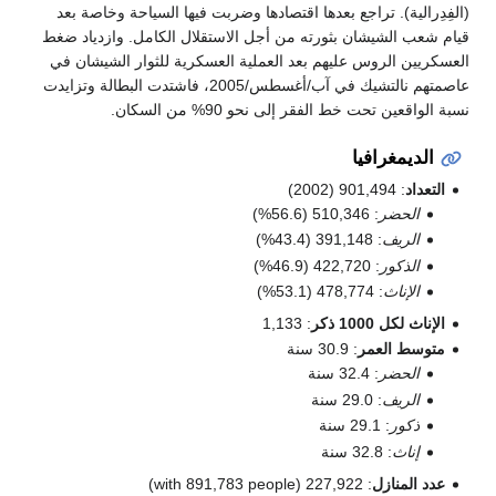
دِرالية). تراجع بعدها اقتصادها وضربت فيها السياحة وخاصة بعد
شعب الشيشان بثورته من أجل الاستقلال الكامل. وازدياد ضغط
ريين الروس عليهم بعد العملية العسكرية للثوار الشيشان في
عاصمتهم نالتشيك في آب/أغسطس/2005، فاشتدت البطالة وتزايدت
واقعين تحت خط الفقر إلى نحو 90% من السكان.
الديمغرافيا
تعداد
: 901,494 (2002)
الحضر
: 510,346 (56.6%)
الريف
: 391,148 (43.4%)
الذكور
: 422,720 (46.9%)
الإناث
: 478,774 (53.1%)
إناث لكل 1000 ذكر
: 1,133
توسط العمر
: 30.9 سنة
الحضر
: 32.4 سنة
الريف
: 29.0 سنة
ذكور
: 29.1 سنة
إناث
: 32.8 سنة
دد المنازل
: 227,922 (with 891,783 people)