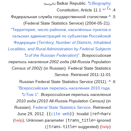
Balkar Republic.
Biography
(بالروسية)
أ
ب
Constitution, Article 11.1
^
Федеральная служба государственной статистики
^
(Federal State Statistics Service) (2004-05-21).
"Территория, число районов, населённых пунктов и
сельских администраций по субъектам Российской
Федерации (
Territory, Number of Districts, Inhabited
Localities, and Rural Administration by Federal Subjects
of the Russian Federation
)"
.
Всероссийская
перепись населения 2002 года (All-Russia Population
Census of 2002)
(in Russian). Federal State Statistics
.
Service
. Retrieved
2011-11-01
Russian Federal State Statistics Service (2011).
^
"Всероссийская перепись населения 2010 года.
Том 1"
.
Всероссийская перепись населения
2010 года (2010 All-Russia Population Census)
(in
Russian).
Federal State Statistics Service
. Retrieved
June 29,
2012
.
{{
cite web
}}
:
Invalid
|ref=harv
(
help
)
;
Unknown parameter
|trans_title=
ignored
(
|trans-title=
suggested) (
help
)