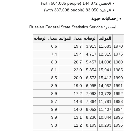
الحضر
: 144,872 (with 504,085 people)
الريف
: 83,050 (with 387,698 people)
حصائيات حيوية
: Russian Federal State Statistics Service
المواليد
الوفيات
معدل المواليد
معدل الوفيات
6.6
19.7
3,913
11,683
7.4
19.4
4,717
12,315
8.0
20.7
5,457
14,098
8.1
22.0
5,854
15,941
8.5
20.0
6,573
15,412
8.9
19.0
6,995
14,952
8.9
17.2
7,093
13,728
9.7
14.6
7,864
11,781
9.9
14.0
8,052
11,407
9.9
13.1
8,236
10,844
9.8
12.2
8,199
10,293