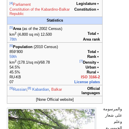
[4]
• Legislature
Parliament
Constitution of the Kabardino-Balkar
• Constitution
Republic
Statistics
[5]
Area
(as of the 2002 Census)
2
• Total
(4،800 sq mi)
12،500 km
78th
Area rank
[6]
Population
(2010 Census)
859٬800
• Total
59th
• Rank
2
[7]
(178.1/sq mi)
68.78/km
• Density
54.5%
• Urban
45.5%
• Rural
RU-KB
ISO 3166-2
07
License plates
[9]
[8]
Official
Russian
;
Kabardian
,
Balkar
languages
[None Official website]
رسومة
شعار
ورية.