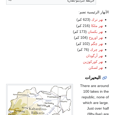
خريطة كبردينو-بلقاريا
ار الرئيسية تضم:
هر ترك
(623 كم)
هر ملكا
(216 كم)
هر بكسان
(173 كم)
هر اوروخ
(104 كم)
هر چگم
(102 كم)
هر چرك
(76 كم)
هر أرگودان
هر كوركوژين
هر لسكن
البحيرات
There are ar
100 lakes i
republic, no
which are l
Just over
(fifty-fiv