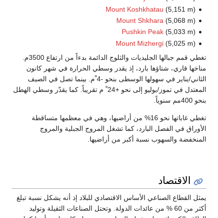
Mount Koshkhatau
(5,151 m
Mount Shkhara
(5,068 m
Pushkin Peak
(5,033 m
Mount Mizhergi
(5,025 m
تغطي قمم جبالها الجليديات والثلوج الدائمة بدءاً من ارتفاع 3500م.
ا قاري، شتاؤها بارد، إذ يقدر وسطي الحرارة في شهر كانون
الثاني/يناير في سهولها الوسطى بنحو -4 ْم. بينما تصل في الصيف
المعتدل في تموز/يوليو إلى نحو +24 ْ م تقريباً. كما يقدّر وسطي الهطل
تغطي غاباتها نحو 16% من أراضيها، وهي في معظمها متساقطة
اق في الفصل البارد، كما تشغل المروج الجبلية والمروج
فضة والسهوب نسبة أكبر من أراضيها.
الاقتصاد
القطاع الصناعي الأساس الاقتصادي للبلاد إذ أنه يشكل نسبة تبلغ
أكثر من 60 % من عائدات الدولة. وتحتل الصناعات الثقيلة وتوليد