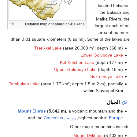
located be
the Baksan
Malka Rivers
Detailed map of Kabardino-Balkaria
largest each 
area of no
than 0٫01 square kilometers (0 sq mi). Some of the lakes
Tserikkel Lake
(area 26,000 m²; depth 368 m
Lower Goluboye Lak
Kel-Ketchen Lake
(depth 177 m
Upper Goluboye Lake
(depth 18 m
Sekretnoye Lak
Tambukan Lake
(area 1.77 km²; depth 1.5 to 2 m), partiall
within Stavropol Krai
الجبال
Mount Elbrus
(5,642 m),
a volcanic mountain and th
Europ
highest peak in
,
روسيا
, and the
Caucasus
Other major mountains inc
Mount Dykhtau
(5,402 m