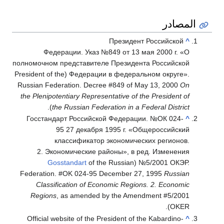
المصادر
Президент Российской
^
Федерации. Указ №849 от 13 мая 2000 г. «О
полномочном представителе Президента Российской
(President of the
Федерации в федеральном округе».
Russian Federation. Decree #849 of May 13, 2000
On
the Plenipotentiary Representative of the President of
).
the Russian Federation in a Federal District
Госстандарт Российской Федерации. №ОК 024-
^
95 27 декабря 1995 г. «Общероссийский
классификатор экономических регионов.
2. Экономические районы», в ред. Изменения
Gosstandart
of the Russian
(
№5/2001 ОКЭР.
Federation. #OK 024-95 December 27, 1995
Russian
Classification of Economic Regions. 2. Economic
Regions
, as amended by the Amendment #5/2001
OKER).
Official website of the President of the Kabardino-
^