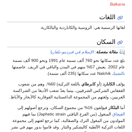
Bal
اللغات
ا الرسمية هي: الروسية والكاباردية والبالكارية.
السكان
قالة مفصلة
:
الإسلام في قبردينو-بلقاريا
بلغ عدد سكانها نحو 760 ألف نسمة عام 1991 ونحو 900 ألف نسمة
يك
Nalchik عدد سكانها (235 ألف نسمة).
الكابارد
(أو
كابرطاي
باللغة التركية) 60%، وهم من شعوب
اس الشركس الشرقيين، بينما يعدّ شعب الأديغا من الشراكسة
يين، ولغتهم من المجموعة الداغستانية القوقازية كالأبخاز والأباظ.
بلكار
فيؤلفون 16% من مجموع السكان، وترجع أصولهم إلى
اق
المنغول (من الفرع اليافثي Japhetic strain) بما فيهم
دون من المغول الترك والصقالبة، كما ترجع لغتهم إلى مجموعة
ت التركية الآلطية كالبشكير والتتار. وقد قاموا بدور مهم في نشر