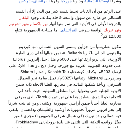
ا
أوستيا الشمالية
وجنوبا
جورجيا
وغربا
القراتشاي-شركس
.
لرغم من أن الغابات تحيط بقسم كبير من البلاد إلا أن القسم
لي هو عبارة عن سهول واسعة قاحلة يتكاثف وجود
البلقار
جة الأولى في الأودية التي تمر منها أنهار
نهر باكسام
وتهر تشيغيم
تيريك
الواقعة شرقي
القراتشاي
. أما مساحة الجمهورية فتبلغ
2
 كم
 تضاريسياً من جزأين: يسمى السهل الشمالي منها كبردينو
والجنوبي الجبلي بلكاريا Balkaria. تتضمن جبالها أعلى ذرى القارة
الأوربية، التي يربو ارتفاعها على 5000م مثل: جبل إلبروس El’brus
على حدودها الجنوبية الغربية مع جورجيا وجبل ديخ تاو Dykh Tau على
ارتفاع 5203م، وكذلك كوشختاو Koshkh Tau وشخارا Shkara
ومزهرجي Mizhargi ارتفاعها (5025م). تميل بعامة نحو الشمال
ي. وتأخذ شبكتها المائية في مجاريها العليا الاتجاه ذاته ضمن
ية الجبلية حتى وصولها إلى المناطق السهلية، حيث تأخذ في
الاتجاه نحو الشرق. ينطبق هذا على نهر تيريك Terek، الذي يمرفي
ه العليا أحياناً ضمن أراضي جمهورية أوسّتيه، ومن ثم يتجه شرقاً
حر قزوين مروراً بجمهوريات أوسّتيه والشّيشان وداغستان. يلتقي
مالي بلدة تيريك (في شمال شرقي الجمهورية) مجرى قصير
يمثّل روافده الثلاثة، التي تلتقي عند بلدة بروخلادني Prokhladnyy،