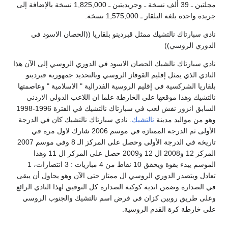
مجلتين ـ 39 ألف نسخة ـ وجريديتين ـ 1,825,000 نسخة بالإضافة إلى
حدة بلغة البلقار ـ 1,575,000 نسخة.
سبارتاك نالتشيك ممثل قبردينو بلقاريا ((الحصان الاسود في
ي الروسي))
سبارتاك نالشيك الحصان الاسود في الدوري الروسي إلى الآن هذا
ي الذي يمثل إقليم القوقاز الروسي وبالتحديد جمهورية قبردينو
يا الشركسية في إقليم الروسية الفدرالية " الاسلامية " وعاصمتها
يك وهذا موقعها على الخارطة علما ان اللاعب الدولي الاردني
السابق انزور نفش لعب في سبارتاك نالتشيك في الفترة 1996-1998
ن مواليد مدينة
نالتشيك
. نادي سبارتاك نالتشيك كان في الدرجة
الأولى ثم الدرجة الممتازة في موسم 2006 شارك لاول مرة في
تاريخه في الدرجة الأولى وحصل على المركز الـ 8 وفي موسم 2007
المركز 12 و2008 ال 12 و2009 حصل على المركز ال 11 وهذا
الموسم يبدء بقوة ويحقق 10 نقاط من 4 مباريات : 3 انتصارات، 1
 ويتصدر الدوري الروسي ال ممتاز حتى الآن وهو يحاول أن يبقى
صدارة وضمن اندية كوكبة الصدارة كل التوفيق لهذا النادي الرائع
 طريق روبين كزان في فرض اسم نالتشيك والجنوب الروسي
ارطة كرة القدم الروسية.