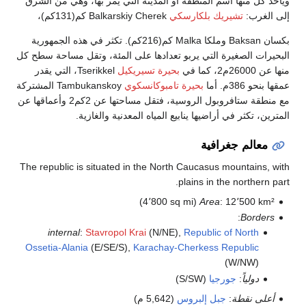
 كل منها اسم المنطقة أو المدينة التي يمر بها، وهي من الشرق
لغرب:
تشيريك بلكارسكي
Balkarskiy Cherek كم(131كم)،
بكسان Baksan وملكا Malka كم(216كم). تكثر في هذه الجمهورية
رات الصغيرة التي يربو تعدادها على المئة، وتقل مساحة سطح كل
2، كما في
بحيرة تسيريكيل
Tserikkel، التي يقدر
و 386م. أما
بحيرة تامبوكانسكوي
Tambukanskoy المشتركة
مع منطقة ستافروبول الروسية، فتقل مساحتها عن 2كم2 وأعماقها عن
ن، تكثر في أراضيها ينابيع المياه المعدنية والغازية.
معالم جغرافية
The republic is situated in the North Caucasus mountains,
plains in the northern 
Area
: 12٬500 km² (4٬800 sq m
:
Border
internal
:
Stavropol Krai
(N/NE),
Republic of North
Ossetia-Alania
(E/SE/S),
Karachay-Cherkess Republic
(W/NW)
دولياً
:
جورجيا
(S/SW)
على نقطة
:
جبل إلبروس
(5,642 م)