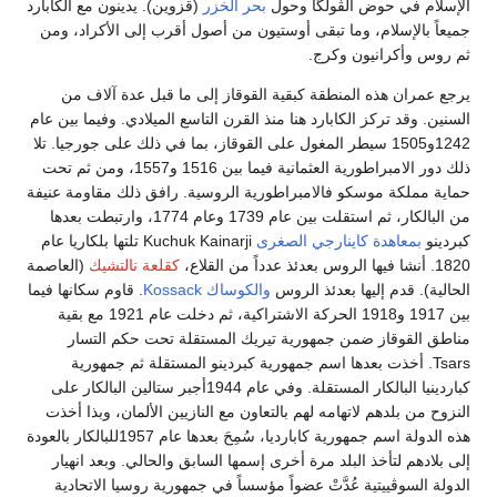
ام في حوض الڤولگا وحول
بحر الخزر
(قزوين). يدينون مع الكابارد
ً بالإسلام، وما تبقى أوستيون من أصول أقرب إلى الأكراد، ومن
س وأكرانيون وكرج.
عمران هذه المنطقة كبقية القوقاز إلى ما قبل عدة آلاف من
ن. وقد تركز الكابارد هنا منذ القرن التاسع الميلادي. وفيما بين عام
1242و1505 سيطر المغول على القوقاز، بما في ذلك على جورجيا. تلا
ذلك دور الامبراطورية العثمانية فيما بين 1516 و1557، ومن ثم تحت
 مملكة موسكو فالامبراطورية الروسية. رافق ذلك مقاومة عنيفة
من البالكار، ثم استقلت بين عام 1739 وعام 1774، وارتبطت بعدها
نو
بمعاهدة كاينارجي الصغرى
Kuchuk Kainarji تلتها بلكاريا عام
قلاع،
كقلعة نالتشيك
(العاصمة
ية). قدم إليها بعدئذ الروس
والكوساك Kossack
. قاوم سكانها فيما
بين 1917 و1918 الحركة الاشتراكية، ثم دخلت عام 1921 مع بقية
 القوقاز ضمن جمهورية تيريك المستقلة تحت حكم التسار
Tsars. أخذت بعدها اسم جمهورية كبردينو المستقلة ثم جمهورية
كباردينيا البالكار المستقلة. وفي عام 1944أجبر ستالين البالكار على
ح من بلدهم لاتهامه لهم بالتعاون مع النازيين الألمان، وبذا أخذت
هذه الدولة اسم جمهورية كابارديا، سُمِحَ بعدها عام 1957للبالكار بالعودة
لادهم لتأخذ البلد مرة أخرى إسمها السابق والحالي. وبعد انهيار
ة السوڤييتية عُدَّتْ عضواً مؤسساً في جمهورية روسيا الاتحادية