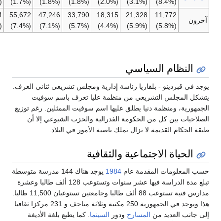
(0.8%)
(1.7%)
(1.8%)
(1.8%)
(2.0%)
(3.1%)
(8.4%)
53,784
55,672
47,246
33,790
18,315
21,328
11,772
ن
(6.0%)
(7.4%)
(7.1%)
(5.7%)
(4.4%)
(5.9%)
(5.8%)
النظام السياسي
في قبردينو - بلقاريا رئاسة إدارية ومجلس تشريعي ثنائي الغرف.
ل المجلس التشريعي من منظمة عليا تعرف باسم سوفيت
ورية، ومنظمة دنيا يطلق عليها اسم سوفيت الممثلين. رغم توزيع
حيات بين كل من الحكومة الفدرالية والحزب الشيوعي إلا أن
الحكام القديمة لا تزال تملك ناصية الأمور في البلاد.
الحياة الاجتماعية والثقافية
المعلومات المقدمة عام
1984
يوجد هناك 144 مدرسة متوسطة
تبلغ مدة الدراسة فيها عشر سنوات وتستوعب 128 ألف طالبا وعشرة
مدارس فنية تستوعب 88 ألف طالبا وجامعتين تستوعبان 11,500 طالبا.
هذا ويوجد في الجمهورية 250 مكتبة وثلاثة متاحف و 231 مركزا ثقافيا
انب العديد من
المسارح
ودور
السينما
. كما يطبع بلغة الأديغة