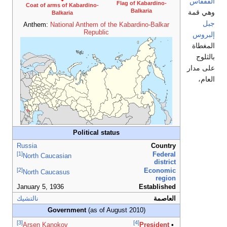
قاس
Flag of Kabardino-
Coat of arms of Kabardino-
Balkaria
قمة
Balkaria
Anthem:
National Anthem of the Kabardino-Balkar
Republic
وس
اة
ج
دار
Political status
Russia
Country
[1]
Federal
North Caucasian
district
[2]
Economic
North Caucasus
region
January 5, 1936
Established
العاصمة
نالتشيك
Government
(as of August 2010)
[3]
[4]
Arsen Kanokov
President
•