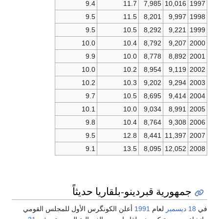
9.4
11.7
7,985
10,016
9.5
11.5
8,201
9,997
9.5
10.5
8,292
9,221
10.0
10.4
8,792
9,207
9.9
10.0
8,778
8,892
10.0
10.2
8,954
9,119
10.2
10.3
9,202
9,294
9.7
10.5
8,695
9,414
10.1
10.0
9,034
8,991
9.8
10.4
8,764
9,308
9.5
12.8
8,441
11,397
9.1
13.5
8,095
12,052
جمهورية قبردينو-بلقاريا حديثاً
ديسمبر
لعام
1991
أعلن الكونگرس الأول للمجلس القومي