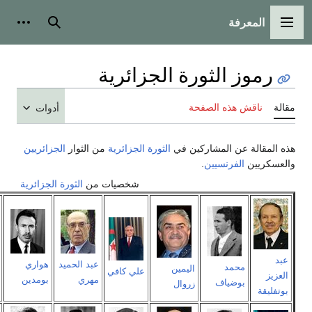
بحث
أدوات شخصية
الجزائرية
أدوات
ي
الثورة الجزائرية
من الثوار
الجزائريين
شخصيات من
الثورة الجزائرية
عبد
عبد الحميد
هواري
أحمد بن
محمد خضر
ن
علي كافي
الحفيظ
مهري
بومدين
بلة
بوصوف