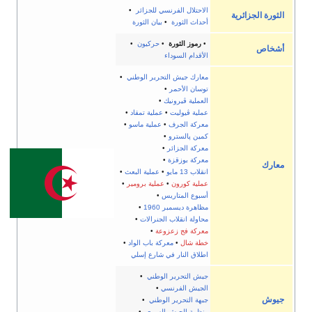
فرنسي للجزائر
•
ة
•
بيان الثورة
رة
•
حركيون
•
داء
التحرير الوطني
•
ر
•
ونيك
•
ت
•
عملية تمقاد
•
ف
•
عملية ماسو
•
رو
•
ئر
•
زة
•
•
عملية البعث
•
ن
•
عملية برومير
•
اريس
•
 1960
•
ب الجنرالات
•
عزوعة
•
معركة باب الواد
•
 في شارع إسلي
ر الوطني
•
رنسي
•
ر الوطني
•
يش السري
•