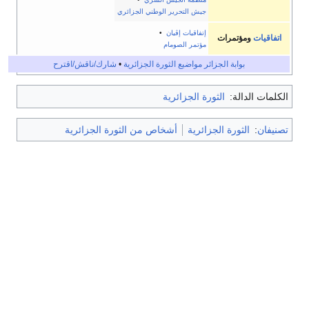
ر الوطني الجزائري
ان
•
مام
ثورة الجزائرية
•
شارك/ناقش/اقترح
ية
شخاص من الثورة الجزائرية