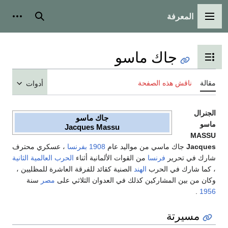
المعرفة
القائمة الرئيسية
بحث
أدوات
جاك ماسو
تبديل عرض جدول المحتويات
مقالة
ناقش هذه الصفحة
أدوات
الجنرال
جاك ماسو
ماسو
Jacques Massu
MASSU
Jacques
جاك ماسي من مواليد عام
1908
بفرنسا
، عسكري محترف
شارك في تحرير
فرنسا
من القوات الألمانية أثناء
الحرب العالمية الثانية
، كما شارك في الحرب
الهند
الصنية كقائد للفرقة العاشرة للمظليين ،
وكان من بين المشاركين كذلك في العدوان الثلاثي على
مصر
سنة
.
1956
مسيرتة