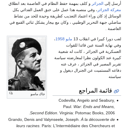
أرسل إلى
الجزائر
و كلف بمهمة حفظ النظام في العاصمة بعد انطلاق
معركة الجزائر
، وفي منصبه هذا عمل على خنق العمل الفدائي بكل
الوسائل إذ كان وراء اعتماد التعذيب كطريقة وحيدة للحد من نشاط
مناضلي جبهة التحرير الوطنيي ، وكان مع بيجار يشكل ثنائي القمع في
العاصمة .
لعب دورا كبيرا في انقلاب 13
مايو
1958
،
وفي نهاية السنة عين قائدا للقوات
العسكرية في الجزائر ، كانت له شعبية
كبيرة عند الكولون نظرا لمعارضته سياسة
تقرير المصير في الجزائر ، عرف عنه
دفاعه المستميت عن الجنرال ديغول و
سياسته
قائمة المراجع
جاك ماسو
Codevilla, Angelo and Seabury,
Paul.
War: Ends and Means,
Second Edition
. Virginia: Potomac Books, 2006.
Grando, Denis and Valynseele, Joseph.
À la découverte de
leurs racines
. Paris: L'Intermédiaire des Chercheurs et