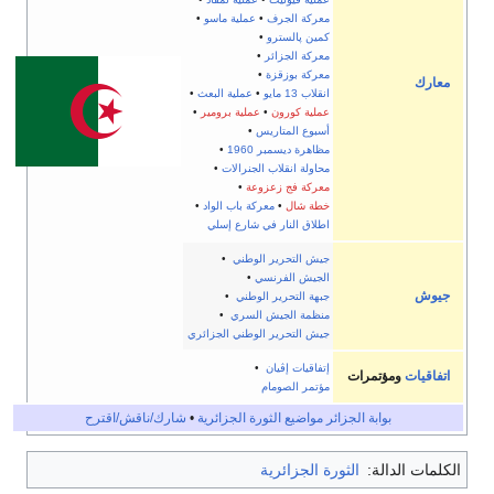
معركة الجرف
•
عملية ماسو
•
كمين پالسترو
•
معركة الجزائر
•
معركة بوزقزة
•
معارك
انقلاب 13 مايو
•
عملية البعث
•
عملية كورون
•
عملية برومير
•
أسبوع المتاريس
•
مظاهرة ديسمبر 1960
•
محاولة انقلاب الجنرالات
•
معركة فج زعزوعة
•
خطة شال
•
معركة باب الواد
•
اطلاق النار في شارع إسلي
جيش التحرير الوطني
•
الجيش الفرنسي
•
جيوش
جبهة التحرير الوطني
•
منظمة الجيش السري
•
جيش التحرير الوطني الجزائري
إتفاقيات إڤيان
•
اتفاقيات
ومؤتمرات
مؤتمر الصومام
بوابة الجزائر
مواضيع الثورة الجزائرية
•
شارك/ناقش/اقترح
الكلمات الدالة:
الثورة الجزائرية