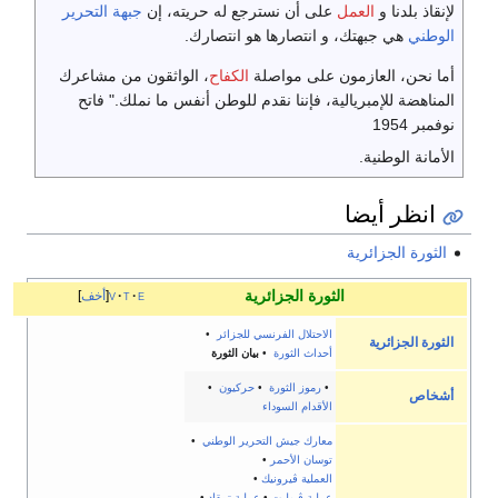
لإنقاذ بلدنا و
العمل
على أن نسترجع له حريته، إن
جبهة التحرير
الوطني
هي جبهتك، و انتصارها هو انتصارك.
أما نحن، العازمون على مواصلة
الكفاح
، الواثقون من مشاعرك
المناهضة للإمبريالية، فإننا نقدم للوطن أنفس ما نملك." فاتح
نوفمبر 1954
الأمانة الوطنية.
انظر أيضا
الثورة الجزائرية
الثورة الجزائرية
e
t
v
أخف
الاحتلال الفرنسي للجزائر
•
الثورة الجزائرية
أحداث الثورة
•
بيان الثورة
•
رموز الثورة
•
حركيون
•
أشخاص
الأقدام السوداء
معارك جيش التحرير الوطني
•
توسان الأحمر
•
العملية ڤيرونيك
•
عملية ڤيوليت
•
عملية تمقاد
•