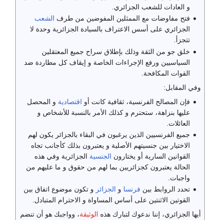
و العادات للشعب الجزائري.
فتح مفاوضات مع الممثلين المفوضين من طرف
الشعب
الجزائري على أسس الاعتراف بالسيادة الجزائرية وحدة لا
تتجزأ.
خلق جو من الثقة وذلك بإطلاق سراح جميع المعتقلين
السياسيين ورفع الإجراءات الخاصة و إيقاف كل مطاردة ضد
القوات المكافحة.
وفي المقابل:
فإن المصالح الفرنسية، ثقافية كانت أو
اقتصادية
و المحصل
عليها بنزاهة، ستحترم و كذلك الأمر بالنسبة للأشخاص و
العائلات.
جميع الفرنسيين الذين يرغبون في البقاء بالجزائر يكون لهم
الاختيار بين جنسيتهم الأصلية و يعتبرون بذلك كأجانب تجاه
القوانين السارية أو يختارون
الجنسية
الجزائرية وفي هذه
الحالة يعتبرون كجزائريين بما لهم من حقوق و ما عليهم من
واجبات.
تحدد الروابط بين
فرنسا
و
الجزائر
و تكون موضوع اتفاق بين
القوتين الاثنتين على أساس المساواة و الاحترام المتبادل.
أيها الجزائري، إننا ندعوك لتبارك هذه
الوثيقة
، وواجبك هو أن تنضم