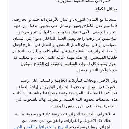
الأمم التي تساند قضيتنا التحريرية.
وسائل الكفاح
انسجاما مع المبادئ الثورية، واعتبارا للأوضاع الداخلية و الخارجية،
فإننا سنواصل الكفاح بجميع الوسائل حتى تحقيق هدفنا . إن جبهة
التحرير الوطني ، لكي تحقق هدفها يجب عليها أن تنجز مهمتين
أساسيتين في وقت واحد وهما: العمل الداخلي سواء في الميدان
السياسي أو في ميدان العمل المحض، و العمل في الخارج لجعل
القضية الجزائرية حقيقة واقعة في العالم كله، و ذلك بمساندة كل
حلفائنا الطبيعيين . إن هذه مهمة شاقة ثقيلة العبء، و تتطلب كل
القوى وتعبئة كل الموارد الوطنية، وحقيقة إن الكفاح سيكون
طويلا ولكن النصر محقق.
وفي الأخير ، وتحاشيا للتأويلات الخاطئة و للتدليل على رغبتنا
الحقيقة في السلم ، و تحديدا للخسائر البشرية و إراقة الدماء،
فقد أعددنا للسلطات الفرنسية وثيقة مشرفة للمناقشة، إذا كانت
هذه السلطات تحدوها النية الطيبة، و تعترف نهائيا للشعوب التي
تستعمرها بحقها في تقرير مصيرها بنفسها.
الاعتراف بالجنسية الجزائرية بطريقة علنية و رسمية، ملغية
بذلك كل الأقاويل و القرارات و القوانين التي تجعل من
الجزائر أرضا فرنسية رغم
التاريخ
و
الجغرافيا
و
اللغة
و
الدين