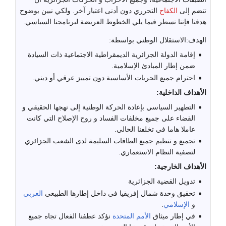
تنضم إلى
الكفاح
التحرري دون أدنى اعتبار آخر. ولكي نبين بوضوح
هدفنا فإننا نسطر فيما يلي الخطوط العريضة لبرنامجنا السياسي.
الهدف:الاستقلال الوطني بواسطة:
إقامة الدولة الجزائرية الديمقراطية الاجتماعية ذات السيادة
ضمن إطار المبادئ الإسلامية.
احترام جميع الحريات الأساسية دون تمييز عرقي أو ديني.
الأهداف الداخلية:
التطهير السياسي بإعادة الحركة الوطنية إلى نهجها الحقيقي و
القضاء على جميع مخلفات الفساد و روح الإصلاح التي كانت
عاملا هاما في تخلفنا الحالي.
تجميع و تنظيم جميع الطاقات السليمة لدى الشعب الجزائري
لتصفية النظام الاستعماري.
الأهداف الخارجية:
تدويل القضية الجزائرية
تحقيق وحدة شمال إفريقيا في داخل إطارها الطبيعي
العربي
و
الإسلامي
.
في إطار ميثاق
الأمم المتحدة
نؤكد عطفنا الفعال تجاه جميع