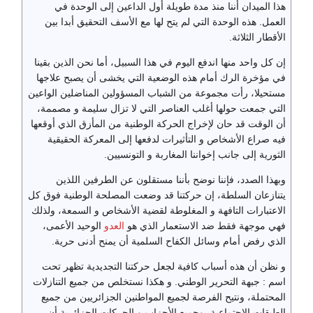
هذا الميدان أننا منذ مدة طويلة أول الداعين إلى الوحدة في
العمل. هذه الوحدة التي لم يتح لها مع الأسف التحقيق أبدا بين
الأقطار الثلاثة.
إن كل واحد منها اندفع اليوم في هذا السبيل، أما نحن الذين بقينا
في مؤخرة الرك أمام هذه الوضعية التي يخشى أن يصبح علاجها
مستحيلا، رأت مجموعة من الشباب المسؤولين المناضلين الواعين
التي جمعت حولها أغلب العناصر التي لا تزال سليمة و مصممة،
أن الوقت قد حان لإخراج الحركة الوطنية من المأزق الذي أوقعها
فيه صراع الأشخاص و التأثيرات لدفعها إلى المعركة الحقيقية
الثورية إلى جانب إخواننا المغاربة و التونسيين.
وبهذا الصدد، فإننا نوضح بأننا مستقلون عن الطرفين اللذين
يتنازعان السلطة، إن حركتنا قد وضعت المصلحة الوطنية فوق كل
الاعتبارات التافهة و المغلوطة لقضية الأشخاص و السمعة، ولذلك
فهي موجهة فقط ضد الاستعمار الذي هو
العدو
الوحيد الأعمى،
الذي رفض أمام وسائل الكفاح السلمية أن يمنح أدنى حرية.
و نظن أن هذه أسباب كافية لجعل حركتنا التجديدية تظهر تحت
اسم : جبهة التحرير الوطني. و هكذا نستخلص من جميع التنازلات
المحتملة، ونتيح الفرصة لجميع المواطنين الجزائريين من جميع
الطبقات الاجتماعية، وجميع الأحزاب و الحركات الجزائرية أن