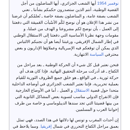
نوفمبر
1954
أيها الشعب الجزائري، أيها المناضلون من أجل
القضية الوطنية، أنتم الذين ستصدرون حكمكم بشأننا ـ نعني
الشعب بصفة عامة، و المناضلون بصفة خاصة ـ نُعلمُكم أن غرضنا
من نشر هذا الإعلان هو أن نوضح لكُم الأسْباَبَ العَميقة التي دفعتنا
إلى العمل ، بأن نوضح لكم مشروعنا و الهدف من عملنا، و
مقومات وجهة نظرنا الأساسية التي دفعتنا إلى الاستقلال الوطني
في إطار الشمال الإفريقي، ورغبتنا أيضا هو أن نجنبكم الالتباس
الذي يمكن أن توقعكم فيه الإمبريالية وعملاؤها الإداريون و بعض
محترفي
السياسة
الانتهازية.
فنحن نعتبر قبل كل شيء أن الحركة الوطنية ـ بعد مراحل من
الكفاح ـ قد أدركت مرحلة التحقيق النهائية. فإذا كان هدف أي
حركة ثورية ـ في الواقع ـ هو خلق جميع الظروف الثورية للقيام
بعملية تحريرية، فإننا نعتبر الشعب الجزائري في أوضاعه الداخلية
متحدا حول قضية
الاستقلال
و العمل ، أما في الأوضاع الخارجية
فإن الانفراج الدولي مناسب لتسوية بعض المشاكل الثانوية التي
من بينها قضيتنا التي تجد سندها الديبلوماسي و خاصة من طرف
إخواننا العرب و المسلمين.
إن أحداث المغرب و تونس لها دلالتها في هذا الصدد، فهي تمثل
بعمق مراحل الكفاح التحرري في شمال
إفريقيا
. ومما يلاحظ في