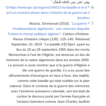
وهي على متن قافلة للبغال.
https://www.aps.dz/regions/145013-la-bataille-d-el-d
^
jorf-un-moment-phare-dans-l-histoire-de-la-guerre-de-li
beration
Alcaraz, Emmanuel (2016).
"La guerre
^
d'indépendance algérienne : une mémoire disputée
dans le champ politique algérien"
.
Cahiers d'histoire
.
Revue d’histoire critique (130): 125–146
. Retrieved
September 10,
2019
.
La bataille d'El Djorf, ayant eu
lieu du 20 au 28 septembre 1955 dans les monts
Nemenchas à l'est de l'Algérie, est devenue un lieu de
mémoire de la nation algérienne dans les années 2000.
Le pouvoir a voulu montrer que si la guerre d'Algérie a
été une guerre de guérilla, il y a eu aussi des
affrontements d'envergure en face à face, des wajhât,
comme cette bataille qui était oubliée sur le plan
national. Dans le contexte de la guerre des mémoires
avec l'ancienne puissance coloniale, son but était de
contrer le discours porté par l'armée française et
certains historiens comme Jean-Charles Jauffret