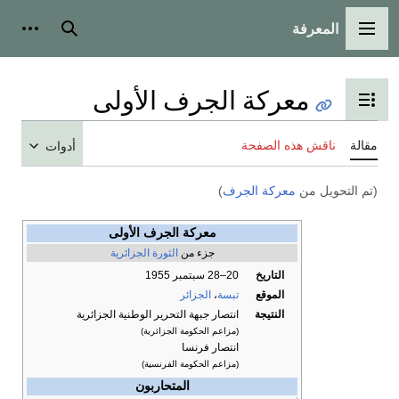
المعرفة
القائمة الرئيسية
بحث
أدوات
معركة الجرف الأولى
تبديل عرض جدول المحتويات
مقالة
ناقش هذه الصفحة
أدوات
(تم التحويل من
معركة الجرف
)
معركة الجرف الأولى
جزء من
الثورة الجزائرية
التاريخ
20–28 سبتمبر 1955
الموقع
تبسة
،
الجزائر
النتيجة
انتصار جبهة التحرير الوطنية الجزائرية
(مزاعم الحكومة الجزائرية)
انتصار فرنسا
(مزاعم الحكومة الفرنسية)
المتحاربون