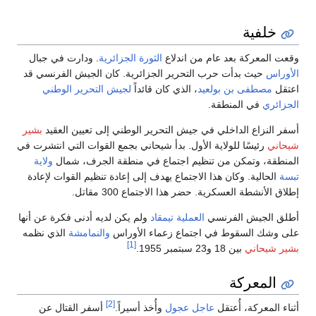
خلفية
وقعت المعركة بعد عام من اندلاع
الثورة الجزائرية
. ودارت في جبال
الأوراس
حيث بدأت حرب التحرير الجزائرية. كان الجيش الفرنسي قد
اعتقل
مصطفى بن بولعيد
، الذي كان قائداً
لجيش التحرير الوطني
الجزائري
في المنطقة.
أسفر النزاع الداخلي في جيش التحرير الوطني إلى تعيين العقيد
بشير
شيحاني
رئيسًا للولاية الأول. بدأ شيحاني بجمع القوات التي انتشرت في
المنطقة، وتمكن من تنظيم اجتماع في منطقة الجرف، شمال
ولاية
تبسة
الحالية. وكان هذا الاجتماع يهدف إلى إعادة تنظيم القوات لإعادة
إطلاق الأنشطة العسكرية. حضر هذا الاجتماع 300 مقاتل.
أطلق الجيش الفرنسي
العملية تيمقاد
ولم يكن لديه أدنى فكرة عن أنها
على وشك السقوط في اجتماع زعماء الأوراس
والنمامشة
الذي نظمه
[1]
بشير شيحاني
بين 18 و23 سبتمبر 1955.
المعركة
[2]
أثناء المعركة، أُعتقل
عاجل عجول
وأُخذ أسيراً.
أسفر القتال عن