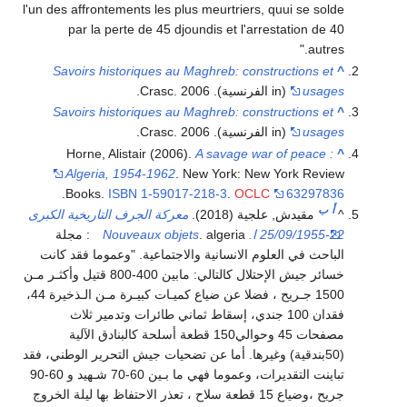
l'un des affrontements les plus meurtriers, quui se solde
par la perte de 45 djoundis et l'arrestation de 40
autres.
Savoirs historiques au Maghreb: constructions et
^
usages
(in الفرنسية). Crasc. 2006.
Savoirs historiques au Maghreb: constructions et
^
usages
(in الفرنسية). Crasc. 2006.
Horne, Alistair (2006).
A savage war of peace :
^
Algeria, 1954-1962
. New York: New York Review
.
Books.
ISBN
1-59017-218-3
.
OCLC
63297836
أ
ب
^
مقيدش, علجية (2018).
معركة الجرف التاريخية الكبرى
22-25/09/1955 ا. Nouveaux objets
. algeria: مجلة
الباحث في العلوم الانسانية والاجتماعية.
وعموما فقد كانت
خسائر جيش الإحتلال كالتالي: مابين 400-800 قتيل وأكثـر مـن
1500 جـريح ، فضلا عن ضياع كميـات كبيـرة مـن الـذخيرة 44،
فقدان 100 جندي، إسقاط ثماني طائرات وتدمير ثلاث
مصفحات 45 وحوالي150 قطعة أسلحة كالبنادق الآلية
(50بندقية) وغيرها. أما عن تضحيات جيش التحرير الوطني، فقد
تباينت التقديرات، وعموما فهي ما بـين 60-70 شـهيد و 60-90
جريح ،وضياع 15 قطعة سلاح ، تعذر الاحتفاظ بها ليلة الخروج