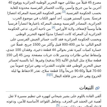
مصرع 45 قتيلاً من مقاتلي جبهة التحرير الوطنية الجزائرية ووقوع 40
آخرين ما بين جريح وأسير، وكانت الخسائر الفرنسية محدودة للغاية
[3]
بحسب الحكومة الفرنسية.
تعتبر الحكومة الفرنسية المعركة انتصارًا
فرنسيًا. يسرد أليستير هورن، أحد أشهر الكتاب في موضوع الحرب
الجزائرية، المصادر الفرنسية ويصف المعركة باعتبارها انتصاراً فرنسياً
[4]
هاماً وسبباً لإضعاف ولاية الأوراس.
من ناحية أخرى، تدعي الحكومة
الجزائرية أن المعركة كانت انتصارًا مدويًا لجبهة التحرير الوطني.
وبحسب الحكومة الجزائرية فقد كانت خسائر الجيش الفرنسي على
النحو التالي: ما بين 400-800 قتيل وأكثر من 1500 جريح. فضلًا عن
خسارة كميات كبيرة تقدر بحوالي 44 قطعة ذخيرة، وفقدان 100 جندي،
وإسقاط ثماني طائرات وتدمير ثلاث عربات مصفحة. ومن 45 إلى 150
قطعة سلاح مثل البنادق الآلية (50 بندقية) وغيرها. أما بالنسبة لخسائر
جيش التحرير الوطني فقد تفاوتت التقديرات وهي تتراوح عموماً بين
60-70 قتيلاً و60-90 جريحاً و15 قطعة سلاح، تعذر الاحتفاظ بها ليلة
[6]
[5]
الخروج وهي على متن قافلة البغال.
التبعات
ألقى القادة باللوم على بشير شيحاني لتهوره في تنظيم مسيرة لا تقل
أهمية عن الحشد في الجرف، وتجاهل القواعد الأساسية للأمن، ودعوته
[5]
لانتقاد أفعاله، وهو ما لم يحدث.