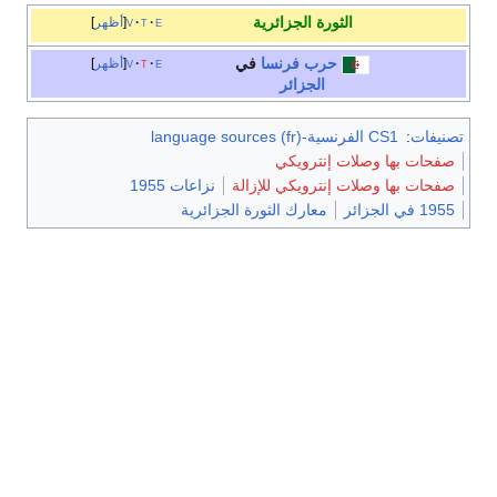
الثورة الجزائرية
e
t
v
أظهر
حرب
فرنسا
في
e
t
v
أظهر
الجزائر
تصنيفات
:
CS1 الفرنسية-language sources (fr)
صفحات بها وصلات إنترويكي
صفحات بها وصلات إنترويكي للإزالة
نزاعات 1955
1955 في الجزائر
معارك الثورة الجزائرية