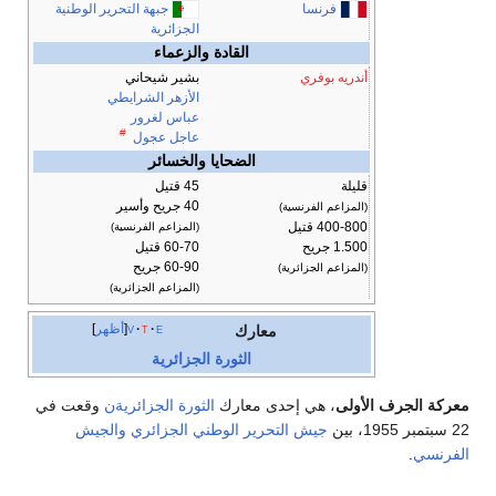
فرنسا
جبهة التحرير الوطنية
الجزائرية
القادة والزعماء
أندريه بوفري
بشير شيحاني
الأزهر الشرايطي
عباس لغرور
#
عاجل عجول
الضحايا والخسائر
قليلة
45 قتيل
40 جريح وأسير
(المزاعم الفرنسية)
400-800 قتيل
(المزاعم الفرنسية)
1.500 جريح
60-70 قتيل
60-90 جريح
(المزاعم الجزائرية)
(المزاعم الجزائرية)
e
t
v
أظهر
معارك
الثورة الجزائرية
معركة الجرف الأولى
، هي إحدى معارك
الثورة الجزائريةن
وقعت في
22 سبتمبر 1955، بين
جيش التحرير الوطني الجزائري
والجيش
الفرنسي
.