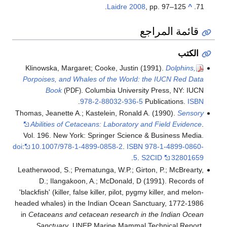
Laidre 2008
, pp. 97–125.
^
قائمة المراجع
الكتب
Klinowska, Margaret; Cooke, Justin (1991).
Dolphins,
Porpoises, and Whales of the World: the IUCN Red Data
Book
. Columbia University Press, NY: IUCN
(PDF)
.
978-2-88032-936-5
Publications.
ISBN
Thomas, Jeanette A.; Kastelein, Ronald A. (1990).
Sensory
Abilities of Cetaceans: Laboratory and Field Evidence
.
Vol. 196. New York: Springer Science & Business Media.
doi
:
10.1007/978-1-4899-0858-2
.
ISBN
978-1-4899-0860-
.
5
.
S2CID
32801659
Leatherwood, S.; Prematunga, W.P.; Girton, P.; McBrearty,
D.; Ilangakoon, A.; McDonald, D (1991).
Records of
'blackfish' (killer, false killer, pilot, pygmy killer, and melon-
headed whales) in the Indian Ocean Sanctuary, 1772-1986
in
Cetaceans and cetacean research in the Indian Ocean
Sanctuary
. UNEP Marine Mammal Technical Report.