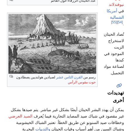
عدد الحيتان الزرقاء حول العالم
نيوفندلاند
في
أمريكا
الشمالية
[55]
[54]
.
تُصاد الحيتان
لاستخراج
الزيت
الموجود في
كبدها
لصناعة مواد
التجميل.
رسم من
القرن الثامن عشر
لصيادين هولنديين يصطادون
حوت مقوس الرأس
تهديدات
أخرى
يمكن أن يهدد البشر الحيتان أيضًا بشكل غير مباشر. يتم صيدها بشكل
غير مقصود في شباك صيد المصايد التجارية فيما يُعرف
الصيد العرضي
وخطافات صيد السنونو عن طريق الخطأ. تعتبر الشباك الخيشومية
وشباك السين من أهم أسباب وفيات الحيتان
والثدييات
البحرية