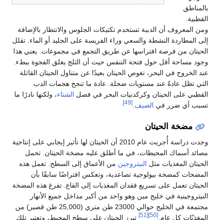
بالمناطق
القطبية.
ومن المعروف أن الدببة تستخدم تكتيكات الجلوس والانتظار بالإضافة
إلى المطاردة النشطة والسعي وراء الفريسة على الجليد أو الماء. تقلل
الحيتان من فرصة افتراسها عن طريق التجمع في مجموعات. يعني هذا
وجود مساحة أقل حول فتحة التنفس حيث أن الثلج يغلق الفجوة ببطء.
عند الخروج في البحر، تغوص الحيتان بعيدًا عن متناول الحيتان القاتلة
التي تظل عادةً عند مستويات ضحلة. عادة ما تنجح هجمات الدب
القطبي على الحيتان وكركدنيات البحر في فصل
الشتاء
، ولكنها نادرًا ما
[49]
تسبب أي ضرر في
الصيف
.
مضخة الحيتان
وجدت دراسة أُجريت عام 2010 أن الحيتان لها تأثير إيجابي على إنتاجية
مصائد أسماك المحيطات، في ما أطلق عليه مضخة الحيتان. تحمل
الحيتان المغذيات مثل
النيتروجين
من الأعماق إلى السطح. تعمل هذه
المضخات كمضخة بيولوجية تصاعدية، وتعكس افتراضًا سابقًا بأن
الحيتان تعمل على تسريع فقدان المغذيات إلى القاع. تفرغ هذه المضخة
النيتروجينية في خليج مين وهو واحد من أكبر مداخل جميع الأنهار
مجتمعة في الخليج حوالي 23000 طن متري (25,000 طن قصير) من
[51]
[50]
المغذيّات كل عام.
تبرز الحيتان على سطح المحيط، وتعتبر تلك