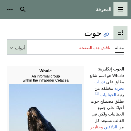
المعرفة
القائمة الرئيسية
بحث
أدوات
حوت
تبديل عرض جدول المحتويات
مقالة
ناقش هذه الصفحة
أدوات
الحوت
إنگليزية:
Whale
Whale
هو اسم شائع
An informal group
within the infraorder Cetacea
يطلق على
ثدييات
بحرية
مختلفة من
[1]
رتبة
الحيتانيات
.
يطلق مصطلح حوت
أحيانًا على جميع
الحيتانيات ولكن في
الغالب تستبعد كل
من
الدلافين
وخنازير