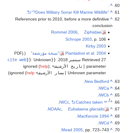
.
^
.
"Does Military Sonar Kill Marine Wildlife?"
^
References prior to 2010, before a more definitive
^
conclusion:
Rommel 2006
,
Ziphiidae
Schrope 2003
, p. 106
Kirby 2003
Piantadosi et al. 2004
"نسخة مؤرشفة"
.
(PDF)
Retrieved 27 سبتمبر 2018
.
{{
Unknown
:
}}
cite web
parameter
|تاريخ الأرشيف=
ignored (
;
)
help
Unknown parameter
|مسار الأرشيف=
ignored (
help
)
.
New Bedford
^
.
IWCa
^
.
IWCb
^
أ
ب
.
IWCc
,
Catches taken
^
.
NOAAc
,
Eubalaena glacialis
^
.
MacKenzie 1994
^
.
IWCd
^
Mead 2005
, pp. 723–743.
^