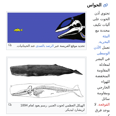
الحواس
تحتوي أذن
الحوت على
آليات تكيف
محددة مع
البيئة
البحرية
.
تحديد موقع الفريسة عبر
الرصد بالصدى
عند الحيتانيات.
تعمل
الأذن
الوسطى
في البشر
لمعادلة
المقاومة
المنخفضة
للهواء
الخارجي
ومقاومة
سائل
القوقعة
. لا
الهيكل العظمي لحوت العنبر، رسم يعود لعام 1894
لريشارد ليديكر.
يوجد فرق
كبير بين