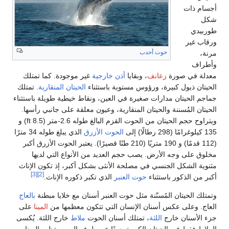
أجسام ذات
شكل
طوربيدي
ورقاب غير
حوت أحدب
مرنة،
وأطراف
معدلة في صورة
زعانف
، وبقايا
أذن خارجية
غير موجودة. كما تمتلك
الحيتان ذيول كبيرة، ورؤوس مستوية باستثناء
الحيتان المنقارية
. تمتلك
جماجم الحيتان مدارات صغيرة في العين، ونقاط خيطية طويلة باستثناء
الحيتان المُسننة والحيتان المنقارية، وعيون معلقة على جانبي رأسها.
ويتراوح حجم الحيتان من الحوت القزم البالغ طوله 2.6-متر (8.5 ft) و
135 كيلوغرامًا (298 رطالًا) إلى
الحوت الأزرق
الذي يبلغ طوله 34 مترًا
(112 قدمًا) و 190 متريًا (210 طنًا قصيرًا). يعتبر الحوت الأزرق أكبر
مخلوق على وجه الأرض. يصب حجم العديد من الأنواع التي لديها
مثنوية الشكل الجنسي في مصلحة الأنثى بشكل أكبر، إذ تكون الإناث
[3]
[2]
أكبر من الذكور باستثناء
حوت العنبر
الذي تكبر ذكوره الإناث.
وتمتلك الحيتان المًسنّنة مثل حوت العنبر أسنان مع خلايا مبطنة
بالعاج
العاج. وعلى عكس أسنان الإنسان التي تتكون معظمها من
المينا
على
جزء الأسنان خارج
اللثة
، تمتلك أسنان الحوت
ملاط
خارج اللثة. يُكسى