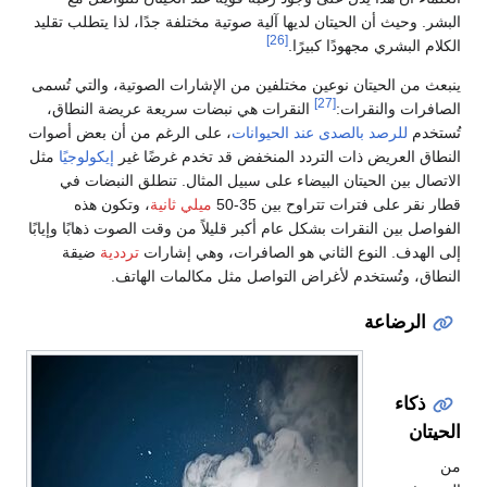
البشر. وحيث أن الحيتان لديها آلية صوتية مختلفة جدًا، لذا يتطلب تقليد
[26]
الكلام البشري مجهودًا كبيرًا.
ينبعث من الحيتان نوعين مختلفين من الإشارات الصوتية، والتي تُسمى
[27]
الصافرات والنقرات:
النقرات هي نبضات سريعة عريضة النطاق،
تُستخدم
للرصد بالصدى عند الحيوانات
، على الرغم من أن بعض أصوات
النطاق العريض ذات التردد المنخفض قد تخدم غرضًا غير
إيكولوجيًا
مثل
الاتصال بين الحيتان البيضاء على سبيل المثال. تنطلق النبضات في
قطار نقر على فترات تتراوح بين 35-50
ميلي ثانية
، وتكون هذه
الفواصل بين النقرات بشكل عام أكبر قليلاً من وقت الصوت ذهابًا وإيابًا
إلى الهدف. النوع الثاني هو الصافرات، وهي إشارات
ترددية
ضيقة
النطاق، وتُستخدم لأغراض التواصل مثل مكالمات الهاتف.
الرضاعة
ذكاء
الحيتان
من