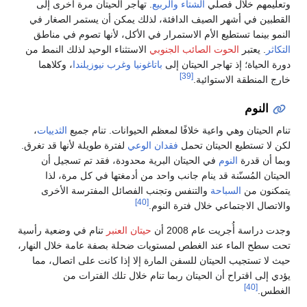
وتعليمهم خلال فصلي
الشتاء
والربيع
. تهاجر الحيتان مرة أخرى إلى
القطبين في أشهر الصيف الدافئة، لذلك يمكن أن يستمر الصغار في
النمو بينما تستطيع الأم الاستمرار في الأكل، لأنها تصوم في مناطق
التكاثر
. يعتبر
الحوت الصائب الجنوبي
الاستثناء الوحيد لذلك النمط من
دورة الحياة؛ إذ تهاجر الحيتان إلى
باتاغونيا
وغرب نيوزيلندا
، وكلاهما
[39]
خارج المنطقة الاستوائية.
النوم
تنام الحيتان وهي واعية خلافًا لمعظم الحيوانات. تنام جميع
الثدييات
،
لكن لا تستطيع الحيتان تحمل
فقدان الوعي
لفترة طويلة لأنها قد تغرق.
وبما أن قدرة
النوم
في الحيتان البرية محدودة، فقد تم تسجيل أن
الحيتان المُسنّنة قد ينام جانب واحد من أدمغتها في كل مرة، لذا
يتمكنون من
السباحة
والتنفس وتجنب الفصائل المفترسة الأخرى
[40]
والاتصال الاجتماعي خلال فترة النوم.
وجدت دراسة أُجريت عام 2008 أن
حيتان العنبر
تنام في وضعية رأسية
تحت سطح الماء عند الغطص لمستويات ضحلة بصفة عامة خلال النهار،
حيث لا تستجيب الحيتان للسفن المارة إلا إذا كانت على اتصال، مما
يؤدي إلى اقتراح أن الحيتان ربما تنام خلال تلك الفترات من
[40]
الغطس.