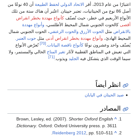
اعتبارًا من عام 2013، أقر
الاتحاد الدولي لحفظ الطبيعة
أن 40 نوعًا من
أصل 86 نوع من الحيتانيات، تعتبر حييتان. اعتُبر أن هناك ستة من تلك
الأنواع الأربعيم في خطر، حيث تُصنّف
كأنواع مهددة بخطر انقراض
أقصى
كالحوت الجنوبي شمال المحيط الأطلسي،
وأنواع مهددة
بالانقراض
مثل
الحوت الأزرق
والحوت الزعنفي
، الحوت الجنوبي شمال
المحيط الهادئ،
وأنواع مهددة بخطر انقراض أدنى
مثل
حوت العنبر
.
[70]
يُصنّف واحد وعشرون نوعًا
كأنواع ناقصة البيانات
.
تُعرّض الأنواع
التي تعيش في المناطق القطبية لآثار
تغير المناخ
الحالي والمستمر، ولا
[71]
سيما الوقت الذي يتشكل فيه
الجليد
ويذوب.
انظر أيضاً
صيد الحيتان في اليابان
المصادر
Brown, Lesley, ed. (2007).
Shorter Oxford English
^
Dictionary
. Oxford: Oxford University press. p. 3611.
Reidenberg 2012
, pp. 510–511.
^