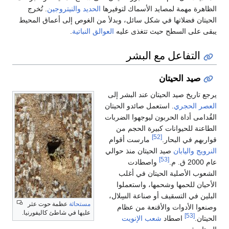
الظاهرة مهمة لمصايد الأسماك لتوفيرها
الحديد
والنيتروجين
. تُخرج
الحيتان فضلاتها في شكل سائل، وبدلأ من الغوص إلى أعماق المحيط
يبقى على السطح حيث تتغذى عليه
العوالق النباتية
.
التفاعل مع البشر
صيد الحيتان
يرجع تاريخ صيد الحيتان عند البشر إلى
العصر الحجري
. استعمل صائدو الحيتان
القُدامى أداة الحربون ليوجهوا الضربات
الطاعنة للحيوانات كبيرة الحجم من
[52]
قواربهم في البحار.
مارست أقوام
النرويج
واليابان
صيد الحيتان منذ حوالي
[53]
عام 2000 ق. م.
واصطادت
الشعوب الأصلية الحيتان في أغلب
الأحيان للحمها وشحمها، واستعملوا
البلين في التسقيف أو صناعة السِلال،
مستحاثة
عظمة حوت عثر
وصنعوا الأدوات والأقنعة من عظام
عليها في شاطئ كاليفورنيا.
[53]
الحيتان.
اصطاد
شعب الإنويت