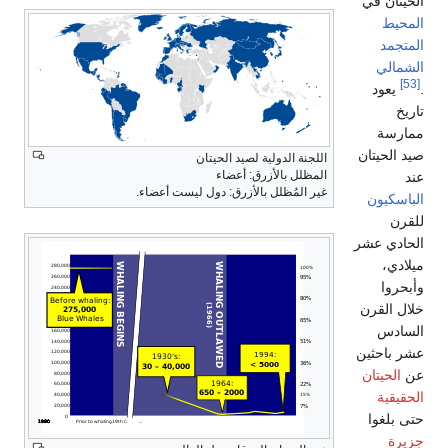
الحيتان في
المحيط
المتجمد
الشمالي
[53]
.
يعود
تاريخ
ممارسة
صيد الحيتان
اللجنة الدولية لصيد الحيتان
المظلل بالأزرق: أعضاء
عند
غير المُظلل بالأزرق: دول ليست أعضاء.
الباسكيون
للقرن
الحادي عشر
ميلادي،
وأبحروا
خلال القرن
السادس
عشر باحثين
عن
الحيتان
الحقيقية
حتى بلغوا
جزيرة