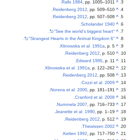
Ralls 1984
, pp. 1005–1011.
^
Reidenberg 2012
, pp. 509–510.
^
Reidenberg 2012
, pp. 507–508.
^
.
Scholander 1940
^
.
"See the world's biggest heart"
^
.
"6 Strangest Hearts in the Animal Kingdom"
^
Klinowska et al. 1991a
, p. 5.
^
Reidenberg 2012
, p. 510.
^
Edward 1995
, p. 11.
^
Klinowska et al. 1991a
, p. 122–262.
^
Reidenberg 2012
, pp. 508.
^
.
Cozzi et al. 2009
^
Norena et al. 2000
, pp. 181–191.
^
.
Cranford et al. 2008
^
Nummela 2007
, pp. 716–733.
^
Jeanette et al. 1990
, pp. 1–19.
^
Reidenberg 2012
, p. 512.
^
.
Thewissen 2002
^
Ketten 1992
, pp. 717–750.
^