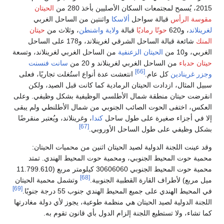
2015، يُسمح لمجتمعات السكان الأصليين بأخذ 280 من
الحيتان
مقوسة الرأس
قبالة سواحل
ألاسكا
واثنتين من الساحل الغربي
لغرينلاند
، و620
حوتًا رماديًا
قبالة
ولاية واشنطن
، وثلاث من
حيتان
المنك
شائعة قبالة الساحل الشرقي لغرينلاند، و178 على الساحل
الغربي، و10 من
الحيتان الزعنفية
من الساحل الغربي لغرينلاند، وتسعة
حيتان حدباء
من الساحل الغربي لغرينلاند و 20 من
سانت فنسنت
[66]
وجزر غرينادين
كل عام.
انتعشت عدة أنواع استُغلت تجاريًا، فعلى
سبيل المثال، ازدادت الحيتان الرمادية كما كانت قبل الصيد، ولكن
انقرضت حيتان منطقة شمال الأطلسي الوظيفية بشكل وظيفي. وعلى
العكس، اختفى الحوت الصائب الجنوبي من شمال الأطلنطي ولم يبقى
إلا في أجزاء صغيرة على طول ساحل
كندا
، وغرينلاند، ويُعتبر منقرضًا
[67]
بشكل وظيفي على طول الساحل الأوروبي.
وقد عينت اللجنة الدولية لصيد الحيتان اثنين من محميات الحيتان:
محمية حوت المحيط الجنوبي، ومحمية حوت المحيط الهندي. تمتد
محمية حوت المحيط الجنوبي 30606060 كيلومتر مربع (11.799.610
[68]
ميل مربع) لأطراف القارة القطبية الجنوبية.
وتشمل محمية الحيتان
[69]
في المحيط الهندي على جميع المحيط الهندي جنوب 55 درجة جنوبًا.
اللجنة الدولية لصيد الحيتان هي منظمة طوعية، يجوز لأي دولة مغادرتها
كما تشاء، ولا تستطيع اللجنة إلزام الدول بأي قانون تقوم به.