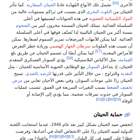
[56]
الأخرى.
تشمل تلك الأنواع المُهدّدة عادةً
الحيتان المنقارية
. كما تتأثر
الحيتان من
التلوث البحري
الذي يتسبب في تراكم مستويات عالية من
المواد الكيميائية العضوية
في هذه الحيوانات لتصنيفها في أعلى
السلسلة الغذائية. تمتلك الحيتان المسننة مخزون كبير من
الشحوم
بنسبة أكبر من الحيتان البالينية لذا تُصنّف فوقها في أعلى السلسلة
الغذائية. كما يمكن للأمهات المرضعات تمرير السموم لصغارها. يمكن
أن تسبب هذه الملوثات
سرطان الجهاز الهضمي
وزيادة خطر التعرض
[57]
للأمراض المعدية.
كما يمكن أيضًا أن تتسمم الحيتان عن طريق بلع
[58]
القمامة
، مثل الأكياس البلاستيكية.
يؤذي السونار العسكري المتقدم
الحيتان، إذ يتداخل
السونار
مع الوظائف الحيوية الأساسية للحيتان - مثل
التغذية
والتزاوج - من خلال التأثير على قدرتها
للرصد بالصدى
. تسبح
الحيتان ردًا على موجات السونار، وفي بعض الأحيان تعاني من
مرض
تخفيف الضغط
بسبب التغيرات السريعة في العمق. تتسبب عمليات
السونار في حدوث تمزقات ضخمة، مما يؤدي إلى الإصابة أو
[62]
[61]
[60]
[59]
الوفاة.
حماية الحيتان
انخفض صيد الحيتان بشكل كبير بعد عام 1946، عندما استجابت اللجنة
الدولية لصيد الحيتان ردًا على الانخفاض الحاد في أعدادها، وفرضت
[66]
[65]
[64]
[63]
حظرًا على الصيد في كل البلدان.
واعتبارًا من عام