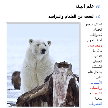
علم البيئة
البحث عن الطعام وافتراسه
تُصنّف جميع
الحيتان
كحيوانات
آكلة للحوم
ومفترسة
.
غالبًا ما
تتغذى
الحيتان
المُسنّنة
بشكل عام
على
الأسماك
ورأسيات
القدم
، ثم
تتبعها
القشريات