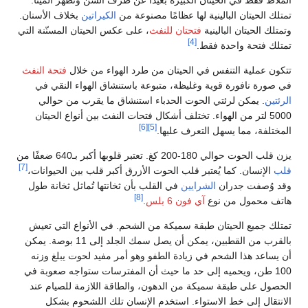
الملاط فقط في الحيتان الكبيرة بعيدًا عن طرف السن وتظهر المينا.
تمتلك الحيتان البالينية لها عظامًا مصنوعة من
الكيراتين
بخلاف الأسنان.
وتمتلك الحيتان البالينية
فتحتان للنفث
، على عكس الحيتان المسنّنة التي
[4]
تمتلك فتحة واحدة فقط.
تتكون عملية التنفس في الحيتان من طرد الهواء من خلال
فتحة النفث
في صورة نافورة قوية وغليظة، متبوعة باستنشاق الهواء النقي في
الرئتين
. يمكن لرئتي الحوت الحدباء استنشاق ما يقرب من حوالي
5000 لتر من الهواء. تختلف أشكال فتحات النفث بين أنواع الحيتان
[6]
[5]
المختلفة، مما يسهل التعرف عليها.
يزن قلب الحوت حوالي 180-200 كغ. تعتبر قلوبها أكبر بـ640 ضعفًا من
[7]
قلب
الإنسان. كما يُعتبر قلب الحوت الأزرق أكبر قلب بين الحيوانات،
وقد وُصفت جدران
الشرايين
في القلب بأن ثخانتها تُماثل ثخانة طول
[8]
هاتف محمول من نوع
آي فون 6 بلس
.
تمتلك جميع الحيتان طبقة سميكة من الشحم. في الأنواع التي تعيش
بالقرب من القطبين، يمكن أن يصل سمك الجلد إلى 11 بوصة. يمكن
أن يساعد هذا الشحم في زيادة الطفو وهو أمر مفيد لحوت يبلغ وزنه
100 طن، ويحميه إلى حد ما حيث أن المفترسات ستواجه صعوبة في
الحصول على طبقة سميكة من الدهون، والطاقة اللازمة للصيام عند
الانتقال إلى خط الاستواء. استخدم الإنسان تلك اللشحوم بشكل