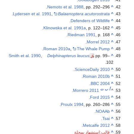
Nemoto et al. 1988
, pp. 292–296.
^
.
Lydersen et al. 1991
,
Balaenoptera acutorostrata
^
.
Defenders of Wildlife
^
Klinowska et al. 1991a
, p. 122–162.
^
Riedman 1991
, p. 168.
^
.
Morrel 2012
^
.
Roman 2010a
,
The Whale Pump
^
Smith et al. 1990
,
Delphinapterus leucus
pp. 99–
^
102.
.
ScienceDaily 2010
^
.
Roman 2010b
^
.
BBC 2004
^
أ
ب
ت
.
Morrero 2011
^
.
Ford 2015
^
Proulx 1994
, pp. 260–286.
^
.
NOAAb
^
.
Tsai
^
.
Metcalfe 2012
^
^
قالب:استشهاد بمجلة