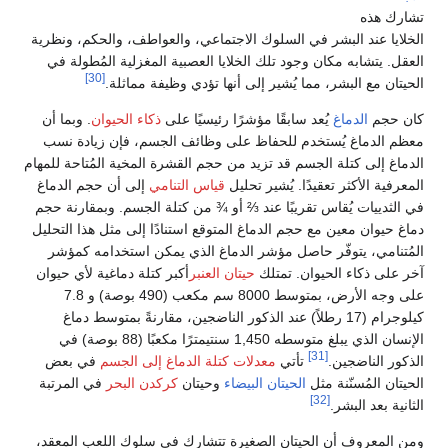
تشارك هذه
الخلايا عند البشر في السلوك الاجتماعي، والعواطف، والحكم، ونظرية
العقل. يتشابه مكان وجود تلك الخلايا العصبية المغزلية المُطولة في
[30]
الحيتان مع البشر، مما يُشير إلى أنها تؤدي وظيفة مماثلة.
كان حجم
الدماغ
يُعد سابقًا مؤشرًا رئيسيًا على
ذكاء الحيوان
. وبما أن
معظم الدماغ يُستخدم للحفاظ على وظائف الجسم، فإن زيادة نسب
الدماغ إلى كتلة الجسم قد تزيد من حجم القشرة المخية المُتاحة للمهام
المعرفية الأكثر تعقيدًا. يُشير تحليل
قياس التنامي
إلى أن حجم الدماغ
في الثدييات يُقاس تقريبًا عند ⅔ أو ¾ من كتلة الجسم. وبمقارنة حجم
دماغ حيوان معين مع حجم الدماغ المتوقع استنادًا إلى مثل هذا التحليل
المُتنامي، يتوفّر حاصل مؤشر الدماغ الذي يمكن استخدامه كمؤشر
آخر على ذكاء الحيوان. تمتلك
حيتان العنبر
أكبر كتلة دماغية لأي حيوان
على وجه الأرض، بمتوسط 8000 سم مكعب (490 بوصة) و 7.8
كيلوجرام (17 رطلاً) عند الذكور الناضجين، مقارنةً بمتوسط دماغ
الإنسان الذي يبلغ متوسطه 1,450 سنتيمترًا مكعبًا (88 بوصة) في
[31]
الذكور الناضجين.
تأتي
معدلات كتلة الدماغ إلى الجسم
في بعض
الحيتان المُسنّنة مثل
الحيتان البيضاء
وحيتان
كركدن البحر
في المرتبة
[32]
الثانية بعد البشر.
ومن المعروف أن الحيتان الصغيرة تتشارك في سلوك اللعب المعقد،