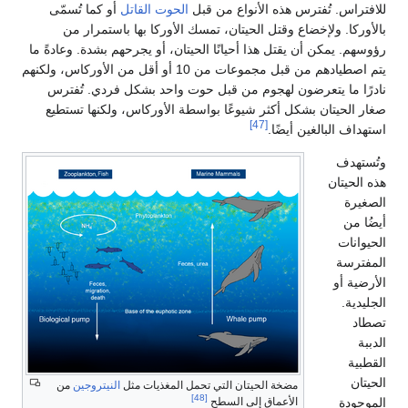
للافتراس. تُفترس هذه الأنواع من قبل
الحوت القاتل
أو كما تُسمّى
بالأوركا. ولإخضاع وقتل الحيتان، تمسك الأوركا بها باستمرار من
رؤوسهم. يمكن أن يقتل هذا أحيانًا الحيتان، أو يجرحهم بشدة. وعادةً ما
يتم اصطيادهم من قبل مجموعات من 10 أو أقل من الأوركاس، ولكنهم
نادرًا ما يتعرضون لهجوم من قبل حوت واحد بشكل فردي. تُفترس
صغار الحيتان بشكل أكثر شيوعًا بواسطة الأوركاس، ولكنها تستطيع
[47]
استهداف البالغين أيضًا.
وتُستهدف
هذه الحيتان
الصغيرة
أيضُا من
الحيوانات
المفترسة
الأرضية أو
الجليدية.
تصطاد
الدببة
القطبية
الحيتان
مضخة الحيتان التي تحمل المغذيات مثل
النيتروجين
من
[48]
الموجودة
الأعماق إلى السطح