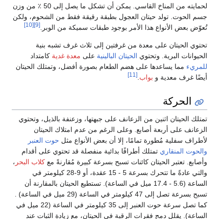
لحمايته من المناخ القاسي. يمكن أن تشكل ما يصل إلى 50 ٪ من وزن
جسم الحوت. تولد حيتان العجول بطبقة رقيقة فقط من الشحوم، ولكن
[10]
[9]
تُعوّض بعض الأنواع هذا الأمر بوجود طبقات سميكة من الوبر.
تحتوي الحيتان على معدة من غرفتين إلى ثلاث غرف تشبه بنية
الحيوانات البرية. وتحتوي
الحيتان البالينية
على
معدة غدية
كامتداد
للمريء
مما يساعدها على هضم الطعام بصورة أفضل، وتمتلك الحيتان
[11]
أيضًا غرف معدية و
بواب
.
الحركة
تمتلك الحيتان اثنين من الزعانف على جبهتها، وزعنفة بالذيل، وتحتوي
الزعانف على أربعة أصابع. وعلى الرغم من عدم امتلاك الحيتان
لأطراف سفلية مُطورة تمامًا، إلا أن بعض الأنواع مثل
حوت العنبر
والحوت المنقاري
تمتلك أطرافًا بدائية منفصلة قد تحتوي على أقدام
وأصابع. تعتبر الحيتان كائنات تسبح بسرعة كبيرة مُقارنةً مع
كلاب البحر
،
والتي عادةً ما تتحرك بسرعة 5 - 15 عقدة، أو 9-28 كيلومتر في
الساعة (5.6 - 17.4 ميل في الساعة). تستطيع الحيتان بالمقارنة أن
تسبح بسرعة تصل إلى 47 كيلومتر في الساعة (29 ميل في الساعة) .
كما تصل سرعة حوت العنبر إلى 35 كيلومتر في الساعة (22 ميل في
الساعة). يقلل دمج فقرات الرقبة في الحيتان، مع زيادة الثبات عند