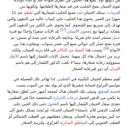
تقوم الحيتان بضخ الحليب في فم صغارها لإطعامها. ولكونها من
الثدييات
، تمتلك الحيتان
غدد
تصنع الحليب لصغارها التي
تُفطم
عند 11
شهرًا من العمر. يحتوي هذا الحليب على كميات عالية من الدهون والتي
تهدف إلى تسريع نمو الشحوم. كما يحتوي على الكثير من الدهون التي
[37]
يتشابه تركيبها مع
معجون الأسنان
.
تلد الإناث صغيرًا واحدًا مع فترة
حمل
تستمر لمدة عام تقريبًا، وتتابعه بالرعاية حتى سنة أو سنتين، ثم
فترة نضج تصل إلى حوالي سبع إلى عشر سنوات، ويتفاوت هذا بين
[38]
الأنواع.
يتسبب هذ
ا النمط من التكاثر
في قلة ذرية الحيتان، ولكنه
يزيد من احتمال بقاء كل منهما. تتحمل الإناث المُشار إليها باسم
الأبقار
مسؤولية رعاية صغارها، بينما لا تلعب الذكور المُشار إلى هم باسم
الثيران
أي دور فيرعاية الصغار.
تُقيم معظم الحيتان البالينية في
القطبين
. لذا تهاجر تلك الفصيلة في
مواسم التزاوج لحماية صغيرها الذي لم يولد بعد من الموت بسبب
قضمة الصقيع
. وتبقى تلك الحيتان هناك لبضعة أشهر حتى تُطوّر صغارها
ما يكفي من الدهن لتحمل
درجات الحرارة
المنخفضة جدًا في القطبين.
تتغذى صغار الحيتان المُشار إليها باسم
العجول
حتى ذلك الحين على
الحليب الدهني للأم. باستثناء الحيتان الحدباء، لم يُحدد بشكل دقيق إلى
حد كبير موسم هجرة الحيتان. وينتقل معظمهم من القطب الشمالي أو
القطب الجنوبي إلى
المناطق المدارية
للتزاوج، ولتربية الصغار