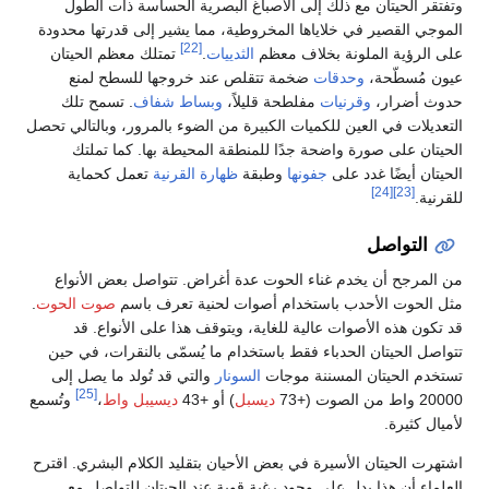
وتفتقر الحيتان مع ذلك إلى الأصباغ البصرية الحساسة ذات الطول
الموجي القصير في خلاياها المخروطية، مما يشير إلى قدرتها محدودة
[22]
على الرؤية الملونة بخلاف معظم
الثدييات
.
تمتلك معظم الحيتان
عيون مُسطّحة،
وحدقات
ضخمة تتقلص عند خروجها للسطح لمنع
حدوث أضرار،
وقرنيات
مفلطحة قليلاً،
وبساط شفاف
. تسمح تلك
التعديلات في العين للكميات الكبيرة من الضوء بالمرور، وبالتالي تحصل
الحيتان على صورة واضحة جدًا للمنطقة المحيطة بها. كما تملتك
الحيتان أيضًا غدد على
جفونها
وطبقة
ظهارة القرنية
تعمل كحماية
[24]
[23]
للقرنية.
التواصل
من المرجح أن يخدم غناء الحوت عدة أغراض. تتواصل بعض الأنواع
مثل الحوت الأحدب باستخدام أصوات لحنية تعرف باسم
صوت الحوت
.
قد تكون هذه الأصوات عالية للغاية، ويتوقف هذا على الأنواع. قد
تتواصل الحيتان الحدباء فقط باستخدام ما يُسمّى بالنقرات، في حين
تستخدم الحيتان المسننة موجات
السونار
والتي قد تُولد ما يصل إلى
[25]
20000 واط من الصوت (+73
ديسبل
) أو +43
ديسيبل واط
،
وتُسمع
لأميال كثيرة.
اشتهرت الحيتان الأسيرة في بعض الأحيان بتقليد الكلام البشري. اقترح
العلماء أن هذا يدل على وجود رغبة قوية عند الحيتان للتواصل مع