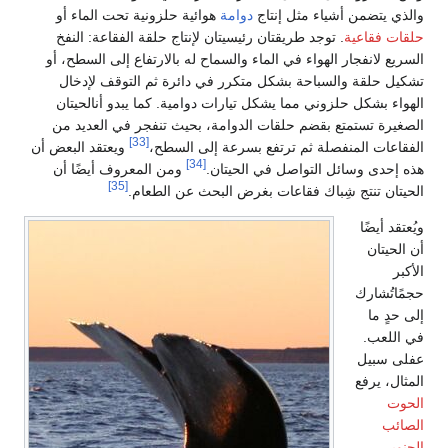
والذي يتضمن أشياء مثل إنتاج
دوامة
هوائية حلزونية تحت الماء أو
حلقات فقاعية
. توجد طريقتان رئيسيتان لإنتاج حلقة الفقاعة: النفخ
السريع لانفجار الهواء في الماء والسماح له بالارتفاع إلى السطح، أو
تشكيل حلقة والسباحة بشكل متكرر في دائرة ثم التوقف لإدخال
الهواء بشكل حلزوني مما يشكل تيارات دوامية. كما يبدو أنالحيتان
الصغيرة تستمتع بقضم حلقات الدوامة، بحيث تنفجر في العديد من
[33]
الفقاعات المنفصلة ثم ترتفع بسرعة إلى السطح،
ويعتقد البعض أن
[34]
هذه إحدى وسائل التواصل في الحيتان.
ومن المعروف أيضًا أن
[35]
الحيتان تنتج شِباك فقاعات بغرض البحث عن الطعام.
ويُعتقد أيضًا
أن الحيتان
الأكبر
حجمًاتُشارك
إلى حدٍ ما
في اللعب.
عفلى سبيل
المثال، يرفع
الحوت
الصائب
الجنوبي