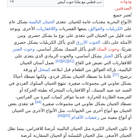
وذوات
دب قطبي مع بقايا حوت أبيض
الصدفتين
.
تُعتبر جميع
الأنواع البحرية مغذيات عامة للحيتان. تتغذى
الحيتان البالينية
بشكل عام
على
الكريليات
والعوالق
، يتبعها القشريات
واللافقاريات
الأخرى. ويوجد
عدد قليل من الحيتان التي تتغذى على نوع ما بشكل حصري. ومن
الأمثلة على ذلك،
الحوت الأزرق
الذي يأكل الكريليات بشكل حصري
تقريبًا،
وحوت المنك
الذي يأكل السمك بشكل أساسي،
وحوت العنبر
الذي يأكل
الحبار
بشكل أساسي، والحوت الرمادي الذي يتغذى على
[43]
[42]
[41]
اللافقاريات التي تعيش في القاع.
تعمل أسنان الحيتان
البالينية، بإزالة العوالق من الطعام قبل ابتلاعه
كمنخل
أو ورقة
[37]
ترشيح.
عادةً ما تصطاد الحيتان بشكل فردي، ولكنها تصطاد أحيانًا
بشكل تعاوني في مجموعات صغيرة. تنتهج الحيتان السلوك الفردي في
الصيد عند صيد السمك، أو اللافقاريات المتحركة بطيئة الحركة أو
الفريسة الطاردة للحرارة. عندما تتوافر كميات كبيرة من الفرائس،
[44]
تصطاد الحيتان بشكل تعاوني في مجموعات صغيرة.
قد تتغذى بعض
الحيتان مع أنواع أخرى من الحيوانات، مثل الأنواع الأخرى من الحيتان
[46]
[45]
أو أنواع معينة من
زعنفيات الأقدام
.
لا تكون الحيتان الكبيرة مثل الحيتان البالينية عُرضةً للافتراس، بينما تظل
الحيتان الأصغر، مثل الحيتان المُسنّنة أو الحيتان المنقارية عُرضة