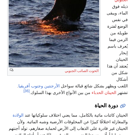
ذيله فوق
الماء، ويبقى
في نفس
الوضع لفترة
طويلة من
الزمن فيما
يُعرف باسم
إبحار
الحيتان.
يُعتقد أن هذا
الحوت الصائب الجنوبي
شكل من
أشكال
اللعب ويظهر بشكل شائع قبالة سواحل
الأرجنتين
وجنوب أفريقيا
.
[36]
تشتهر
الحيتان الحدباء
من بين الأنواع الأخرى بهذا السلوك.
دورة الحياة
الحيتان كائنات مائية بالكامل، مما يعني اختلاف سلوكياتها عند
الولادة
والمغازلة اختلافًا كبيرًا عن المخلوقات الأرضية وشبه المائية. ولأن
الحيتان غير قادرة على الذهاب إلى الأرض لحماية صغارهم، تولَد أجنتهم
من ذيولها أولًا. يمنع هذا الجنين من الغرق سواءًا عند أو أثناء الولادة.