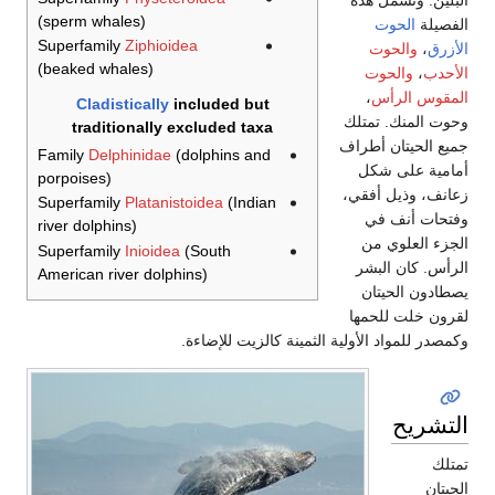
البلين. وتشمل هذه
(sperm whales)
الفصيلة
الحوت
Superfamily
Ziphioidea
الأزرق
،
والحوت
(beaked whales)
الأحدب
،
والحوت
المقوس الرأس
،
Cladistically
included but
وحوت المنك. تمتلك
traditionally excluded taxa
جميع الحيتان أطراف
Family
Delphinidae
(dolphins and
أمامية على شكل
porpoises)
زعانف، وذيل أفقي،
Superfamily
Platanistoidea
(Indian
وفتحات أنف في
river dolphins)
الجزء العلوي من
Superfamily
Inioidea
(South
الرأس. كان البشر
American river dolphins)
يصطادون الحيتان
لقرون خلت للحمها
وكمصدر للمواد الأولية الثمينة كالزيت للإضاءة.
التشريح
تمتلك
الحيتان