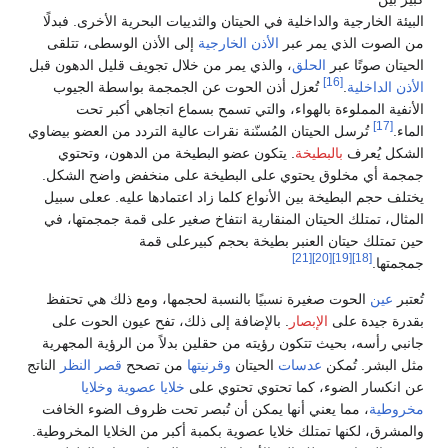
البيئة الخارجية والداخلية في الحيتان والثدييات البحرية الأخرى. فبدلًا
من الصوت الذي يمر عبر
الأذن الخارجية
إلى الأذن الوسطى، تتلقى
الحيتان صوتًا عبر
الحلق
، والذي يمر من خلال تجويف قليل الدهون قبل
[16]
الأذن الداخلية
.
تُعزل أذن الحوت عن الجمجمة بواسطة الجيوب
الأنفية المملوءة بالهواء، والتي تسمح بسماع اتجاهي أكبر تحت
[17]
الماء.
تُرسل الحيتان المُسنّنة نقرات عالية التردد من العضو بيضاوي
الشكل يُعرف
بالبطيخة
. يتكون عضو البطيخة من الدهون، وتحتوي
جمجمة أي مخلوق يحتوي على البطيخة على منخفض واضح الشكل.
يختلف حجم البطيخة بين الأنواع كلما زاد اعتمادها عليه. ععلى سبيل
المثال، تمتلك الحيتان المنقارية انتفاخ صغير على قمة جمجمتها، في
حين تمتلك حيتان العنبر بطيخة بحجم كبيرعلى قمة
[21]
[20]
[19]
[18]
جمجمتها.
تُعتبر
عين
الحوت صغيرة نسبيًا بالنسبة لحجمها، ومع ذلك هي تحتفظ
بقدرة جيدة على
الإبصار
. بالإضافة إلى ذلك، تفح عيون الحوت على
جانبي رأسه، بحيث تتكون رؤيته من حقلين بدلاً من الرؤية المجهرية
مثل البشر. تُمكن
عدسات
الحيتان
وقرنيتها
من تصحح
قصر النظر
الناتج
عن انكسار الضوء، كما تحتوي تحتوي على
خلايا عصوية
وخلايا
مخروطية
، مما يعني أنها يمكن أن تُبصر تحت ظروف الضوء الخافت
والمشرق، لكنها تمتلك خلايا عصوية بكمبة أكبر من الخلايا المخروطية.