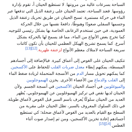
السباحة بسرعات عالية من مرونتها. لا تستطيع الحيتان أ، تقوم بإدارة
رؤوسها. فعند السباحة، تعتمد الحيتان على زعنفة الذيل التي تدفعها عبر
الماء في حركة مستمرة. تسبح الحيتان عن طريق تحريك زعنفة الذيل
وجسمها السفلي صعودًا وهبوطًا، دافعةً نفسها من خلال الحركة
العمودية، في حين تستخدم الزعانف الخاصة بها بشكل رئيسي للتوجيه.
كما تخرج بعض الأنواع من الماء، مما قد يسمح لها بالحركة بشكل
أسرع. كما يسمح تشريح الهيكل العظمي للحيتان بأن تكون كائنات
[13]
[12]
سريعة السباحة لامتلاك معظم الأنواع
لزعنفة ظهرية
.
تتكيف الحيتان على الغوص إلى أعماق كبيرة. فبالإضافة إلى أجسادهم
المبسطة، يمكنهم إبطاء
معدل ضربات القلب
للحفاظ على
الأكسجين
.
كما يمكنهم تحويل مسار
الدم
من الأنسجة المتحملة لزيادة ضغط الماء
إلى
القلب
والدماغ
بين الأعضاء الأخرى. يخزن
الهيموجلوبين
والميوغلوبين
في أجساد الحيتان
الأكسجين
في أنسجة الجسم. ولأن
الحيتان لديها نقص في تركيز الهميوغلوبين عن الهيموجلوبي، يُظهر
العديد من الحيتان سلوكًا يُعرف باسم السبر قبل الغوص لأعماق طويلة.
في ذلك السلوك المعروف بالسبر، تظل الحيتان على مقربة من
السطح مع القيام بالعديد من الغوص لأعماق ضحلة؛ كي تستطيع
أجسادهم إعادة تخزين الأكسجين، ومن ثم إصدار صوت أثناء
[15]
[14]
الغطس.