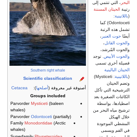
البحر
، التي تنتمي إلى
رتيبة
الحيتان المسننة
(
باللاتينية
:
Odontoceti
) كما
تشمل هذه الرتبة
أيضًا
حوت العنبر
،
والحوت القاتل
،
والحوت المُرشد،
والحوت الأبيض
. توجد
فصيلة أخرى تسمى
الحيتان البالينية
Southern right whale
(
باللاتينية
:
Mysticeti
)
Scientific classification
وتضم الحيتان
أصنوفة غير معروفة (
أصلحها
):
Cetacea
الترشيحية التي تأكل
Groups included
الكائنات الصغيرة بعد
اصطيادها، بواسطة
(baleen
Mysticeti
Parvorder
whales)
ترشيح مياه البحر من
Parvorder
Odontoceti
(partially)
خلال الهيكل
Family
Monodontidae
(Arctic
المشطي الموجودة
whales)
في الفم ويسمى
Superfamily
Physeteroidea