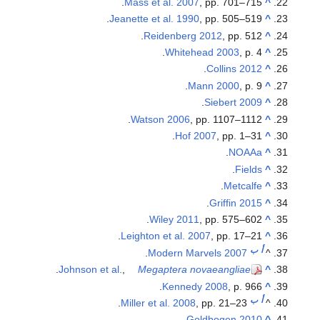
Mass et al. 2007
, pp. 701–715.
^
Jeanette et al. 1990
, pp. 505–519.
^
Reidenberg 2012
, pp. 512.
^
Whitehead 2003
, p. 4.
^
.
Collins 2012
^
Mann 2000
, p. 9.
^
.
Siebert 2009
^
Watson 2006
, pp. 1107–1112.
^
Hof 2007
, pp. 1–31.
^
.
NOAAa
^
.
Fields
^
.
Metcalfe
^
.
Griffin 2015
^
Wiley 2011
, pp. 575–602.
^
Leighton et al. 2007
, pp. 17–21.
^
أ
ب
.
Modern Marvels 2007
^
.
Johnson et al.
,
Megaptera novaeangliae
^
Kennedy 2008
, p. 966.
^
أ
ب
Miller et al. 2008
, pp. 21–23.
^
.
Goldbogen 2010
^