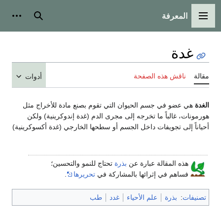
المعرفة
القائمة الرئيسية
بحث
أدوات
غدة
مقالة
ناقش هذه الصفحة
أدوات
الغدة
هي عضو في جسم الحيوان التي تقوم بصنع مادة للأخراج مثل
هورمونات، غالباً ما تخرجه إلى مجرى الدم (غدة إندوكرينية) ولكن
أحياناً إلى تجويفات داخل الجسم أو سطحها الخارجي (غدة أكسوكرينية)
هذه المقالة عبارة عن
بذرة
تحتاج للنمو والتحسين؛
فساهم في إثرائها بالمشاركة في
تحريرها
.
تصنيفات
:
بذرة
علم الأحياء
غدد
طب