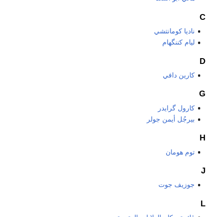
C
ناديا كومانتشي
ليام كننگهام
D
كارين دافي
G
كارول گرايدر
بيرجُل أيمن جولر
H
توم هومان
J
جوزيف جوت
L