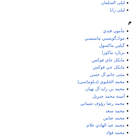
ليلى السلمان
ليلى زانا
م
مأمون فندي
موك‌گويتسي ماسيسي
گيلين ماكسوِل
برنارد ماكوزا
مايكل جاي فوكس
مايكل جي فوكس
مثنى حاتم آل حسن
محمد الخليوي (دبلوماسي)
محمد بن زايد آل نهيان
أمينة محمد جبريل
محمد رضا رؤوف شيباني
محمد سعد
محمد عباس
محمد عبد الهادي علام
محمد فؤاد