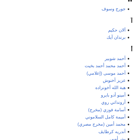
جورج وسوف
آ
آلان حكيم
برندان آيك
أ
أحمد شوبير
أحمد محمد أحمد بخيت
أحمد موسى (إعلامي)
عزيز أخنوش
هبة الله أخونزاده
أمينو أدو بايرو
أرونداتي روي
أسامة فوزي (مخرج)
أميمة كامل السلاموني
محمد أمين (مخرج مصري)
أندريه كرطايڤ
پيتر أوبي