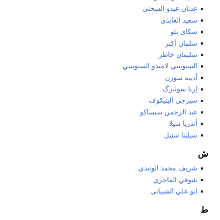
عدنان عبدو السخني
سعيد العايدي
سكاي بلو
سلمان أكبر
سليمان خاطر
السنوسي لاميدو السنوسي
أديبة سوزن
إرنا سولبرگ
سيرجي ألينيكوف
عبد الرحمن سيساكو
أندريا سيلا
سيلينا ستيل
ش
شريف محمد الوتيدي
شوقي الماجري
ابو علي الشيباني
ط