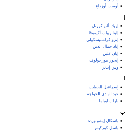
أوميت أوزداغ
إ
إريك ألن كورنل
إلينا ريباك-أكيموڤا
إنزو فرانسيسكولي
إياد جمال الدين
إيان غلين
إيجور مورجولوف
وس إيدنز
ا
إسماعيل الخطيب
عبد الهادي الخواجة
باراك اوباما
ب
باسكال إيشو وردة
باسل كوركيس