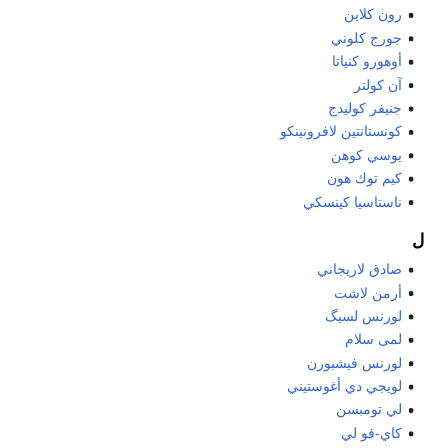
رون كلاين
جورج كلوني
أوهورو كنياتا
آن كولتر
جنيفر كوليدج
كونستانتين لافرونينكو
يوسي كوهن
كيم توك هون
ناستاسيا كينسكي
ل
صادق لاريجاني
أرمن لاشت
لورنس لسيگ
لمى سلام
لورنس فيشبورن
لويجي دي أغوستيني
لي تومبسن
كاي-فو لي