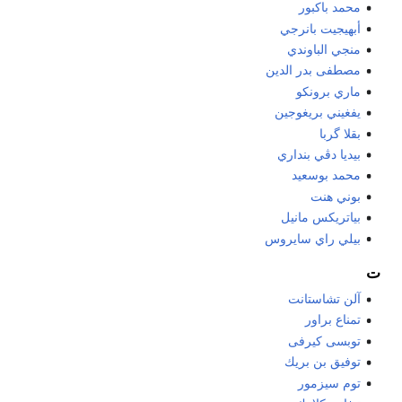
محمد باكبور
أبهيجيت بانرجي
منجي الباوندي
مصطفى بدر الدين
ماري برونكو
يفغيني بريغوجين
بقلا گربا
بيديا دڤي بنداري
محمد بوسعيد
بوني هنت
بياتريكس مانيل
بيلي راي سايروس
ت
آلن تشاستانت
تمناع براور
توبسى كيرفى
توفيق بن بريك
توم سيزمور