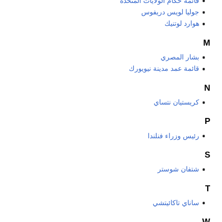
قائمة حكام الولايات المتحدة
جوليا لويس دريفوس
هوارد لوتنيك
M
بشار المصري
قائمة عمد مدينة نيويورك
N
كريستيان نتساي
P
رئيس وزراء فنلندا
S
شتفان شوستر
T
ساناي تاكائيتشي
W