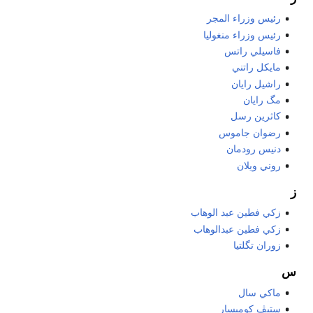
رئيس وزراء المجر
رئيس وزراء منغوليا
فاسيلي راتس
مايكل راتني
راشيل رايان
مگ رايان
كاثرين رسل
رضوان جاموس
دنيس رودمان
روني ويلان
ز
زكي فطين عبد الوهاب
زكي فطين عبدالوهاب
زوران تگلتيا
س
ماكي سال
ستيڤ كوميسار