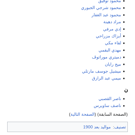
محمود توفيق
محمود شرجي الجبوري
محمود عبد الغفار
مراد دهينة
إدي مرفي
أيزاك مزراحي
لقاء مكي
مهدي البقمي
دميتري موراتوڤ
ميج رايان
ميشيل جوسف مارتلي
ميمي عبد الرازق
ن
ناصر القصبي
ناصف ساويرس
(الصفحة السابقة) (
الصفحة التالية
)
تصنيف
:
مواليد بعد 1900