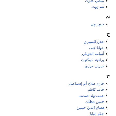
تيفاني كلارك
تيم روث
ث
جون ثون
ج
جلال المسري
جوانا جيت
أسامة الجويلي
پراڤيند جوگنوث
جيزيل خوري
ح
حازم صلاح أبو إسماعيل
حامد كاظم
حبيب ولد حمديت
حسن مطلك
هشام الدين حسين
حكم البابا