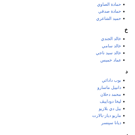
حمادة الصاوي
حمادة صدقي
حميد الشاعري
خ
خالد الجندي
خالد سامي
خالد سيد ناجي
عماد خميس
د
بوب دادائي
دانييل ماسارو
محمد دحلان
ليخا دوداييڤ
بيل دي بلازيو
ماريو دياز-بالارت
ديانا سپنسر
ر