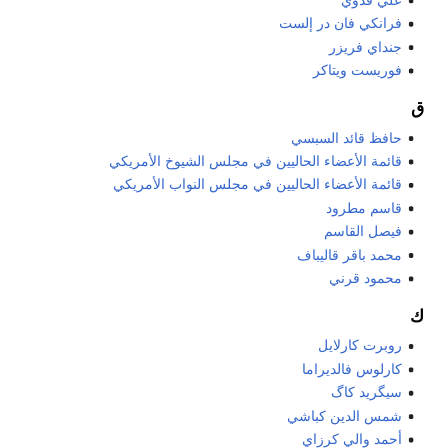
فرانكي فان در إلست
جنداي فريزر
فوريست ويتاكر
ق
حافظ قائد السبسي
قائمة الأعضاء الحاليين في مجلس الشيوخ الأمريكي
قائمة الأعضاء الحاليين في مجلس النواب الأمريكي
قاسم مطرود
فيصل القاسم
محمد باقر قاليباف
محمود قرني
ك
روبرت كارلايل
كارلوس فالديراما
سيگريد كاگ
شمس الدين كباشي
أحمد والي كرزاي