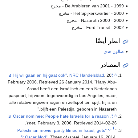
De Arabieren van 2001 - 1999 - مخرج
Het Spijkerkwartier - 2000 - مخرج
Nazareth 2000 - 2000 - مخرج
Ford Transit - 2002 - مخرج
انظر أيضًا
صالون هدى
المصادر
.
NRC Handelsblad
. 20
"Hij wil gaan en hij gaat ook"
^
February 2006
. Retrieved
26 January
2014
.
Hany Abu-
Assad heeft een Israëlisch en een Nederlands
paspoort, hij woont tegenwoordig in Los Angeles, maar,
alle relativeringsvermogen en zelfspot ten spijt, hij is en
blijft een Palestijn, geboren in Nazareth.
.
"Oscar nominee: People hate Israelis for a reason"
^
.
Ynet
. February 3, 2006
. Retrieved
2014-02-26
أ
ب
"Palestinian movie, partly filmed in Israel, gets
^
Oscar Nod"
.
Times of Israel
. January 16, 2014
.