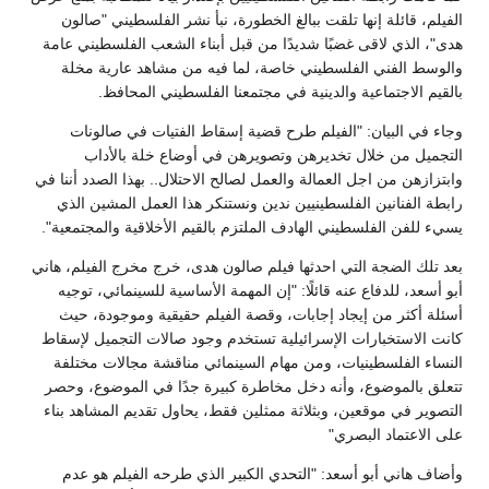
الفيلم، قائلة إنها تلقت ببالغ الخطورة، نبأ نشر الفلسطيني "صالون
هدى"، الذي لاقى غضبًا شديدًا من قبل أبناء الشعب الفلسطيني عامة
والوسط الفني الفلسطيني خاصة، لما فيه من مشاهد عارية مخلة
بالقيم الاجتماعية والدينية في مجتمعنا الفلسطيني المحافظ.
وجاء في البيان: "الفيلم طرح قضية إسقاط الفتيات في صالونات
التجميل من خلال تخديرهن وتصويرهن في أوضاع خلة بالأداب
وابتزازهن من اجل العمالة والعمل لصالح الاحتلال.. بهذا الصدد أننا في
رابطة الفنانين الفلسطينيين ندين ونستنكر هذا العمل المشين الذي
يسيء للفن الفلسطيني الهادف الملتزم بالقيم الأخلاقية والمجتمعية".
بعد تلك الضجة التي احدثها فيلم صالون هدى، خرج مخرج الفيلم، هاني
أبو أسعد، للدفاع عنه قائلًا: "إن المهمة الأساسية للسينمائي، توجيه
أسئلة أكثر من إيجاد إجابات، وقصة الفيلم حقيقية وموجودة، حيث
كانت الاستخبارات الإسرائيلية تستخدم وجود صالات التجميل لإسقاط
النساء الفلسطينيات، ومن مهام السينمائي مناقشة مجالات مختلفة
تتعلق بالموضوع، وأنه دخل مخاطرة كبيرة جدًا في الموضوع، وحصر
التصوير في موقعين، وبثلاثة ممثلين فقط، يحاول تقديم المشاهد بناء
على الاعتماد البصري"
وأضاف هاني أبو أسعد: "التحدي الكبير الذي طرحه الفيلم هو عدم