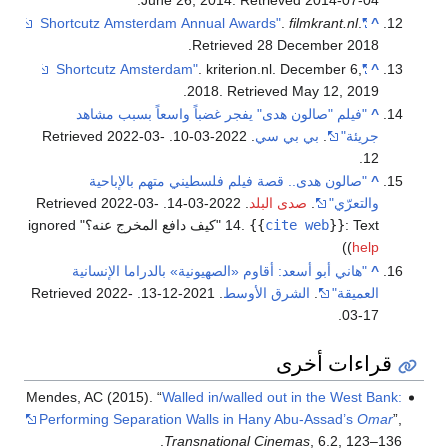
.
filmkrant.nl
.
"Shortcutz Amsterdam Annual Awards"
^
.
Retrieved
28 December
2018
. kriterion.nl. December 6,
"Shortcutz Amsterdam"
^
.
2018
. Retrieved
May 12,
2019
^
"فيلم "صالون هدى" يفجر غضباً واسعاً بسبب مشاهد
جريئة"
.
بي بي سي
. 2022-03-10
. Retrieved
2022-03-
.
12
^
"صالون هدى.. قصة فيلم فلسطيني متهم بالإباحية
والتعرّي"
.
صدى البلد
. 2022-03-14
. Retrieved
2022-03-
:
}}
cite web
{{
.
14
Text "كيف دافع المخرج عنه؟" ignored
)
(
help
^
"هاني أبو أسعد: أقاوم «الصهيونية» بالدراما الإنسانية
العميقة"
.
الشرق الأوسط
. 2021-12-13
. Retrieved
2022-
.
03-17
قراءات أخرى
Mendes, AC (2015). “
Walled in/walled out in the West Bank:
Performing Separation Walls in Hany Abu-Assad’s
Omar
”,
Transnational Cinemas
, 6.2, 123–136.