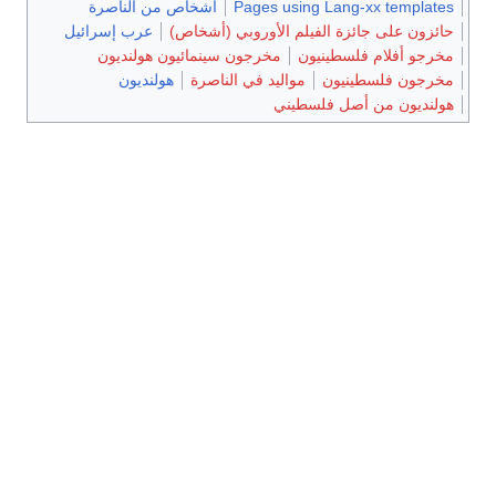
Pages using Lang-xx templates
أشخاص من الناصرة
حائزون على جائزة الفيلم الأوروبي (أشخاص)
عرب إسرائيل
مخرجو أفلام فلسطينيون
مخرجون سينمائيون هولنديون
مخرجون فلسطينيون
مواليد في الناصرة
هولنديون
هولنديون من أصل فلسطيني