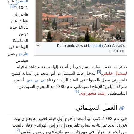
الناصرة
عام
[3]
[4]
1961.
هاجر إلى
هولندا عام
1981 حيث
درس
الديناميكا
Panoramic view of
Nazareth
, Abu-Assad's
الهوائية في
birthplace
هارلم
وعمل
مهندس
طائرات لعدة سنوات. استوحى أبو أسعد إلهامه بعد مشاهدته فيلم
[5]
لميشال خليفي
.
ليدخل عالم السينما. بدأ أبو أسعد في البداية كمنتج
تلفزيوني يعمل بالعمولة في القناة الرابعة وقناة
بي بي سي
. أسس
شركة "أيلول" للإنتاج السينمائي عام 1990 مع المخرج السينمائي
[6]
الفلسطيني
رشيد مشهراوي
.
العمل السينمائي
في عام 1992، كتب أبو أسعد وأخرج أول فيلم قصير له بعنوان
بيت
الورق
الذي تم إنتاجه لصالح تلفزيون إن أو إس الهولندي وفاز بالعديد
[7]
من الجوائز الدولية في مهرجانات سينمائية في باريس والقدس.