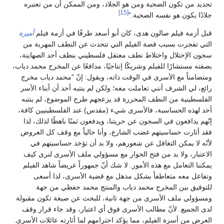
تحديد من تكون الضحية ومن هو الجلاد، ومن الممكن أن من تعتبره
[15]
جلادًا يكون هو نفسه الضحية."
قبل أزمة فيلم صالون هدى، كان أبو أسعد طرفًا في أزمة فيلم
أميرة
التي تفجرت بسبب قصة الفيلم التي تتحدث عن النطف المهربة من
سجون الإحتلال واختلاط نطف معتقل فلسطيني بنطف أحد الصهاينة،
بصفته مستشارًا للفيلم وشريكًا إنتاجيًا، مدافعًا عن المخرج محمد دياب،
ومتضامناً مع الأسرى في الوقت ذاته، ويقول: إنّ "محمد دياب مخرج
رائع، لي الشرف أنني تعاملت معه؛ ولكن لم ينتبه أحد أن أبناء الأسر
الفلسطينية من النطف المحررة قد يزعجهم طرح الموضوع، لم ينتبه
أحد لهذه الحساسية، فالأسرى شيء (مقدس) عند الفلسطينيين كافة،
إنّهم يدافعون في السجون عن حريتنا، ويدفعون ثمنًا باهظًا لذلك، لذا
فقد أثارت حساسيتهم غضب الشارع، وأنا حالياً مع وقف كل العروض
لأنّه لا يمكن التغافل عن شعورهم، ولا بد أن تؤخذ حساسيتهم في
الاعتبار، ولا بد من فتح الحوار مع مسؤولي ملف الأسرى لنرى كيف
يمكننا التعامل مع هذه الأمور. لا شك أنّ جمهوراً عريضاً شاهد الفيلم
وتفاعل معه متعاطفاً بشكل مذهل مع قضية الأسرى، لذا أسعى
للتوفيق بين المخرج محمد دياب والمنتج محمد حفظي من جهة
ومسؤولي ملف الأسرى من جهة ثانية، للبحث عن صيغة تكون مقبولة
لدى الجميع. لأنّ مطالب الأسرى فوق أي اعتبار، وقد جاء قرار وقف
العرض من أسرة الفيلم، مما يؤكد احترامهم لما أثارته عائلات الأسرى.