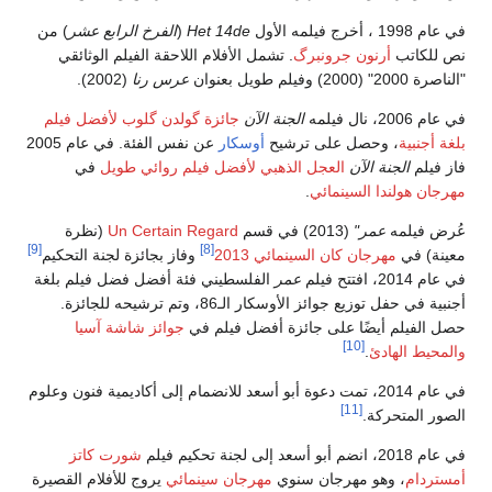
في عام 1998 ، أخرج فيلمه الأول
Het 14de
(
الفرخ الرابع عشر
) من
نص للكاتب
أرنون جرونبرگ
. تشمل الأفلام اللاحقة الفيلم الوثائقي
"الناصرة 2000" (2000) وفيلم طويل بعنوان
عرس رنا
(2002).
في عام 2006، نال فيلمه
الجنة الآن
جائزة گولدن گلوب لأفضل فيلم
بلغة أجنبية
، وحصل على ترشيح
أوسكار
عن نفس الفئة. في عام 2005
فاز فيلم
الجنة الآن
العجل الذهبي لأفضل فيلم روائي طويل
في
مهرجان هولندا السينمائي
.
عُرض فيلمه
عمر"
(2013) في قسم
Un Certain Regard
(نظرة
[9]
[8]
معينة) في
مهرجان كان السينمائي 2013
وفاز بجائزة لجنة التحكيم
في عام 2014، افتتح فيلم
عمر
الفلسطيني فئة أفضل فضل فيلم بلغة
أجنبية في حفل توزيع جوائز الأوسكار الـ86، وتم ترشيحه للجائزة.
حصل الفيلم أيضًا على جائزة أفضل فيلم في
جوائز شاشة آسيا
[10]
والمحيط الهادئ
.
في عام 2014، تمت دعوة أبو أسعد للانضمام إلى أكاديمية فنون وعلوم
[11]
الصور المتحركة.
في عام 2018، انضم أبو أسعد إلى لجنة تحكيم فيلم
شورت كاتز
أمستردام
، وهو مهرجان سنوي
مهرجان سينمائي
يروج للأفلام القصيرة