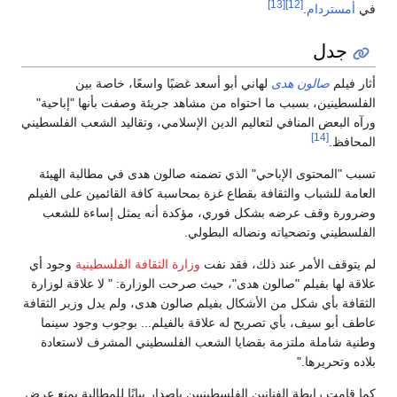
[13]
[12]
في
أمستردام
.
جدل
أثار فيلم
صالون هدى
لهاني أبو أسعد غضبًا واسعًا، خاصة بين
الفلسطينين، بسبب ما احتواه من مشاهد جريئة وصفت بأنها "إباحية"
ورآه البعض المنافي لتعاليم الدين الإسلامي، وتقاليد الشعب الفلسطيني
[14]
المحافظ.
تسبب "المحتوى الإباحي" الذي تضمنه صالون هدى في مطالبة الهيئة
العامة للشباب والثقافة بقطاع غزة بمحاسبة كافة القائمين على الفيلم
وضرورة وقف عرضه بشكل فوري، مؤكدة أنه يمثل إساءة للشعب
الفلسطيني وتضحياته ونضاله البطولي.
لم يتوقف الأمر عند ذلك، فقد نفت
وزارة الثقافة الفلسطينية
وجود أي
علاقة لها بفيلم "صالون هدى"، حيث صرحت الوزارة: " لا علاقة لوزارة
الثقافة بأي شكل من الأشكال بفيلم صالون هدى، ولم يدل وزير الثقافة
عاطف أبو سيف، بأي تصريح له علاقة بالفيلم... بوجوب وجود سينما
وطنية شاملة ملتزمة بقضايا الشعب الفلسطيني المشرف لاستعادة
بلاده وتحريرها."
كما قامت رابطة الفنانين الفلسطينيين بإصدار بيانًا للمطالبة بمنع عرض