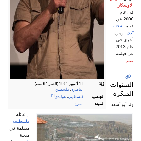
الأوسكار
:
في عام
2006 عن
فيلمه
الجنة
الآن
، ومرة
أخرى في
عام 2013
عن فيلمه
عمر
.
السنوات
وُلِدَ
11 أكتوبر 1961
(العمر 64 سنة)
الناصرة
،
فلسطين
المبكرة
[1]
الجنسية
فلسطيني
،
هولندي
المهنة
مخرج
ولد أبو أسعد
ل عائلة
فلسطينية
مسلمة في
مدينة