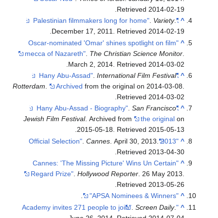
.
Retrieved
2014-02-19
.
Variety
.
"Palestinian filmmakers long for home"
^
.
December 17, 2011
. Retrieved
2014-02-19
"Oscar-nominated 'Omar' shines spotlight on film
^
mecca of Nazareth"
.
The Christian Science Monitor
.
.
March 2, 2014
. Retrieved
2014-03-02
.
International Film Festival
"Hany Abu-Assad"
^
Rotterdam
.
Archived
from the original on 2014-03-08
.
.
Retrieved
2014-03-02
.
San Francisco
"Hany Abu-Assad - Biography"
^
Jewish Film Festival
. Archived from
the original
on
.
2015-05-18
. Retrieved
2015-05-13
.
Cannes
. April 30, 2013
.
"2013 Official Selection"
^
.
Retrieved
2013-04-30
"Cannes: 'The Missing Picture' Wins Un Certain
^
Regard Prize"
.
Hollywood Reporter
. 26 May 2013
.
.
Retrieved
2013-05-26
.
"APSA Nominees & Winners"
^
.
Screen Daily
.
"Academy invites 271 people to join"
^
.
June 26, 2014
. Retrieved
2014-07-04