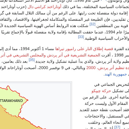
ال وكوماون.
حتى عام 1998، كان أوتاراخند هو الاسم الأكثر استخدامًا للإ
جماعات السياسية المختلفة، بما في ذلك
أوتاراخند كرانتي دال
(حزب أوتاراخند ا
امة دولة منفصلة تحت رايتها. على الرغم من أن ممالك التلال السابقة في گره
تقليديين، فإن الطبيعة غير المنفصلة والمتكاملة لجغرافيتها، والاقتصاد، والثقافة
[32]
قوية بين المنطقتين.
شكلت هذه الروابط أساس الهوية السياسية الجديدة لأوت
والتي اكتسبت زخمًا كبيرًا عام 1994، عندما حققت المطالبة بإقامة ولاية منفصلة قبولًا بالإجماع تقري
[33]
الأحزاب السياسية الوطنية.
ه الفترة
قضية إطلاق النار على رامپور تيراها
مساء 1 أكتوبر 1994، مما
الجمعية التشريعية في أتر پردش
والمجلس التشريعي في أتر
[35]
يم ولاية أتر پردش، والذي بدأ عملية تشكيل ولاية جديدة.
بعد ذلك بعامين، 
 تنظيم أتر پردش، 2000
وبالتالي، في 9 نوفمبر 2000، أصبحت أوتاراخاند الو
ي
جمهورية الهند
.
بالتحريض الجماعي في
إلى تشكيل
حركة چيپكو
اعية أخرى. على الرغم من
لمقام الأول وليست حركة
 فقد أصبحت نقطة حشد للعديد
 المستقبل، والاحتجاجات
ميع أنحاء العالم، وخلقت
[37]
عنيف.
أثار المجتمع المدني