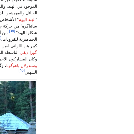
الموجود في الهند، وال
القبائل والمهمشين. لد
"
الهند اليوم
" الأشخاص ا
[38]
شكلوا الهند".
من أب
[39]
الجماهيرية للقرويات.
كبير هن اللواتي لعبن د
گورا ديڤي
الناشطة الر
وكان المشاركون الآخ
وسندرلال باهوگونا
، وگ
[40]
الشهير.