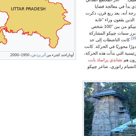
ذي بدأ في معالجة قضايا
رجة أنه، بعد ربع قرن، ذكرت
لذين يقفون وراء "غابة
ساتياگره" من حركة چيپكو من بين "100 شخص
رز سمات چيپكو المشاركة
كانت الناشطات إلى حد
ورًا محوريًا في الحركة. كانت
ئيسية التي بدأت هذه الحركة،
أوتاراخند كجزء من
أتر پردش
، 1950–2000.
رون هم
تشاندي پراساد بات
،
انشيام راتوري، شاعر چيپكو