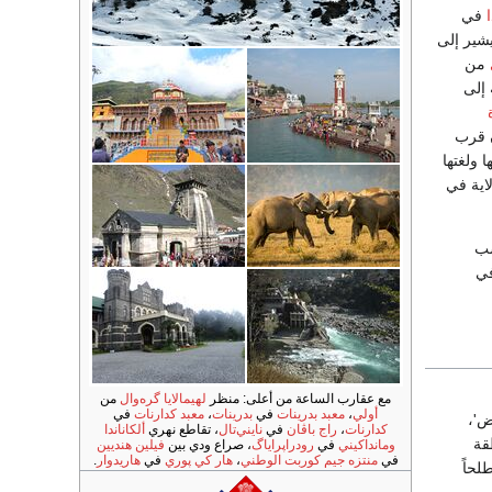
في
شير إلى
من
إلى
ن قرب
 ولغتها
اية في
سب
لها في
مع عقارب الساعة من أعلى: منظر
لهيمالايا گره‌وال
من
أولي
،
معبد بدرينات
في
بدرينات
،
معبد كدارنات
في
ض'،
كدارنات
،
راج باڤان
في
نايني‌تال
، تقاطع نهري
ألكاناندا
قة
ومانداكيني
في
رودراپراياگ
، صراع ودي بين
فيلين هنديين
في
منتزه جيم كوربت الوطني
،
هار كي پوري
في
هاريدوار
.
لحاً