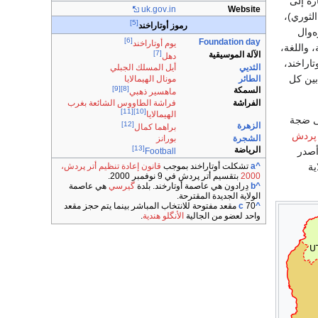
شارة إلى
uk
.gov
.in
Website
لثوري)،
[5]
رموز أوتاراخند
‌وال
[6]
Foundation day
يوم أوتاراخند
، واللغة،
[7]
الآلة الموسيقية
دهل
اراخند،
الثديي
أيل المسلك الجبلي
بًا بين كل
الطائر
مونال الهيمالايا
[9]
[8]
السمكة
ماهسير ذهبي
الفراشة
فراشة الطاووس الشائعة بغرب
[11]
[10]
الهيمالايا
 أدى إلى ضجة
[12]
الزهرة
براهما كمال
 پردش
الشجرة
بورانز
[13]
الرياضة
أصدر
Football
لاية
^a
تشكلت أوتاراخند بموجب
قانون إعادة تنظيم أتر پردش،
2000
بتقسيم أتر پردش في 9 نوفمبر 2000.
^b
دِرادون هي عاصمة أوتارخند. بلدة
گيرسي
هي عاصمة
الولاية الجديدة المقترحة.
^c
70 مقعد مفتوحة للانتخاب المباشر بينما يتم حجز مقعد
واحد لعضو من الجالية
الأنگلو هندية
.