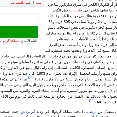
المتنازل عنها والمفتوحة
.
وار أو الكوبار) الگجر في شرق سارناپور بما في
 رجا سابها شاندرا في
جابريرا
. احتل الگجر
كوبار (پانوار) گوترا أكثر من 500 قرية هناك في دواب العليا، وقد تأكد
هذا الوضع في 1759 بمنحة من حاكم رويلا تمثلت في 505 قرية و31
هار سينغ گجر (مكتوب في بعض السجلات باسم
رجا) نار سينغ ابن سبها شاندرا). عام 1792، كان رام ديال وابنه ساواي
ولكن نظراً لبعض الأسباب العائلية، غادر
العلم الأميري
لمملكة گره‌وال
.
ه إلى قرية لانداورا، والآن أصبحت بعض القرى
ال سينغ في لاندهاورا وبعضها تحت سيطرة ابنه
ا. ومن ثم ، كان هناك فرعين من فرع جابريرا (الرئاسات) الرئيسي في جابريرا 
أب والابن يحكمان في وقت واحد دون أي نزاع حتى وفاة رجا ساواي سينغ من جاب
اواي سينغ، انتقلت السيطرة الكاملة للسلطات إلى رام دايال سينغ في لانداورا، ولك
[29]
نغ. توفي راجا رام ديال سينغ في 29 مارس 1813.
تم الاعتراف بهذه ا
دة في المنحة الأصلية التي قدمها حاكم رويلا، من قبل البريطانيين في مستوطن
م دايال وورثته. مع مرور السنين، يبدو أنه تم إنشاء المزيد والمزيد من المستو
سعة التي كانت في يوم من الأيام
[30]
لاستقلال عن
بريطانيا
، دُمجت مملكة گره‌وال في ولاية
أتر پردش
، حيث أصبحت أ
[31]