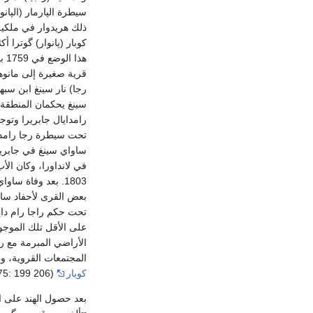
سيطرة الپارمار (الپان
ذلك هريدوار في ملكية
قرية صغيرة إلى مانو
سينغ يحكمان المنطقة، 
رامدايال جابريرا وتوج
تحت سيطرة رجا رامداي
ساواي سينغ في جابرير
في لانداورا، وكان ال
1803. بعد وفاة س
تحت حكم راجا رام دايال سي
على الأقل تلك الموجو
الأراضي المبرمة مع را
المجتمعات القروية، وبحلول عام 1850، بقي القليل من الحيازة الوا
كوبار
(Atkinson 1875: 199 206).
بعد حصول الهند على ا