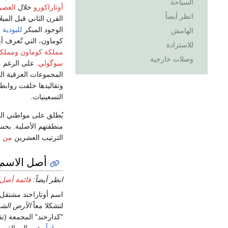
السياحة
أوتاراكورو
خلال
العصر
انظر أيضاً
القرن الثاني قبل المي
الوجود المبكر
للبوذية
ف
الهامش
كوماون، التي تُعرف أي
للاستزادة
مملكة كوماون
ومملكة
وصلات خارجية
سوگولي
. على الرغم م
المجموعات العرقية المخ
وتقاليدها خلقت روابط
التسعينيات.
يُطلق على مواطني الول
منطقتهم الأصلية. ب
الترتيب العشرين
من ح
أصل الاسم
انظر أيضاً:
قائمة أصل ا
اسم أوتاراخند مشتقل
لتشكلا معاً
الأرض الشم
"كدارخند" المجمعة (تق
پورانياً
يشير إلى القس