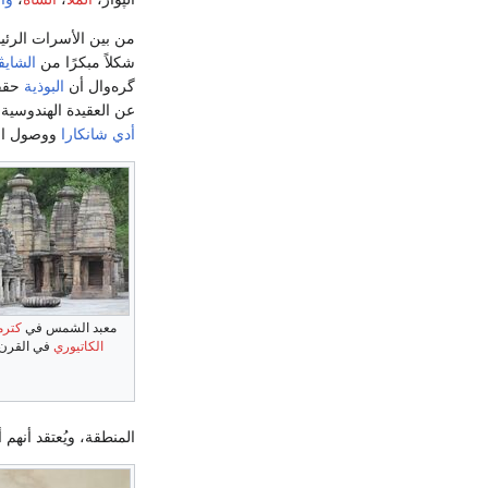
من بين الأسرات الرئي
شكلاً مبكرًا من
الشايڤ
گره‌وال أن
البوذية
حققت
عن العقيدة الهندوسية.
أدي شانكارا
ووصول ال
معبد الشمس في
كترم
الكاتيوري
في القرن 
المنطقة، ويُعتقد أنهم