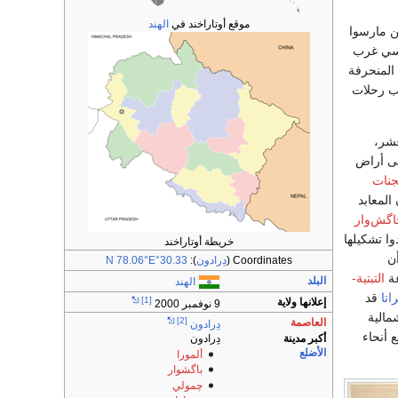
موقع أوتاراخند في
الهند
ن مارسوا
سي غرب
المنحرفة
 رحلات
عشر،
ى أراض
جنات
 المعابد
گش‌وار
وا تشكيلها
خريطة أوتاراخند
أن
Coordinates (
دِرادون
):
30.33°N 78.06°E
عة
التبتية-
البلد
الهند
اتا
قد
[1]
إعلانها ولاية
9 نوفمبر 2000
مالية
[2]
العاصمة
دِرادون
أنحاء
أكبر مدينة
دِرادون
الأضلع
ألمورا
باگشوار
چمولي