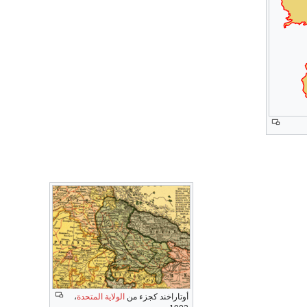
أوتاراخند كجزء من
الولاية المتحدة
،