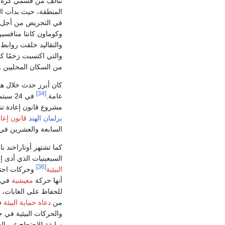
تتألف من قسمي گره‌و
المنطقة، حيث بدأت ال
في التحريض من أجل إق
وكوماون كانتا منافسين 
والتقاليد خلقت روابط 
من السكان المحليين و
كان أبرز حدث خلال هذ
[34]
عامة.
في 24 سبتمبر 1998 ، أقرت
مشروع قانون إعادة تنظ
برلمان الهند
قانون إعادة
السابعة والعشرين ف
كما تشتهر أوتاراخند 
السبعينيات الذي أدى 
[36]
البيئية
وحركات اجتم
أنها حركة
معيشية
في ا
للحفاظ على الغابات،
من
دعاة حماية البيئة
في
والحركات البيئية في ج
سابقة للاحتجاج غير ال