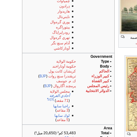
چمپاوات
دِرادون
هاريدوار
نايني‌تال
پوري گره‌وال
پيتوراگره
رودراپراياگ
تهري گره‌وال
.
أدام سنغ نگر
أوتاركاشي
Government
• Type
حكومة الولاية
• Body
حكومة أوتاراخند
•
الحاكم
كريشان كانت پول
•
كبير الوزراء
تريڤندرا سنغ روات
(
BJP
)
•
كبير القضاة
ك. م. جوسف
•
رئيس المجلس
پرمچند أگاروال
(
BJP
)
•
الدوائر الانتخابية
مجلس الولاية
أحادي الغرفة
[3]
(
71 مقعد
)
راجيا سابها
(
3 مقاعد
)
لوك سابها
(
5 مقاعد
)
Area
• Total
53٫483 كم² (20٫650 ميل²)