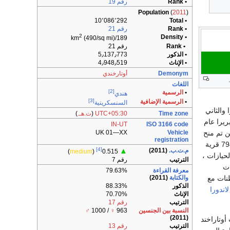
• Rank
رقم 19
Population
(
2011
)
10٬086٬292
• Total
• Rank
رقم 21
2
• Density
(490/sq mi)
189/km
• Rank
رقم 21
• الذكور
5٫137٫773
• الإناث
4٫948٫519
Demonym
أوتارخندي
اللغات
[2]
•
الرسمية
هندي
[3]
•
الرسمية الإضافية
السنسكريتية
والثاني
Time zone
UTC+05:30
(
ت.هـ.
)
ريرا عام
IN-UT
ISO 3166 code
ن تم منح
UK 01—XX
Vehicle
registration
بعض القرى لأحفاد ساواي سينغ وأرملته لتحصيل الإيرادات. بحلول عام 1803، كان عدد قرى لانداورا 794 قرية
[4]
م.ت.ب.
(2011)
▲
)
medium
(
0.515
لحيازات ،
الترتيب
رقم 7
ات
معرفة القراءة
79.63%
طنات مع
والكتابة
(2011)
الذكور
88.33%
لاندورا
الإناث
70.70%
الترتيب
رقم 17
النسبة بين الجنسين
963
♀
/ 1000
♂
(2011)
وتاراخند
الترتيب
رقم 13