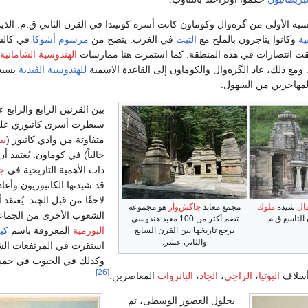
سية الأولى من گره‌وال وكوماون كانت أسرة كونيندا في القرن الثاني ق.م. الذي
ية
وكانوا يتاجرون بالملح مع
التبت
في الغرب. يتضح من
مرسوم أشوكا
في كال
 انتصارات في هذه المنطقة. كما استمرت هنا ممارسات
الهندوسية الشامانية
 ومع ذلك، عاد الگره‌وال والكوماون إلى القاعدة الاسمية
للهندوسية الڤيدية
بسبب
مهاجرين من السهول.
بين القرنين الرابع والرابع 
سيطرت أسرى كاتيوري عل
متفاوتة من وادي كاتيور (
بي
حالياً) في كوماون. يُعتقد أن
ذات الأهمية التاريخية في
جا
قد شيدتها الكاتيوريون وأعاد
لاحقًا من قبل الچند. يُعتقد 
ال
شيده
ملوك
مجمع معابد
جاگش‌وار
هو مجموعة
الشعوب الأخرى من الجما
التاسع ق.م.
تضم أكثر من 100 معبد هندوسي
البورمية
المعروفة باسم
كير
يرجع تاريخها بين القرن السابع
والثاني عشر.
استقرت في المرتفعات الش
وكذلك في الجيوب في جميع 
[26]
 أسلاف
البوتيا
،
الراجي
،
الجاد
،
البانروات
المعاصرين.
بحلول العصور الوسطى، تم