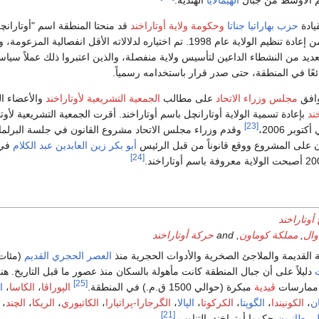
يادة
حزب بهاراتيا جناتا
وحكومة ولاية أوتاراخند
قد منحتا المنطقة اسم "أوتارانچ
بدءا في جولة جديدة من إعادة تنظيم الولاية عام 1998. تم اختياره لدلالاته الأقل انفصالية المز
 العديد من النشطاء الداعين لتأسيس ولاية منفصلة، والذين اعتبروا ذلك عملاً سياسيً
عًا في المنطقة، حتى صدر قرار باستخدامه رسمياً.
مجلس وزراء الاتحاد
على مطالب
الجمعية التشريعية لأوتاراخند
والأعضاء ال
ند
بإعادة تسمية الولاية أوتارانچل باسم أوتاراخند. أقرت الجمعية التشريعية لأوت
[23]
وبر 2006،
وقدم وزراء مجلس الاتحاد مشروع القانون في جلسة البرلما
ن على المشروع ووقع قانوناً من قبل الرئيس
أبو بكر زين العابدين عبد الكلام
في 
[24]
 أوتاراخند
وال
,
مملكة كوماون
, and
حركة أوتاراخند
 القديمة والملاجئ الصخرية والأدوات الحجرية منذ
العصر الحجري القديم
(مئات 
دليلاً على أن جبال المنطقة كانت مأهولة بالسكان منذ عصور ما قبل التاريخ. هنا
[25]
د ممارسات
ڤيدية
مبكرة (حوالي 1500 ق.م.) في المنطقة.
الپوراڤا
،
الكاسا
،
ا
ن
،
الكونيندا
،
الگوپتا
،
الكركوتا
،
الپالا
،
الگرجارا-پراتيارا
،
الكاتيوري
،
الريكا
،
الچند
،
[21]
بريطانيون
حكموا أوتراخند بالتناوب.