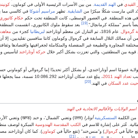
 الڤيدي
في
الهند القديمة
. من بين الأسرات الرئيسية الأولى في كوماون،
كونيندا
لاد التي مارست شكلًا مبكرًا من
الشايڤية
. تظهر
مراسيم أشوكا
في كالسي مما ي
ي هذه المنطقة. في العصور الوسطى، كانت المنطقة تحت حكم
حكام كاتيوري
[19]
ضاً باسم "مملكة كرمانچال".
بعد سقوط ملوك الكاتيوري، انقسمت المنطقة 
 گره‌وال
. عام 1816، تم التنازل عن معظم أوتاراخند
لبريطانيا
كجزء من
معاهدة
ن أن ممالك التلال السابقة في گره‌وال وكوماون كانتا منافسين تقليديين، إلا أ
تلفة المجاورة والطبيعة غير المنفصلة والمتكاملة لجغرافيتها واقتصادها وثقافتها
 قوية بين المنطقتين، والتي تعززت بشكل أكبر خلال
حركة أوتاراخند
لتأسيس ول
اية عمومًا اسم أوتاراخندي، أو بشكل أكثر تحديدًا إما گره‌والي أو كوماوني ح
حسب
تعداد الهند 2011
، يبلغ عدد سكان أوتاراخند 10.086.292 نسمة، مما يجع
[20]
يث عدد السكان
في الهند.
سم الولايات والأقاليم الاتحادية في الهند
 من الكلمة
السنسكريتية
أوتارا
(
उत्तर
) وتعني 'الشمال'، و
خند
(
खण्ड
) وتعني 'الأر
الية
. عُثر على إشارة للاسم في
الكتب المقدسة الهندوسية
المبكرة لوصف منط
ع حالياً في
گره‌وال
) و"منس‌خند" (تقع حالياً في
كوماون
). كما كان أوتاراخند مصط
[21]
م الأوسط من جبال
الهيمالايا
الهندية.