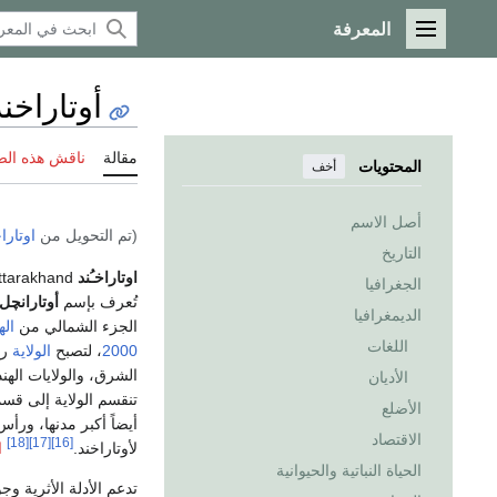
المعرفة
القائمة الرئيسية
أوتاراخند
مقالة
ناقش هذه ال
المحتويات
أخف
أصل الاسم
(تم التحويل من
اوتارا
التاريخ
اوتاراخـُند
Uttarakhand (
الجغرافيا
تُعرف بإسم
أوتارانچل
الديمغرافيا
الجزء الشمالي من
اله
اللغات
2000
، لتصبح
الولاية
رقم 27 
الشرق، والولايات الهن
الأديان
تنقسم الولاية إلى قس
الأضلع
أيضاً أكبر مدنها، ورأ
الاقتصاد
[18]
[17]
[16]
لأوتاراخند.
ا
الحياة النباتية والحيوانية
تدعم الأدلة الأثرية و