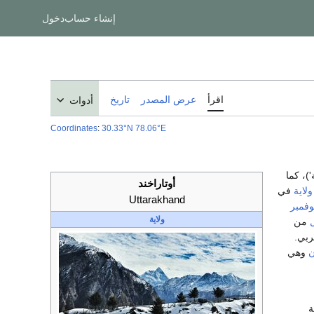
إنشاء حساب
دخول
اقرأ
عرض المصدر
تاريخ
أدوات
Coordinates
:
30.33°N 78.06°E
)، كما
أوتاراخند
ولاية
في
Uttarakhand
ولاية
ل
من
ربي.
ن
وهي
ة