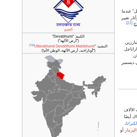
ل" عندما
عومة، وأثار تغيير
[22]
ا.
الختم
الكنية:
"Devabhumi"
("أرض الآلهة")
بارزين
[1]
النشيد: "
Uttarakhand Devabhumi Matribhumi
"
اراناچل
("أوتاراخند، أرض الآلهة، الوطن الأم!)
ن
ديسمبر
الآلاف
ك أيضًا
لكيراتا
،
الپرمار
أو