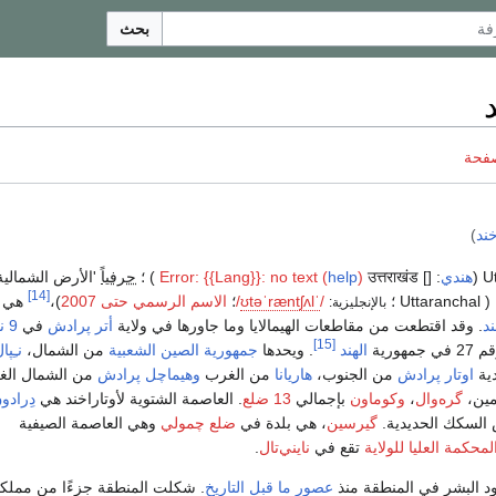
بحث
صفحة
خند
)
هندي
: []
उत्तराखंड ) ؛
)
help
Error: {{Lang}}: no text (
حرفياً
'الأرض الشمالية'
[14]
( Uttaranchal ؛
/
ˈ
l
ʌ
tʃ
n
æ
r
ˈ
ə
t
ʊ
/
؛
الاسم الرسمي حتى 2007
)،
هي
بالإنجليزية:
ند
. وقد اقتطعت من مقاطعات الهيمالايا وما جاورها في ولاية
أتر پرادش
في
9 نوفمبر
[15]
في جمهورية
الهند
. ويحدها
جمهورية الصين الشعبية
من الشمال،
نـِپا
دية
اوتار پرادش
من الجنوب،
هاريانا
من الغرب
وهيماچل پرادش
من الشمال الغ
مين،
گره‌وال
،
وكوماون
بإجمالي
13 ضلع
. العاصمة الشتوية لأوتاراخند هي
دِرادو
س السكك الحديدية.
گيرسين
، هي بلدة في
ضلع چمولي
وهي العاصمة الصيفية
لمحكمة العليا للولاية
تقع في
نايني‌تال
.
جود البشر في المنطقة منذ
عصور ما قبل التاريخ
. شكلت المنطقة جزءًا من مملك