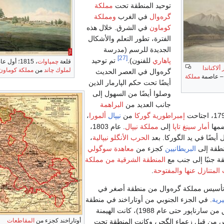
توحيد المنطقة تحت
مملكة
گره‌وال
في الغرب
ومملكة
كوماون
في الشرق. خلال هذه
الفترة، تطور التعلم والأشكال
الجديدة للرسم (مدرسة
[27]
پاهاري
للفنون).
تم توحيد
قلعة
چمپاوات
، 1815؛ أول عاصمة
 ألاكناندا
لملوك چاند
من
مملكة كوماون
گره‌وال في العصر الحديث
مملكة
أيضًا تحت حكم الپارمار الذين
وصلوا أيضًا من السهول إلى
جانب العديد من
البراهمة
إمبراطورية گوركا
من
نيپال
ألمورا
،
ضمها
أمار سينغ تاپا
إلى
مملكة نيپال
. عام 1803،
يضًا في يد الگوركا. بعد
الحرب الأنگلو نيپالية
،
منطقة إلى
البريطانيين
كجزء من
معاهدة سوگولي
ة جنبًا إلى جنب مع
المنطقة الشرقية من مملكة
المتنازل عنها والمفتوحة
.
يرية
. في الجزء الجنوبي من أوتاراخند في منطقة
هريدوار (الجزء السابق من سارناپور حتى عام 1988)، كانت الهيمنة
أوتاراخند كجزء من
المقاطعات
رس من قبل زعماء الگجر، وكانت المنطقة تحت