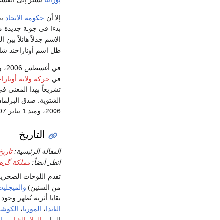
إلا أن
حكومة الاتحاد
بق
الاسم جدلاً هائلاً بين
ظل اسم أوتاراخند شائ
في أغسطس 2006، وافق
في
حركة ولاية أوتاراخ
تشريعاً بهذا المعنى في أكت
الشتوية. صدق البرلما
2006، ومنذ 1 يناير 2007 أصبحت الولاية معروفة باسم أوتاراخند.
التاريخ
المقالة الرئيسية:
تاريخ
انظر أيضاً:
مملكة گره‌
تقدم اللوحات الصخرية
من السنين)
والميجليث
بقايا أثرية تُظهر وجو
الناندا
،
الموريا
،
الكوشا
الپوار،
الملا
،
الشاه
،
وال