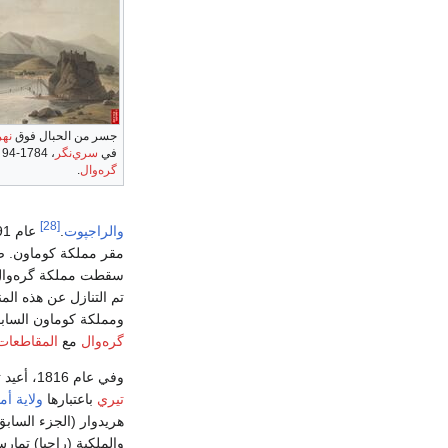
جسر من الحبال فوق
نهر
في
سري‌نگر
، 1784-94 – عاصمة
گره‌وال
.
[28]
والراجپوت
.
عام 1791، اجتاحت
مقر مملكة كوماون. 
سقطت مملكة گره‌وال أ
تم التنازل عن هذه ال
ومملكة كوماون السابق
گره‌وال
مع
المقاطعات 
وفي عام 1816، أعيد تأسيس مملكة گره‌وال من منطقة أصغر في
تيري
باعتبارها
ولاية أم
والملكية (راجيا) تما